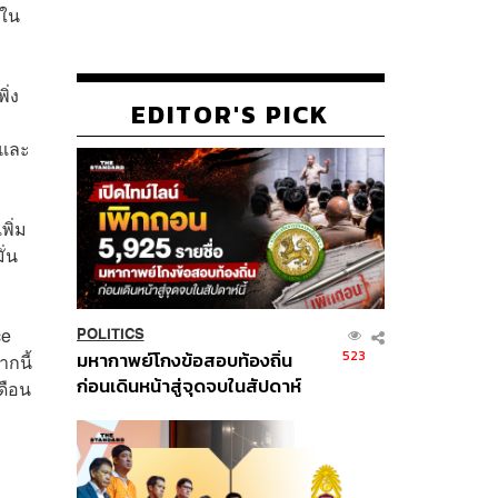
่ใน
ิ่ง
EDITOR'S PICK
์และ
พิ่ม
ั่น
ce
POLITICS
523
มหากาพย์โกงข้อสอบท้องถิ่น
กนี้
ก่อนเดินหน้าสู่จุดจบในสัปดาห์
ดือน
นี้