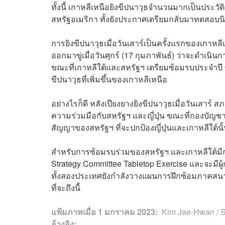
ทั้งนี้ เกาหลีเหนือยิงขีปนาวุธจำนวนมากเป็นประวัติ
สหรัฐอเมริกา ทั้งยังประกาศเตรียมกลับมาทดสอบนิวเ
การยิงขีปนาวุธเมื่อวันเสาร์เป็นครั้งแรกของเกาหลีเ
ออกมาขู่เมื่อวันศุกร์ (17 กุมภาพันธ์) ว่าจะดำเน
ขณะที่เกาหลีใต้และสหรัฐฯ เตรียมซ้อมรบประจำปี 
ขีปนาวุธที่เพิ่มขึ้นของเกาหลีเหนือ
อย่างไรก็ดี หลังเปียงยางยิงขีปนาวุธเมื่อวันเสาร์
ความร่วมมือกับสหรัฐฯ และญี่ปุ่น ขณะที่กองบัญ
สัญญาของสหรัฐฯ ที่จะปกป้องญี่ปุ่นและเกาหลีใต้นั
สำหรับการซ้อมรบร่วมของสหรัฐฯ และเกาหลีใต้มีกำห
Strategy Committee Tabletop Exercise และจะมี
ทั้งสองประเทศยังกำลังวางแผนการฝึกซ้อมภาคสนา
ที่จะถึงนี้
แฟ้มภาพเมื่อ 1 มกราคม 2023:
Kim Jae-Hwan / S
อ้างอิง: