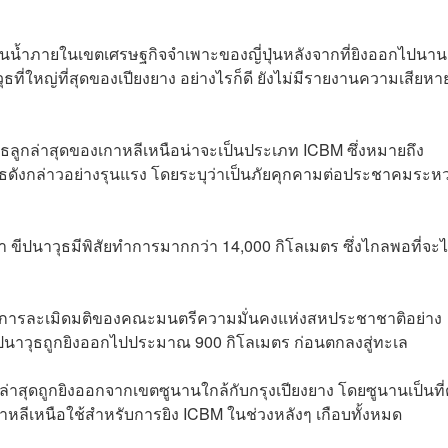
่น่านน้ำภายในเขตเศรษฐกิจจำเพาะของญี่ปุ่นหลังจากที่ยิงออกไปนาน
นาวุธที่ใหญ่ที่สุดของเปียงยาง อย่างไรก็ดี ยังไม่มีรายงานความเสียหา
าวุธลูกล่าสุดของเกาหลีเหนือน่าจะเป็นประเภท ICBM ซึ่งหมายถึง
ธดังกล่าวอย่างรุนแรง โดยระบุว่าเป็นภัยคุกคามต่อประชาคมระหว
 ขีปนาวุธมีพิสัยทำการมากกว่า 14,000 กิโลเมตร ซึ่งไกลพอที่จะไ
เป็นการละเมิดมติของคณะมนตรีความมั่นคงแห่งสหประชาชาติอย่าง
ีปนาวุธถูกยิงออกไปประมาณ 900 กิโลเมตร ก่อนตกลงสู่ทะเล
ล่าสุดถูกยิงออกจากเขตซูนานใกล้กับกรุงเปียงยาง โดยซูนานเป็นที่ต
กาหลีเหนือใช้สำหรับการยิง ICBM ในช่วงหลังๆ เกือบทั้งหมด