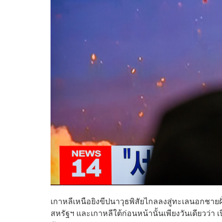
เกาหลีเหนือยิงขีปนาวุธพิสัยไกลลงสู่ทะเลนอกชายฝั่ง
สหรัฐฯ และเกาหลีใต้ก่อนหน้านั้นเพียงวันเดียวว่