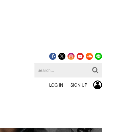
LOG IN
SIGN UP