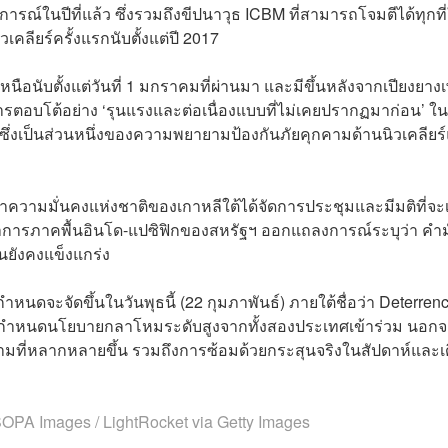
การณ์ในปีที่แล้ว ซึ่งรวมถึงขีปนาวุธ ICBM ที่สามารถโจมตีได้ทุกที
คลียร์ครั้งแรกนับตั้งแต่ปี 2017
หนือนับตั้งแต่วันที่ 1 มกราคมที่ผ่านมา และมีขึ้นหลังจากเปียงยางเพ
ินการตอบโต้อย่าง ‘รุนแรงและต่อเนื่องแบบที่ไม่เคยปรากฏมาก่อน’ ใน
ซึ่งเป็นส่วนหนึ่งของความพยายามป้องกันภัยคุกคามด้านนิวเคลียร
 สภาความมั่นคงแห่งชาติของเกาหลีใต้ได้จัดการประชุมและมีมติที่จะเ
ชาการภาคพื้นอินโด-แปซิฟิกของสหรัฐฯ ออกแถลงการณ์ระบุว่า คำม
้นยังคงแข็งแกร่ง
นดจะจัดขึ้นในวันพุธนี้ (22 กุมภาพันธ์) ภายใต้ชื่อว่า Deterren
ผู้กำหนดนโยบายกลาโหมระดับสูงจากทั้งสองประเทศเข้าร่วม นอกจา
มที่หลากหลายขึ้น รวมถึงการซ้อมด้วยกระสุนจริงในสัปดาห์และเ
OPA Images / LightRocket via Getty Images