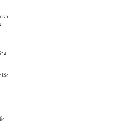
กว่า
ย
่าง
ปถึง
ั้ง