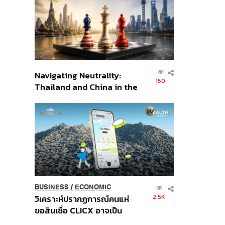
อินโดนีเซีย
Navigating Neutrality:
150
Thailand and China in the
Age of a New Global
Order
BUSINESS
/
ECONOMIC
2.5K
วิเคราะห์ปรากฏการณ์คนแห่
ขอสินเชื่อ CLICX อาจเป็น
เพียงยอดภูเขาน้ำแข็ง ของ