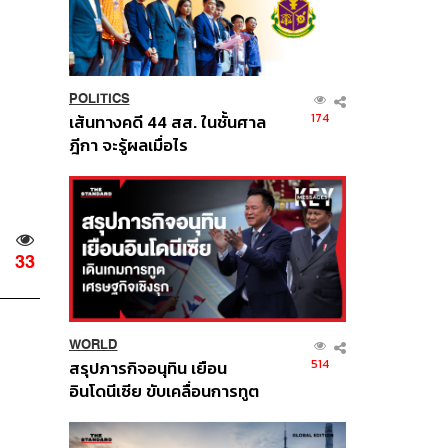
POLITICS
174
เส้นทางคดี 44 สส. ในชั้นศาล
ฎีกา จะรู้ผลเมื่อไร
33
WORLD
514
สรุปภารกิจอนุทิน เยือน
อินโดนีเซีย ขับเคลื่อนการทูต
เศรษฐกิจเชิงรุก ประกาศหุ้น
ส่วนยุทธศาสตร์ไทย –