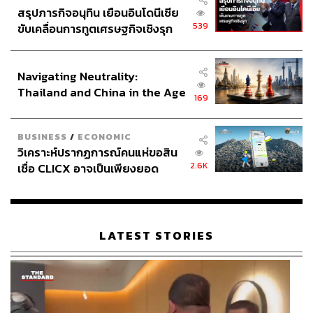
สรุปภารกิจอนุทิน เยือนอินโดนีเซีย
539
ขับเคลื่อนการทูตเศรษฐกิจเชิงรุก
ประกาศหุ้นส่วนยุทธศาสตร์ไทย –
อินโดนีเซีย
Navigating Neutrality:
Thailand and China in the Age
169
of a New Global Order
BUSINESS
/
ECONOMIC
วิเคราะห์ปรากฏการณ์คนแห่ขอสิน
2.6K
เชื่อ CLICX อาจเป็นเพียงยอด
ภูเขาน้ำแข็ง ของปัญหาหนี้ครัว
เรือนไทยที่ถูกซุกไว้
LATEST STORIES