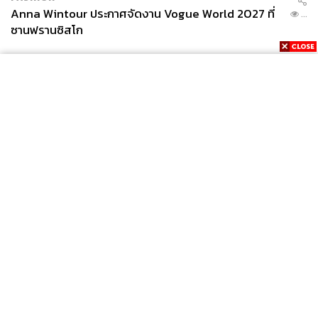
Anna Wintour ประกาศจัดงาน Vogue World 2027 ที่
...
ซานฟรานซิสโก
News
Wealth
Pop
Podcast
Video
Now
Opinion
Careers
Events
Privacy
About
Contact
Policy
FOR
ADVERTISING
MEMBERSHIP