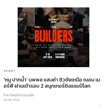
SPORT
‘หมู ปากน้ำ’ นพพล แสงคำ ซิวชัยเหนือ ฌอน เม
อร์ฟี ผ่านเข้ารอบ 2 สนุกเกอร์ชิงแชมป์โลก
โดย
ดิษยุตม์ ธนบุญชัย
04.08.2020