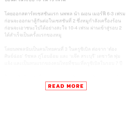
โดยออกสตาร์ทเซสชันแรก นพพล นำ ฌอน เมอร์ฟี 6-3 เฟรม
ก่อนจะออกมาสู้กันต่อในเซสชันที่ 2 ซึ่งหมูกำลังเครื่องร้อน
ก่อนจะเอาชนะไปได้อย่างสะใจ 10-4 เฟรม ผ่านเข้าสู่รอบ 2
ได้สำเร็จเป็นครั้งแรกของหมู
โดยนพพลนับเป็นคนไทยคนที่ 3 ในครูซิเบิล ต่อจาก ‘ต๋อง
ศิษย์ฉ่อย’ รัชพล ภู่โอบอ้อม และ ‘แจ๊ค สระบุรี’ เดชาวัต พุ่ม
แจ้ง และเป็นหนแรกของคนไทยที่ชนะที่ครูซิเบิลในรอบ 7 ปี
ในช่วงโควิด-19 ที่ผ่านมา นพพลกลับมาจากอังกฤษ และผัน
ตัวเองมาขายกุนเชียงในช่วงหยุดการแข่งขัน ก่อนจะเดินทาง
READ MORE
ไปอังกฤษอีกครั้ง และเก็บตัวที่ห้องพักในเมืองเชฟฟิลด์ 14 วัน
และกลับมาซ้อมเป็นเวลา 1 สัปดาห์อย่างเข้มข้น โดยก่อนจะ
ผ่านเข้ารอบได้สำเร็จนั้น นพพลใช้เพลง ‘
แสงสุดท้าย
’ ขอวง
บอดี้สแลม ในการเปิดตัวเหมือนกับ 3 ปีก่อน
พิสูจน์อักษร: พรนภัส ชำนาญค้า