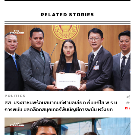
RELATED STORIES
POLITICS
สส. ประชาชนพร้อมสมาคมกีฬาบิลเลียด ยื่นแก้ไข พ.ร.บ.
192
การพนัน ปลดล็อกสนุกเกอร์พ้นบัญชีการพนัน หวังยก
ระดับสู่สากล