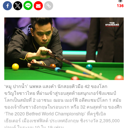
136
‘หมู ปากน้ำ’ นพพล แสงคำ นักสอยคิวมือ 42 ของโลก
ขวัญใจชาวไทย ที่ผ่านเข้าสู่รอบสุดท้ายสนุกเกอร์ชิงแชมป์
โลกเป็นสมัยที่ 2 เอาชนะ ฌอน เมอร์ฟี อดีตแชมป์โลก 1 สมัย
ของเจ้าถิ่นชาวอังกฤษในรอบแรก หรือ 32 คนสุดท้าย ของศึก
‘The 2020 Betfred World Championship’ ที่ครูซิเบิล
เธียเตอร์ เมืองเชฟฟิลด์ ประเทศอังกฤษ ชิงรางวัล 2,395,000
ปอนด์ ในระบบ 10 ใน 19 เฟรม