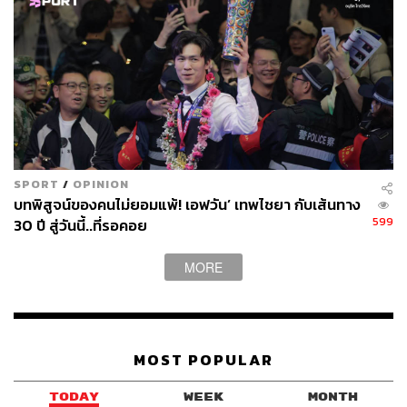
SPORT
/
OPINION
บทพิสูจน์ของคนไม่ยอมแพ้! เอฟวัน’ เทพไชยา กับเส้นทาง
599
30 ปี สู่วันนี้..ที่รอคอย
MORE
MOST POPULAR
TODAY
WEEK
MONTH