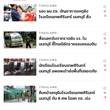
THAILAND
รอง ผบ.ตร. บัญชาการเหตุยิง
0
โรงเรียนเทพศิรินทร์ นนทบุรี สั่ง
ค้นหา 2 รอบยืนยันไร้คนติดค้าง พบ
ศพปู่-ย่าที่บ้านพักผู้ก่อเหตุ
THAILAND
สื่อนอกจับตากราดยิง รร. ใน
0
นนทบุรี ชี้ไทยมีอัตราครอบครองปืน
สูงในระดับต้นของภูมิภาค
THAILAND
นักเรียนโรงเรียนเทพศิรินทร์
0
นนทบุรี อพยพเข้ายังพื้นที่ปลอดภัย
ชั่วคราว หลังเหตุใช้อาวุธปืนภายใน
โรงเรียนคลี่คลาย
THAILAND
คืบหน้าเหตุยิงโรงเรียนเทพศิรินทร์
0
นนทบุรี ดับ 6 ศพ โฆษก ตร. เร่ง
สอบปมขโมยปืนปู่ก่อเหตุ