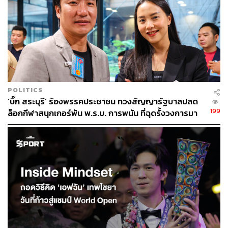
POLITICS
‘บิ๊ก สระบุรี’ ร้องพรรคประชาชน ทวงสัญญารัฐบาลปลด
199
ล็อกกีฬาสนุกเกอร์พ้น พ.ร.บ. การพนัน ที่ฉุดรั้งวงการมา
ถึง 91 ปี