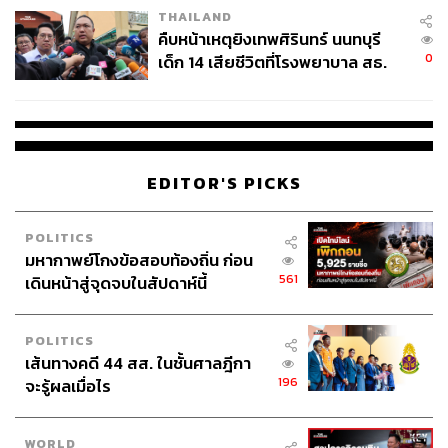
THAILAND
คืบหน้าเหตุยิงเทพศิรินทร์ นนทบุรี
0
เด็ก 14 เสียชีวิตที่โรงพยาบาล สธ.
ยืนยันครูเสียชีวิต 5 ราย เจ็บ 22
ราย
EDITOR'S PICKS
POLITICS
มหากาพย์โกงข้อสอบท้องถิ่น ก่อน
561
เดินหน้าสู่จุดจบในสัปดาห์นี้
POLITICS
เส้นทางคดี 44 สส. ในชั้นศาลฎีกา
196
จะรู้ผลเมื่อไร
WORLD