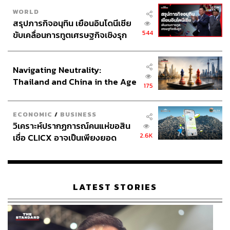
WORLD
สรุปภารกิจอนุทิน เยือนอินโดนีเซีย
544
ขับเคลื่อนการทูตเศรษฐกิจเชิงรุก
ประกาศหุ้นส่วนยุทธศาสตร์ไทย –
อินโดนีเซีย
Navigating Neutrality:
Thailand and China in the Age
175
of a New Global Order
ECONOMIC
/
BUSINESS
วิเคราะห์ปรากฏการณ์คนแห่ขอสิน
2.6K
เชื่อ CLICX อาจเป็นเพียงยอด
ภูเขาน้ำแข็ง ของปัญหาหนี้ครัว
เรือนไทยที่ถูกซุกไว้
LATEST STORIES