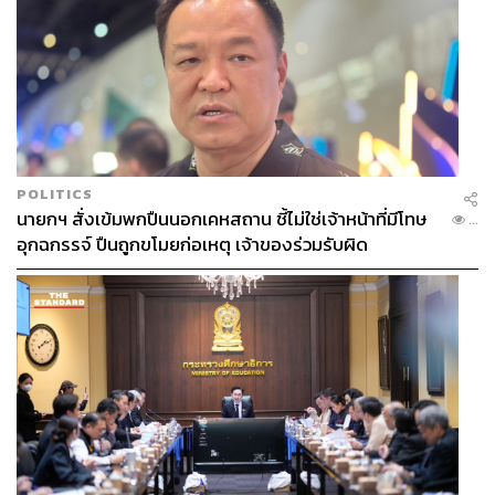
POLITICS
นายกฯ สั่งเข้มพกปืนนอกเคหสถาน ชี้ไม่ใช่เจ้าหน้าที่มีโทษ
...
อุกฉกรรจ์ ปืนถูกขโมยก่อเหตุ เจ้าของร่วมรับผิด