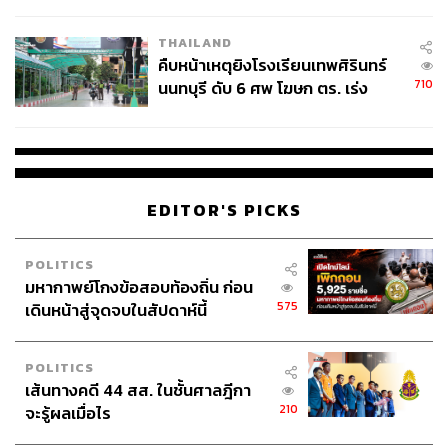
ชั่วคราว หลังเหตุใช้อาวุธปืนภายใน
โรงเรียนคลี่คลาย
THAILAND
คืบหน้าเหตุยิงโรงเรียนเทพศิรินทร์
710
นนทบุรี ดับ 6 ศพ โฆษก ตร. เร่ง
สอบปมขโมยปืนปู่ก่อเหตุ
EDITOR'S PICKS
POLITICS
มหากาพย์โกงข้อสอบท้องถิ่น ก่อน
575
เดินหน้าสู่จุดจบในสัปดาห์นี้
POLITICS
เส้นทางคดี 44 สส. ในชั้นศาลฎีกา
210
จะรู้ผลเมื่อไร