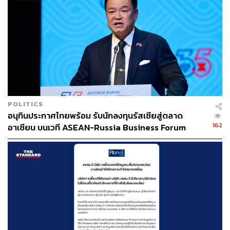
อสังหาริมทรัพย์นอกประเทศบ้านเกิด โดยเฉพาะอย่างยิ่ง
อสังหาริมทรัพย์ที่มีมูลค่าการลงทุนไม่สูงมากและให้ผล
ตอบแทนสูง ซึ่งการพัฒนาโครงการร่วมกับ Fulcrum จะ
สามารถตอบโจทย์นี้ได้”
ทั้งนี้ NOBLE เคยให้ข้อมูลว่า ได้ตั้งเป้าหมายภายใน 3 ปีจาก
นี้ (2564) จะมีกำไรจากการลงทุนในต่างประเทศในสัดส่วนที่
25% ของกำไรสุทธิรวม ซึ่งในปีแรกคาดจะใช้งบลงทุน 25
POLITICS
ล้านปอนด์สเตอร์ลิง หรือประมาณ 1,000 ล้านบาท (NOBLE
อนุทินประกาศไทยพร้อม รับนักลงทุนรัสเซียสู่ตลาด
จะลงทุนประมาณ 450 ล้านบาทตามสัดส่วน) และเพิ่มการ
162
อาเซียน บนเวที ASEAN-Russia Business Forum
ลงทุนภายในปี 2567 เป็นจำนวน 60 ล้านปอนด์สเตอร์ลิง หรือ
ประมาณ 2,500 ล้านบาท
พิสูจน์อักษร: วรรษมล สิงหโกมล
สามารถติดตาม THE STANDARD WEALTH
ผ่านแอปพลิเคชันต่างๆ ที่คุณสะดวกหรือใช้งานอยู่แล้วได้เลย