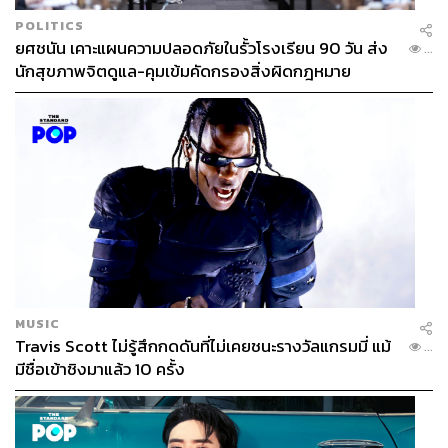
POLITICS
ยศชนัน เคาะแผนความปลอดภัยในรั้วโรงเรียน 90 วัน ส่ง
...
นักสุขภาพจิตดูแล-คุมเข้มคัดกรองสิ่งผิดกฎหมาย
MUSIC
Travis Scott ไม่รู้สึกกดดันที่ไม่เคยชนะรางวัลแกรมมี่ แม้
...
มีชื่อเข้าชิงมาแล้ว 10 ครั้ง