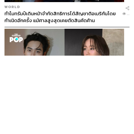
WORLD
ทำไมทรัมป์เดินหน้าจำกัดสิทธิการได้สัญชาติอเมริกันโดย
...
กำเนิดอีกครั้ง แม้ศาลสูงสุดเคยตัดสินคัดค้าน
ENTERTAINMENT
เก้า นพเก้า และ พาย รินรดา เตรียมร่วมงานกันใน ‘รสกาล
...
Enchanted Taste In Time’