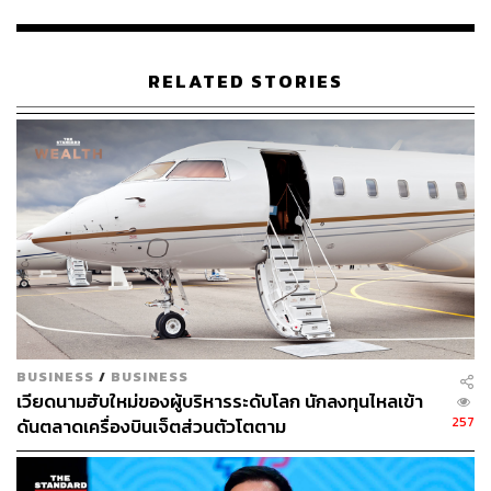
ล่าสุดได้ดําเนินการจดทะเบียนจัดตั้งบริษัท โนเบิล เวนเจอร์
อินเวสเมนท์ จํากัด ที่หมู่เกาะบริติชเวอร์จิน บริษัทย่อยดัง
กล่าวจัดตั้งเพื่อวัตถุประสงค์ในการเข้าลงทุนในต่างประเทศ
RELATED STORIES
และการขยายธุรกิจ โครงการในต่างประเทศแห่งแรกจะ
ลงทุนในสหราชอาณาจักร โดย NOBLE ลงทุนในสัดส่วน
45% ร่วมกับพันธมิตรกลุ่มบริษัท ฟัลครัม-โกลบอล แคปิตอล
อินเวสเมนท์ (Fulcrum Global Investments) หรือ Fulcrum ใน
สัดส่วน 55%
ทั้งนี้ การลงทุนในสหราชอาณาจักรจะเป็นรูปแบบโครงการที่
ได้รับอนุญาตในการพัฒนาโครงการในเมืองใหญ่ๆ ที่ถูก
สร้างและมีผู้เช่าแล้ว เนื่องจากปัญหากำลังซื้อที่อยู่อาศัยใน
สหราชอาณาจักร ทางรัฐบาลจึงได้มีการสนับสนุนในการ
ปรับปรุงโครงการประเภทอาคารสำนักงานหรืออาคารเชิง
BUSINESS
/
BUSINESS
พาณิชย์ เป็นอสังหาริมทรัพย์ที่อยู่อาศัยตามเงื่อนไขที่ตกลง
เวียดนามฮับใหม่ของผู้บริหารระดับโลก นักลงทุนไหลเข้า
กัน
257
ดันตลาดเครื่องบินเจ็ตส่วนตัวโตตาม
“กลุ่มลูกค้าเป้าหมายหลักๆ คือลูกค้าชาวจีนและฮ่องกง ซึ่งมี
ความต้องการลงทุนและเข้าอยู่อาศัยในโครงการ