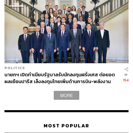
THE STANDARD WEALTH Editor
POLITICS
นายกฯ เปิดทำเนียบรัฐบาลรับนักลงทุนฝรั่งเศส ต่อยอด
154
ผลเยือนปารีส เล็งลงทุนไทยเพิ่มด้านการบิน-พลังงาน
สะอาด-ควอนตัม
MORE
MOST POPULAR