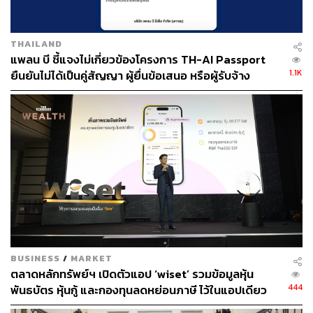
THAILAND
แพลน บี ชี้แจงไม่เกี่ยวข้องโครงการ TH-AI Passport
TAGS:
ธงชัย บุศราพันธ์
1.1K
ยืนยันไม่ได้เป็นคู่สัญญา ผู้ยื่นข้อเสนอ หรือผู้รับจ้าง
บมจ.โนเบิล ดีเวลลอปเมนท์ (NOBLE)
นักลงทุน
NOBLE
53
BUSINESS
/
MARKET
ตลาดหลักทรัพย์ฯ เปิดตัวแอป ‘wiset’ รวมข้อมูลหุ้น
ABOUT THE AUTHOR
444
พันธบัตร หุ้นกู้ และกองทุนลดหย่อนภาษี ไว้ในแอปเดียว
ศนิชา ละครพล