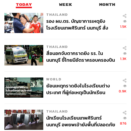
TODAY
WEEK
MONTH
THAILAND
รอง ผบ.ตร. บัญชาการเหตุยิง
1.5K
โรงเรียนเทพศิรินทร์ นนทบุรี สั่ง
ค้นหา 2 รอบยืนยันไร้คนติดค้าง พบ
ศพปู่-ย่าที่บ้านพักผู้ก่อเหตุ
THAILAND
สื่อนอกจับตากราดยิง รร. ใน
1.3K
นนทบุรี ชี้ไทยมีอัตราครอบครองปืน
สูงในระดับต้นของภูมิภาค
WORLD
ย้อนเหตุกราดยิงในโรงเรียนต่าง
0.9K
ประเทศ ที่ผู้ก่อเหตุเป็นนักเรียน
THAILAND
นักเรียนโรงเรียนเทพศิรินทร์
876
นนทบุรี อพยพเข้ายังพื้นที่ปลอดภัย