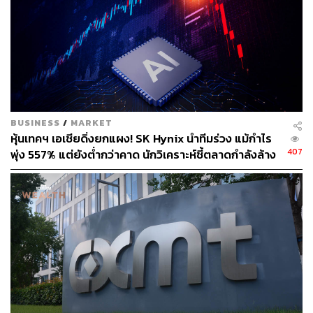
TAGS:
Warrant
Par Value
NOBLE-W2
หุ้นสามัญ
หุ้น
โนเบิล ดีเวลลอปเมนท์
NOBLE
ธงชัย บุศราพันธ์
BUSINESS
/
MARKET
หุ้นเทคฯ เอเชียดิ่งยกแผง! SK Hynix นำทีมร่วง แม้กำไร
407
พุ่ง 557% แต่ยังต่ำกว่าคาด นักวิเคราะห์ชี้ตลาดกำลังล้าง
‘ฟองสบู่’ AI
154
ABOUT THE AUTHOR
THE STANDARD TEAM
กองบรรณาธิการ THE STANDARD