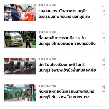
THAILAND
รอง ผบ.ตร. บัญชาการเหตุยิง
1
โรงเรียนเทพศิรินทร์ นนทบุรี สั่ง
ค้นหา 2 รอบยืนยันไร้คนติดค้าง พบ
ศพปู่-ย่าที่บ้านพักผู้ก่อเหตุ
THAILAND
สื่อนอกจับตากราดยิง รร. ใน
1
นนทบุรี ชี้ไทยมีอัตราครอบครองปืน
สูงในระดับต้นของภูมิภาค
THAILAND
นักเรียนโรงเรียนเทพศิรินทร์
1
นนทบุรี อพยพเข้ายังพื้นที่ปลอดภัย
ชั่วคราว หลังเหตุใช้อาวุธปืนภายใน
โรงเรียนคลี่คลาย
THAILAND
คืบหน้าเหตุยิงโรงเรียนเทพศิรินทร์
1
นนทบุรี ดับ 6 ศพ โฆษก ตร. เร่ง
สอบปมขโมยปืนปู่ก่อเหตุ