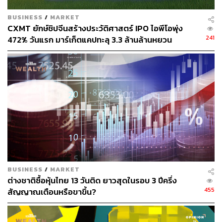
BUSINESS
/
MARKET
CXMT ยักษ์ชิปจีนสร้างประวัติศาสตร์ IPO ไอพีโอพุ่ง
241
472% วันแรก มาร์เก็ตแคปทะลุ 3.3 ล้านล้านหยวน
BUSINESS
/
MARKET
ต่างชาติซื้อหุ้นไทย 13 วันติด ยาวสุดในรอบ 3 ปีครึ่ง
455
สัญญาณเตือนหรือขาขึ้น?