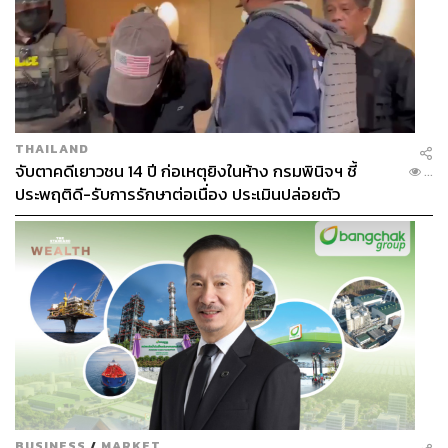
THAILAND
จับตาคดีเยาวชน 14 ปี ก่อเหตุยิงในห้าง กรมพินิจฯ ชี้
...
ประพฤติดี-รับการรักษาต่อเนื่อง ประเมินปล่อยตัว
BUSINESS
/
MARKET