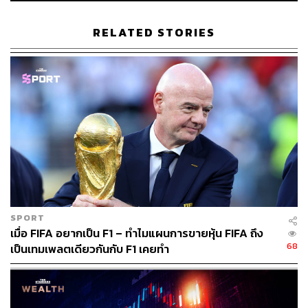
ผลประกอบการงวดไตรมาส 3/63 บริษัทมีรายได้รวมจากการ
ดำเนินงานปกติ (ไม่รวมรายได้พิเศษจากการขายที่ดินรอการ
RELATED STORIES
พัฒนา) 3,389 ล้านบาท เพิ่มขึ้น 308%YoY และกำไรสุทธิ
จากการดำเนินงานปกติ (ไม่รวมกำไรพิเศษจากการขายที่ดิน
รอการพัฒนา) 524 ล้านบาท เพิ่มขึ้น 18,285%YoY ส่วนงวด
9 เดือนแรก ปี 2563 มีรายได้รวมจากการดำเนินงานปกติ
จำนวน 7,412 ล้านบาท เพิ่มขึ้น 102%YoY และกำไรสุทธิจาก
การดำเนินงานปกติจำนวน 1,238 ล้านบาท เพิ่มขึ้น
304%YoY โดยบริษัทมั่นใจว่ารายได้รวมปี 2563 จะมากกว่า
10,000 ล้านบาทตามที่ตั้งเป้าไว้
พิสูจน์อักษร: ลักษณ์นารา พักตร์เพียงจันทร์
SPORT
เมื่อ FIFA อยากเป็น F1 – ทำไมแผนการขายหุ้น FIFA ถึง
สามารถติดตาม THE STANDARD WEALTH
68
เป็นเทมเพลตเดียวกันกับ F1 เคยทำ
ผ่านแอปพลิเคชันต่างๆ ที่คุณสะดวกหรือใช้งานอยู่แล้วได้เลย