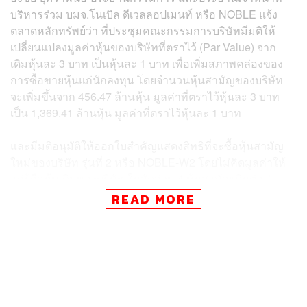
บริหารร่วม บมจ.โนเบิล ดีเวลลอปเมนท์ หรือ NOBLE แจ้ง
ตลาดหลักทรัพย์ว่า ที่ประชุมคณะกรรมการบริษัทมีมติให้
เปลี่ยนแปลงมูลค่าหุ้นของบริษัทที่ตราไว้ (Par Value) จาก
เดิมหุ้นละ 3 บาท เป็นหุ้นละ 1 บาท เพื่อเพิ่มสภาพคล่องของ
การซื้อขายหุ้นแก่นักลงทุน โดยจำนวนหุ้นสามัญของบริษัท
จะเพิ่มขึ้นจาก 456.47 ล้านหุ้น มูลค่าที่ตราไว้หุ้นละ 3 บาท
เป็น 1,369.41 ล้านหุ้น มูลค่าที่ตราไว้หุ้นละ 1 บาท
และมีมติอนุมัติให้ออกใบสำคัญแสดงสิทธิที่จะซื้อหุ้นสามัญ
ใหม่ของบริษัท รุ่นที่ 2 หรือ NOBLE-W2 โดยไม่คิดมูลค่าให้
แก่ผู้ถือหุ้นเดิมของบริษัท ในสัดส่วน 4 หุ้นสามัญเดิมต่อ 1
หน่วยใบสำคัญแสดงสิทธิ ไม่เกิน 342.35 ล้านหน่วย และ
READ MORE
ราคาแปลงสิทธิที่ 8.00 บาท (ในกรณีที่ผู้ถือหุ้นมีมติให้
เปลี่ยนแปลงมูลค่าที่ตราไว้ของหุ้น) โดยวอร์แรนต์ดังกล่าว
มีอายุ 3 ปี และสามารถเริ่มใช้สิทธิได้หลังครบ 1 ปี นับแต่วันที่
ออกใบสำคัญแสดงสิทธิ (เริ่มใช้สิทธิครั้งแรกได้ในเดือน
มิถุนายน 2565)