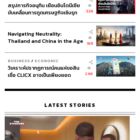
สรุปภารกิจอนุทิน เยือนอินโดนีเซีย
539
ขับเคลื่อนการทูตเศรษฐกิจเชิงรุก
ประกาศหุ้นส่วนยุทธศาสตร์ไทย –
อินโดนีเซีย
Navigating Neutrality:
Thailand and China in the Age
169
of a New Global Order
BUSINESS
/
ECONOMIC
วิเคราะห์ปรากฏการณ์คนแห่ขอสิน
2.6K
เชื่อ CLICX อาจเป็นเพียงยอด
ภูเขาน้ำแข็ง ของปัญหาหนี้ครัว
เรือนไทยที่ถูกซุกไว้
LATEST STORIES