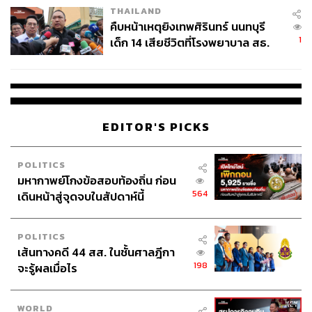
THAILAND
คืบหน้าเหตุยิงเทพศิรินทร์ นนทบุรี
1
เด็ก 14 เสียชีวิตที่โรงพยาบาล สธ.
ยืนยันครูเสียชีวิต 5 ราย เจ็บ 22
ราย
EDITOR'S PICKS
POLITICS
มหากาพย์โกงข้อสอบท้องถิ่น ก่อน
564
เดินหน้าสู่จุดจบในสัปดาห์นี้
POLITICS
เส้นทางคดี 44 สส. ในชั้นศาลฎีกา
198
จะรู้ผลเมื่อไร
WORLD