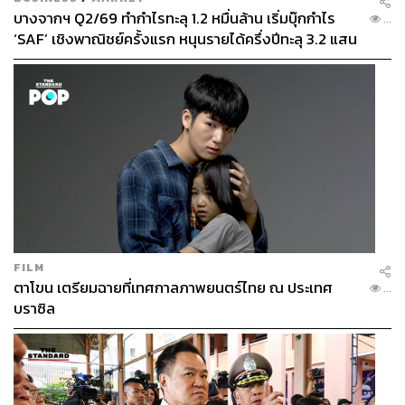
บางจากฯ Q2/69 ทำกำไรทะลุ 1.2 หมื่นล้าน เริ่มบุ๊กกำไร
...
‘SAF’ เชิงพาณิชย์ครั้งแรก หนุนรายได้ครึ่งปีทะลุ 3.2 แสน
ล้าน
FILM
ตาโขน เตรียมฉายที่เทศกาลภาพยนตร์ไทย ณ ประเทศ
...
บราซิล