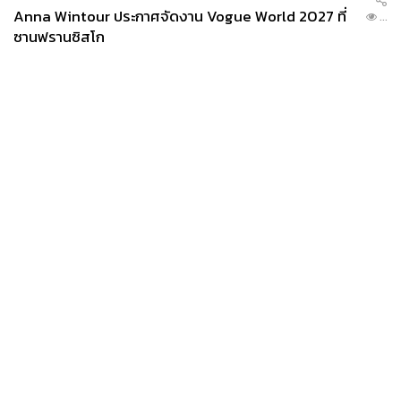
Anna Wintour ประกาศจัดงาน Vogue World 2027 ที่
...
ซานฟรานซิสโก
News
Wealth
Pop
Podcast
Video
Now
Opinion
Careers
Events
Privacy
About
Contact
Policy
FOR
ADVERTISING
MEMBERSHIP