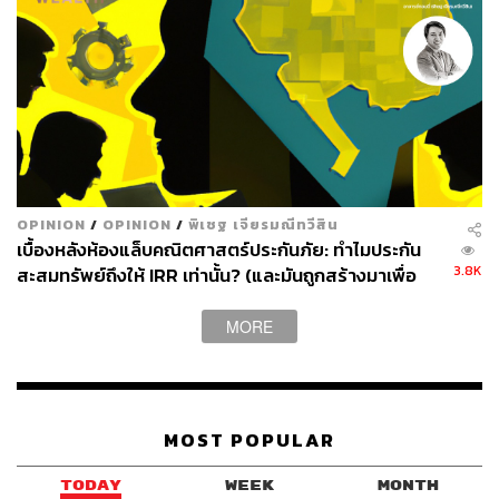
OPINION
/
OPINION
/
พิเชฐ เจียรมณีทวีสิน
เบื้องหลังห้องแล็บคณิตศาสตร์ประกันภัย: ทำไมประกัน
3.8K
สะสมทรัพย์ถึงให้ IRR เท่านั้น? (และมันถูกสร้างมาเพื่อ
อะไรกันแน่)
MORE
MOST POPULAR
TODAY
WEEK
MONTH