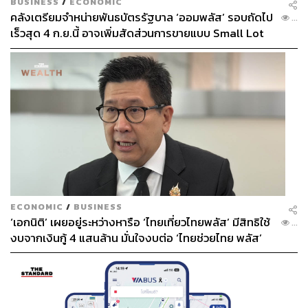
BUSINESS
/
ECONOMIC
คลังเตรียมจำหน่ายพันธบัตรรัฐบาล ‘ออมพลัส’ รอบถัดไป
...
เร็วสุด 4 ก.ย.นี้ อาจเพิ่มสัดส่วนการขายแบบ Small Lot
First มากขึ้น
ECONOMIC
/
BUSINESS
‘เอกนิติ’ เผยอยู่ระหว่างหารือ ‘ไทยเที่ยวไทยพลัส’ มีสิทธิใช้
...
งบจากเงินกู้ 4 แสนล้าน มั่นใจงบต่อ ‘ไทยช่วยไทย พลัส’
เฟส 2 มีเพียงพอ