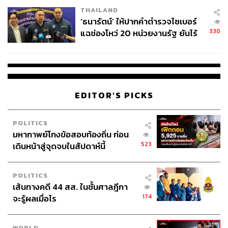
เวลล์ฯ’ ฟ้อง ‘โทน บางแค’ ผิดนัด
THAILAND
จ่ายหนี้-แอบระบุแบรนด์
‘ธนารัตน์’ ให้ปากคำตำรวจไซเบอร์
330
แฉช่องโหว่ 20 หน่วยงานรัฐ ยันไร้
นัยทางการเมือง
EDITOR'S PICKS
POLITICS
มหากาพย์โกงข้อสอบท้องถิ่น ก่อน
523
เดินหน้าสู่จุดจบในสัปดาห์นี้
POLITICS
เส้นทางคดี 44 สส. ในชั้นศาลฎีกา
174
จะรู้ผลเมื่อไร
WORLD