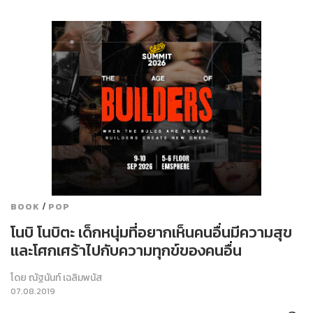
/
BOOK
POP
โนบิ โนบิตะ เด็กหนุ่มที่อยากเห็นคนอื่นมีความสุข
และโศกเศร้าไปกับความทุกข์ของคนอื่น
โดย
ณัฐนันท์ เฉลิมพนัส
07.08.2019