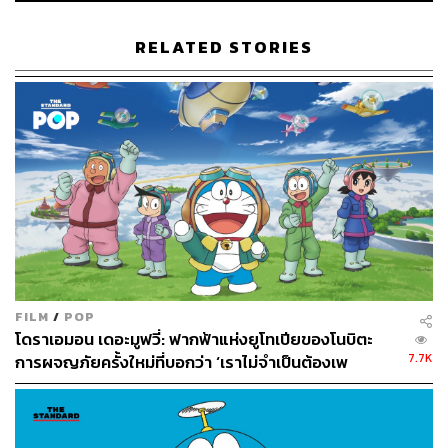
อยู่ที่การใช้ของวิเศษพาโนบิตะให้ไปพบกับปัญหาที่แท้จริง
เพื่อดูว่าโนบิตะรับมือกับสิ่งที่เกิดขึ้นในวันที่ของวิเศษใช้ไม่ได้
RELATED STORIES
อย่างไร
รวมทั้งชวนคนอ่านสำรวจตัวเองว่า สามารถรับมือกับปัญหา
ที่เกิดขึ้นได้ดีกว่าโนบิตะที่เราเคยค่อนขอดจริงๆ หรือเปล่า ซึ่ง
หลายครั้งคำตอบที่ได้ นอกจากแก้ปัญหาได้แย่กว่าแล้ว ถ้าเรา
มีของวิเศษแบบนั้นจริงๆ ผลลัพธ์ที่ออกมาอาจจะแย่กว่าที่เห็น
ในการ์ตูนหลายเท่า
มีคนเคยบอกว่าถ้าเปลี่ยนให้ตัวละครอื่นมีของวิเศษแทนโนบิ
ตะ โลกมนุษย์น่าจะพังทลายไปตั้งแต่เล่มหนึ่ง (โนบิตะก็เสี่ยง
ทำให้จุดจบของโลกมาถึงหลายครั้งเหมือนกัน แต่ยังโชคดี
FILM
/
POP
แก้ไขจนรอดมาได้) เช่นเดียวกับตัวเรา ที่น่าจะทำโลกผิด
โดราเอมอน เดอะมูฟวี่: ฟากฟ้าแห่งยูโทเปียของโนบิตะ
เพี้ยนไปเมื่อรู้ว่าไทม์แมชชีนมีอยู่จริง เพราะมีเหตุการณ์
7.7K
การผจญภัยครั้งใหม่ที่บอกว่า ‘เราไม่จำเป็นต้องเพ
มากมายที่อยากกลับไปแก้ มากกว่าที่โนบิตะเลือกแก้ไขปมที่
อร์เฟกต์เสมอไป’
เคยแกล้งนนจังเพื่อนสนิทวัยเด็ก (ตอนอื่นๆ ที่นั่งไทม์แมชชีน
โนบิตะแค่กลับไปดูเหตุการณ์เฉยๆ ไม่ได้ตั้งใจกลับไปแก้ เต็ม
ที่ก็ไปดูความขี้เกียจของตัวเองในอดีตหรืออนาคต)