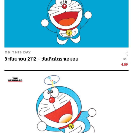
และสถานที่ที่เราเลือก ถ้ามีประตูไปไหนก็ได้ ก็น่าจะอันตราย
และส่งผลได้ร้ายมากกว่าการที่โนบิตะเผลอเปิดไปเจอ
ชิซุกะ
จัง
ตอนอาบน้ำอยู่บ่อยๆ ถ้ามีตู้สมมติก็คงจะสมมติให้โลกเป็น
อย่างที่เราต้องการ มากกว่าทำให้การเล่นพันด้าย (อายาโทริ)
ที่ตัวเองชอบแต่หาคนเล่นไม่ได้ เป็นกิจกรรมที่ได้รับความ
นิยมไปทั่วโลก รวมทั้งไจแอนท์และซูเนโอะ ที่ต้องโดนแก้
ON THIS DAY
แค้นรุนแรงกว่านี้แน่ๆ ถ้าเปลี่ยนจากโนบิตะเป็นใครสักคนที่มี
3 กันยายน 2112 – วันเกิดโดราเอมอน
ความอาฆาตมากกว่านี้
4.6K
แต่ก็ไม่แน่ว่าผู้เขียนได้กำหนดเอาไว้แต่แรกว่า คนที่จะได้เป็น
เพื่อนโดราเอมอน ได้ใช้ของวิเศษเพื่อเรียนรู้ชีวิตต้องเป็นโนบิ
ตะคนเดียวเท่านั้น ไม่ใช่แค่เพราะโดราเอมอนถูกส่งมาให้
ดูแล แต่เป็นเพราะลึกๆ แล้วโนบิตะเป็นคนจิตใจดี และซื่อสัตย์
กับความรู้สึกของตัวเองมากที่สุด
ถ้ามองข้ามความห่วยที่แสดงออกมาให้เห็น โนบิตะเป็นแค่
เด็กคนหนึ่งที่อยากใช้ชีวิตอย่างมีความสุข อ่อนโยนกับสัตว์