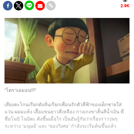
2.9K
“โดราเอมอน!!!”
เสียงตะโกนเรียกดังลั่นเรียกเพื่อนรักตัวสีฟ้าของเด็กชายใส่
แว่น ผอมแห้ง เสื้อแขนยาวสีเหลือง กางเกงขาสั้นสีน้ำเงิน ที่
ชื่อโนบิ โนบิตะ ดังขึ้นเมื่อไร เป็นอันรู้กันว่าเรื่องราววุ่นๆ
ระหว่าง ‘มนุษย์’ และ ‘ของวิเศษ’ กำลังจะเริ่มต้นขึ้นแล้ว