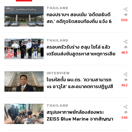
พิสูจน์อักษร: ลักษณ์นารา พักตร์เพียงจันทร์
THAILAND
กองปราบฯ สอบเข้ม ‘อดีตอธิบดี
TAGS:
Cartoon
Doraemon
550
สถ.’ คดีทุจริตสอบท้องถิ่น แจ้ง 6
ข้อหาหนัก จ่อชง ป.ป.ช. 12 ส.ค. นี้
THAILAND
ครอบครัวรับร่าง ฮลุน โซโล่ แล้ว
463
เตรียมส่งชันสูตรหาสาเหตุการเสีย
ชีวิต
INTERVIEW
2.9K
ไขรหัสตั้ง ผบ.ตร. ‘ความสามารถ
362
vs อาวุโส’ และอนาคตการปฏิรูปสี
กากี กับ พล.ต.อ. เอก อังสนานนท์
ABOUT THE AUTHOR
ณัฐนันท์ เฉลิมพนัส
THAILAND
Senior Content Creator ของ THE
สรุปมหากาพย์กล้องส่องพระ
STANDARD POP
340
ZEISS Blue Marine จากสัญญา
ผลิต 8.3 ล้าน สู่ข้อพิพาท ‘มา