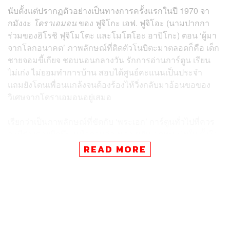
นับตั้งแต่ปรากฏตัวอย่างเป็นทางการครั้งแรกในปี 1970 จา
กมังงะ
โดราเอมอน
ของ
ฟูจิโกะ เอฟ. ฟูจิโอะ
(นามปากกา
ร่วมของฮิโรชิ ฟุจิโมโตะ และโมโตโอะ อาบิโกะ) ตอน ‘ผู้มา
จากโลกอนาคต’ ภาพลักษณ์ที่ติดตัวโนบิตะมาตลอดก็คือ เด็ก
ชายจอมขี้เกียจ ชอบนอนกลางวัน รักการอ่านการ์ตูน เรียน
ไม่เก่ง ไม่ยอมทำการบ้าน สอบได้ศูนย์คะแนนเป็นประจำ
แถมยังโดนเพื่อนแกล้งจนต้องร้องไห้วิ่งกลับมาอ้อนขอของ
วิเศษจากโดราเอมอนอยู่เสมอ
เรียกว่าเป็นภาพลักษณ์ที่ขัดกับ ‘พระเอก’ การ์ตูนทั่วไปที่ควร
จะมีร่างกายบึกบึน หน้าตาหล่อเหลา ขยัน อดทน มุ่งมั่น ตั้งใจ
และแข็งแกร่ง แบบสุดๆ เพราะโนบิตะเป็นแค่เด็กธรรมดาที่มี
READ MORE
นิสัย และความสามารถค่อนทางติดลบด้วยซ้ำ ถึงขนาดบาง
คนเอาชื่อโนบิตะมาเป็นคำล้อเวลาเห็นใครใส่แว่น ตัวผอม ดู
อ่อนแอ ไม่สู้คน ไปเลยก็มี
แต่จริงๆ แล้วชื่อโนบิตะมีความหมายว่า ‘การเติบโตอย่างแข็ง
แรง’ ซึ่งโนบิตะเคยนั่งไทม์แมชชีนได้ยินพ่อกับแม่คุยกันในวัน