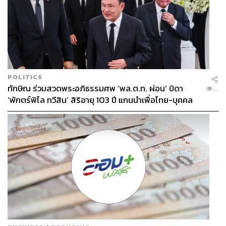
POLITICS
ทักษิณ ร่วมสวดพระอภิธรรมศพ ‘พล.ต.ท. ผ่อน’ บิดา
...
‘พักตร์พิไล ทวีสิน’ สิริอายุ 103 ปี แกนนำเพื่อไทย-บุคคล
หลากวงการร่วมอาลัย