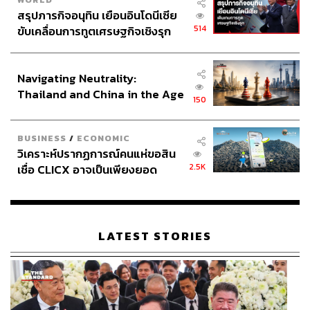
สรุปภารกิจอนุทิน เยือนอินโดนีเซีย
514
ขับเคลื่อนการทูตเศรษฐกิจเชิงรุก
ประกาศหุ้นส่วนยุทธศาสตร์ไทย –
อินโดนีเซีย
Navigating Neutrality:
Thailand and China in the Age
150
of a New Global Order
BUSINESS
/
ECONOMIC
วิเคราะห์ปรากฏการณ์คนแห่ขอสิน
2.5K
เชื่อ CLICX อาจเป็นเพียงยอด
ภูเขาน้ำแข็ง ของปัญหาหนี้ครัว
เรือนไทยที่ถูกซุกไว้
LATEST STORIES