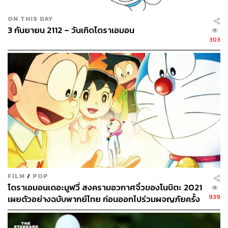
(ตั้งแต่สุนัข แมว ไปจนถึงไดโนเสาร์) รักครอบครัว (ฉากโนบิ
ตะกับคุณย่ายังทำให้เราน้ำตารื้นได้ทุกครั้งที่กลับไปอ่านหรือ
ON THIS DAY
ดูอีกรอบ) รักเพื่อนที่ถึงแม้จะโดนแกล้งอยู่บ่อยๆ แต่เขาก็
3 กันยายน 2112 – วันเกิดโดราเอมอน
พร้อมที่จะช่วยเหลือทุกคนอยู่เสมอ
303
โดยเฉพาะถ้าดูตามเนื้อเรื่อง The Movie ทุกภาค จะเห็นเลย
ว่าเมื่ออยู่ในสถานการณ์คับขัน เด็กที่เคยขี้แยจะแสดงความ
กล้าหาญ และลุกขึ้นมาเป็นผู้นำเพื่อนๆ ปกป้องอันตรายที่จะ
เกิดขึ้นกับโลกอย่างสุดความสามารถเสมอ แถมยังมีความ
สามารถด้านการยิงปืนที่ไม่แพ้ใครในจักรวาลโดราเอมอน
โยโกยามา ยาสุยุกิ อาจารย์สอนวิชา ‘โดราเอมอนศึกษา’
มหาวิทยาลัยฟุกุยามะ ผู้เขียนหนังสือ
วิถีแห่งโนบิตะ ชัยชนะ
ของคนไม่เอาถ่าน
วิเคราะห์เอาไว้ว่า ความแตกต่างระหว่าง
โนบิตะและเดคิสุงิ คือเดคิสุงิเป็นคนสมบูรณ์แบบที่ไร้จุดอ่อน
FILM
/
POP
เขาใช้เวลาทั้งหมดไปกับการศึกษา และทำในสิ่งที่ตัวเอง
โดราเอมอนเดอะมูฟวี่ สงครามอวกาศจิ๋วของโนบิตะ 2021
สนใจโดยไม่สนใจอะไรทั้งนั้น เขาสามารถปฏิเสธการชวน
939
เผยตัวอย่างฉบับพากย์ไทย ก่อนออกไปร่วมผจญภัยครั้ง
จากเพื่อนๆ เพียงเพราะเหตุผลที่ว่า ต้องรีบกลับไปทำการบ้าน
ใหม่ 6 ต.ค. นี้