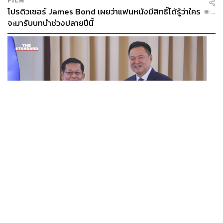
FILM
โปรดิวเซอร์ James Bond เผยว่าแฟนหนังมีสิทธิ์ได้รู้ว่าใคร
...
จะมารับบทนำช่วงปลายปีนี้
WORLD
อนุทิน-มินอ่องหล่าย ออกแถลงการณ์ร่วม หนุนความร่วม
...
มือรอบด้าน ยกระดับปราบอาชญากรรมข้ามชาติ แก้ปัญหา
หมอกควัน-มลพิษทางน้ำ