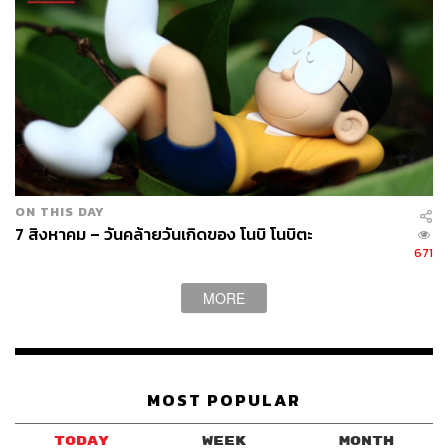
ในขณะที่โนบิตะต้องยอมฟังไจแอนท์ร้องเพลง ยอมฟังซูเน
โอะอวดของเล่น ยอมเป็นคนเก็บลูกเบสบอล พยายามสู้กับไจ
แอนท์โดยไม่พึ่งของวิเศษ เพื่อให้โดราเอมอนสบายใจว่าเขา
อยู่ได้แม้ไม่มีเพื่อนรักตัวสีฟ้าคอยดูแล และคอยเอาใจใส่ชิซู
กะ หญิงสาวที่เราเขาหลงรัก และพยายามทำทุกอย่างเพื่อไม่
ให้เธอรู้สึกเหงา และไม่สบายใจ
พอรู้ตัวอีกที ความเอาใจใส่ความรู้สึกของทุกคนรอบตัว (ได้
ผลหรือเปล่านั่นอีกเรื่องหนึ่ง) ของโนบิตะ ได้ทำให้เพื่อนๆ มี
ON THIS DAY
ตัวเขาอยู่ในทุกช่วงความคิด ไม่ว่าจะเป็นเพราะอยากแกล้ง
7 สิงหาคม – วันคล้ายวันเกิดของ โนบิ โนบิตะ
อยากอวด หรือว่าคิดถึงกันจริงๆ ไปโดยไม่รู้ตัว และเป็น
671
เหตุผลสำคัญที่ทำให้ชิซูกะเลือกแต่งงานกับโนบิตะมากกว่า
MORE
เดคิสุงิผู้แสนเพอร์เฟกต์
เหมือนอย่างที่พ่อของชิซูกะเคยพูดเอาไว้ในวันก่อนแต่งงาน
ว่า “หนุ่มคนนั้นเป็นคนที่ปรารถนาให้คนอื่นมีความสุข และ
โศกเศร้าไปกับความทุกข์ของคนอื่น นั่นแหละเป็นเรื่องที่ดี
MOST POPULAR
ที่สุดสำหรับคนเราเลยนะ”
TODAY
WEEK
MONTH