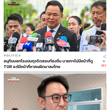
ปล่อยให้บิดาของตัวเองช่วยเหลือตัวเองในการร้องขอ
อภัยโทษ
ในหมายข่าวของกรมราชทัณฑ์ วันที่ 11 มกราคม 2567 แจ้ง
ว่าผู้ป่วยต้องได้รับการรักษาให้พ้นจากสภาวะ “อันตรายแก่
ชีวิต” แต่ก็ไม่ได้มีรายละเอียดที่เป็นรูปธรรม แต่ในช่วงเวลา
นั้น นายกรัฐมนตรีที่เป็นลูกสาวกลับเดินทางไปเที่ยวต่าง
ประเทศด้วยความสบายใจถึง 2 ครั้ง ต่างจากเมื่อครั้งก่อนที่
นายใหญ่จะเดินทางกลับประเทศไทย ที่นายกรัฐมนตรีเดินทาง
ไปเยี่ยมแทบทุกเดือน
POLITICS
อนุทินบอกโรมปมทุจริตสอบท้องถิ่น นายกฯไม่มีหน้าที่ดู
357
TOR แต่มีหน้าที่หาคนผิดมาลงโทษ
“ท่านนายกรัฐมนตรีจะทราบไหมว่าการที่ท่านไม่ได้ไปเยี่ยม
บิดา ทำให้พ่อของท่านเหงา เหงาจนถึงขนาดที่นำไปสู่การ
ละเมิดกฎหมาย นั่นคือให้บุคคลภายนอกรายชื่อเข้าเยี่ยมบิดา
ของท่าน”
บุคคลภายนอกเข้าเยี่ยมได้