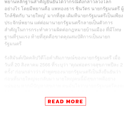
พยานหลักฐานสำคัญยืนยันได้ว่ากรณีดังกล่าวลวงโลก
อย่างไร โดยมีพยานคือ แพทองธาร ชินวัตร นายกรัฐมนตรี ผู้
ใกล้ชิดกับ ‘นายใหญ่’ มากที่สุด เดิมทีนายกรัฐมนตรีเป็นเพียง
ประจักษ์พยาน แต่ต่อมานายกรัฐมนตรีกลายเป็นตัวการ
สำคัญในการกระทำความผิดต่อกฎหมายบ้านเมือง ที่มีโทษ
ฐานที่รุนแรง ท้ายที่สุดคือขาดคุณสมบัติการเป็นนายก
รัฐมนตรี
รังสิมันต์เปิดคลิปวิดีโอคำสัมภาษณ์ของนายกรัฐมนตรี เมื่อ
วันที่ 20 สิงหาคม 2566 ที่ระบุว่า “คุณพ่อตรวจสุขภาพปีละ 2
ครั้ง” ก่อนกล่าวว่า คำพูดของนายกรัฐมนตรีเป็นสิ่งยืนยันว่า
ก่อนที่นายใหญ่จะกลับมา นายใหญ่คนนี้มีสุขภาพดีอย่าง
แน่นอน หากมีปัญหาสุขภาพ ตนมั่นใจว่านายกรัฐมนตรีคงจะ
ใช้โอกาสนี้สื่อสารกับสังคม แต่อะไรทำให้นายใหญ่ต้องไป
ขึ้นเขียงรักษาตัวอยู่ที่โรงพยาบาลตำรวจถึง 180 วัน ต้องมี
READ MORE
ปัจจัยอะไรบางอย่างที่ จู่ๆ ทำให้คนสุขภาพดี ได้รับการดูแล
รักษาที่ดูไบเป็นอย่างดีราวกับสุลต่านถึงได้ล้มป่วยกะทันหัน
ขนาดนี้ เป็นไปได้หรือไม่ว่าอาการป่วยคงจะอยู่ในช่วงเวลาที่
นายใหญ่เดินทาง