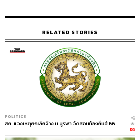
รังสิมันต์กล่าวต่อไปว่า แผนที่เตรียมไว้ คือแผนที่อดีตนายก
รัฐมนตรีจะต้องไม่ติดคุกแม้แต่วันเดียว แต่ตนเองแอบไป
ทราบมาว่า แพทองธารรู้ว่านายใหญ่จะเหลือโทษจำคุกอีก 1
ปี ในคืนหลังกลับถึงประเทศไทยแล้ว ถ้ารู้ล่วงหน้านานกว่านี้
RELATED STORIES
การเตรียมการทั้งหลายมันจะดีกว่านี้ การเล่นละครถึงจะ
สมจริงกว่านี้ ไม่ต้องมาขายผ้าเอาหน้ารอดกันแบบนี้
หลังจากนั้นกรมราชทัณฑ์ได้แถลงใหญ่โต ว่าทักษิณตรวจพบ
4 โรค คือหัวใจขาดเลือด, ปอดผิดปกติ, ความดันสูง และ
กระดูกสันหลังเสื่อม จัดอยู่ในกลุ่มเปราะบาง จากการแถลง
ตรงนี้ส่อพิรุธ เพราะจากที่แพทองธารให้สัมภาษณ์ ทำไมมา
ถึงได้สวนทางกันขนาดนี้ ทั้งที่ห่างกันแค่เพียง 2 วัน
รังสิมันต์ชี้ว่า กรณีนี้ไม่ต่างอะไรกับนักโทษแหกคุก และดีลนี้
ยังรวมไปถึงการที่คณะรัฐประหารและแพทองธาร ได้ขอ
POLITICS
พระราชทานอภัยโทษเฉพาะแต่รายคน ซึ่งตามระเบียบแล้ว
สถ. แจงเหตุยกเลิกจ้าง ม.บูรพา จัดสอบท้องถิ่นปี 66
คนที่สามารถขออภัยโทษได้คือตัวนักโทษเองและคนใน
155
ครอบครัว แต่แพทองธารได้กระทำการอกตัญญู โดยการ