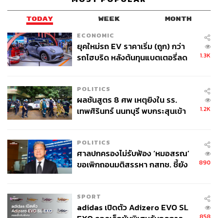
เหลือตนเองได้น้อย ซึ่งเคยมีรัฐมนตรีท่านหนึ่งตอบในการ
TODAY
WEEK
MONTH
ถามกระทู้สดว่า นายใหญ่ทำได้ 9 คะแนน คือการช่วยเหลือ
ตัวเองได้บางส่วน มีโรคเรื้อรังหลายโรค มีภาวะแทรกซ้อน
ECONOMIC
ยุคใหม่รถ EV ราคาเริ่ม (ถูก) กว่า
และมีกลุ่มอาการที่มีผลต่อการเคลื่อนที่และการเข้าสังคม ซึ่ง
1.3K
รถไฮบริด หลังต้นทุนแบตเตอรี่ลด
หากการประเมินนี้เป็นของปลอมการพักโทษก็จะไม่ชอบด้วย
ลง - จีนแห่บุกตลาดเกิดใหม่
กฎหมายทันที
POLITICS
รังสิมันต์ตั้งคำถามว่านายใหญ่ทำแบบประเมินอย่างไรถึงได้
ผลชันสูตร 8 ศพ เหตุยิงใน รร.
9 คะแนน เพราะแต่ละข้อ ต้องหมายถึงว่านายใหญ่ไม่
1.2K
เทพศิรินทร์ นนทบุรี พบกระสุนเข้า
สามารถกินข้าวด้วยตนเอง ล้างหน้าแปรงฟันเอง ใช้ห้องน้ำ
จุดสำคัญ ‘ศีรษะ-หน้าอก’ ครูถูกยิง
เอง หรือกลั้นอุจจาระและปัสสาวะเช่นเดียวกัน และข้อเท็จ
4 นัด จากระยะไกล
จริงตรงกับแบบประเมินหรือไม่
POLITICS
ศาลปกครองไม่รับฟ้อง ‘หมอสรณ’
ทั้งนี้ การกระทำของนายกรัฐมนตรี และคณะ ไม่ต่างจากพา
890
ขอเพิกถอนมติสรรหา กสทช. ชี้ยัง
นักโทษแหกคุก และสิ่งที่นายกรัฐมนตรีและพวกดำเนินการ
ไม่ใช่ผู้เดือดร้อนเสียหาย
คือการสมรู้ร่วมคิดของหน่วยงานโรงพยาบาลตำรวจ และ
SPORT
ราชทัณฑ์ และสิ่งที่นายกรัฐมนตรีทำ ครบองค์ประกอบ
adidas เปิดตัว Adizero EVO SL
กฎหมายอาญามาตรา 209 และมาตรา 210 ฐานอั้งยี่
858