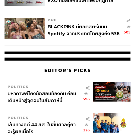
EXO คอลเล็กชันพิเศษรับฤดูกาล
ซ่องโจร ซึ่งบทบัญญัติกำหนดโทษร้ายแรง
College Football
“หากมีการทลายซ่องโจรจันทร์ส่องหล้า จะสามารถเอาผิดคน
POP
จำนวนมากได้” รังสิมันต์กล่าว
BLACKPINK มียอดสตรีมบน
505
Spotify จากประเทศไทยสูงถึง 536
อย่างไรก็ดี เหตุที่นายทักษิณไม่ติดคุกแม้แต่วันเดียว เป็น
ล้านครั้ง ตลอด 10 ปีที่ผ่านมา
เพราะการกระทำที่ผิดกฎหมาย ที่นายกรัฐมนตรี และลูกสมุน
ทำดีลแลกประเทศ จนทำลายหลักนิติรัฐ และกระบวนการ
ยุติธรรม ถือว่าเป็นการละเมิดกฎหมาย ขาดคุณสมบัติการ
เป็นนายกรัฐมนตรี
EDITOR'S PICKS
ผู้สื่อข่าวรายงานว่า ระหว่างการอภิปรายของรังสิมันต์ มี
POLITICS
สส.พรรคร่วมรัฐบาล ทั้งพรรคเพื่อไทย พรรครวมไทยสร้าง
มหากาพย์โกงข้อสอบท้องถิ่น ก่อน
ชาติ ลุกขึ้นประท้วงหลายครั้ง โดยเฉพาะ ทพญ.ศรีญาดา ปา
596
เดินหน้าสู่จุดจบในสัปดาห์นี้
ลิมาพันธ์ สส. แบบบัญชีรายชื่อ พรรคเพื่อไทย ที่ประท้วงรังสิ
มันต์รวมกันแล้วเป็นสิบกว่าครั้ง
POLITICS
TAGS:
รังสิมันต์ โรม
อั้งยี่ซ่องโจร
การอภิปรายไม่ไว้วางใจ
เส้นทางคดี 44 สส. ในชั้นศาลฎีกา
การซักฟอกรัฐบาล
อภิปรายไม่ไว้วางใจ 2568
226
จะรู้ผลเมื่อไร