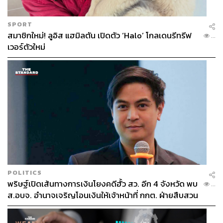
SPORT
สมาชิกใหม่! ลูอิส แฮมิลตัน เปิดตัว ‘Halo’ โกลเดนรีทรีฟ
...
เวอร์ตัวใหม่
POLITICS
พริษฐ์เปิดเส้นทางการเงินโยงคดีฮั้ว สว. อีก 4 จังหวัด พบ
...
ส.อบจ. อำนาจเจริญโอนเงินให้เจ้าหน้าที่ กกต. ฝ่ายสืบสวน