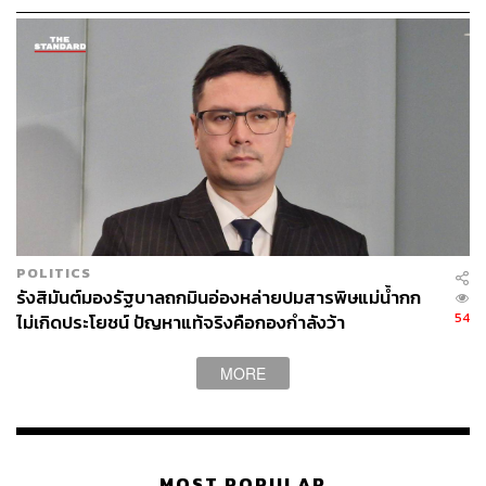
ม.บูรพา หรือไม่
เป็นข้อมูลอันเป็นเท็จ ต่อสาธารณชน ทำให้ได้รับความเสีย
หาย โดยผู้ใช้บัญชีทวิตเตอร์”
รังสิมันต์ชี้ว่า เหตุการณ์ดังกล่าวเกิดขึ้นในวันที่ 12 มกราคม
2567 หรือเพียง 1 วัน ให้หลังจากที่กรมราชทัณฑ์ได้แจ้งข่าว
ว่า นายใหญ่ต้องรับการรักษาตัวต่อเพราะอยู่ในสภาวะ
อันตรายแก่ชีวิต แต่ในวันต่อมานายใหญ่ไถมือถือเจอคนด่า
ในทวิตเตอร์ และอาจไม่ได้ใช้เล่นเท่านั้น แต่อาจใช้ในการสั่ง
การทางการเมืองด้วย
POLITICS
“วิกฤตอย่างไร ไถมือถือเล่นได้ด้วย พ่อของท่านไถมือถืออยู่
รังสิมันต์มองรัฐบาลถกมินอ่องหล่ายปมสารพิษแม่น้ำกก
ในโรงพยาบาลตำรวจได้อย่างไร ใครเอาไปให้ หรือเปล่า พ่อ
54
ไม่เกิดประโยชน์ ปัญหาแท้จริงคือกองกำลังว้า
ของท่านนายกรัฐมนตรีระวังอยู่ในโรงพยาบาลตำรวจต้อง
ถือว่าเป็นนักโทษ ต้องอยู่ในการควบคุมของเรือนจำ การมี
MORE
อิสระในการเล่นมือถือถือว่าผิดกฎหมายอย่างชัดเจน” รังสิมัน
ต์กล่าว
นอกจากนี้ รังสิมันต์ระบุว่า เงื่อนไขที่นายใหญ่ได้รับการพัก
MOST POPULAR
โทษ ต้องผ่านแบบทดสอบลักษณะของนักโทษชราภาพที่ช่วย