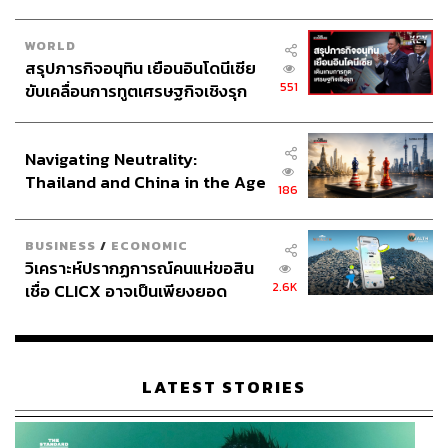
อภิปรายไม่ไว้วางใจ
รัฐบาล แพทองธาร ชินวัตร
WORLD
สรุปภารกิจอนุทิน เยือนอินโดนีเซีย
551
ขับเคลื่อนการทูตเศรษฐกิจเชิงรุก
ประกาศหุ้นส่วนยุทธศาสตร์ไทย –
อินโดนีเซีย
Navigating Neutrality:
Thailand and China in the Age
143
186
of a New Global Order
BUSINESS
/
ECONOMIC
ABOUT THE AUTHOR
วิเคราะห์ปรากฏการณ์คนแห่ขอสิน
2.6K
เชื่อ CLICX อาจเป็นเพียงยอด
THE STANDARD TEAM
ภูเขาน้ำแข็ง ของปัญหาหนี้ครัว
กองบรรณาธิการ THE STANDARD
เรือนไทยที่ถูกซุกไว้
ABOUT THE PHOTOGRAPHER
LATEST STORIES
ศวิตา พูลเสถียร
ช่างภาพข่าว ประจำสำนักข่าว THE
STANDARD