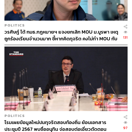
รังสิมันต์ระบุว่า ทั้ง พล.ต.อ. สุรเชชษฐ์ หักพาล อดีตรองผู้
บัญชาการตำรวจแห่งชาติ และ พล.ต.อ. เสรีพิศุทธ์ เตมียเวส
หัวหน้าพรรคเสรีรวมไทย ได้ขึ้นไปพบนายใหญ่ถึงชั้น 14 มี
POLITICS
การบรรยายสภาพภายในห้องรักษาตัว รวมถึงเปิดเผยว่ามี
วรศิษฎ์ โต้ กมธ.กฎหมายฯ แจงยกเลิก MOU ม.บูรพา เหตุ
การพูดคุยกันเป็นเวลานาน
131
ถูกร้องเรียนจำนวนมาก ชี้หากคิดทุจริต คงไม่ทำ MOU กับ
5 หน่วยงาน
ป่วยใกล้ถึงแก่ชีวิต แต่ใช้มือถือเล่นทวิตเตอร์ได้
รังสิมันต์ยังได้เปิดเผยเอกสารหลักฐานชิ้นหนึ่ง คือหนังสือ
บันทึกการแจ้งข้อกล่าวหา โดยกองบังคับการตำรวจสืบสวน
สอบสวนอาชญากรรมทางเทคโนโลยี 1 ที่ได้แจ้งข้อกล่าวหา
แก่ประชาชนคนหนึ่งในจังหวัดกระบี่ ระบุในเอกสารว่า
“ก่อนเกิดเหตุ ขณะที่ ทักษิณ ชินวัตร พักรักษาตัวอยู่ที่โรง
พยาบาลตำรวจ แขวงปทุมวัน เขตปทุมวัน กรุงเทพฯ ที่เกิดเหตุ
POLITICS
ได้พบเห็นผู้ใช้ บัญชีทวิตเตอร์ SecretNewsAgency
โรมเผยข้อมูลใหม่ปมทุจริตสอบท้องถิ่น ย้อนเอกสาร
97
ประชุมปี 2567 พบชื่ออนุทิน จ่อสอบต่อเอี่ยวตัดตอน
(@SNews Agency) โพสต์ภาพ ทักษิณ และหลายภาพ ซึ่ง