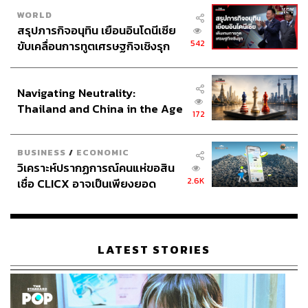
WORLD
สรุปภารกิจอนุทิน เยือนอินโดนีเซีย
542
ขับเคลื่อนการทูตเศรษฐกิจเชิงรุก
ประกาศหุ้นส่วนยุทธศาสตร์ไทย –
อินโดนีเซีย
Navigating Neutrality:
Thailand and China in the Age
172
of a New Global Order
BUSINESS
/
ECONOMIC
วิเคราะห์ปรากฏการณ์คนแห่ขอสิน
2.6K
เชื่อ CLICX อาจเป็นเพียงยอด
ภูเขาน้ำแข็ง ของปัญหาหนี้ครัว
เรือนไทยที่ถูกซุกไว้
LATEST STORIES