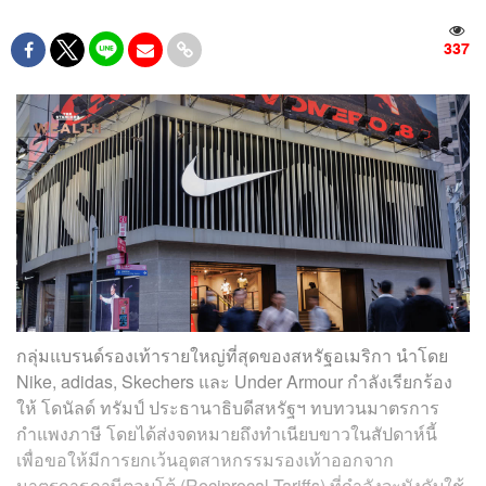
337
กลุ่มแบรนด์รองเท้ารายใหญ่ที่สุดของสหรัฐอเมริกา นำโดย
Nike, adidas, Skechers และ Under Armour กำลังเรียกร้อง
ให้ โดนัลด์ ทรัมป์ ประธานาธิบดีสหรัฐฯ ทบทวนมาตรการ
กำแพงภาษี โดยได้ส่งจดหมายถึงทำเนียบขาวในสัปดาห์นี้
เพื่อขอให้มีการยกเว้นอุตสาหกรรมรองเท้าออกจาก
มาตรการภาษีตอบโต้ (Reciprocal Tariffs) ที่กำลังจะบังคับใช้