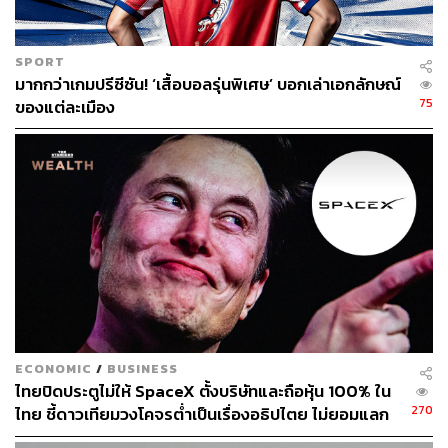
Trump 2.0
ภาษีตอบโต้
Nike
Reciprocal Tariffs
Adidas
TARIFF WAR
Donald Trump
Under Armour
SPORT
มากกว่าเกมปรีซีซัน! ‘เสื้อบอลรุ่นพิเศษ’ บอกเล่าเอกลักษณ์
75
ของแต่ละเมือง
337
ABOUT THE AUTHOR
สกุลชัย เก่งอนันตานนท์
Content Creator สำนักข่าว THE
ECONOMIC
/
BUSINESS
STANDARD WEALTH
ไทยปิดประตูไม่ให้ SpaceX ตั้งบริษัทและถือหุ้น 100% ใน
270
ไทย ชี้ดาวเทียมวงโคจรต่ำเป็นเรื่องอธิปไตย ไม่ยอมแลก
ในโต๊ะเจรจาการค้า