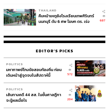
THAILAND
คืบหน้าเหตุยิงโรงเรียนเทพศิรินทร์
687
นนทบุรี ดับ 6 ศพ โฆษก ตร. เร่ง
สอบปมขโมยปืนปู่ก่อเหตุ
EDITOR'S PICKS
POLITICS
มหากาพย์โกงข้อสอบท้องถิ่น ก่อน
572
เดินหน้าสู่จุดจบในสัปดาห์นี้
POLITICS
เส้นทางคดี 44 สส. ในชั้นศาลฎีกา
204
จะรู้ผลเมื่อไร