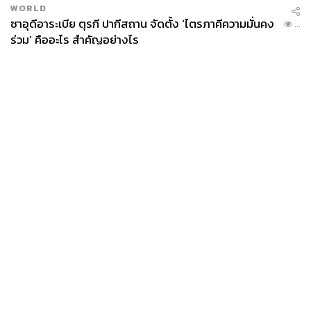
WORLD
ซาอุดีอาระเบีย ตุรกี ปากีสถาน จัดตั้ง ‘ไตรภาคีความมั่นคง
...
ร่วม’ คืออะไร สำคัญอย่างไร
News
Wealth
Pop
Podcast
Video
Now
Opinion
Careers
Events
Privacy
About
Contact
Policy
FOR
ADVERTISING
MEMBERSHIP