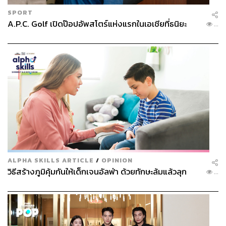
SPORT
A.P.C. Golf เปิดป๊อปอัพสโตร์แห่งแรกในเอเชียที่ธนิยะ
...
ALPHA SKILLS ARTICLE
/
OPINION
วิธีสร้างภูมิคุ้มกันให้เด็กเจนอัลฟ่า ด้วยทักษะล้มแล้วลุก
...