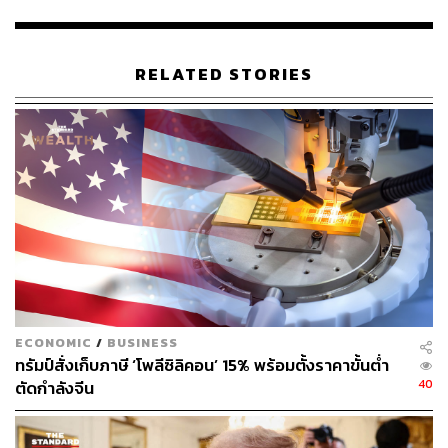
ว่ากำแพงภาษีทั่วโลกและความไม่แน่นอนทางเศรษฐกิจจะ
ส่งผลให้ยอดขายในไตรมาสปัจจุบันลดต่ำลง
RELATED STORIES
จดหมายของ FDRA ชี้แจงเพิ่มเติมว่า อุตสาหกรรมรองเท้า
เป็นอุตสาหกรรมที่ต้องแบกรับภาระภาษีนำเข้าที่สูงอยู่แล้วใน
บางรายการ เช่น รองเท้าเด็ก แม้กระทั่งก่อนที่ทรัมป์จะ
ประกาศมาตรการภาษีตอบโต้ครั้งใหญ่นี้ เมื่อรวมผลกระทบ
จากภาษีใหม่เข้าไป ทำให้บริษัทรองเท้าในสหรัฐฯ กำลังจะ
ต้องเผชิญกับ ภาระภาษีนำเข้ารวมในอัตราที่สูงถึงระหว่าง
150% ถึงประมาณ 220%
“นี่คือสถานการณ์ฉุกเฉินที่ต้องการการดำเนินการและการ
ใส่ใจในทันที อุตสาหกรรมรองเท้าอเมริกันไม่มีเวลาหลาย
เดือนในการปรับเปลี่ยนโมเดลธุรกิจและห่วงโซ่อุปทาน ขณะ
ECONOMIC
/
BUSINESS
ที่ต้องแบกรับภาระภาษีที่ไม่เคยเกิดขึ้นมาก่อนและไม่คาดฝัน
ทรัมป์สั่งเก็บภาษี ‘โพลีซิลิคอน’ 15% พร้อมตั้งราคาขั้นต่ำ
นี้” สมาคมฯ ระบุ
40
ตัดกำลังจีน
นอกจากนี้ กลุ่มผู้ผลิตรองเท้ายังโต้แย้งว่า
กำแพงภาษี
เหล่านี้
จะไม่ช่วยให้การผลิตย้ายฐานกลับมายังสหรัฐฯ ตามเป้าหมาย