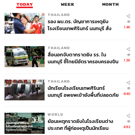
TODAY
WEEK
MONTH
THAILAND
รอง ผบ.ตร. บัญชาการเหตุยิง
1.4K
โรงเรียนเทพศิรินทร์ นนทบุรี สั่ง
ค้นหา 2 รอบยืนยันไร้คนติดค้าง พบ
ศพปู่-ย่าที่บ้านพักผู้ก่อเหตุ
THAILAND
สื่อนอกจับตากราดยิง รร. ใน
1.3K
นนทบุรี ชี้ไทยมีอัตราครอบครองปืน
สูงในระดับต้นของภูมิภาค
THAILAND
นักเรียนโรงเรียนเทพศิรินทร์
840
นนทบุรี อพยพเข้ายังพื้นที่ปลอดภัย
ชั่วคราว หลังเหตุใช้อาวุธปืนภายใน
โรงเรียนคลี่คลาย
WORLD
ย้อนเหตุกราดยิงในโรงเรียนต่าง
692
ประเทศ ที่ผู้ก่อเหตุเป็นนักเรียน