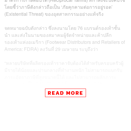
โดยชี้ว่าภาษีดังกล่าวถือเป็น ‘ภัยคุกคามต่อการอยู่รอด’
(Existential Threat) ของอุตสาหกรรมอย่างแท้จริง
จดหมายฉบับดังกล่าว ซึ่งลงนามโดย 76 แบรนด์รองเท้าชั้น
นำ และส่งในนามของสมาคมผู้จัดจำหน่ายและค้าปลีก
รองเท้าแห่งอเมริกา (Footwear Distributors and Retailers of
America: FDRA) ลงวันที่ 29 เมษายน ระบุถึงว่า
“หลายบริษัทที่ผลิตรองเท้าราคาจับต้องได้สำหรับครอบครัวผู้
มีรายได้น้อยและปานกลางที่ทำงานหนัก ไม่สามารถแบกรับ
ภาระอัตราภาษีที่สูงขนาดนี้ได้ และไม่สามารถผลักภาระ
ต้นทุนเหล่านี้ไปให้ผู้บริโภคได้ทั้งหมด หากไม่ได้รับการ
บรรเทาผลกระทบจากกำแพงภาษีตอบโต้โดยทันที พวกเขา
READ MORE
จะไม่มีทางเลือกอื่นนอกจากต้องปิดตัวลง”
ทางสมาคมฯ ยังเตือนถึงผลกระทบที่เกิดขึ้นแล้วว่า “คำสั่งซื้อ
จำนวนมากถูกระงับไว้ และสต็อกรองเท้าสำหรับผู้บริโภคใน
สหรัฐฯ อาจขาดแคลนในไม่ช้า”