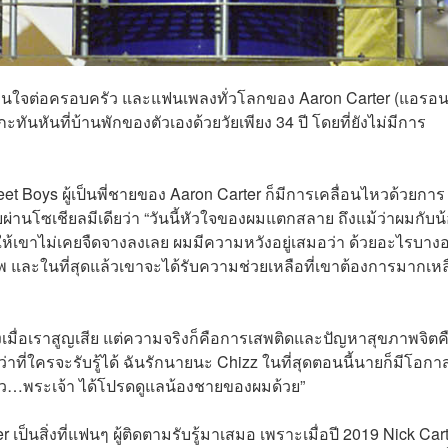
เทือนใจต่อครอบครัว และแฟนเพลงทั่วโลกของ Aaron Carter (
แอรอ
ะทันหันที่บ้านพักของตัวเองด้วยวัยเพียง 34 ปี โดยที่ยังไม่มีการ
et Boys ผู้เป็นพี่ชายของ Aaron Carter ก็มีการเคลื่อนไหวด้วยการ
านโซเชียลมีเดียว่า “วันนี้หัวใจของผมแตกสลาย ถึงแม้ว่าผมกับน
ีให้เขาไม่เคยจืดจางลงเลย ผมมีความหวังอยู่เสมอว่า ด้วยอะไรบางอ
พ และในที่สุดแล้วเขาจะได้รับความช่วยเหลือที่เขาต้องการมากเหล
ื่อเราสูญเสีย แต่ความจริงก็คือการเสพติดและปัญหาสุขภาพจิตคื
่าที่ใครจะรับรู้ได้ ฉันรักนายนะ Chizz ในที่สุดตอนนี้นายก็มีโอกา
้ว…พระเจ้า ได้โปรดดูแลน้องชายของผมด้วย”
 เป็นสิ่งที่แฟนๆ ผู้ติดตามรับรู้มาเสมอ เพราะเมื่อปี 2019 Nick Car