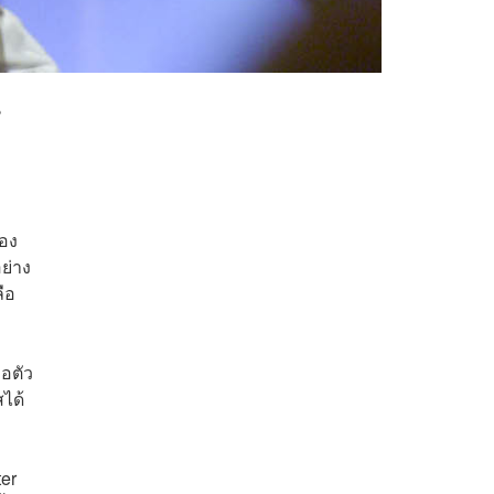
น
้อง
ย่าง
ือ
อตัว
สได้
ter