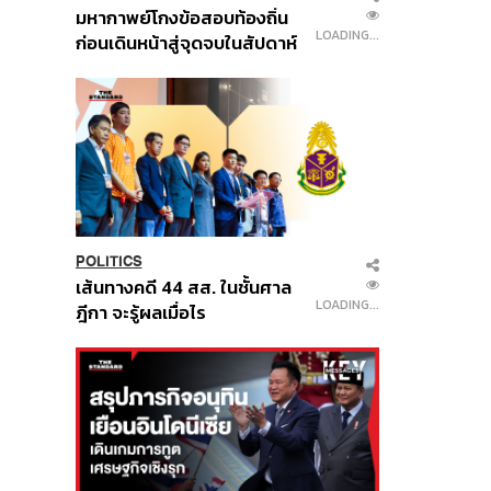
มหากาพย์โกงข้อสอบท้องถิ่น
LOADING...
ก่อนเดินหน้าสู่จุดจบในสัปดาห์
นี้
POLITICS
เส้นทางคดี 44 สส. ในชั้นศาล
LOADING...
ฎีกา จะรู้ผลเมื่อไร