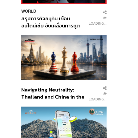
WORLD
สรุปภารกิจอนุทิน เยือน
LOADING...
อินโดนีเซีย ขับเคลื่อนการทูต
เศรษฐกิจเชิงรุก ประกาศหุ้น
ส่วนยุทธศาสตร์ไทย –
อินโดนีเซีย
Navigating Neutrality:
Thailand and China in the
LOADING...
Age of a New Global
Order