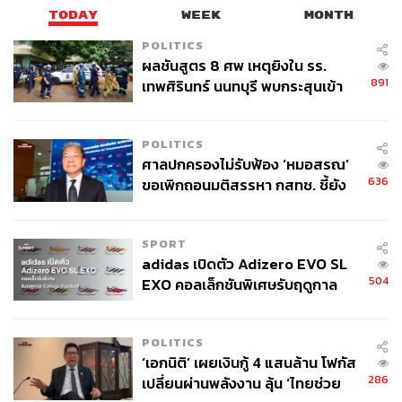
TODAY
WEEK
MONTH
POLITICS
ผลชันสูตร 8 ศพ เหตุยิงใน รร.
891
เทพศิรินทร์ นนทบุรี พบกระสุนเข้า
จุดสำคัญ ‘ศีรษะ-หน้าอก’ ครูถูกยิง
4 นัด จากระยะไกล
POLITICS
ศาลปกครองไม่รับฟ้อง ‘หมอสรณ’
636
ขอเพิกถอนมติสรรหา กสทช. ชี้ยัง
ไม่ใช่ผู้เดือดร้อนเสียหาย
SPORT
adidas เปิดตัว Adizero EVO SL
504
EXO คอลเล็กชันพิเศษรับฤดูกาล
College Football
POLITICS
‘เอกนิติ’ เผยเงินกู้ 4 แสนล้าน โฟกัส
286
เปลี่ยนผ่านพลังงาน ลุ้น ‘ไทยช่วย