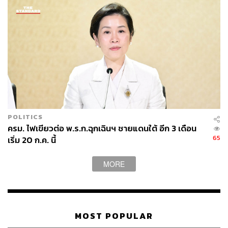
ช่องทางประชาสัมพันธ์ต่างๆ ในรูปแบบและภาษาที่
ประชาชนในพื้นที่สามารถเข้าใจได้ เพื่อให้ประชาชน
ได้รับทราบและสามารถตรวจสอบได้ อันเป็นการลด
ปัญหาผลกระทบจากการปฏิบัติของเจ้าหน้าที่
TAGS:
คณะกรรมการสิทธิมนุษยชนแห่งชาติ
ปัตตานี
การละเมิดสิทธิมนุษยชน
วสันต์ ภัยหลีกลี้
ปรีดา คงแป้น
POLITICS
40
ครม. ไฟเขียวต่อ พ.ร.ก.ฉุกเฉินฯ ชายแดนใต้ อีก 3 เดือน
65
เริ่ม 20 ก.ค. นี้
ABOUT THE AUTHOR
MORE
THE STANDARD TEAM
กองบรรณาธิการ THE STANDARD
MOST POPULAR