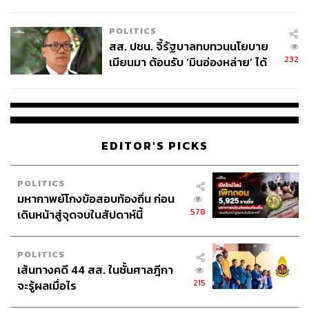
ไทยพลัส’ เฟส 2 รอประเมินความ
เหมาะสม
POLITICS
สส. ปชน. จี้รัฐบาลทบทวนนโยบาย
232
เมียนมา ต้อนรับ ‘มินอ่องหล่าย’ ได้
แค่สัญญาว่างเปล่า
EDITOR'S PICKS
POLITICS
มหากาพย์โกงข้อสอบท้องถิ่น ก่อน
578
เดินหน้าสู่จุดจบในสัปดาห์นี้
POLITICS
เส้นทางคดี 44 สส. ในชั้นศาลฎีกา
215
จะรู้ผลเมื่อไร