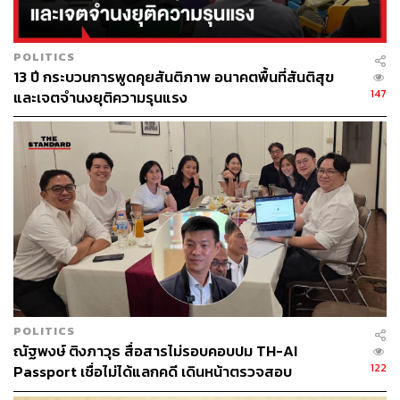
เครือญาติ ซึ่งเป็นผู้ไม่มีส่วนเกี่ยวข้องกับการกระ
ทำความผิด เพื่อหลีกเลี่ยงผลกระทบต่อสิทธิในความ
เป็นอยู่ส่วนตัวของบุคคลที่ไม่เกี่ยวข้อง
POLITICS
13 ปี กระบวนการพูดคุยสันติภาพ อนาคตพื้นที่สันติสุข
147
และเจตจำนงยุติความรุนแรง
ควรปรับปรุงแนวทางหรือวิธีปฏิบัติในการเข้าตรวจ
เยี่ยมเครือญาติบุคคลเป้าหมายที่คำนึงถึงรัฐธรรมนูญ
แห่งราชอาณาจักรไทย พุทธศักราช 2560 และกติกา
ระหว่างประเทศว่าด้วยสิทธิพลเมืองและสิทธิทางการ
เมืองให้มีความเหมาะสม ได้สัดส่วน และลดผลกระทบที่
จะเกิดกับเครือญาติกลุ่มเป้าหมายในสิทธิความเป็นอยู่
ส่วนตัว โดยร่วมมือกับผู้นำศาสนา ผู้นำชุมชนในพื้นที่
หรือหน่วยงานอื่นในพื้นที่ ในการเข้าตรวจเยี่ยมร่วมกัน
และดำเนินการให้เหมาะสม เช่น หากครอบครัวใดมี
เฉพาะผู้หญิงและเด็กพักอาศัยอยู่ในบ้าน ควรจัดให้มีเจ้า
หน้าที่เป็นผู้หญิงเข้าตรวจเยี่ยมด้วย เป็นต้น
POLITICS
ณัฐพงษ์ ติงภาวุธ สื่อสารไม่รอบคอบปม TH-AI
ควรเผยแพร่กฎหมาย ระเบียบ คำสั่ง หรือแนวทางปฏิบัติ
122
Passport เชื่อไม่ได้แลกคดี เดินหน้าตรวจสอบ
ที่มีลักษณะเป็นหลักประกันสิทธิให้กับประชาชน ผ่าน