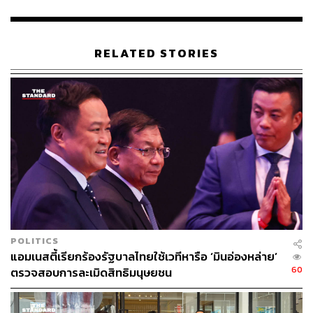
บุคคลที่จะได้รับความคุ้มครองตามกฎหมายมิให้ถูก
แทรกแซงความเป็นอยู่ส่วนตัวโดยพลการไว้เช่นเดียวกัน
RELATED STORIES
กรณีตามคำร้องแม้ข้อเท็จจริงจะรับฟังได้ว่า การที่เจ้าหน้าที่
เดินทางไปพบผู้ร้องที่บ้านพักเป็นการปฏิบัติตามนโยบายของ
กอ.รมน. ภาค 4 ส่วนหน้า โดยอาศัยอำนาจตามกฎหมาย
พิเศษเพื่อวัตถุประสงค์อันเกี่ยวกับประโยชน์สาธารณะ ความ
มั่นคงแห่งรัฐ ความสงบเรียบร้อย หรือการป้องกัน
อาชญากรรม แต่การดำเนินมาตรการนั้นจะต้องยึดหลัก
ความได้สัดส่วนระหว่างการดำเนินมาตรการเพื่อบรรลุ
วัตถุประสงค์กับผลกระทบที่เกิดขึ้นต่อการแทรกแซงหรือการ
รุกล้ำสิทธิในความเป็นอยู่ส่วนตัวด้วย
เมื่อข้อเท็จจริงปรากฏว่า ผู้ร้องและครอบครัวมิได้มีส่วน
POLITICS
เกี่ยวข้องกับการกระทำความผิด และสามีผู้ร้องซึ่งเป็นบุคคล
แอมเนสตี้เรียกร้องรัฐบาลไทยใช้เวทีหารือ ‘มินอ่องหล่าย’
เป้าหมาย มิได้พักอาศัยอยู่ในบ้านหลังดังกล่าว แต่การที่เจ้า
60
ตรวจสอบการละเมิดสิทธิมนุษยชน
หน้าที่ไปพบผู้ร้องที่บ้านพักตั้งแต่ปี 2559-2564 หลายสิบครั้ง
โดยที่ผู้ร้องไม่ทราบวัตถุประสงค์ที่ชัดเจน และบางครั้งมีการ