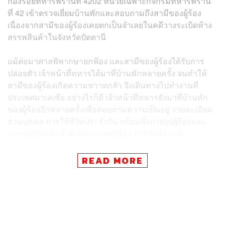
กองร้อยทหารพรานที่ 4202 หน่วยเฉพาะกิจกรมทหารพราน
ที่ 42 เข้าตรวจเยี่ยมบ้านพักและสอบถามถึงสามีของผู้ร้อง
เนื่องจากสามีของผู้ร้องเคยตกเป็นจำเลยในคดีวางระเบิดห้าง
สรรพสินค้าในจังหวัดปัตตานี
แม้ต่อมาศาลพิพากษายกฟ้อง และสามีของผู้ร้องได้รับการ
ปล่อยตัว เจ้าหน้าที่ทหารได้มาที่บ้านพักหลายครั้ง จนทำให้
สามีของผู้ร้องเกิดความหวาดกลัว จึงเดินทางไปทำงานที่
ประเทศมาเลเซีย อย่างไรก็ดี เจ้าหน้าที่ทหารยังมาที่บ้านพัก
ของผู้ร้องอีกหลายครั้งเพื่อสอบถามความเป็นอยู่ รายละเอียด
ส่วนบุคคล การใช้ชีวิตประจำวัน พร้อมทั้งถ่ายรูปผู้ร้องและ
ถ่ายรูปบัตรประจำตัวประชาชนผู้ร้อง ทำให้ผู้ร้องและ
ครอบครัวเกิดความวิตกกังวลและหวาดกลัว จึงขอให้ตรวจ
สอบ
READ MORE
เรื่องนี้ กองอำนวยการรักษาความมั่นคงภายใน (กอ.รมน.)
ภาค 4 ส่วนหน้า และผู้บังคับหน่วยเฉพาะกิจกรมทหารพราน
ที่ 42 ได้ชี้แจงข้อเท็จจริงว่า การเข้าตรวจค้นและการเข้า
พบปะเยี่ยมเยียนเครือญาติบุคคลเป้าหมายเป็นไปเพื่อสอบถาม