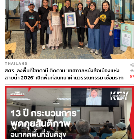
สอบถามข้อมูลส่วนตัวในลักษณะติดตาม ตรวจสอบ และเมื่อ
พิจารณาถึงครอบครัวของผู้ร้องที่มีแต่ผู้หญิง ผู้สูงอายุ และ
เด็กแล้ว การที่เจ้าหน้าที่ทหารซึ่งเป็นผู้ชายทั้งหมด พร้อม
อาวุธครบมือ ไปพบที่บ้านพัก ย่อมสร้างความวิตกกังวลและ
ความหวาดกลัวให้กับครอบครัวของผู้ร้อง มีผลทำให้ผู้ร้อง
และครอบครัวใช้ชีวิตโดยไม่ปกติสุข
การกระทำของเจ้าหน้าที่กรณีนี้จึงไม่เหมาะสมและได้
สัดส่วนกับผลกระทบที่เกิดขึ้น และไม่สอดคล้องกับแนว
THAILAND
นโยบายของ กอ.รมน. ภาค 4 ส่วนหน้า ที่ระบุให้การปฏิบัติ
สศร. ลงพื้นที่ปัตตานี ติดตาม ‘เทศกาลหนังสือเมืองแห่ง
หน้าที่ของเจ้าหน้าที่ต้องไม่ก่อให้เกิดปัญหากระทบต่อสิทธิ
67
สายน้ำ 2026’ เปิดพื้นที่สนทนาผ่านวรรณกรรม เชื่อมราก
มนุษยชน การกระทำดังกล่าวจึงเป็นการละเมิดสิทธิในความ
วัฒนธรรมสู่อนาคต
เป็นส่วนตัวในการอยู่หรือพักอาศัย (Territorial Privacy) อัน
เป็นการละเมิดสิทธิมนุษยชน โดยเห็นควรมีมาตรการในการ
ป้องกันหรือแก้ไขปัญหาการละเมิดสิทธิมนุษยชนต่อ กอ.รมน.
ภาค 4 ส่วนหน้า สรุปได้ดังนี้
ควรยกเลิกแนวทางและวิธีปฏิบัติที่ให้หน่วยทหารใน
พื้นที่ตรวจเยี่ยมหรือติดตามตรวจสอบพฤติกรรมของ