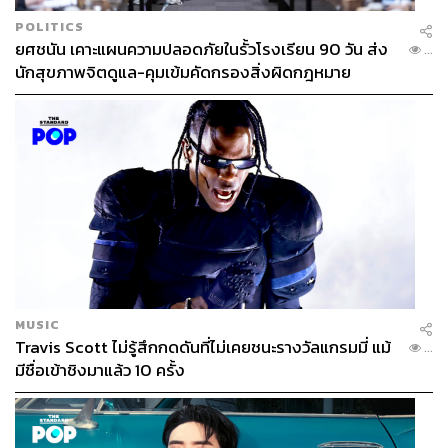
POLITICS
ยศชนัน เคาะแผนความปลอดภัยในรั้วโรงเรียน 90 วัน ส่ง
...
นักสุขภาพจิตดูแล-คุมเข้มคัดกรองสิ่งผิดกฎหมาย
MUSIC
Travis Scott ไม่รู้สึกกดดันที่ไม่เคยชนะรางวัลแกรมมี่ แม้
...
มีชื่อเข้าชิงมาแล้ว 10 ครั้ง