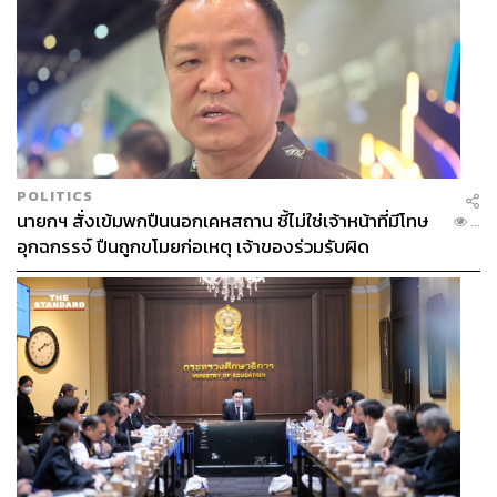
POLITICS
นายกฯ สั่งเข้มพกปืนนอกเคหสถาน ชี้ไม่ใช่เจ้าหน้าที่มีโทษ
...
อุกฉกรรจ์ ปืนถูกขโมยก่อเหตุ เจ้าของร่วมรับผิด