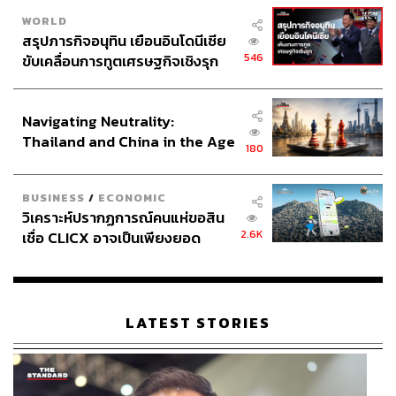
WORLD
สรุปภารกิจอนุทิน เยือนอินโดนีเซีย
546
ขับเคลื่อนการทูตเศรษฐกิจเชิงรุก
ประกาศหุ้นส่วนยุทธศาสตร์ไทย –
อินโดนีเซีย
Navigating Neutrality:
Thailand and China in the Age
180
of a New Global Order
BUSINESS
/
ECONOMIC
วิเคราะห์ปรากฏการณ์คนแห่ขอสิน
2.6K
เชื่อ CLICX อาจเป็นเพียงยอด
ภูเขาน้ำแข็ง ของปัญหาหนี้ครัว
เรือนไทยที่ถูกซุกไว้
LATEST STORIES