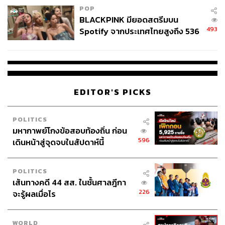
POP
BLACKPINK มียอดสตรีมบน
493
Spotify จากประเทศไทยสูงถึง 536
ล้านครั้ง ตลอด 10 ปีที่ผ่านมา
EDITOR'S PICKS
POLITICS
มหากาพย์โกงข้อสอบท้องถิ่น ก่อน
596
เดินหน้าสู่จุดจบในสัปดาห์นี้
POLITICS
เส้นทางคดี 44 สส. ในชั้นศาลฎีกา
226
จะรู้ผลเมื่อไร
WORLD