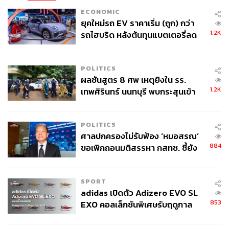
ECONOMIC
ยุคใหม่รถ EV ราคาเริ่ม (ถูก) กว่า
1.2K
รถไฮบริด หลังต้นทุนแบตเตอรี่ลด
ลง - จีนแห่บุกตลาดเกิดใหม่
POLITICS
ผลชันสูตร 8 ศพ เหตุยิงใน รร.
1.2K
เทพศิรินทร์ นนทบุรี พบกระสุนเข้า
จุดสำคัญ ‘ศีรษะ-หน้าอก’ ครูถูกยิง
4 นัด จากระยะไกล
POLITICS
ศาลปกครองไม่รับฟ้อง ‘หมอสรณ’
884
ขอเพิกถอนมติสรรหา กสทช. ชี้ยัง
ไม่ใช่ผู้เดือดร้อนเสียหาย
SPORT
adidas เปิดตัว Adizero EVO SL
853
EXO คอลเล็กชันพิเศษรับฤดูกาล
College Football