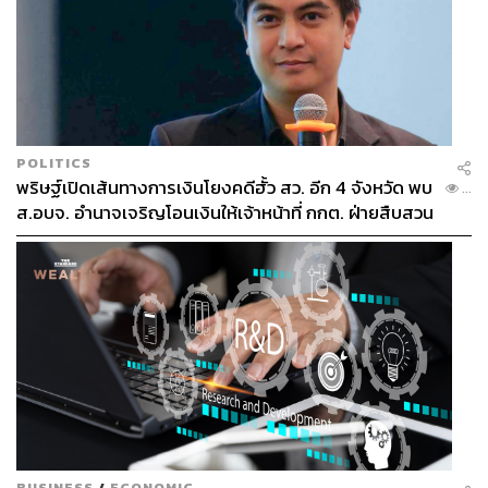
POLITICS
พริษฐ์เปิดเส้นทางการเงินโยงคดีฮั้ว สว. อีก 4 จังหวัด พบ
...
ส.อบจ. อำนาจเจริญโอนเงินให้เจ้าหน้าที่ กกต. ฝ่ายสืบสวน
BUSINESS
/
ECONOMIC