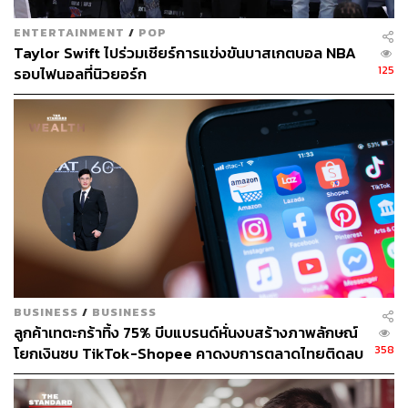
ENTERTAINMENT
/
POP
Taylor Swift ไปร่วมเชียร์การแข่งขันบาสเกตบอล NBA
125
รอบไฟนอลที่นิวยอร์ก
BUSINESS
/
BUSINESS
ลูกค้าเทตะกร้าทิ้ง 75% บีบแบรนด์หั่นงบสร้างภาพลักษณ์
358
โยกเงินซบ TikTok-Shopee คาดงบการตลาดไทยติดลบ
ครั้งแรกในรอบ 14 ปี