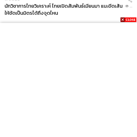
นักวิชาการไทยวิเคราะห์ ไทยเปิดสัมพันธ์เมียนมา แนะขีดเส้น
...
ให้ชัดเป็นมิตรได้ถึงจุดไหน
News
Wealth
Pop
Podcast
Video
Now
Opinion
Careers
Events
Privacy
About
Contact
Policy
FOR
ADVERTISING
MEMBERSHIP