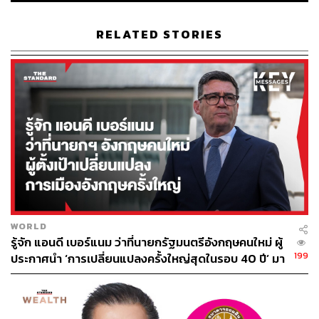
RELATED STORIES
86
ABOUT THE AUTHOR
ดิษยุตม์ ธนบุญชัย
บรรณาธิการข่าวกีฬา สำนักข่าว THE
WORLD
STANDARD
รู้จัก แอนดี เบอร์แนม ว่าที่นายกรัฐมนตรีอังกฤษคนใหม่ ผู้
199
ประกาศนำ ‘การเปลี่ยนแปลงครั้งใหญ่สุดในรอบ 40 ปี’ มา
สู่การเมืองอังกฤษ