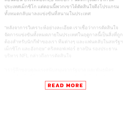
ประเทศเม็กซิโก แต่ตอนนี้พวกเขาได้ตัดสินใจดึงโปรแกรม
ทั้งหมดกลับมาลงแข่งขันที่สนามในประเทศ
“หลังจาการวิเคราะห์อย่างละเอียด เราเชื่อว่าการตัดสินใจ
จัดการแข่งขันทั้งหมดภายในประเทศในฤดูกาลนี้เป็นสิ่งที่ถูก
ต้องสำหรับนักกีฬาของเรา ทีมต่างๆ และแฟนคลับในสหรัฐฯ​
เม็กซิโก และอังกฤษ” คริสตอฟเฟอร์ ฮาลปิน รองประธาน
บริหาร NFL กล่าวถึงการตัดสินใจ
“เรารู้สึกขอบคุณแรงสนับสนุนจากรัฐบาล และพันธมิตร
สนามในเม็กซิโกและสหราชอาณาจักร ที่เห็นด้วยกับการ
ตัดสินใจครั้งนี้ และเราหวังว่าจะสามารถนำการแข่งขันกลับ
READ MORE
ไปถึงทั้ง 2 ประเทศในปี 2021 เราอยากจะขอบคุณแฟนๆ ใน
พื้นที่ดังกล่าวสำหรับการสนับสนุน NFL”
ก่อนหน้านี้กรุงลอนดอนได้เป็นเจ้าภาพจัดการแข่งขัน NFL
ทุกปี ตั้งแต่การแข่งขันแบบ International Series เริ่มขึ้นในปี
2007 โดย
ซาดิก ข่าน นายกเทศมนตรีกรุงลอนดอน ได้ออก