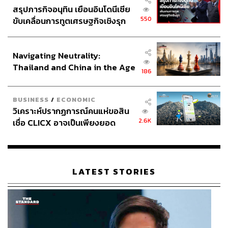
สรุปภารกิจอนุทิน เยือนอินโดนีเซีย
550
ขับเคลื่อนการทูตเศรษฐกิจเชิงรุก
ประกาศหุ้นส่วนยุทธศาสตร์ไทย –
อินโดนีเซีย
Navigating Neutrality:
Thailand and China in the Age
186
of a New Global Order
BUSINESS
/
ECONOMIC
วิเคราะห์ปรากฏการณ์คนแห่ขอสิน
2.6K
เชื่อ CLICX อาจเป็นเพียงยอด
ภูเขาน้ำแข็ง ของปัญหาหนี้ครัว
เรือนไทยที่ถูกซุกไว้
LATEST STORIES