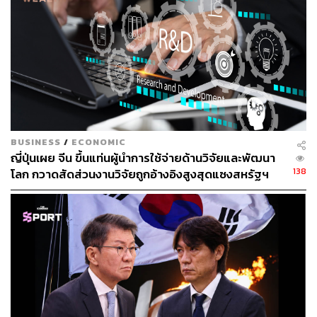
Photo: Jung Yeon-Je/AFP
BUSINESS
/
ECONOMIC
ด้านหน่วยกาชาดและรัฐบาลเกาหลีใต้เตรียมเสนอให้จัด
ญี่ปุ่นเผย จีน ขึ้นแท่นผู้นำการใช้จ่ายด้านวิจัยและพัฒนา
อีกการเจรจา เพื่อพูดคุยเกี่ยวกับการให้ญาติและครอบครัวที่
138
โลก กวาดสัดส่วนงานวิจัยถูกอ้างอิงสูงสุดแซงสหรัฐฯ
พลัดพรากจากกันในสงครามเกาหลีได้กลับมาเจอกัน
บรรยากาศในคาบสมุทรเกาหลีเริ่มตึงเครียดมากขึ้น หลัง
จากสหรัฐฯ ร่วมซ้อมรบกับญี่ปุ่น และต้องการพัฒนาขีปนาวุธ
ป้องกันอาวุธนิวเคลียร์ในเกาหลีใต้ ทำให้เกาหลีเหนือไม่
พอใจและหันมาทดสอบขีปนาวุธถี่ขึ้นตั้งแต่ต้นปีที่ผ่านมา
Cover Photo: Lee Jin-man/POOL/AFP
ที่มา: