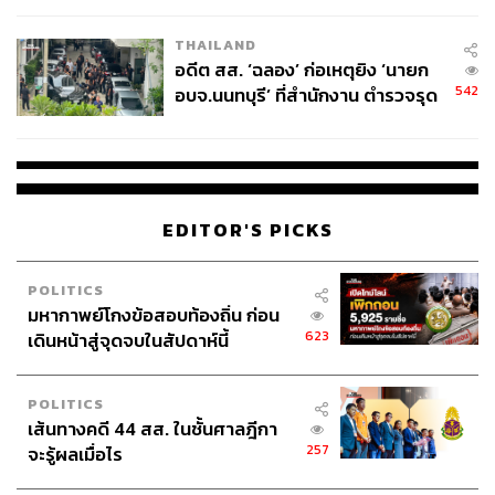
EU บังคับปีหน้า
THAILAND
อดีต สส. ‘ฉลอง’ ก่อเหตุยิง ‘นายก
542
อบจ.นนทบุรี’ ที่สำนักงาน ตำรวจรุด
ลงพื้นที่
EDITOR'S PICKS
POLITICS
มหากาพย์โกงข้อสอบท้องถิ่น ก่อน
623
เดินหน้าสู่จุดจบในสัปดาห์นี้
POLITICS
เส้นทางคดี 44 สส. ในชั้นศาลฎีกา
257
จะรู้ผลเมื่อไร