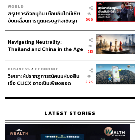
WORLD
สรุปภารกิจอนุทิน เยือนอินโดนีเซีย
566
ขับเคลื่อนการทูตเศรษฐกิจเชิงรุก
ประกาศหุ้นส่วนยุทธศาสตร์ไทย –
อินโดนีเซีย
Navigating Neutrality:
Thailand and China in the Age
213
of a New Global Order
BUSINESS
/
ECONOMIC
วิเคราะห์ปรากฏการณ์คนแห่ขอสิน
2.7K
เชื่อ CLICX อาจเป็นเพียงยอด
ภูเขาน้ำแข็ง ของปัญหาหนี้ครัว
เรือนไทยที่ถูกซุกไว้
LATEST STORIES