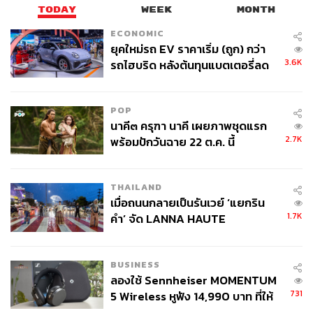
TODAY
WEEK
MONTH
ECONOMIC
ยุคใหม่รถ EV ราคาเริ่ม (ถูก) กว่า
3.6K
รถไฮบริด หลังต้นทุนแบตเตอรี่ลด
ลง - จีนแห่บุกตลาดเกิดใหม่
POP
นาคี๓ ครุฑา นาคี เผยภาพชุดแรก
2.7K
พร้อมปักวันฉาย 22 ต.ค. นี้
THAILAND
เมื่อถนนกลายเป็นรันเวย์ ‘แยกริน
1.7K
คำ’ จัด LANNA HAUTE
COUTURE กลางสายฝน
BUSINESS
ลองใช้ Sennheiser MOMENTUM
731
5 Wireless หูฟัง 14,990 บาท ที่ให้
ผู้ใช้ถอดเปลี่ยนแบตเองได้ ก่อนกฎ