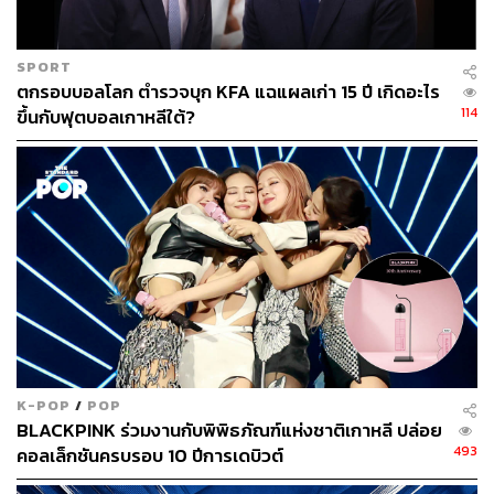
AFP
TAGS:
North Korea
Kim Jong-un
Missile
Moon Jae-in
SPORT
South Korea
ตกรอบบอลโลก ตำรวจบุก KFA แฉแผลเก่า 15 ปี เกิดอะไร
114
ขึ้นกับฟุตบอลเกาหลีใต้?
34
ABOUT THE AUTHOR
กานท์กลอน รักธรรม
K-POP
/
POP
BLACKPINK ร่วมงานกับพิพิธภัณฑ์แห่งชาติเกาหลี ปล่อย
บรรณาธิการข่าวต่างประเทศ สำนักข่าว THE
STANDARD / ผู้สื่อข่าวโทรทัศน์
493
คอลเล็กชันครบรอบ 10 ปีการเดบิวต์