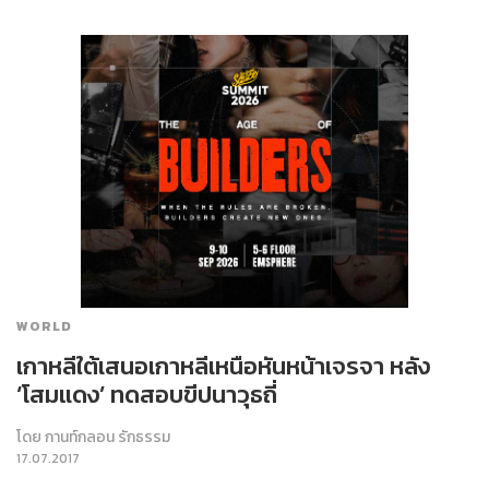
WORLD
เกาหลีใต้เสนอเกาหลีเหนือหันหน้าเจรจา หลัง
‘โสมแดง’ ทดสอบขีปนาวุธถี่
โดย
กานท์กลอน รักธรรม
17.07.2017