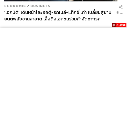
ECONOMIC
/
BUSINESS
‘เอกนิติ’ เดินหน้าโละ รถตู้-รถเมล์-แท็กซี่ เก่า เปลี่ยนสู่ยาน
...
ยนต์พลังงานสะอาด เล็งดึงเอกชนร่วมกำจัดซากรถ
News
Wealth
Pop
Podcast
Video
Now
Opinion
Careers
Events
Privacy
About
Contact
Policy
FOR
ADVERTISING
MEMBERSHIP