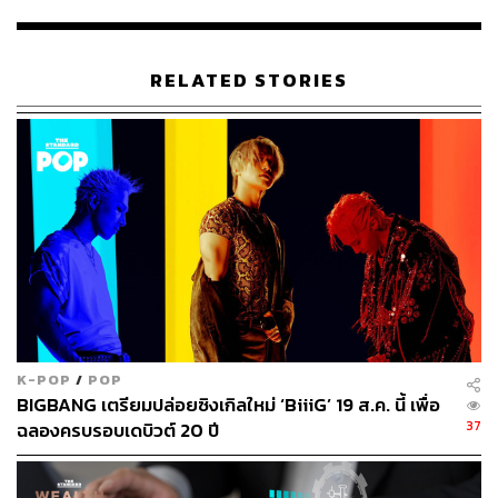
ตั้งแต่ประธานาธิบดีมุนแจอิน (
Moon Jae-in
) ได้รับเลือก
ขึ้นมาดำรงตำแหน่งประธานาธิบดี หลังจากปาร์กกึนเฮ (
Park
RELATED STORIES
Geun-hye)
โดนปลดออกจากตำแหน่งด้วยข้อหาทุจริต
คอร์รัปชัน เขาพูดถึงนโยบายการหันหน้าเจรจากับ
เกาหลีเหนือหลายครั้ง แม้ล่าสุดเกาหลีเหนือจะเพิ่งทดสอบ
ขีปนาวุธข้ามทวีปก็ตาม
เกาหลีใต้ตั้งใจจัดการเจรจากับเกาหลีเหนือในวันที่ 21
กรกฎาคม 2017 ที่อาคาร Tongligak ในบริเวณหมู่บ้าน
Panmunjom เขตปลอดทหารระหว่างเกาหลีใต้กับ
เกาหลีเหนือ ซึ่งเป็นสถานที่ที่ทั้งสองประเทศเคยเจรจากันก่อน
หน้านี้
K-POP
/
POP
BIGBANG เตรียมปล่อยซิงเกิลใหม่ ‘BiiiG’ 19 ส.ค. นี้ เพื่อ
37
ฉลองครบรอบเดบิวต์ 20 ปี