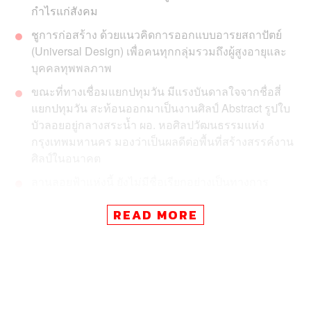
กำไรแก่สังคม
ชูการก่อสร้าง ด้วยแนวคิดการออกแบบอารยสถาปัตย์
(Universal Design) เพื่อคนทุกกลุ่มรวมถึงผู้สูงอายุและ
บุคคลทุพพลภาพ
ขณะที่ทางเชื่อมแยกปทุมวัน มีแรงบันดาลใจจากชื่อสี่
แยกปทุมวัน สะท้อนออกมาเป็นงานศิลป์ Abstract รูปใบ
บัวลอยอยู่กลางสระน้ำ ผอ. หอศิลปวัฒนธรรมแห่ง
กรุงเทพมหานคร มองว่าเป็นผลดีต่อพื้นที่สร้างสรรค์งาน
ศิลป์ในอนาคต
ลานลอยฟ้าแห่งนี้ ยังไม่มีชื่อเรียกอย่างเป็นทางการ
READ MORE
เปิดใช้อย่างเป็นทางการแล้ว สำหรับ
‘ทางเชื่อมเดินลอยฟ้า
แยกปทุมวัน’
เมื่อวันที่ 4 สิงหาคมที่ผ่านมา หลังใช้เวลา
ดำเนินการก่อสร้างเป็นเวลายาวนานกว่าปีครึ่ง ตอนนี้พร้อม
ให้ประชาชนและนักท่องเที่ยวได้ใช้งาน เพื่อเป็นการอำนวย
ความสะดวกในการเดินทางสัญจรไปมา โดยเชื่อมระหว่าง
อาคารใหญ่ 4 ด้าน คือ หอศิลปวัฒนธรรมแห่ง