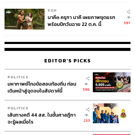
POP
นาคี๓ ครุฑา นาคี เผยภาพชุดแรก
597
พร้อมปักวันฉาย 22 ต.ค. นี้
EDITOR'S PICKS
ที่มาของทางเชื่อม มาจากชื่อแยกปทุมวัน ที่มีใบบัวลอยกลางสระให้ร่ม
POLITICS
มหากาพย์โกงข้อสอบท้องถิ่น ก่อน
เงา
596
เดินหน้าสู่จุดจบในสัปดาห์นี้
ขณะที่ความตั้งใจในการสร้างสรรค์พื้นที่นั้น เน้นความ
POLITICS
สวยงาม และให้เกิดความเหมาะสมที่จะรองรับคนทุกกลุ่ม
เส้นทางคดี 44 สส. ในชั้นศาลฎีกา
รวมถึงผู้สูงอายุและผู้ทุพพลภาพได้อย่างมีประสิทธิภาพ เป็น
233
จะรู้ผลเมื่อไร
ที่พักผ่อนหย่อนใจของประชาชน และทางเชื่อมแยกปทุมวัน
แห่งนี้มีแรงบันดาลใจมาจากชื่อสี่แยกปทุมวัน จึงมีใบบัวเป็น