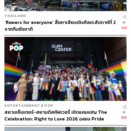
กรุงเทพมหานคร, ศูนย์การค้า เอ็มบีเค เซ็นเตอร์, สยาม
ดิสคัฟเวอรี่ และสยามสแควร์นั้น มีสภาพเก่าและคับแคบ ไม่
THAILAND
สามารถรองรับการขยายตัวของปริมาณคนเดินเท้าใน
‘flowers for everyone’ สื่อหาเสียงเชิงศิลปะสัปดาห์ที่ 2
อนาคตที่คาดการณ์ว่าจะมีอัตราการเติบโตไม่ต่ำกว่า 4.9%
134
จากทีมชัชชาติ
ต่อปี และอัตราการเติบโตของนักท่องเที่ยวเพิ่มขึ้น 9.83% ต่อ
ปีอีกทั้งสภาพเดิมไม่สามารถอำนวยความสะดวกให้ผู้สูงอายุ
หรือผู้พิการสามารถสัญจรบนทางเชื่อมได้ทั่วถึงตลอดสี่แยก
กลุ่มพันธมิตรพลังสยาม (Siam Synergy) พร้อมด้วยผู้
ประกอบการในย่านสยาม ได้รวมตัวกันเป็นหัวเรี่ยวหัวแรง
สำคัญ จับมือหาทางพัฒนาทางเชื่อมแยกปทุมวันแห่งนี้ขึ้นมา
ใหม่ หวังอำนวยความสะดวกให้แก่ผู้ที่สัญจรไปมาภายใน
ย่านนี้
ENTERTAINMENT
/
POP
สยามเซ็นเตอร์-สยามดิสคัฟเวอรี่ เปิดแคมเปญ The
159
Celebration: Right to Love 2026 ฉลอง Pride
Month ใจกลางสยาม [PR News]