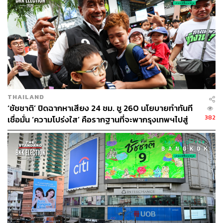
THAILAND
‘ชัชชาติ’ ปิดฉากหาเสียง 24 ชม. ชู 260 นโยบายทำทันที
382
เชื่อมั่น ‘ความโปร่งใส’ คือรากฐานที่จะพากรุงเทพฯไปสู่
ความยั่งยืนแท้จริง
ปัจจุบันก็ยังมีจำนวนผู้คนสัญจรไปมาในพื้นที่ย่านสยาม
แห่งนี้เพิ่มขึ้นเป็นจำนวนมาก กลุ่มพันธมิตรพลังสยาม จับมือ
กับกรุงเทพมหานคร และบริษัท ระบบขนส่งมวลชนกรุงเทพ
จำกัด (มหาชน) ทำการศึกษาพบว่า สะพานลอยคนเดิน
บริเวณเหนือสี่แยกปทุมวัน ซึ่งเดิมเชื่อมต่อสถานีรถไฟฟ้า
สนามกีฬาแห่งชาติกับหอศิลปวัฒนธรรมแห่ง