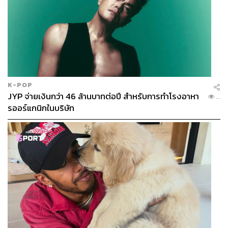
โดยได้รวบรวมศิลปินสตรีทอาร์ตชื่อดังของไทยซึ่งมีชื่อ
เสียงในต่างประเทศ ทั้งแนวกราฟิตี้ อิลลัสเตรชัน ดรอว์อิ้ง
และเพนต์ติ้ง รวมทั้งสิ้น 13 ศิลปิน ประกอบด้วย P7 หรือ พีระ
พงศ์ ลิ้มธรรมรงค์, รักกิจ ควรหาเวช, เมธี น้อยจินดา, ยุรี เกน
สาคู, จักรกฤษณ์ อนันตกุล, TRK, Pruch Sintunava, Peap
Tarr &Lisa Mam, Mauy, JECK, Floyd, และชาญณรงค์ ขลุก
เอียด มาร่วมสร้างสีสันให้กับอินสตอลเลชันอาร์ตบนใบบัว ซึ่ง
K-POP
เป็นการรวมตัวของศิลปินสตรีทอาร์ตชั้นนำของไทยครั้งยิ่ง
JYP จ่ายเงินกว่า 46 ล้านบาทต่อปี สำหรับการทำโรงอาหา
...
ใหญ่ที่สุดครั้งหนึ่ง
รออร์แกนิกในบริษัท
ฟังเสียงสะท้อนจากประชาชนต่อทางเชื่อมแห่งนี้
THE STANDARD ได้ลงพื้นที่พูดคุยกับตัวแทนกลุ่มพันธ
มิตพลังสยาม ได้ข้อมูลที่มาที่ไป และเหตุผลของการก่อสร้าง
แล้ว คราวนี้ลองไปฟังเสียงของประชาชนที่มาใช้บริการพื้นที่
ตรงนี้ดูบ้างว่าคิดอย่างไร