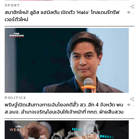
SPORT
สมาชิกใหม่! ลูอิส แฮมิลตัน เปิดตัว ‘Halo’ โกลเดนรีทรีฟ
...
เวอร์ตัวใหม่
นางสาวภรดา พลายงาม
เธอเป็นนักศึกษาที่มาใช้บริการ
พื้นที่นี้เป็นครั้งแรก วันนี้เธอมากับเพื่อนอีกคน แบกกล้อง
พร้อมของที่ช้อปมาพอประมาณ แล้วยิงชัตเตอร์รัวๆ เก็บภาพ
POLITICS
ตามมุมต่างๆ บอกกับเราว่า รู้สึกแปลกตา และเป็นความ
พริษฐ์เปิดเส้นทางการเงินโยงคดีฮั้ว สว. อีก 4 จังหวัด พบ
...
แปลกใหม่มากๆ มีความสะดวกในการสัญจรไปมามากกว่า
ส.อบจ. อำนาจเจริญโอนเงินให้เจ้าหน้าที่ กกต. ฝ่ายสืบสวน
เดิม และรู้สึกเป็นพื้นที่ที่น่าเดินมากขึ้น เพราะสามารถเดินชม
ได้โดยรอบ แถมมีงานศิลปะให้ชมอีกด้วย