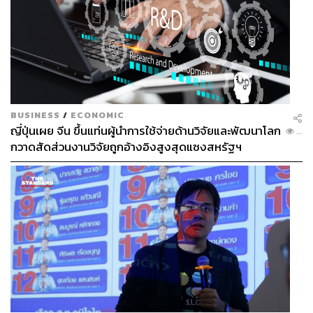
BUSINESS
/
ECONOMIC
ญี่ปุ่นเผย จีน ขึ้นแท่นผู้นำการใช้จ่ายด้านวิจัยและพัฒนาโลก
...
กวาดสัดส่วนงานวิจัยถูกอ้างอิงสูงสุดแซงสหรัฐฯ
ขณะที่ นักศึกษาอีกคนคือ
นางสาวหทัยพันธ์ จันใด
บอกกับ
เราว่า รู้สึกว่าร่มรื่นมากขึ้น น่ามาถ่ายภาพ แต่ขณะเดียวกันก็
อยากให้เพิ่มพื้นที่สีเขียวมากกว่านี้ อยากได้ต้นไม้ของจริง
เธอบอกว่าเธอเห็นมาตั้งแต่เริ่มก่อสร้าง ก็ไม่รู้ว่าจะออกมา
หน้าตาเป็นแบบไหน แต่พอเห็นแล้วก็คิดว่า น่าจะเป็นแลนด์
มาร์กที่ช่วยดึงดูดนักท่องเที่ยวทั้งชาวไทยและชาวต่างชาติ
ให้ใช้เวลากับพื้นที่นี้มากขึ้น ก่อนที่จะเดินไปช้อปปิ้งต่อ