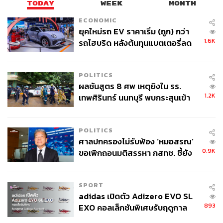
TODAY
WEEK
MONTH
ECONOMIC
ยุคใหม่รถ EV ราคาเริ่ม (ถูก) กว่า
1.6K
รถไฮบริด หลังต้นทุนแบตเตอรี่ลด
ลง - จีนแห่บุกตลาดเกิดใหม่
POLITICS
ผลชันสูตร 8 ศพ เหตุยิงใน รร.
1.2K
เทพศิรินทร์ นนทบุรี พบกระสุนเข้า
จุดสำคัญ ‘ศีรษะ-หน้าอก’ ครูถูกยิง
ลิฟต์ให้บริการสำหรับผู้พิการและผู้สูงอายุ
4 นัด จากระยะไกล
POLITICS
การก่อสร้างครั้งนี้ ได้ทำการปรับปรุงทางเชื่อมแยก
ศาลปกครองไม่รับฟ้อง ‘หมอสรณ’
ปทุมวันทั้งหมดตั้งแต่ปี 2559 ด้วยงบประมาณของเอกชน ซึ่ง
0.9K
ขอเพิกถอนมติสรรหา กสทช. ชี้ยัง
มีการใช้งบประมาณจำนวน 300 ล้านบาท โดยการร่วมทุน
ไม่ใช่ผู้เดือดร้อนเสียหาย
กันจากเอกชน และหลังจากนี้ กรุงเทพมหานคร จะรับมอบ
พื้นที่ และเป็นผู้ดูแลแลนด์มาร์กแห่งใหม่นี้ต่อไป
SPORT
adidas เปิดตัว Adizero EVO SL
893
EXO คอลเล็กชันพิเศษรับฤดูกาล
College Football