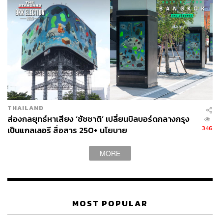
บริเวณลานตรงกลาง ที่การออกแบบให้เป็นวงกลม และมองลงไปจะ
เห็นรถวิ่งไปมา
THAILAND
ส่องกลยุทธ์หาเสียง ‘ชัชชาติ’ เปลี่ยนบิลบอร์ดกลางกรุง
แรงบันดาลใจจากชื่อแยก สู่ ‘อารยสถาปัตย์’ คืนกำไรสังคม
346
เป็นแกลเลอรี สื่อสาร 250+ นโยบาย
สำหรับการออกแบบ การก่อสร้างทางเชื่อมแยกปทุมวันนี้
หัวใจสำคัญที่น่าสนใจคือ เป็นการออกแบบอารยสถาปัตย์
MORE
(Universal Design) โดยกลุ่มพลังพันธมิตรสยาม มุ่งหวังเพื่อ
เป็นการคืนกำไรให้สังคม
MOST POPULAR