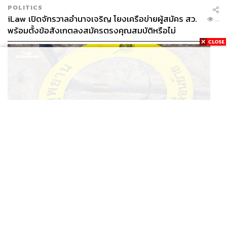
POLITICS
iLaw เปิดจักรวาลอำนาจเจริญ โยงเครือข่ายผู้สมัคร สว.
...
พร้อมตั้งข้อสังเกตลงสมัครตรงคุณสมบัติหรือไม่
THAILAND
รอง ผบช. ภ.1 เผย เก็บพยานหลักฐานเกี่ยวกับผู้ก่อเหตุยิง
...
ส่วนสองสามีภรรยาชาวต่างชาติ ที่ยินดีคุยกับเรา แต่ขอ
ในโรงเรียนไปตรวจสอบทั้งหมดแล้ว
สงวนชื่อและภาพถ่ายบอกว่า มากรุงเทพฯ หลายครั้งแล้ว
รวมทั้งสยาม แต่มารอบนี้ก็เพิ่งมาเจอ Sky Walk แห่งนี้ ถือว่า
สวยงามและแปลกใหม่ โดยเฉพาะพื้นที่วงกลมตรงกลาง ที่มี
ลักษณะเป็นโถงให้มองลงไปข้างล่าง เห็นรถวิ่งไปมา ก็แปลก