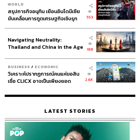
WORLD
ร่มเงาให้คนเดินได้โดยรอบ
สรุปภารกิจอนุทิน เยือนอินโดนีเซีย
ทั้งนี้ หอศิลปวัฒนธรรมแห่งกรุงเทพมหานคร ได้ร่วมมือ
553
ขับเคลื่อนการทูตเศรษฐกิจเชิงรุก
จัดพื้นที่บริเวณนี้ให้เป็นย่านแห่งศิลปะ (art district) เพื่อเป็น
ประกาศหุ้นส่วนยุทธศาสตร์ไทย –
ศูนย์รวมสำคัญของความคิดสร้างสรรค์ของศิลปินไทย และ
อินโดนีเซีย
ต่างประเทศ จัดแสดงงานศิลปะกลางแจ้ง
Navigating Neutrality:
Thailand and China in the Age
188
of a New Global Order
BUSINESS
/
ECONOMIC
วิเคราะห์ปรากฏการณ์คนแห่ขอสิน
2.6K
เชื่อ CLICX อาจเป็นเพียงยอด
ภูเขาน้ำแข็ง ของปัญหาหนี้ครัว
เรือนไทยที่ถูกซุกไว้
LATEST STORIES