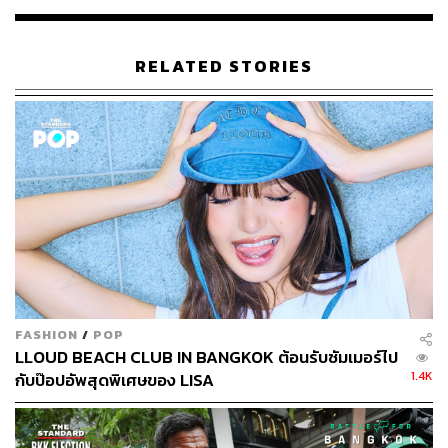
นักท่องเที่ยวทั้งชาวไทยและต่างประเทศ ขณะสัญจรใช้พื้นที่ลาน
RELATED STORIES
ลอยฟ้า
เพราะของเดิมคับแคบ แทบไม่พอสัญจร จึงเป็นที่มาของ
โครงการ
เอ่ยชื่อว่าไป ‘สยาม’ ใครๆ ก็รู้ได้ในทันที่ว่า ย่านนี้ถือเป็น
ย่านที่เป็นหัวใจสำคัญของกรุงเทพมหานคร ในฐานะที่เป็น
ศูนย์กลางธุรกิจความเจริญทางด้านเศรษฐกิจการค้า การ
ศึกษา ศิลปะ นวัตกรรม ที่ได้รับความนิยมจากคนไทยและนัก
ท่องเที่ยวชาวต่างประเทศเสมอมา
สถานที่แห่งนี้เต็มไปด้วย วัยทีน วัยทอล์ก แห่กันมาอวด
FASHION
/
POP
แฟชั่นตามสมัยนิยมกันคึกคัก ว่ากันว่าอยากรู้ว่าเทรนด์ไหน
LLOUD BEACH CLUB IN BANGKOK ต้อนรับซัมเมอร์ไป
อะไรกำลังมา ต้องแวะมาเดินเตาะแตะที่นี่ แล้วจะรู้ว่าตัวเอง
1.4K
กับป๊อปอัพสุดพิเศษของ LISA
พลาดหรือขาดสีสันอะไรไปบ้าง นี่ยังไม่นับรวมจำนวนนักท่อง
เที่ยวที่เพิ่มขึ้นทวีคูณเป็นดอกเห็ด