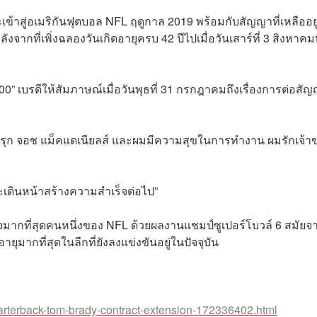
ะเข้าสู่อเมริกันฟุตบอล NFL ฤดูกาล 2019 พร้อมกับสัญญาที่เหลืออยู
ลังจากที่เพิ่งฉลองวันเกิดอายุครบ 42 ปีไปเมื่อวันเสาร์ที่ 3 สิงหาคมท
 2000” เบรดีให้สัมภาษณ์เมื่อวันพุธที่ 31 กรกฎาคมถึงเรื่องการต่อสั
มรุก
จอช แม็คแดเนียลส์
และผมมีความสุขในการทำงาน ผมรักเจ้า
ะเดินหน้าสร้างความสำเร็จต่อไป”
ร็จมากที่สุดคนหนึ่งของ NFL ด้วยผลงานแชมป์ซูเปอร์โบวล์ 6 สมัยจ
อายุมากที่สุดในลีกที่ยังลงแข่งขันอยู่ในปัจจุบัน
arterback-tom-brady-contract-extension-172336402.html