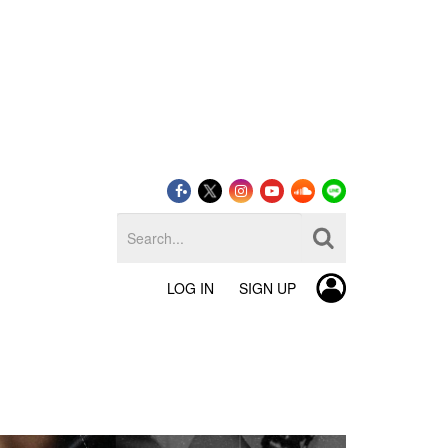
LOG IN
SIGN UP