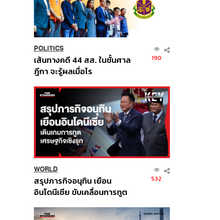
POLITICS
190
เส้นทางคดี 44 สส. ในชั้นศาล
ฎีกา จะรู้ผลเมื่อไร
WORLD
532
สรุปภารกิจอนุทิน เยือน
อินโดนีเซีย ขับเคลื่อนการทูต
เศรษฐกิจเชิงรุก ประกาศหุ้น
ส่วนยุทธศาสตร์ไทย –