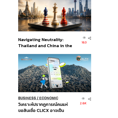
อินโดนีเซีย
Navigating Neutrality:
163
Thailand and China in the
Age of a New Global
Order
BUSINESS
/
ECONOMIC
2.6K
วิเคราะห์ปรากฏการณ์คนแห่
ขอสินเชื่อ CLICX อาจเป็น
เพียงยอดภูเขาน้ำแข็ง ของ