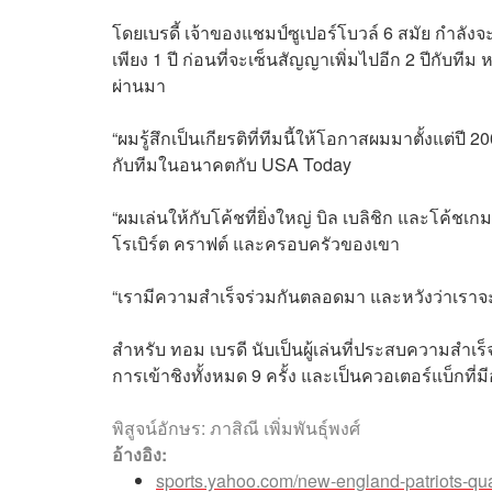
โดยเบรดี้ เจ้าของแชมป์ซูเปอร์โบวล์ 6 สมัย กำลังจ
เพียง 1 ปี ก่อนที่จะเซ็นสัญญาเพิ่มไปอีก 2 ปีกับทีม ห
ผ่านมา
“ผมรู้สึกเป็นเกียรติที่ทีมนี้ให้โอกาสผมมาตั้งแต่ปี
กับทีมในอนาคตกับ USA Today
“ผมเล่นให้กับโค้ชที่ยิ่งใหญ่ บิล เบลิชิก และโค้ชเก
โรเบิร์ต คราฟต์ และครอบครัวของเขา
“เรามีความสำเร็จร่วมกันตลอดมา และหวังว่าเราจ
สำหรับ ทอม เบรดี นับเป็นผู้เล่นที่ประสบความสำเ
การเข้าชิงทั้งหมด 9 ครั้ง และเป็นควอเตอร์แบ็กที่มี
พิสูจน์อักษร: ภาสิณี เพิ่มพันธุ์พงศ์
อ้างอิง:
sports.yahoo.com/new-england-patriots-qu