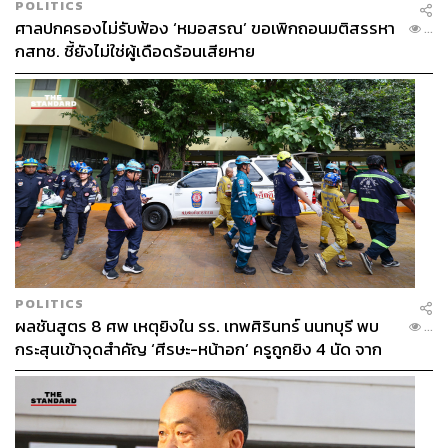
POLITICS
ศาลปกครองไม่รับฟ้อง ‘หมอสรณ’ ขอเพิกถอนมติสรรหา
...
กสทช. ชี้ยังไม่ใช่ผู้เดือดร้อนเสียหาย
POLITICS
ผลชันสูตร 8 ศพ เหตุยิงใน รร. เทพศิรินทร์ นนทบุรี พบ
...
กระสุนเข้าจุดสำคัญ ‘ศีรษะ-หน้าอก’ ครูถูกยิง 4 นัด จาก
ระยะไกล