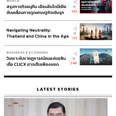
WORLD
สรุปภารกิจอนุทิน เยือนอินโดนีเซีย
542
ขับเคลื่อนการทูตเศรษฐกิจเชิงรุก
ประกาศหุ้นส่วนยุทธศาสตร์ไทย –
อินโดนีเซีย
Navigating Neutrality:
Thailand and China in the Age
172
of a New Global Order
BUSINESS
/
ECONOMIC
วิเคราะห์ปรากฏการณ์คนแห่ขอสิน
2.6K
เชื่อ CLICX อาจเป็นเพียงยอด
ภูเขาน้ำแข็ง ของปัญหาหนี้ครัว
เรือนไทยที่ถูกซุกไว้
LATEST STORIES