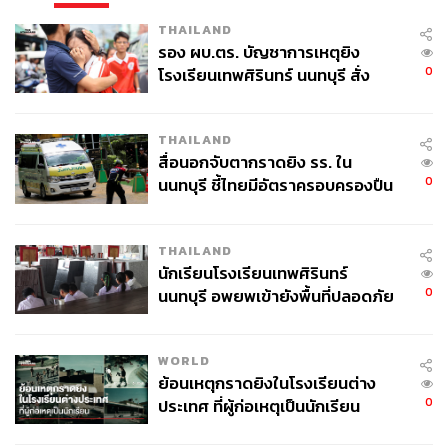
THAILAND
รอง ผบ.ตร. บัญชาการเหตุยิง
0
โรงเรียนเทพศิรินทร์ นนทบุรี สั่ง
ค้นหา 2 รอบยืนยันไร้คนติดค้าง พบ
ศพปู่-ย่าที่บ้านพักผู้ก่อเหตุ
THAILAND
สื่อนอกจับตากราดยิง รร. ใน
0
นนทบุรี ชี้ไทยมีอัตราครอบครองปืน
สูงในระดับต้นของภูมิภาค
THAILAND
นักเรียนโรงเรียนเทพศิรินทร์
0
นนทบุรี อพยพเข้ายังพื้นที่ปลอดภัย
ชั่วคราว หลังเหตุใช้อาวุธปืนภายใน
โรงเรียนคลี่คลาย
WORLD
ย้อนเหตุกราดยิงในโรงเรียนต่าง
0
ประเทศ ที่ผู้ก่อเหตุเป็นนักเรียน