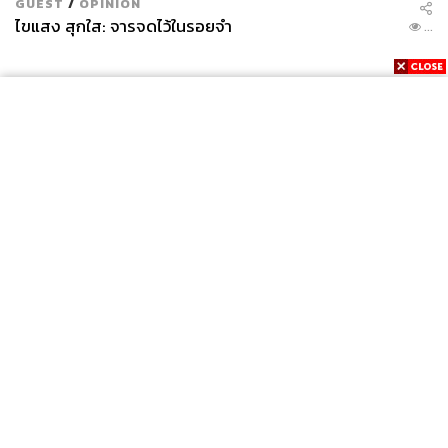
GUEST
/
OPINION
ไขแสง สุกใส: จารจดไว้ในรอยจำ
...
News
Wealth
Pop
Podcast
Video
Now
Opinion
Careers
Events
Privacy
About
Contact
Policy
FOR
ADVERTISING
MEMBERSHIP