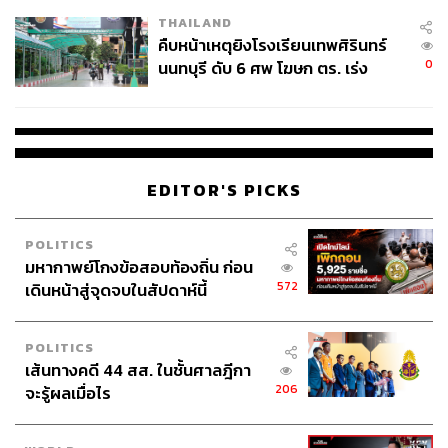
THAILAND
คืบหน้าเหตุยิงโรงเรียนเทพศิรินทร์
0
นนทบุรี ดับ 6 ศพ โฆษก ตร. เร่ง
สอบปมขโมยปืนปู่ก่อเหตุ
EDITOR'S PICKS
POLITICS
มหากาพย์โกงข้อสอบท้องถิ่น ก่อน
572
เดินหน้าสู่จุดจบในสัปดาห์นี้
POLITICS
เส้นทางคดี 44 สส. ในชั้นศาลฎีกา
206
จะรู้ผลเมื่อไร