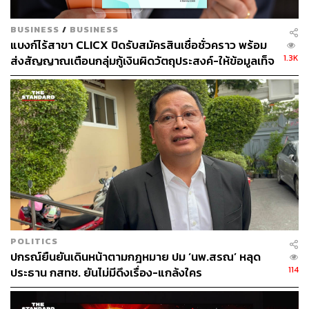
BUSINESS
/
BUSINESS
แบงก์ไร้สาขา CLICX ปิดรับสมัครสินเชื่อชั่วคราว พร้อม
1.3K
ส่งสัญญาณเตือนกลุ่มกู้เงินผิดวัตถุประสงค์-ให้ข้อมูลเท็จ
เตรียมดำเนินคดีเด็ดขาด
POLITICS
ปกรณ์ยืนยันเดินหน้าตามกฎหมาย ปม ‘นพ.สรณ’ หลุด
114
ประธาน กสทช. ยันไม่มีดึงเรื่อง-แกล้งใคร