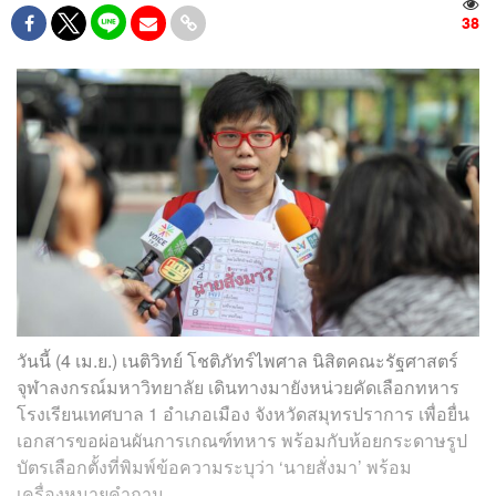
38
วันนี้ (4 เม.ย.) เนติวิทย์ โชติภัทร์ไพศาล นิสิตคณะรัฐศาสตร์
จุฬาลงกรณ์มหาวิทยาลัย เดินทางมายังหน่วยคัดเลือกทหาร
โรงเรียนเทศบาล 1 อำเภอเมือง จังหวัดสมุทรปราการ เพื่อยื่น
เอกสารขอผ่อนผันการเกณฑ์ทหาร พร้อมกับห้อยกระดาษรูป
บัตรเลือกตั้งที่พิมพ์ข้อความระบุว่า ‘นายสั่งมา’ พร้อม
เครื่องหมายคำถาม