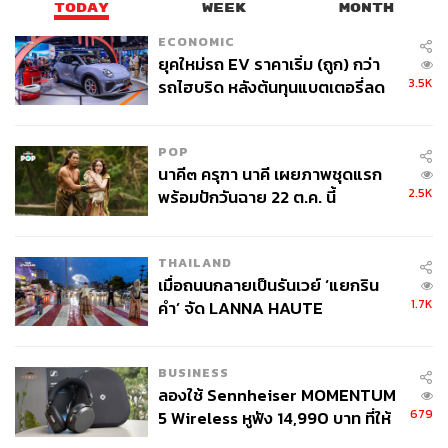
TODAY
WEEK
MONTH
ภาพ:
สติงเกอร์
พิสูจน์อักษร:
พรนภัส ชำนาญค้า
ECONOMIC
ยุคใหม่รถ EV ราคาเริ่ม (ถูก) กว่า
3.5K
รถไฮบริด หลังต้นทุนแบตเตอรี่ลด
TAGS:
สำนักงานคณะกรรมการการเลือกตั้ง (กกต.)
เนติวิทย์ โชติภัทร์ไพศาล
การเกณฑ์ทหาร
ลง - จีนแห่บุกตลาดเกิดใหม่
POP
นาคี๓ ครุฑา นาคี เผยภาพชุดแรก
2.5K
พร้อมปักวันฉาย 22 ต.ค. นี้
THAILAND
เมื่อถนนกลายเป็นรันเวย์ ‘แยกริน
38
1.7K
คำ’ จัด LANNA HAUTE
COUTURE กลางสายฝน
ABOUT THE AUTHOR
BUSINESS
THE STANDARD TEAM
ลองใช้ Sennheiser MOMENTUM
679
กองบรรณาธิการ THE STANDARD
5 Wireless หูฟัง 14,990 บาท ที่ให้
ผู้ใช้ถอดเปลี่ยนแบตเองได้ ก่อนกฎ