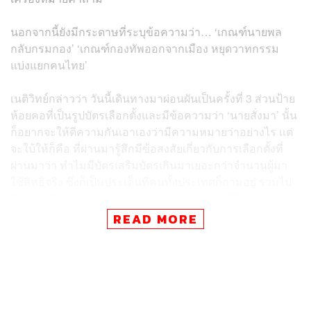
นอกจากนี้ยังมีกระดาษที่ระบุข้อความว่า… ‘เกณฑ์นายพล
กลับกรมกอง’ ‘เกณฑ์กองทัพออกจากเมือง หยุดวาทกรรม
แบ่งแยกคนไทย’
เนติวิทย์กล่าวว่า วันนี้เดินทางมาผ่อนผันเป็นครั้งที่ 3 ส่วนป้าย
ห้อยคอที่เป็นรูปบัตรเลือกตั้งและมีข้อความว่า ‘นายสั่งมา’ นั้น
ก็อยากจะให้ตีความกันเอาเองว่ามีความหมายว่าอย่างไร แต่
จะใบ้ให้ก็คือ ที่ผ่านมารู้สึกมีข้อสงสัยเกี่ยวกับการเลือกตั้งที่
ผ่านมาว่า ทำไมมีบัตรเสริมบัตรเกินมาเยอะกว่าจำนวนผู้มา
ใช้สิทธิจริง ซึ่งก็เป็นประเด็นที่คนทั้งประเทศก็ถามอยู่ รวมไป
ถึงการปฏิบัติงานของ กกต. ด้วย และก่อนหน้านี้ในการเลือก
ตั้งล่วงหน้า ก็มีประเด็นทหารเกณฑ์ในค่ายทหารถูกบังคับให้
READ MORE
เลือกพรรคใดพรรคหนึ่ง ซึ่งก็เป็นประเด็นที่ตนสงสัย ดังนั้นจึง
ห้อยป้ายนี้มา
และนอกจากนี้ยังมีกรณีบัตรเขย่ง จึงรู้สึกถึงความไม่โปร่งใส
เป็นธรรมในการเลือกตั้งที่ผ่านมา คิดว่าเรื่องนี้ประชาชนจะ