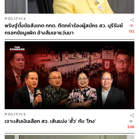
POLITICS
พริษฐ์ตั้งข้อสังเกต กกต. ตีตกคำร้องผู้สมัคร สว. บุรีรัมย์
132
กรอกข้อมูลผิด อ้างลืมเอาแว่นมา
POLITICS
เจาะเส้นเงินเลือก สว. เส้นแบ่ง ‘ฮั้ว’ กับ ‘โกง’
538