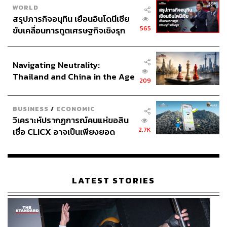
WORLD
สรุปภารกิจอนุทิน เยือนอินโดนีเซีย
565
ขับเคลื่อนการทูตเศรษฐกิจเชิงรุก
ประกาศหุ้นส่วนยุทธศาสตร์ไทย –
อินโดนีเซีย
Navigating Neutrality:
Thailand and China in the Age
209
of a New Global Order
BUSINESS
/
ECONOMIC
วิเคราะห์ปรากฏการณ์คนแห่ขอสิน
2.7K
เชื่อ CLICX อาจเป็นเพียงยอด
ภูเขาน้ำแข็ง ของปัญหาหนี้ครัว
เรือนไทยที่ถูกซุกไว้
LATEST STORIES