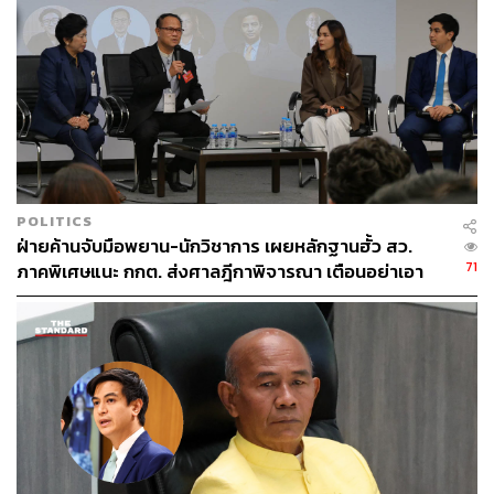
POLITICS
ฝ่ายค้านจับมือพยาน-นักวิชาการ เผยหลักฐานฮั้ว สว.
71
ภาคพิเศษแนะ กกต. ส่งศาลฎีกาพิจารณา เตือนอย่าเอา
ตัวเป็นตู้รับกระสุนแทน