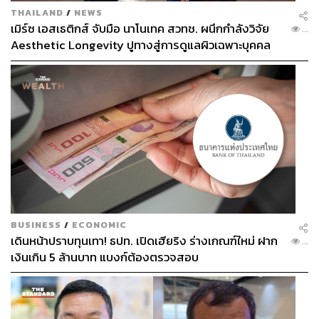
THAILAND
/
NEWS
เมิร์ซ เอสเธติกส์ จับมือ นาโนเทค สวทช. ผนึกกำลังวิจัย
...
Aesthetic Longevity ปูทางสู่การดูแลผิวเฉพาะบุคคล
[PR NEWS]
BUSINESS
/
ECONOMIC
เดินหน้าปราบทุนเทา! ธปท. เปิดเฮียริง ร่างเกณฑ์ใหม่ ฝาก
...
เงินเกิน 5 ล้านบาท แบงก์ต้องตรวจสอบ