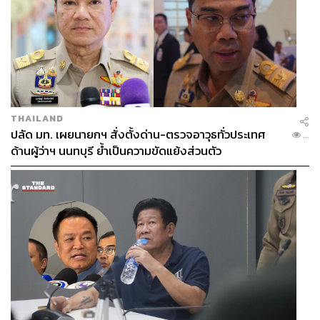
THAILAND
ปลัด มท. เผยนายกฯ สั่งตั้งด่าน-ตรวจอาวุธทั่วประเทศ
...
ด้านผู้ว่าฯ นนทบุรี ย้ำเป็นความขัดแย้งส่วนตัว