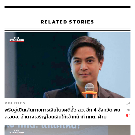
เกณฑ์นายพลทั้งหลายที่มีตำแหน่งต่างๆ รวมไปถึงนายพลที่
กำลังจะถูกแต่งตั้งให้เป็น ส.ว. ให้กลับกรมกองไปก่อน
RELATED STORIES
“ทำไมพวกเขาไม่อยู่ในที่ที่ควรจะอยู่ ทำไมไม่เป็นทหารอาชีพ
เหมือนประเทศอื่นๆ ที่เขาเป็น ดังนั้นจึงอยากเรียกร้องว่าอย่า
มาเกณฑ์คนอื่น แต่ควรเกณฑ์ตัวเองให้อยู่ในระเบียบวินัย
ก่อน”
สิ่งที่อยากฝากคือ ในปัจจุบันนี้คนไทยส่วนใหญ่ไม่อยากเกณฑ์
ทหาร ซึ่งตนก็เคยทำโพลในเรื่องนี้ พบว่ากว่า 90% ไม่อยาก
เกณฑ์ทหารแล้ว เพราะบางคนเขามีอาชีพที่ต้องทำ มี
ครอบครัวและธุรกิจที่ต้องรับผิดชอบ ซึ่งสิ่งเหล่านี้ก็เป็นการ
รับใช้ชาติแล้ว ดังนั้นควรยกเลิกการเกณฑ์ทหาร
POLITICS
พริษฐ์เปิดเส้นทางการเงินโยงคดีฮั้ว สว. อีก 4 จังหวัด พบ
84
ส.อบจ. อำนาจเจริญโอนเงินให้เจ้าหน้าที่ กกต. ฝ่าย
สืบสวน