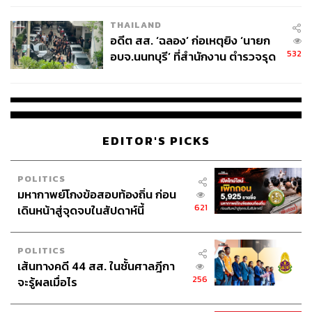
EU บังคับปีหน้า
THAILAND
อดีต สส. ‘ฉลอง’ ก่อเหตุยิง ‘นายก
532
อบจ.นนทบุรี’ ที่สำนักงาน ตำรวจรุด
ลงพื้นที่
EDITOR'S PICKS
POLITICS
มหากาพย์โกงข้อสอบท้องถิ่น ก่อน
621
เดินหน้าสู่จุดจบในสัปดาห์นี้
POLITICS
เส้นทางคดี 44 สส. ในชั้นศาลฎีกา
256
จะรู้ผลเมื่อไร