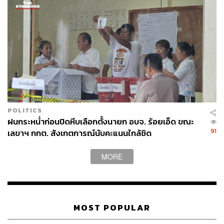
POLITICS
ฝนกระหน่ำก่อนปิดหีบเลือกตั้งนายก อบจ. ร้อยเอ็ด ขณะ
91
เลขาฯ กกต. สังเกตการณ์นับคะแนนใกล้ชิด
MORE
MOST POPULAR