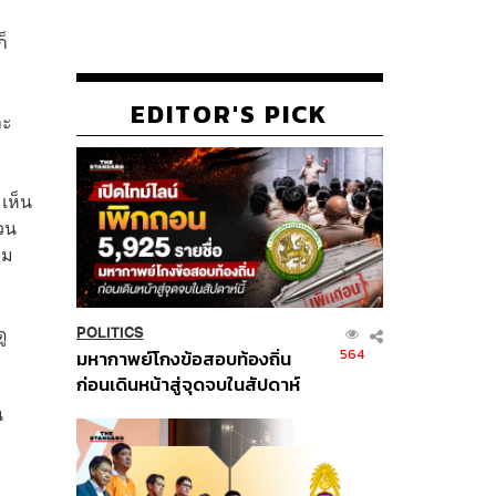
็
EDITOR'S PICK
ละ
เห็น
วน
คม
ู
POLITICS
564
มหากาพย์โกงข้อสอบท้องถิ่น
ก่อนเดินหน้าสู่จุดจบในสัปดาห์
นี้
น