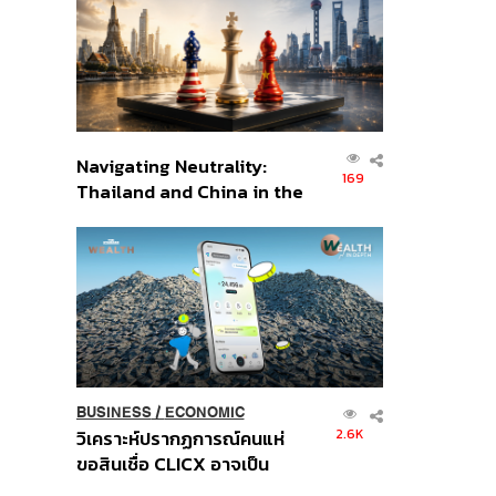
อินโดนีเซีย
Navigating Neutrality:
169
Thailand and China in the
Age of a New Global
Order
BUSINESS
/
ECONOMIC
2.6K
วิเคราะห์ปรากฏการณ์คนแห่
ขอสินเชื่อ CLICX อาจเป็น
เพียงยอดภูเขาน้ำแข็ง ของ