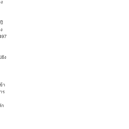
าง
ปี
ยง
497
ยัง
ข้า
หาร
ัก