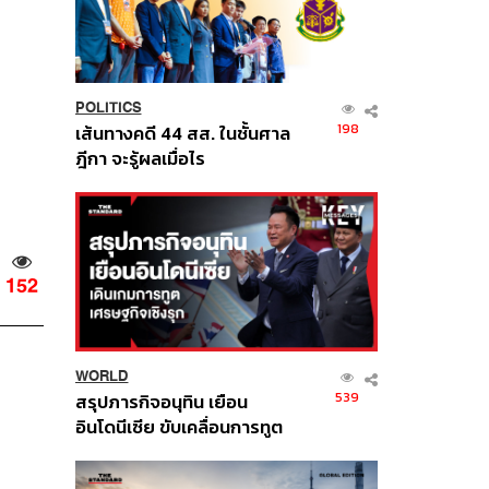
POLITICS
198
เส้นทางคดี 44 สส. ในชั้นศาล
ฎีกา จะรู้ผลเมื่อไร
152
WORLD
539
สรุปภารกิจอนุทิน เยือน
อินโดนีเซีย ขับเคลื่อนการทูต
เศรษฐกิจเชิงรุก ประกาศหุ้น
ส่วนยุทธศาสตร์ไทย –