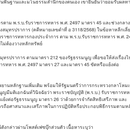
ิขั้นพื้นฐานและมโนธรรมสำนึกของตนเอง เขายืนยันว่ายอมรับผลท
ทหารตาม พ.ร.บ.รับราชการทหาร พ.ศ. 2497 มาตรา 45 และช่วงกลาง
วงสมุทรปราการ (คดีหมายเลขดำที่ อ 3118/2568) ในข้อหาหลีกเลี่
รับราชการทหารกองประจำการ ตาม พ.ร.บ.รับราชการทหาร พ.ศ. 2
ม่ต้องวางหลักทรัพย์
มุทรปราการ ตามมาตรา 212 ของรัฐธรรมนูญ เพื่อขอให้ส่งเรื่องไป
าชการทหาร พ.ศ. 2497 มาตรา 27 และมาตรา 45 ขัดหรือแย้งต่อ
พยานหลักฐานเพิ่มเติม พร้อมให้รัฐมนตรีว่าการกระทรวงกลาโหมเ
นูญมีมติเอกฉันท์วินิจฉัยว่า พระราชบัญญัติ (พ.ร.บ.) รับราชการท
อแย้งต่อรัฐธรรมนูญ มาตรา 26 ว่าด้วยการจำกัดสิทธิเสรีภาพ และ
นการถือศาสนาและเสรีภาพในการปฏิบัติหรือประกอบพิธีกรรมตามหล
ดังกล่าวผ่านโพสต์เฟซบุ๊กส่วนตัว เนื้อหาระบุว่า