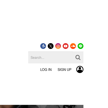
LOG IN
SIGN UP