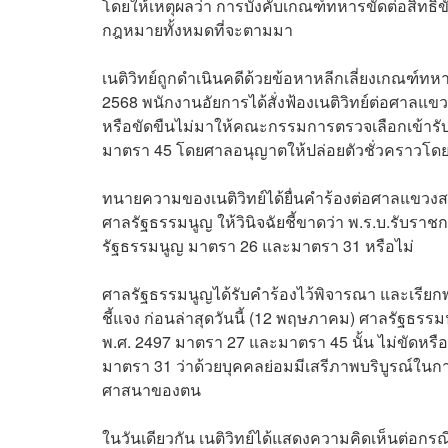
โดยให้เหตุผลว่า การบังคับเกณฑ์ทหารขัดต่อสิทธ
กฎหมายทั้งหมดที่จะตามมา
เนติวิทย์ถูกดำเนินคดีด้วยข้อหาหลีกเลี่ยงเกณฑ์
2568 พนักงานอัยการได้สั่งฟ้องเนติวิทย์ต่อศาลแข
หรือขัดขืนไม่มาให้คณะกรรมการตรวจเลือกเข้า
มาตรา 45 โดยศาลอนุญาตให้ปล่อยตัวชั่วคราวโดยไ
ทนายความของเนติวิทย์ได้ยื่นคำร้องต่อศาลแขวงส
ศาลรัฐธรรมนูญ ให้วินิจฉัยชี้ขาดว่า พ.ร.บ.รับร
รัฐธรรมนูญ มาตรา 26 และมาตรา 31 หรือไม่
ศาลรัฐธรรมนูญได้รับคำร้องไว้พิจารณา และเรียก
ชี้แจง ก่อนล่าสุดวันนี้ (12 พฤษภาคม) ศาลรัฐธรรม
พ.ศ. 2497 มาตรา 27 และมาตรา 45 นั้น ไม่ขัดหรื
มาตรา 31 ว่าด้วยบุคคลย่อมมีเสรีภาพบริบูรณ์ใ
ศาสนาของตน
ในวันเดียวกัน เนติวิทย์ได้แสดงความคิดเห็นต่อกรณี