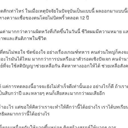
ักเท่าไหร่ ในเมื่อเหตุปัจจัยในปัจจุบันเป็นแบบนี้ ผลออกมาแบบนี้ก
นทางความเชื่อของตนโดยไม่บิดพริ้วตลอด 12 ปี
ณค่ามากกว่าความผิดหวังที่เกิดขึ้นในวันนี้ ชีวิตผมมีความหมาย แ
ภาพและสันติภาพในชีวิต
่ตนไม่พอใจ ขัดข้องใจ อย่างเรื่องเกณฑ์ทหาร คนส่วนใหญ่ก็คงจะ
้ไขอะไรมันได้ไหม มากกว่าการบ่นหรือเอาตัวรอดเชิงปัจเจก คนจำน
ษย์ที่จะใช้สติปัญญาช่วยเหลือกัน คิดหาทางออกให้ได้ ช่วยเหลือสัง
แค่การทดลองนี้อาจจะยังไม่สำเร็จดีเท่านั้นเอง อย่างไรก็ดี ถ้าเราด
เป็นสิบกว่าปี และหลายๆ คนก็เสียสละมากกว่าผมเสียอีก
เศร้าอะไร แต่ขอให้คิดว่าเราจะทำให้ดีกว่านี้ได้อย่างไร เราได้บทเรีย
ทธิผลมากกว่านี้ได้อย่างไร
้ ก็ยอมเหนื่อยกันให้มากขึ้นหน่อย คิดสร้างสรรค์ให้มากๆ การ