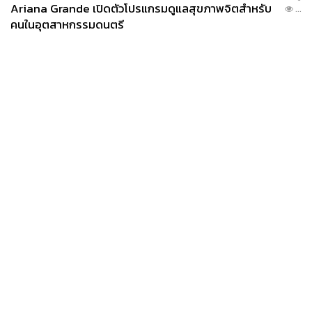
Ariana Grande เปิดตัวโปรแกรมดูแลสุขภาพจิตสำหรับ
...
คนในอุตสาหกรรมดนตรี
News
Wealth
Pop
Podcast
Video
Now
Opinion
Careers
Events
Privacy
About
Contact
Policy
FOR
ADVERTISING
MEMBERSHIP