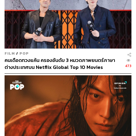
FILM
/
POP
313
คนเดือดทวงแค้น ครองอันดับ 3 หมวดภาพยนตร์ภาษา
473
ต่างประเทศบน Netflix Global Top 10 Movies
ABOUT THE AUTHOR
คริสตอฟเฟอร์ สเวนซัน
บรรณาธิการแฟชั่นและคัลเจอร์ต่างประเทศ
ประจำสำนักข่าว THE STANDARD