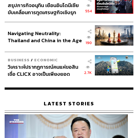
สรุปภารกิจอนุทิน เยือนอินโดนีเซีย
554
ขับเคลื่อนการทูตเศรษฐกิจเชิงรุก
ประกาศหุ้นส่วนยุทธศาสตร์ไทย –
อินโดนีเซีย
Navigating Neutrality:
Thailand and China in the Age
190
of a New Global Order
BUSINESS
/
ECONOMIC
วิเคราะห์ปรากฏการณ์คนแห่ขอสิน
2.7K
เชื่อ CLICX อาจเป็นเพียงยอด
ภูเขาน้ำแข็ง ของปัญหาหนี้ครัว
เรือนไทยที่ถูกซุกไว้
LATEST STORIES