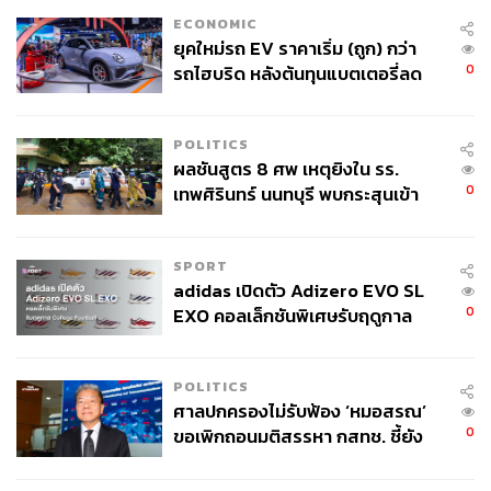
ECONOMIC
ยุคใหม่รถ EV ราคาเริ่ม (ถูก) กว่า
0
รถไฮบริด หลังต้นทุนแบตเตอรี่ลด
ลง - จีนแห่บุกตลาดเกิดใหม่
POLITICS
ผลชันสูตร 8 ศพ เหตุยิงใน รร.
0
เทพศิรินทร์ นนทบุรี พบกระสุนเข้า
จุดสำคัญ ‘ศีรษะ-หน้าอก’ ครูถูกยิง
4 นัด จากระยะไกล
SPORT
adidas เปิดตัว Adizero EVO SL
0
EXO คอลเล็กชันพิเศษรับฤดูกาล
College Football
POLITICS
ศาลปกครองไม่รับฟ้อง ‘หมอสรณ’
0
ขอเพิกถอนมติสรรหา กสทช. ชี้ยัง
ไม่ใช่ผู้เดือดร้อนเสียหาย