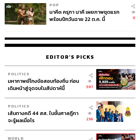
POP
นาคี๓ ครุฑา นาคี เผยภาพชุดแรก
0
พร้อมปักวันฉาย 22 ต.ค. นี้
EDITOR'S PICKS
POLITICS
มหากาพย์โกงข้อสอบท้องถิ่น ก่อน
597
เดินหน้าสู่จุดจบในสัปดาห์นี้
POLITICS
เส้นทางคดี 44 สส. ในชั้นศาลฎีกา
236
จะรู้ผลเมื่อไร
WORLD