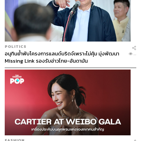
POLITICS
อนุทินย้ำพับโครงการแลนด์บริดจ์เพราะไม่คุ้ม มุ่งพัฒนา
...
Missing Link รองรับอ่าวไทย-อันดามัน
FASHION