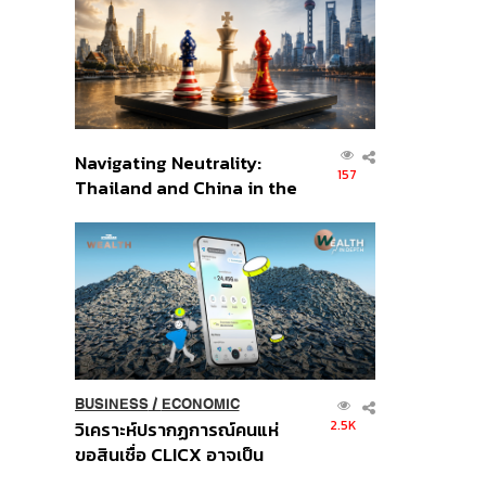
อินโดนีเซีย
Navigating Neutrality:
157
Thailand and China in the
Age of a New Global
Order
BUSINESS
/
ECONOMIC
2.5K
วิเคราะห์ปรากฏการณ์คนแห่
ขอสินเชื่อ CLICX อาจเป็น
เพียงยอดภูเขาน้ำแข็ง ของ