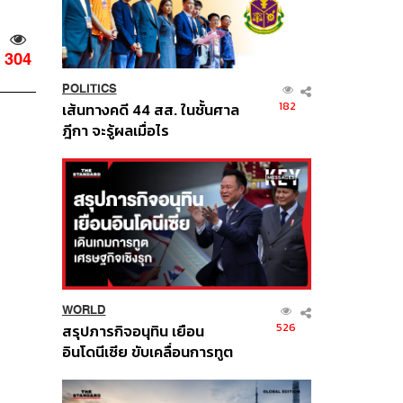
304
POLITICS
182
เส้นทางคดี 44 สส. ในชั้นศาล
ฎีกา จะรู้ผลเมื่อไร
WORLD
526
สรุปภารกิจอนุทิน เยือน
อินโดนีเซีย ขับเคลื่อนการทูต
เศรษฐกิจเชิงรุก ประกาศหุ้น
ส่วนยุทธศาสตร์ไทย –