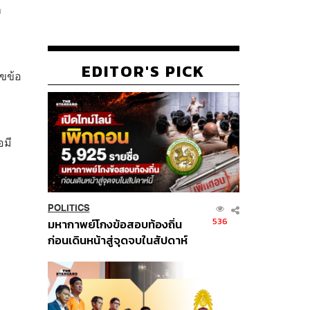
า
ง
EDITOR'S PICK
ไขข้อ
อมี
POLITICS
536
มหากาพย์โกงข้อสอบท้องถิ่น
ก่อนเดินหน้าสู่จุดจบในสัปดาห์
นี้