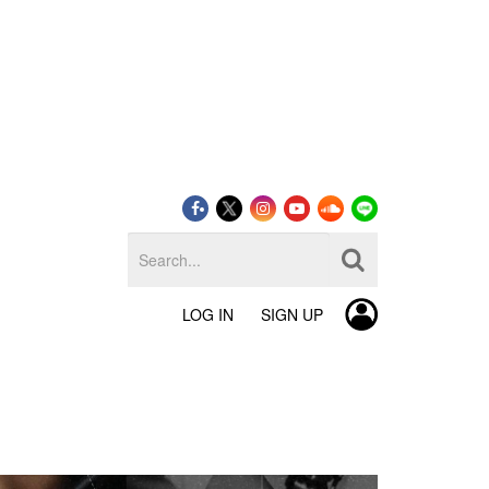
LOG IN
SIGN UP