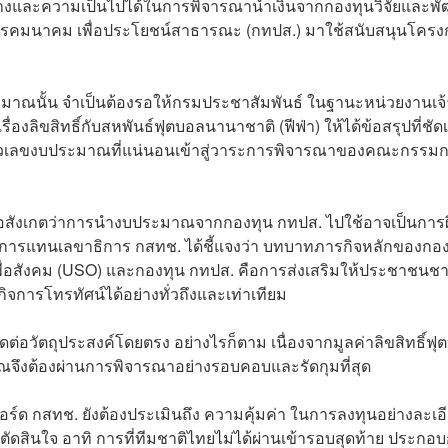
ทางและความเป็นไปได้ในการพิจารณานำเงินจากกองทุนวิจัยและพ
โทรคมนาคม เพื่อประโยชน์สาธารณะ (กทปส.) มาใช้สนับสนุนโครง
ะมาณนั้น จำเป็นต้องรอให้กรมประชาสัมพันธ์ ในฐานะหน่วยงานเจ้
ลิขสิทธิ์กับสหพันธ์ฟุตบอลนานาชาติ (ฟีฟ่า) ให้ได้ข้อสรุปที่ชัด
ตัวเลขงบประมาณที่แน่นอนเข้าสู่วาระการพิจารณาของคณะกรรม
งข้อสังเกตว่าการนำงบประมาณจากกองทุน กทปส. ไปใช้อาจเป็นการ
กษาการแทนเลขาธิการ กสทช. ได้ชี้แจงว่า บทบาทภารกิจหลักของกอ
ื่อสังคม (USO) และกองทุน กทปส. คือการส่งเสริมให้ประชาชนช
จการโทรทัศน์ได้อย่างทั่วถึงและเท่าเทียม
ัดต่อวัตถุประสงค์โดยตรง อย่างไรก็ตาม เนื่องจากมูลค่าลิขสิทธิ์ฟ
มาณจึงต้องผ่านการพิจารณาอย่างรอบคอบและรัดกุมที่สุด
ด กสทช. ยังต้องประเมินถึง ความคุ้มค่า ในการลงทุนอย่างละเอ
สินใจ อาทิ การที่ทีมชาติไทยไม่ได้ผ่านเข้ารอบสุดท้าย ประกอบ