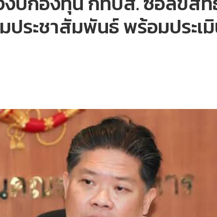
บกองทุน กทปส. ซื้อลิขสิทธิ
ระชาสัมพันธ์ พร้อมประเมิน