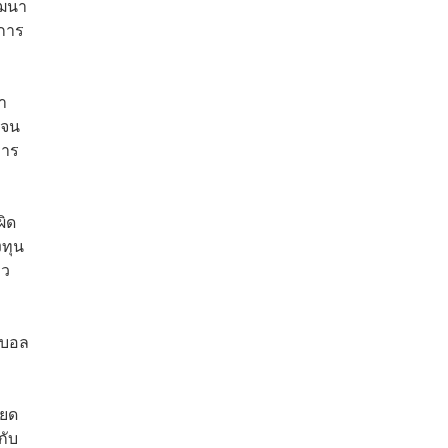
ัฒนา
การ
า
เจน
การ
ผิด
งทุน
าว
ุตบอล
ียด
กับ