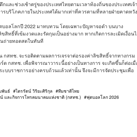
งดึกและช่วงเช้าตรู่ของประเทศไทยตามเวลาท้องถิ่นของประเทศเจ้
ารบริโภคภายในประเทศได้มากเท่าที่ควรตามที่หลายฝ่ายคาดหวั
ดฟุตบอลโลกปี 2022 มาทบทวน โดยเฉพาะปัญหาจอดำ บนบาง
ขสิทธิ์ที่เข้มงวดและรัดกุมเป็นอย่างมาก หากเกิดการละเมิดเงื่อน
ญาณถ่ายทอดสดในทันที
งาน กสทช. จะรอติดตามผลการเจรจาต่อรองค่าลิขสิทธิ์จากทางกรม
ด กสทช. เพื่อพิจารณาวาระนี้อย่างเป็นทางการ จะเกิดขึ้นก็ต่อเมื่
ะบบราชการอย่างครบถ้วนแล้วเท่านั้น จึงจะมีการจัดประชุมเพื่อ
พันธ์
ไตรรัตน์ วิริยะศิริกุล
ทีมชาติไทย
น์ และกิจการโทรคมนาคมแห่งชาติ (กสทช.)
ฟุตบอลโลก 2026