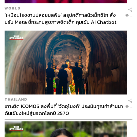
WORLD
‘เหมือนโรงงานปล่อยมลพิษ’ สรุปคดีศาลนิวเม็กซิโก สั่ง
...
ปรับ Meta ชี้กระทบสุขภาพจิตเด็ก คุมเข้ม AI Chatbot
THAILAND
เกาะติด ICOMOS ลงพื้นที่ ‘วัดอุโมงค์’ ประเมินคุณค่าล้านนา
...
ดันเชียงใหม่สู่มรดกโลกปี 2570