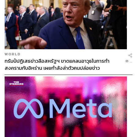
WORLD
ทรัมป์ปฏิเสธข่าวลือสหรัฐฯ ขาดแคลนอาวุธในการทำ
...
สงครามกับอิหร่าน เผยกำลังล่าตัวคนปล่อยข่าว