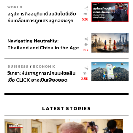
WORLD
สรุปภารกิจอนุทิน เยือนอินโดนีเซีย
526
ขับเคลื่อนการทูตเศรษฐกิจเชิงรุก
ประกาศหุ้นส่วนยุทธศาสตร์ไทย –
อินโดนีเซีย
Navigating Neutrality:
Thailand and China in the Age
157
of a New Global Order
BUSINESS
/
ECONOMIC
วิเคราะห์ปรากฏการณ์คนแห่ขอสิน
2.5K
เชื่อ CLICX อาจเป็นเพียงยอด
ภูเขาน้ำแข็ง ของปัญหาหนี้ครัว
เรือนไทยที่ถูกซุกไว้
LATEST STORIES