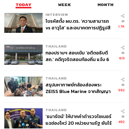
TODAY
WEEK
MONTH
INTERVIEW
ไขรหัสตั้ง ผบ.ตร. ‘ความสามารถ
1.7K
vs อาวุโส’ และอนาคตการปฏิรูปสี
กากี กับ พล.ต.อ. เอก อังสนานนท์
THAILAND
กองปราบฯ สอบเข้ม ‘อดีตอธิบดี
613
สถ.’ คดีทุจริตสอบท้องถิ่น แจ้ง 6
ข้อหาหนัก จ่อชง ป.ป.ช. 12 ส.ค. นี้
THAILAND
สรุปมหากาพย์กล้องส่องพระ
592
ZEISS Blue Marine จากสัญญา
ผลิต 8.3 ล้าน สู่ข้อพิพาท ‘มา
เวลล์ฯ’ ฟ้อง ‘โทน บางแค’ ผิดนัด
THAILAND
จ่ายหนี้-แอบระบุแบรนด์
‘ธนารัตน์’ ให้ปากคำตำรวจไซเบอร์
492
แฉช่องโหว่ 20 หน่วยงานรัฐ ยันไร้