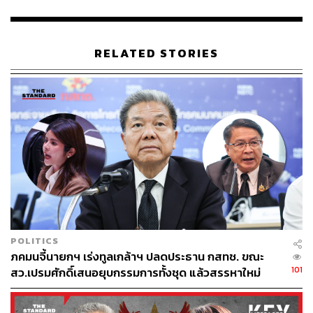
ค่ายมือถือ
น้ำท่วมภาคใต้
คณะกรรมการกิจการกระจายเสียง กิจการโทรทัศน์ และ
กิจการโทรคมนาคมแห่งชาติ (กสทช.)
ระบบสื่อสาร
เกาะติดวิกฤตน้ำท่วมใหญ่ภาคใต้
RELATED STORIES
148
ABOUT THE AUTHOR
POLITICS
THE STANDARD TEAM
ภคมนจี้นายกฯ เร่งทูลเกล้าฯ ปลดประธาน กสทช. ขณะ
กองบรรณาธิการ THE STANDARD
101
สว.เปรมศักดิ์เสนอยุบกรรมการทั้งชุด แล้วสรรหาใหม่