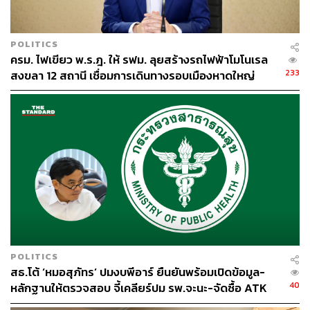
POLITICS
ครม. ไฟเขียว พ.ร.ฎ. ให้ รฟม. ลุยสร้างรถไฟฟ้าโมโนเรล
233
สงขลา 12 สถานี เชื่อมการเดินทางรอบเมืองหาดใหญ่
POLITICS
สธ.โต้ ‘หมอสุภัทร’ ปมงบพีอาร์ ยืนยันพร้อมเปิดข้อมูล-
40
หลักฐานให้ตรวจสอบ จี้เคลียร์ปม รพ.จะนะ-จัดซื้อ ATK