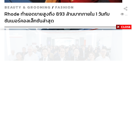
BEAUTY & GROOMING
/
FASHION
Rhode ทำยอดขายสูงถึง 893 ล้านบาทภายใน 1 วันกับ
...
ซัมเมอร์คอลเล็กชันล่าสุด
SCIENCE
/
TECH
/
THAILAND
KMITL ชู ‘Farming the Future 2026’ พลิกครัวโลก สู่
...
เกษตร-อาหารยั่งยืนด้วย One Health