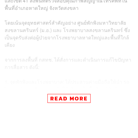
และเขต 41 ลงพื้นที่ตรวจสอบคุณภาพสัญญาณโทรศัพท์ใน
พื้นที่อำเภอหาดใหญ่ จังหวัดสงขลา
โดยเน้นจุดยุทธศาสตร์สำคัญอย่าง ศูนย์พักพิงมหาวิทยาลัย
สงขลานครินทร์ (ม.อ.) และ โรงพยาบาลสงขลานครินทร์ ซึ่ง
เป็นจุดรับส่งต่อผู้ป่วยจากโรงพยาบาลหาดใหญ่และพื้นที่ใกล้
เคียง
จากการลงพื้นที่ กสทช. ได้สั่งการและดำเนินการแก้ไขปัญหา
การสื่อสาร ดังนี้:
1. จุดพักพิงและโรงพยาบาล: ได้ประสานค่ายมือถือให้นำ รถ
โมบายล์ขยายสัญญาณ เข้าให้บริการในพื้นที่ศูนย์พักพิง ม.อ.
เรียบร้อยแล้ว ส่วนโรงพยาบาลสงขลานครินทร์ อยู่ระหว่าง
READ MORE
รวบรวมความต้องการเพื่อเร่งสนับสนุนทันที
2. พื้นที่น้ำท่วมสูง (รถเข้าไม่ถึง): สั่งการให้ค่ายมือถือใช้วิธี
ทางเทคนิค โดยการ เพิ่มความแรงสัญญาณและปรับองศา
เสาสัญญาณข้างเคียง เพื่อให้ครอบคลุมพื้นที่ประสบภัย ช่วย