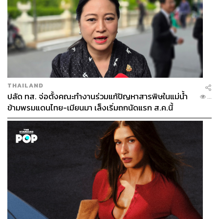
THAILAND
ปลัด ทส. จ่อตั้งคณะทำงานร่วมแก้ปัญหาสารพิษในแม่น้ำ
...
ข้ามพรมแดนไทย-เมียนมา เล็งเริ่มถกนัดแรก ส.ค.นี้