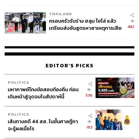
นัยทางการเมือง
THAILAND
ครอบครัวรับร่าง ฮลุน โซโล่ แล้ว
482
เตรียมส่งชันสูตรหาสาเหตุการเสีย
ชีวิต
EDITOR'S PICKS
POLITICS
มหากาพย์โกงข้อสอบท้องถิ่น ก่อน
536
เดินหน้าสู่จุดจบในสัปดาห์นี้
POLITICS
เส้นทางคดี 44 สส. ในชั้นศาลฎีกา
182
จะรู้ผลเมื่อไร