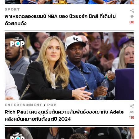
เทรล สปรีเวล กับ อัลเลน ฮิวสตัน คอยนำทัพ
SPORT
พาเหรดฉลองแชมป์ NBA ของ นิวยอร์ก นิกส์ ที่เต็มไป
ความน่าสนใจอย่างหนึ่งในตอนนั้น คือ ดันแคน เพิ่งเข้า NBA
88
ด้วยคนดัง
ได้แค่ 2 ปี แต่กลับโชว์ฟอร์มระดับปีศาจ ทำสกอร์มากสุดให้ส
เปอร์ส ทั้ง 4 เกม ที่พวกเขาชนะ 4-1 ในซีรีส์ ที่ 33 คะแนน, 25
คะแนน, 28 คะแนน และ 31 คะแนน
ตรงกันข้ามกับ สปรีเวลล์ ที่เมื่อทำคะแนนมากสุดให้นิกส์ แม้
จะทำได้ 19 คะแนน, 26 คะแนน (2 เกม) และ 35 คะแนน
กลายเป็นนิกส์แพ้ในทุกเกมที่เขาทำคะแนนมากที่สุดให้ทีมใน
ซีรีส์นั้น
ภาพในตอนนั้น จึงอาจจะทับซ้อนกับปัจจุบัน ที่ วิคเตอร์ เวม
บันยามา เป็นหัวใจของทีมเหมือนตอนที่ ทิม ดันแคน เป็นกับ
ENTERTAINMENT
/
POP
ทีมในยุคปี 1999
Rich Paul เผยจุดเริ่มต้นความสัมพันธ์ของเขากับ Adele
119
หลังหมั้นหมายกันตั้งแต่ปี 2024
จากสถิติที่ผ่านมา 23 จาก 26 แชมป์ล่าสุด มีเกมรับติด Top 10
ในช่วงฤดูกาลปกติ และนี่จะเป็นอีกครั้ง ที่แชมป์ NBA จะมีทีม
รับติดอันดับท็อป 10 แน่นอน เนื่องจาก นิกส์ คือทีมรับอันดับ 5