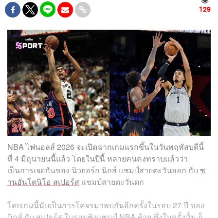
129
NBA ไฟนอลส์ 2026 จะเปิดฉากเกมแรกขึ้นในวันพฤหัสบดีนี้
ที่ 4 มิถุนายนนี้แล้ว โดยในปีนี้ หลายคนคงทราบแล้วว่า
เป็นการเจอกันของ นิวยอร์ก นิกส์ แชมป์สายตะวันออก กับ
ซ
านอันโตนิโอ สเปอร์ส
แชมป์สายตะวันตก
โดยเกมนี้นับเป็นการโคจรมาพบกันอีกครั้งในรอบ 27 ปี ของ
นิกส์ กับ สเปอร์ส ในรอบชิงแชมป์ NBA ด้วย ซึ่งในครั้งนั้น ก็