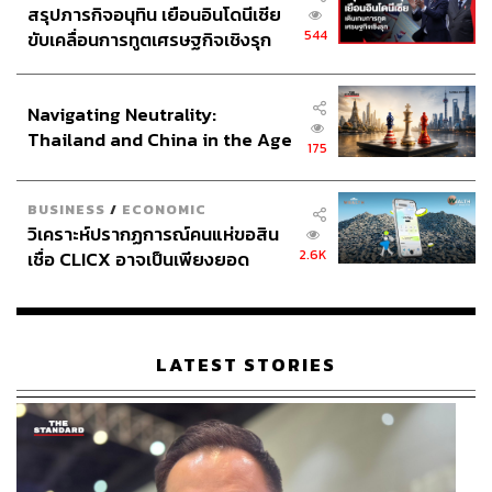
สรุปภารกิจอนุทิน เยือนอินโดนีเซีย
544
ขับเคลื่อนการทูตเศรษฐกิจเชิงรุก
ประกาศหุ้นส่วนยุทธศาสตร์ไทย –
อินโดนีเซีย
Navigating Neutrality:
Thailand and China in the Age
175
of a New Global Order
BUSINESS
/
ECONOMIC
วิเคราะห์ปรากฏการณ์คนแห่ขอสิน
2.6K
เชื่อ CLICX อาจเป็นเพียงยอด
ภูเขาน้ำแข็ง ของปัญหาหนี้ครัว
เรือนไทยที่ถูกซุกไว้
LATEST STORIES