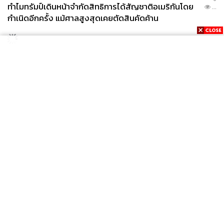
ทำไมทรัมป์เดินหน้าจำกัดสิทธิการได้สัญชาติอเมริกันโดย
...
กำเนิดอีกครั้ง แม้ศาลสูงสุดเคยตัดสินคัดค้าน
News
Wealth
Pop
Podcast
Video
Now
Opinion
Careers
Events
Privacy
About
Contact
Policy
FOR
ADVERTISING
MEMBERSHIP