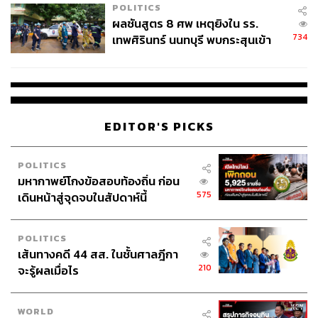
San Antonio Spurs
Gregg Popovich
POLITICS
New York Knicks
ผลชันสูตร 8 ศพ เหตุยิงใน รร.
734
เทพศิรินทร์ นนทบุรี พบกระสุนเข้า
จุดสำคัญ ‘ศีรษะ-หน้าอก’ ครูถูกยิง
4 นัด จากระยะไกล
EDITOR'S PICKS
129
POLITICS
มหากาพย์โกงข้อสอบท้องถิ่น ก่อน
575
เดินหน้าสู่จุดจบในสัปดาห์นี้
ABOUT THE AUTHOR
สมศักดิ์ จันทวิชชประภา
POLITICS
โปรดิวเซอร์ คอลัมนิสต์ และบรรณาธิการ ผู้
หลงใหลในความตื่นเต้นของกีฬาและความ
เส้นทางคดี 44 สส. ในชั้นศาลฎีกา
สงบของการอ่านหนังสือเงียบๆ
210
จะรู้ผลเมื่อไร
WORLD