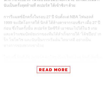
นับเป็นครั้งสุดท้ายที่ สเปอร์ส ได้เข้าชิงฯ ด้วย
การรีแมตช์อีกครั้งในรอบ 27 ปี นับตั้งแต่ NBA ไฟนอลส์
1999 จะเปิดโอกาสให้ นิกส์ ได้ล้างตาจากรอบชิงฯ เมื่อ 27 ปี
ก่อน ซึ่งในครั้งนั้น สเปอร์ส ปิดซีรีส์ เอาชนะไปได้ใน 5 เกม
และคว้าแชมป์สมัยแรกของทีมได้สำเร็จภายใต้ ‘โค้ชป๊อป’ เก
ร็ก โพโพวิช และนับเป็นการเริ่มต้น ไดนาสตี อย่างเป็น
ทางการของพวกเขาด้วย
ในหนนี้ นิกส์ กับ สเปอร์ส มาในรูปโฉมใหม่ โดย นิกส์ นับเป็น
ทีมที่น่าสนใจ และป้วนเปี้ยนในรอบเพลย์ออฟมาสักพักแล้ว
แต่มาไม่ถึงสักที
READ MORE
แต่การมาของ ไมค์ บราวน์ ที่เข้ามาทำหน้าที่แทนโค้ชทอม
ธิโบโด เป็นฤดูกาลแรก ก็สร้างความแตกต่างให้กับทีมได้
อย่างรวดเร็ว และพาทีมเข้าชิงด้วยฟอร์มสุดหรู
นิกส์ ทำสถิติในฤดูกาลปกติ ด้วยการชนะ 53 แพ้ 29 จบ