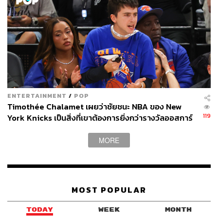
และ สเปอร์ส คือทีมรับอันดับ 8
นอกจากนี้ สถิติที่แชมป์ NBA จะไม่ซ้ำหน้า จะถูกยืดออกไป
เป็น 8 ปี แน่นอนแล้ว หลัง โอเคซี พลาดท่าต่อสเปอร์ส ในรอบ
ชิงแชมป์สายตะวันตก ทำให้ในปีนี้ ไม่ว่า สเปอร์ส
สำหรับเกร็ดที่น่าสนใจ คือการที่ เจเรมรี โซแฮน ฟอร์เวิร์ด
ชาวโปแลนด์ จะได้รับแหวนแชมป์แน่นอนไม่ว่าทีมใดจะชนะ
ENTERTAINMENT
/
POP
ในซีรีส์นี้ เนื่องจากเขาลงเล่นให้กับทั้งสเปอร์ส และย้ายมานิ
Timothée Chalamet เผยว่าชัยชนะ NBA ของ New
กส์ ในช่วงกลางฤดูกาล
119
York Knicks เป็นสิ่งที่เขาต้องการยิ่งกว่ารางวัลออสการ์
ขณะที่ในปีนี้ จะเป็นครั้งแรก นับตั้งแต่ปี 2009 ที่จะมีการวาด
MORE
โลโก้ถ้วยแชมป์ NBA อย่าง ลาร์รี โอ ไบรอัน โทรฟี่ ลงบนพื้น
สนามแข่ง และมีการใส่คำว่า “NBA Finals” กลับมาในสนาม
เป็นครั้งแรกนับตั้งแต่ปี 2014
MOST POPULAR
และที่พิเศษอีกอย่าง คือบนเสื้อแข่งของทั้งสองทีมจะมีตรา
“USA 250” เพื่อเฉลิมฉลองวาระครบรอบ 250 ปีของการก่อ
TODAY
WEEK
MONTH
ตั้งสหรัฐอเมริกาติดไว้ด้วย