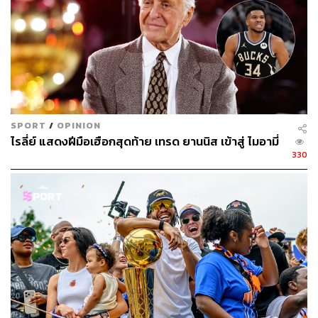
รอบชิงแชมป์สายตะวันตก เอาชนะ โอเคซี ธันเดอร์ 4-3 เกม
แบบสุดมันส์
สเปอร์ส ชุดนี้นำทีมโดย วิคเตอร์ เวมบันยามา ผู้ชนะรางวัลผู้
เล่นเกมรับยอดเยี่ยมแห่งปี (DPOY) แบบคะแนนเป็นเอกฉันท์
โดยมี ดีแอรอน ฟ็อกซ์ การ์ดประสบการณ์ระดับ All-Star คอย
ประคองทีม นอกจากนี้ยังมี ดีแลน ฮาร์เปอร์ และ สเตฟอน
SPORT
/
OPINION
คาสเซิล สองดาวรุ่งตัวเก่ง รวมไปถึง เคลดอน จอห์นสัน
ไรลี่ย์ แสดงฝีมือเฮือกสุดท้าย เทรด ยานนิส เข้าสู่ ไมอามี่
เจ้าของรางวัลตัวสำรองยอดเยี่ยมในทีมด้วย
330
สเปอร์ส ชุดนี้เป็นทีมที่มีอายุน้อยที่สุดเป็นอันดับสองใน
ประวัติศาสตร์ที่เข้าถึงรอบชิงชนะเลิศ NBA ด้วยอายุเฉลี่ย
เพียงแค่ 25.06 ปีเท่านั้น นับได้ว่าเป็นทีมห้าวเป้ง ที่กระหาย
แชมป์อย่างเห็นได้ชัด
การมาชิงกันของทั้งคู่ คือการรีแมตช์รอบชิงฯ เมื่อปี 1999
อย่างที่ได้เรียนไปแล้วในตอนต้น โดยในตอนนั้น สเปอร์ส นำ
ทัพโดย ทิม ดันแคน และเดวิด โรบินสัน ขณะที่ นิกส์ มี ลา