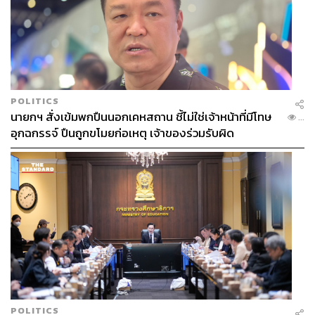
POLITICS
นายกฯ สั่งเข้มพกปืนนอกเคหสถาน ชี้ไม่ใช่เจ้าหน้าที่มีโทษ
...
อุกฉกรรจ์ ปืนถูกขโมยก่อเหตุ เจ้าของร่วมรับผิด
POLITICS