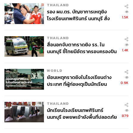
THAILAND
รอง ผบ.ตร. บัญชาการเหตุยิง
โดยเกมชิงชนะเลิศ ศึก NBA ไฟนอนส์ 2026 แฟนๆ ชาวไทย
1.5K
โรงเรียนเทพศิรินทร์ นนทบุรี สั่ง
จะรับชมได้ทาง NBA on Prime เริ่มเกมแรก เช้าวันพฤหัสบดี
ค้นหา 2 รอบยืนยันไร้คนติดค้าง พบ
ที่ 4 มิถุนายนนี้ เวลา 07.30 น. ตามเวลาประเทศไทย
ศพปู่-ย่าที่บ้านพักผู้ก่อเหตุ
THAILAND
ภาพ:
Ethan Miller, Todd Warshaw / Getty Images
สื่อนอกจับตากราดยิง รร. ใน
1.4K
นนทบุรี ชี้ไทยมีอัตราครอบครองปืน
อ้างอิง
สูงในระดับต้นของภูมิภาค
https://www.theringer.com/2026/04/15/nba/nba-titl
e-prediction-2026-championship-history
WORLD
ย้อนเหตุกราดยิงในโรงเรียนต่าง
https://www.northjersey.com/story/sports/nba/kni
0.9K
ประเทศ ที่ผู้ก่อเหตุเป็นนักเรียน
cks/2026/05/30/knicks-vs-spurs-2026-nba-finals-p
rediction/90292744007/
https://www.nba.com/news/starting-5-june-1-2026
THAILAND
https://www.espn.com/nba/stats/_/view/team/seas
นักเรียนโรงเรียนเทพศิรินทร์
on/2026/seasontype/2
879
นนทบุรี อพยพเข้ายังพื้นที่ปลอดภัย
ชั่วคราว หลังเหตุใช้อาวุธปืนภายใน
TAGS:
NBA
กีฬาบาสเกตบอล
Victor Wembanyama
โรงเรียนคลี่คลาย