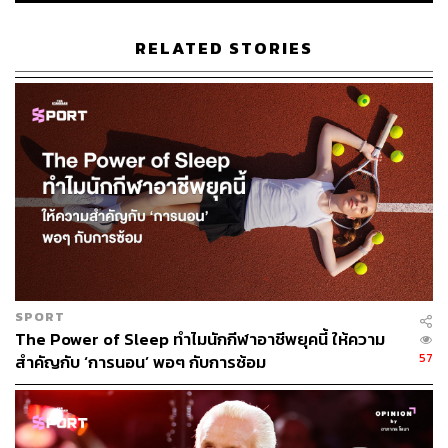
ข้ามฝั่งไปที่แชมป์สายตะวันตกอย่าง ซานอันโตนิโอ สเปอร์ส
พวกเขาก็นับว่าเข้าชิงฯ ได้อย่างเหนือความคาดหมายพอ
RELATED STORIES
สมควรเมื่อนับจากวันที่เปิดฤดูกาล
สเปอร์ส ในฤดูกาลนี้ เป็นฤดูกาลแรกที่โค้ช มิตช์ จอห์นสัน ได้
เข้ามาคุมทีมแบบเต็มตัว หลังเข้ามาแทนโค้ชป๊อป ที่มีอาการ
ป่วยเมื่อฤดูกาลก่อน
นั่นอาจจะนับได้ว่า นี่เป็นครั้งแรกในรอบเกือบ 30 ปี ที่สเปอร์ส
ไม่ได้มีโค้ชที่ชื่อว่า เกร็ก โพโพวิช ซึ่งนับได้ว่า ยอดทีมจาก
เท็กซัสทีมนี้ เข้าสู่ยุคสมัยใหม่แบบเต็มตัว
ภายใต้โค้ช มิตช์ จอห์นสัน สเปอร์ส กลายเป็นทีมที่ยอดเยี่ยม
SPORT
พวกเขาทำสถิติชนะ 62 แพ้ 20 จบฤดูกาลปกติด้วยการเป็น
The Power of Sleep ทำไมนักกีฬาอาชีพยุคนี้ ให้ความ
อันดับ 2 ของสายตะวันตก
57
สำคัญกับ ‘การนอน’ พอๆ กับการซ้อม
ในรอบเพลย์ออฟ เส้นทางของสเปอร์ส ไม่ได้ง่ายเหมือน นิกส์
พวกเขาเริ่มจากเอาชนะ พอร์ตแลนด์ เทรล เบลเซอร์ส 4-1
เกม ก่อนเอาชนะ มินเนโซตา ทิมเบอร์วูล์ฟส์ 4-2 เกม และใน