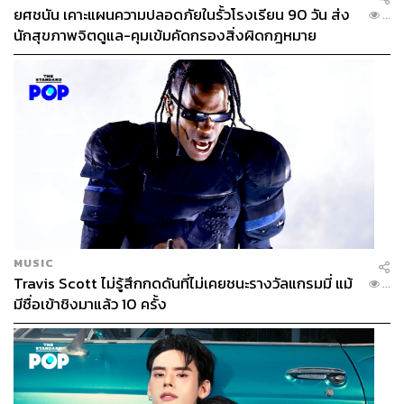
ยศชนัน เคาะแผนความปลอดภัยในรั้วโรงเรียน 90 วัน ส่ง
...
นักสุขภาพจิตดูแล-คุมเข้มคัดกรองสิ่งผิดกฎหมาย
MUSIC
Travis Scott ไม่รู้สึกกดดันที่ไม่เคยชนะรางวัลแกรมมี่ แม้
...
มีชื่อเข้าชิงมาแล้ว 10 ครั้ง