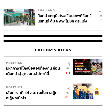
THAILAND
คืบหน้าเหตุยิงโรงเรียนเทพศิรินทร์
0
นนทบุรี ดับ 6 ศพ โฆษก ตร. เร่ง
สอบปมขโมยปืนปู่ก่อเหตุ
EDITOR'S PICKS
POLITICS
มหากาพย์โกงข้อสอบท้องถิ่น ก่อน
573
เดินหน้าสู่จุดจบในสัปดาห์นี้
POLITICS
เส้นทางคดี 44 สส. ในชั้นศาลฎีกา
208
จะรู้ผลเมื่อไร