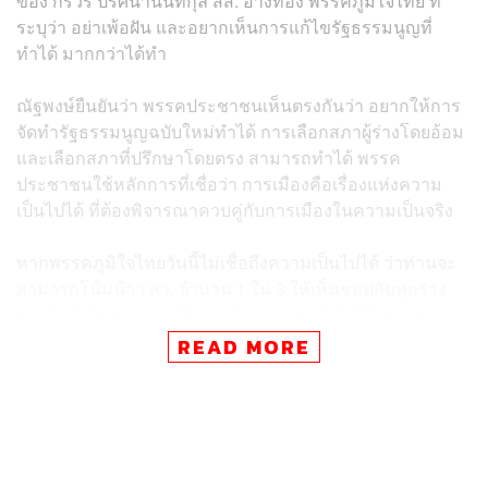
ของ กรวีร์ ปริศนานันทกุล สส. อ่างทอง พรรคภูมิใจไทย ที่
ระบุว่า อย่าเพ้อฝัน และอยากเห็นการแก้ไขรัฐธรรมนูญที่
ทำได้ มากกว่าได้ทำ
ณัฐพงษ์ยืนยันว่า พรรคประชาชนเห็นตรงกันว่า อยากให้การ
จัดทำรัฐธรรมนูญฉบับใหม่ทำได้ การเลือกสภาผู้ร่างโดยอ้อม
และเลือกสภาที่ปรึกษาโดยตรง สามารถทำได้ พรรค
ประชาชนใช้หลักการที่เชื่อว่า การเมืองคือเรื่องแห่งความ
เป็นไปได้ ที่ต้องพิจารณาควบคู่กับการเมืองในความเป็นจริง
หากพรรคภูมิใจไทยวันนี้ไม่เชื่อถึงความเป็นไปได้ ว่าท่านจะ
สามารถโน้มน้าว สว. จำนวน 1 ใน 3 ให้เห็นชอบกับทุกร่าง
การจัดทำรัฐธรรมนูญใหม่คงไม่สามารถทำได้ ถ้าพรรค
ประชาชนไม่เชื่อว่า เราทุกคนมีเจตนารมณ์เดียวกันในการ
READ MORE
เดินหน้าทำรัฐธรรมนูญฉบับใหม่ ก็คงไม่เกิดข้อตกลง MOA
คุณอนุทินไม่ได้เป็นนายกรัฐมนตรี
“การเชื่อในการเมืองแห่งความเป็นไปได้แบบนี้หรือเปล่า ที่
ทำให้กระบวนการจัดทำรัฐธรรมนูญฉบับใหม่ดูเป็นจริงมาก