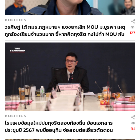
POLITICS
วรศิษฎ์ โต้ กมธ.กฎหมายฯ แจงยกเลิก MOU ม.บูรพา เหตุ
127
ถูกร้องเรียนจำนวนมาก ชี้หากคิดทุจริต คงไม่ทำ MOU กับ
5 หน่วยงาน
156
ABOUT THE AUTHOR
THE STANDARD TEAM
กองบรรณาธิการ THE STANDARD
ABOUT THE PHOTOGRAPHER
POLITICS
ศวิตา พูลเสถียร
โรมเผยข้อมูลใหม่ปมทุจริตสอบท้องถิ่น ย้อนเอกสาร
ช่างภาพข่าว ประจำสำนักข่าว THE
94
ประชุมปี 2567 พบชื่ออนุทิน จ่อสอบต่อเอี่ยวตัดตอน
STANDARD
ม.บูรพา หรือไม่