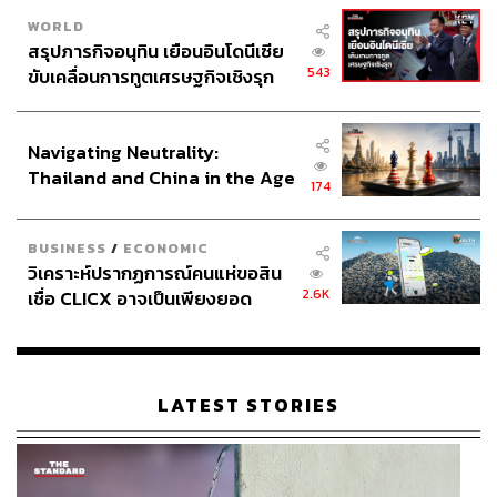
WORLD
สรุปภารกิจอนุทิน เยือนอินโดนีเซีย
543
ขับเคลื่อนการทูตเศรษฐกิจเชิงรุก
ประกาศหุ้นส่วนยุทธศาสตร์ไทย –
อินโดนีเซีย
Navigating Neutrality:
Thailand and China in the Age
174
of a New Global Order
BUSINESS
/
ECONOMIC
วิเคราะห์ปรากฏการณ์คนแห่ขอสิน
2.6K
เชื่อ CLICX อาจเป็นเพียงยอด
ภูเขาน้ำแข็ง ของปัญหาหนี้ครัว
เรือนไทยที่ถูกซุกไว้
LATEST STORIES