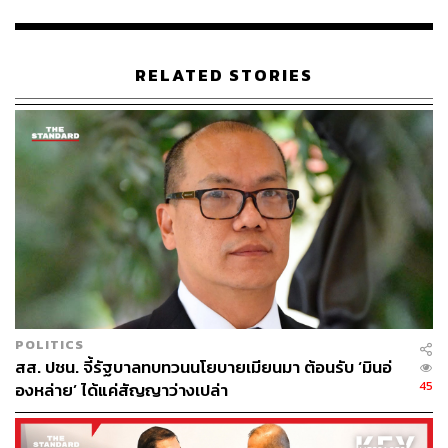
ณัฐพงษ์ชี้ว่า รัฐธรรมนูญไม่ใช่ยาวิเศษ แต่เป็นสิ่งจำเป็นที่จะ
ทำให้ประเทศไทยน่าอยู่ เพราะเกี่ยวข้องกับการกระจายอำ
RELATED STORIES
นาจ คุณภาพชีวิตที่ดี สิทธิเสรีภาพ การศึกษา เกี่ยวข้องกับ
การทำให้รัฐทันสมัยและมีอนาคตที่เปิดกว้างสำหรับทุกคน
ไม่ใช่ติดล็อกอยู่กับยุทธศาสตร์ชาติ 20 ปี รัฐควรเลือกลงทุน
อย่างถูกจุด คือ ลงทุนในคน ในเมือง ในดิจิทัล และในความ
ยั่งยืน
ณัฐพงษ์ระบุว่า รัฐมนตรีว่าการกระทรวงดิจิทัลเพื่อเศรษฐกิจ
และสังคม รวมถึงรัฐมนตรีประจำสำนักนายกรัฐมนตรี ได้
แถลงวิสัยทัศน์มากมายเกี่ยวกับรัฐบาลดิจิทัล แต่วันนี้รัฐบาล
ต่างๆ ทั่วโลก ไม่ได้แข่งกันเป็นรัฐบาลดิจิทัล แต่กำลังแข่งกัน
เป็นรัฐแพลตฟอร์ม เพื่อส่งเสริมผู้ประกอบการทุกคน ทำหน้าที่
POLITICS
เป็นชานชาลาส่งเสริมผู้ประกอบการทุกคน ไม่ว่าคนตัวเล็กตัว
สส. ปชน. จี้รัฐบาลทบทวนนโยบายเมียนมา ต้อนรับ ‘มินอ่
น้อย นี่เป็นโครงสร้างพื้นฐานที่รัฐต้องลงทุนในอนาคต เพื่อ
45
องหล่าย’ ได้แค่สัญญาว่างเปล่า
สร้างโอกาสในการเติบโต