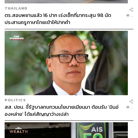
THAILAND
ตร.สอบพยานแล้ว 16 ปาก เร่งเช็กที่มากระสุน 98 นัด
...
ประสานครูภาษาไทยเข้าให้ปากคำ
POLITICS
สส. ปชน. จี้รัฐบาลทบทวนนโยบายเมียนมา ต้อนรับ ‘มินอ่
...
องหล่าย’ ได้แค่สัญญาว่างเปล่า