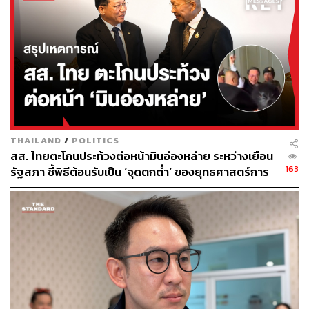
ณัฐพงษ์ยังเสนอให้ใช้ร่างของพรรคประชาชนเป็นร่างหลักใน
การพิจารณา เพราะยืนยันว่า สิ่งที่เราคิดมานั้นเป็นสิ่งที่ทำได้
และยึดโยงกับประชาชนมากที่สุด รวมถึงข้อห่วงใยเรื่องการ
แก้ไข หมวด 1 และ หมวด 2 นั้น กลไกปัจจุบันของ
รัฐธรรมนูญไม่ได้ห้ามแก้ ประกอบกับมาตรา 255 ได้ล็อกไว้
อยู่แล้วว่าไม่สามารถเปลี่ยนแปลงรูปแบบการปกครองได้
“รวมถึงข้อห่วงใยในการตัดถ้อยคำ ความซื่อสัตย์สุจริตเป็นที่
ประจักษ์ และ การฝ่าฝืนมาตรฐานทางจริยธรรมอย่างร้ายแรง
THAILAND
/
POLITICS
สำหรับผมคิดว่าไม่ต้องห่วงเรื่องนี้ คนที่จะตัดหรือไม่ตัด 2 คำ
สส. ไทยตะโกนประท้วงต่อหน้ามินอ่องหล่าย ระหว่างเยือน
นี้ออก ไม่ใช่ผมหรือท่าน ไม่ใช่สมาชิกรัฐสภา แต่เป็นผู้ยกร่าง
163
รัฐสภา ชี้พิธีต้อนรับเป็น ‘จุดตกต่ำ’ ของยุทธศาสตร์การ
รัฐธรรมนูญ และปัญหาสำคัญไม่ได้อยู่ที่คำ อยู่ที่คนที่มี
ทูตไทย
อำนาจในการตีความต่างหาก หากนักการเมืองทุจริตเรา
จัดการทันที แต่เรื่องนามธรรมควรต้องให้ประชาชนเป็นคน
ตัดสินนักการเมือง ไม่ใช่ตุลาการศาลรัฐธรรมนูญไม่กี่คน”
ณัฐพงษ์กล่าว
TAGS:
การเมืองไทย
การแก้ไขรัฐธรรมนูญ
ณัฐพงษ์ เรืองปัญญาวุฒิ
ผู้นำฝ่ายค้าน
พรรคประชาชน