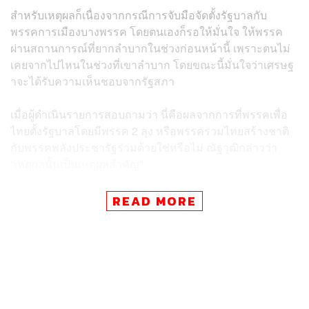
สำหรับเหตุผลก็เนื่องจากกรณีการจับมือจัดตั้งรัฐบาลกับ
พรรคการเมืองบางพรรค โดยตนเองก็รอให้มั่นใจ ให้พรรค
ผ่านสถานการณ์ที่ยากลำบากในช่วงก่อนหน้านี้ เพราะตนไม่
เคยจากไปไหนในช่วงที่เขาลำบาก โดยขณะนี้มั่นใจว่าเศรษฐ
าจะได้รับความเห็นชอบจากรัฐสภา
เมื่อผู้ดำเนินรายการสอบถามว่า นี่คือผลจากการที่พรรคเพื่อ
ไทยตั้งรัฐบาลโดยมีพรรค 2 ลุง หรือพรรครวมไทยสร้างชาติ
กับพรรคพลังประชารัฐร่วมด้วยใช่หรือไม่ ณัฐวุฒิกล่าวว่า
“เหตุผลนั้นเป็นเหตุผลสำคัญ”
“การตัดสินใจยุติบทบาทผู้อำนวยการครอบครัวเพื่อไทย
READ MORE
สำหรับผมมันเป็นเรื่องมีรอยในใจผมนะครับ ที่นี่บ้านผม ผม
เกิดที่นี่ โตที่นี่ สู้ที่นี่ คนในบ้านพี่น้องผมทั้งนั้น แต่ว่าถึงเวลา
มันก็ต้องตัดสินใจ”
TAGS:
สรยุทธ สุทัศนะจินดา
กรรมกรข่าว
ณัฐวุฒิ ใสยเกื้อ
เศรษฐา ทวีสิน
แพทองธาร ชินวัตร
ยิ่งลักษณ์ ชินวัตร
ทักษิณ ชินวัตร
พรรคเพื่อไทย