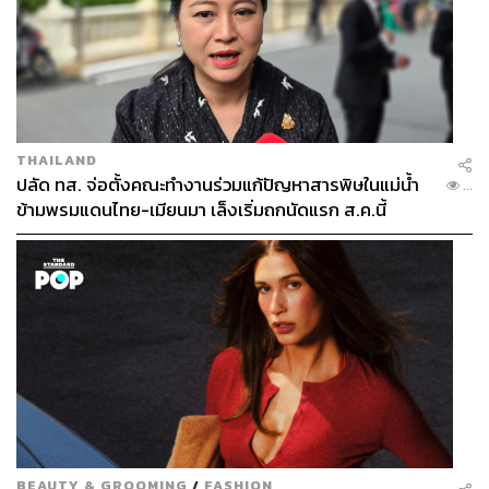
THAILAND
ปลัด ทส. จ่อตั้งคณะทำงานร่วมแก้ปัญหาสารพิษในแม่น้ำ
...
ข้ามพรมแดนไทย-เมียนมา เล็งเริ่มถกนัดแรก ส.ค.นี้
BEAUTY & GROOMING
/
FASHION