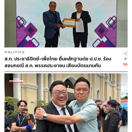
POLITICS
ส.ก. ประชาธิปัตย์-เพื่อไทย ยื่นหลักฐานต่อ ป.ป.ช. ร้อง
56
สอบกรณี ส.ก. พรรคประชาชน เสียบบัตรแทนกัน