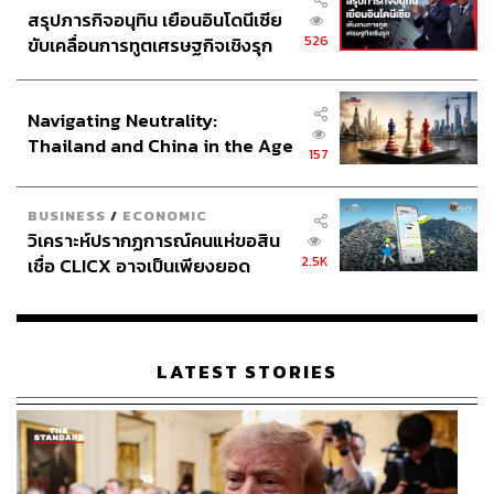
สรุปภารกิจอนุทิน เยือนอินโดนีเซีย
526
ขับเคลื่อนการทูตเศรษฐกิจเชิงรุก
ประกาศหุ้นส่วนยุทธศาสตร์ไทย –
อินโดนีเซีย
Navigating Neutrality:
Thailand and China in the Age
157
of a New Global Order
BUSINESS
/
ECONOMIC
วิเคราะห์ปรากฏการณ์คนแห่ขอสิน
2.5K
เชื่อ CLICX อาจเป็นเพียงยอด
ภูเขาน้ำแข็ง ของปัญหาหนี้ครัว
เรือนไทยที่ถูกซุกไว้
LATEST STORIES