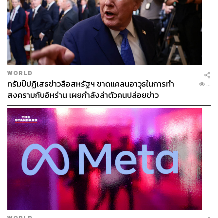
WORLD
ทรัมป์ปฏิเสธข่าวลือสหรัฐฯ ขาดแคลนอาวุธในการทำ
...
สงครามกับอิหร่าน เผยกำลังล่าตัวคนปล่อยข่าว
WORLD