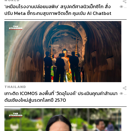
‘เหมือนโรงงานปล่อยมลพิษ’ สรุปคดีศาลนิวเม็กซิโก สั่ง
...
ปรับ Meta ชี้กระทบสุขภาพจิตเด็ก คุมเข้ม AI Chatbot
THAILAND
เกาะติด ICOMOS ลงพื้นที่ ‘วัดอุโมงค์’ ประเมินคุณค่าล้านนา
...
ดันเชียงใหม่สู่มรดกโลกปี 2570