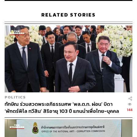
RELATED STORIES
POLITICS
ทักษิณ ร่วมสวดพระอภิธรรมศพ ‘พล.ต.ท. ผ่อน’ บิดา
144
‘พักตร์พิไล ทวีสิน’ สิริอายุ 103 ปี แกนนำเพื่อไทย-บุคคล
หลากวงการร่วมอาลัย