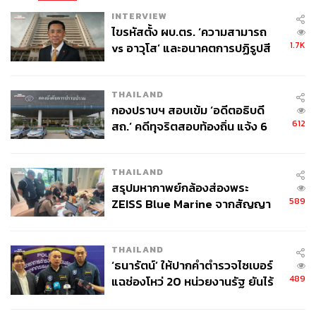
INTERVIEW
ไขรหัสตั้ง ผบ.ตร. ‘ความสามารถ
1.7K
vs อาวุโส’ และอนาคตการปฏิรูปสี
กากี กับ พล.ต.อ. เอก อังสนานนท์
THAILAND
กองปราบฯ สอบเข้ม ‘อดีตอธิบดี
612
สถ.’ คดีทุจริตสอบท้องถิ่น แจ้ง 6
ข้อหาหนัก จ่อชง ป.ป.ช. 12 ส.ค. นี้
THAILAND
สรุปมหากาพย์กล้องส่องพระ
589
ZEISS Blue Marine จากสัญญา
ผลิต 8.3 ล้าน สู่ข้อพิพาท ‘มา
เวลล์ฯ’ ฟ้อง ‘โทน บางแค’ ผิดนัด
THAILAND
จ่ายหนี้-แอบระบุแบรนด์
‘ธนารัตน์’ ให้ปากคำตำรวจไซเบอร์
489
แฉช่องโหว่ 20 หน่วยงานรัฐ ยันไร้
นัยทางการเมือง