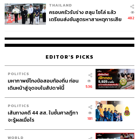
THAILAND
ครอบครัวรับร่าง ฮลุน โซโล่ แล้ว
482
เตรียมส่งชันสูตรหาสาเหตุการเสีย
ชีวิต
EDITOR'S PICKS
POLITICS
มหากาพย์โกงข้อสอบท้องถิ่น ก่อน
536
เดินหน้าสู่จุดจบในสัปดาห์นี้
POLITICS
เส้นทางคดี 44 สส. ในชั้นศาลฎีกา
181
จะรู้ผลเมื่อไร
WORLD