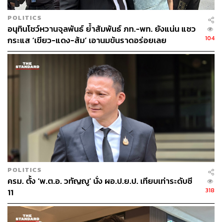
POLITICS
อนุทินโชว์หวานจุลพันธ์ ย้ำสัมพันธ์ ภท.-พท. ยังแน่น แซว
104
กระแส ‘เขียว-แดง-ส้ม’ เอานมข้นราดอร่อยเลย
POLITICS
ครม. ตั้ง ‘พ.ต.อ. วทัญญู’ นั่ง ผอ.ป.ย.ป. เทียบเท่าระดับซี
318
11