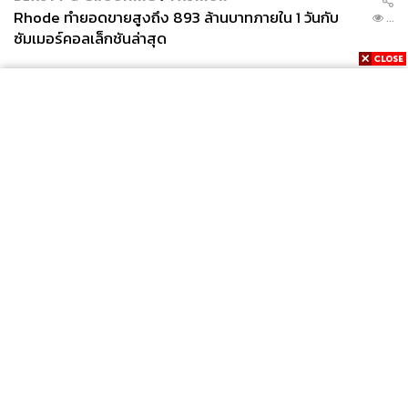
Rhode ทำยอดขายสูงถึง 893 ล้านบาทภายใน 1 วันกับ
...
ซัมเมอร์คอลเล็กชันล่าสุด
News
Wealth
Pop
Podcast
Video
Now
Opinion
Careers
Events
Privacy
About
Contact
Policy
FOR
ADVERTISING
MEMBERSHIP