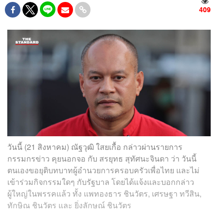
409
วันนี้ (21 สิงหาคม) ณัฐวุฒิ ใสยเกื้อ กล่าวผ่านรายการ
กรรมกรข่าว คุยนอกจอ กับ สรยุทธ สุทัศนะจินดา ว่า วันนี้
ตนเองขอยุติบทบาทผู้อำนวยการครอบครัวเพื่อไทย และไม่
เข้าร่วมกิจกรรมใดๆ กับรัฐบาล โดยได้แจ้งและบอกกล่าว
ผู้ใหญ่ในพรรคแล้ว ทั้ง แพทองธาร ชินวัตร, เศรษฐา ทวีสิน,
ทักษิณ ชินวัตร และ ยิ่งลักษณ์ ชินวัตร