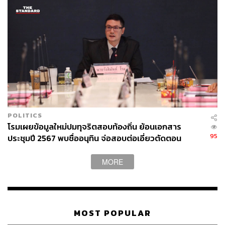
POLITICS
โรมเผยข้อมูลใหม่ปมทุจริตสอบท้องถิ่น ย้อนเอกสาร
95
ประชุมปี 2567 พบชื่ออนุทิน จ่อสอบต่อเอี่ยวตัดตอน
ม.บูรพา หรือไม่
MORE
TAGS:
ณัฐพงษ์ เรืองปัญญาวุฒิ
ศุภโชติ ไชยสัจ
พรรคประชาชน
บริษัท กัลฟ์ ดีเวลลอปเมนท์ จำกัด (มหาชน)
MOST POPULAR
พลังงานไฟฟ้า
วรภพ วิริยะโรจน์