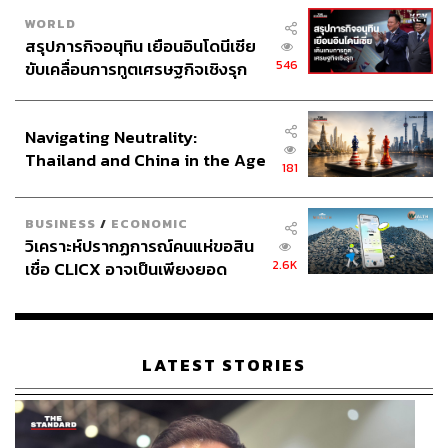
WORLD
สรุปภารกิจอนุทิน เยือนอินโดนีเซีย
546
ขับเคลื่อนการทูตเศรษฐกิจเชิงรุก
ประกาศหุ้นส่วนยุทธศาสตร์ไทย –
อินโดนีเซีย
Navigating Neutrality:
Thailand and China in the Age
181
of a New Global Order
BUSINESS
/
ECONOMIC
วิเคราะห์ปรากฏการณ์คนแห่ขอสิน
2.6K
เชื่อ CLICX อาจเป็นเพียงยอด
ภูเขาน้ำแข็ง ของปัญหาหนี้ครัว
เรือนไทยที่ถูกซุกไว้
LATEST STORIES