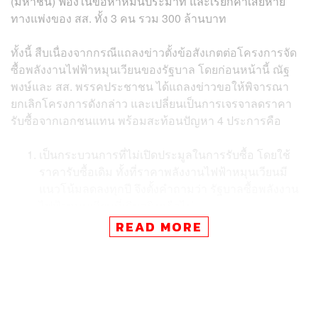
(มหาชน) ฟ้องในข้อหาหมิ่นประมาท และเรียกค่าเสียหาย
ทางแพ่งของ สส. ทั้ง 3 คน รวม 300 ล้านบาท
ทั้งนี้ สืบเนื่องจากกรณีแถลงข่าวตั้งข้อสังเกตต่อโครงการจัด
ซื้อพลังงานไฟฟ้าหมุนเวียนของรัฐบาล โดยก่อนหน้านี้ ณัฐ
พงษ์และ สส. พรรคประชาชน ได้แถลงข่าวขอให้พิจารณา
ยกเลิกโครงการดังกล่าว และเปลี่ยนเป็นการเจรจาลดราคา
รับซื้อจากเอกชนแทน พร้อมสะท้อนปัญหา 4 ประการคือ
เป็นกระบวนการที่ไม่เปิดประมูลในการรับซื้อ โดยใช้
ราคารับซื้อเดิม ทั้งที่ราคาพลังงานไฟฟ้าหมุนเวียนมี
แนวโน้มลดลงทุกปี จึงตั้งคำถามว่า รัฐบาลซื้อพลังงาน
ไฟฟ้าหมุนเวียนที่เกินจริงหรือไม่
READ MORE
ไม่มีการเปิดเผยกระบวนการการรับซื้อ
ไม่มีเหตุผลรับรองใดๆ ว่าจะต้องสำรองไฟฟ้าเพิ่มเติมไป
ทำไม ขณะที่ทุกวันนี้มีไฟฟ้าที่เกินจำเป็นอยู่แล้วใน