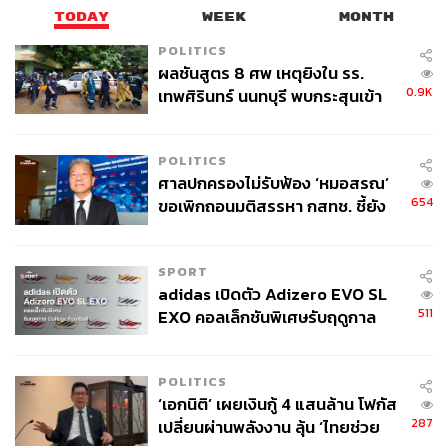
TODAY
WEEK
MONTH
POLITICS
ผลชันสูตร 8 ศพ เหตุยิงใน รร.
0.9K
เทพศิรินทร์ นนทบุรี พบกระสุนเข้า
จุดสำคัญ ‘ศีรษะ-หน้าอก’ ครูถูกยิง
4 นัด จากระยะไกล
247
POLITICS
ศาลปกครองไม่รับฟ้อง ‘หมอสรณ’
654
ขอเพิกถอนมติสรรหา กสทช. ชี้ยัง
ABOUT THE AUTHOR
ไม่ใช่ผู้เดือดร้อนเสียหาย
THE STANDARD TEAM
SPORT
กองบรรณาธิการ THE STANDARD
adidas เปิดตัว Adizero EVO SL
511
EXO คอลเล็กชันพิเศษรับฤดูกาล
ABOUT THE PHOTOGRAPHER
College Football
ศวิตา พูลเสถียร
POLITICS
ช่างภาพข่าว ประจำสำนักข่าว THE
‘เอกนิติ’ เผยเงินกู้ 4 แสนล้าน โฟกัส
STANDARD
287
เปลี่ยนผ่านพลังงาน ลุ้น ‘ไทยช่วย