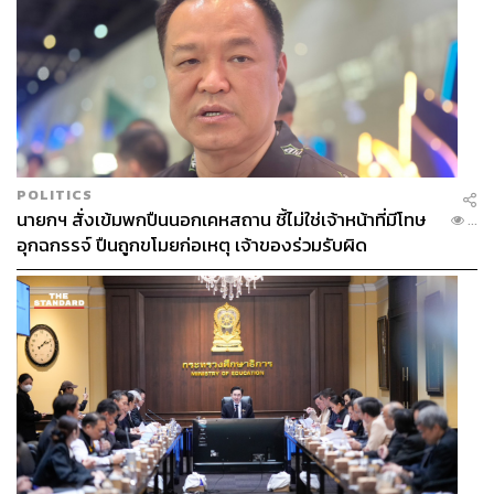
POLITICS
นายกฯ สั่งเข้มพกปืนนอกเคหสถาน ชี้ไม่ใช่เจ้าหน้าที่มีโทษ
...
อุกฉกรรจ์ ปืนถูกขโมยก่อเหตุ เจ้าของร่วมรับผิด