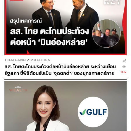
THAILAND
/
POLITICS
สส. ไทยตะโกนประท้วงต่อหน้ามินอ่องหล่าย ระหว่างเยือน
182
รัฐสภา ชี้พิธีต้อนรับเป็น ‘จุดตกต่ำ’ ของยุทธศาสตร์การ
ทูตไทย