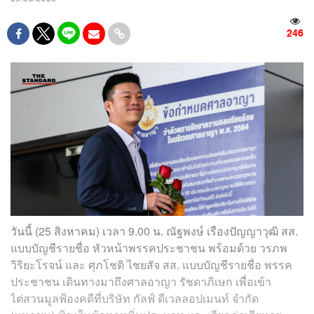
246
วันนี้ (25 สิงหาคม) เวลา 9.00 น. ณัฐพงษ์ เรืองปัญญาวุฒิ สส.
แบบบัญชีรายชื่อ หัวหน้าพรรคประชาชน พร้อมด้วย วรภพ
วิริยะโรจน์ และ ศุภโชติ ไชยสัจ สส. แบบบัญชีรายชื่อ พรรค
ประชาชน เดินทางมาถึงศาลอาญา รัชดาภิเษก เพื่อเข้า
ไต่สวนมูลฟ้องคดีที่บริษัท กัลฟ์ ดีเวลลอปเมนท์ จำกัด