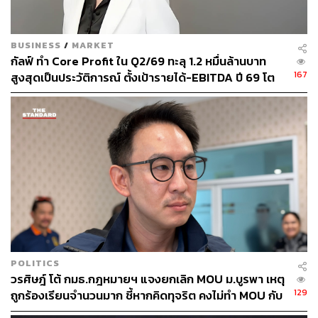
BUSINESS
/
MARKET
กัลฟ์ ทำ Core Profit ใน Q2/69 ทะลุ 1.2 หมื่นล้านบาท
167
สูงสุดเป็นประวัติการณ์ ตั้งเป้ารายได้-EBITDA ปี 69 โต
12-15% พร้อมเข้าร่วม Direct PPA-โซลาร์ฟาร์มชุมชน
POLITICS
วรศิษฎ์ โต้ กมธ.กฎหมายฯ แจงยกเลิก MOU ม.บูรพา เหตุ
129
ถูกร้องเรียนจำนวนมาก ชี้หากคิดทุจริต คงไม่ทำ MOU กับ
5 หน่วยงาน