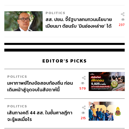
ไทยพลัส’ เฟส 2 รอประเมินความ
เหมาะสม
POLITICS
สส. ปชน. จี้รัฐบาลทบทวนนโยบาย
237
เมียนมา ต้อนรับ ‘มินอ่องหล่าย’ ได้
แค่สัญญาว่างเปล่า
EDITOR'S PICKS
POLITICS
มหากาพย์โกงข้อสอบท้องถิ่น ก่อน
579
เดินหน้าสู่จุดจบในสัปดาห์นี้
POLITICS
เส้นทางคดี 44 สส. ในชั้นศาลฎีกา
215
จะรู้ผลเมื่อไร