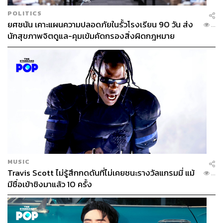
POLITICS
ยศชนัน เคาะแผนความปลอดภัยในรั้วโรงเรียน 90 วัน ส่ง
...
นักสุขภาพจิตดูแล-คุมเข้มคัดกรองสิ่งผิดกฎหมาย
MUSIC
Travis Scott ไม่รู้สึกกดดันที่ไม่เคยชนะรางวัลแกรมมี่ แม้
...
มีชื่อเข้าชิงมาแล้ว 10 ครั้ง