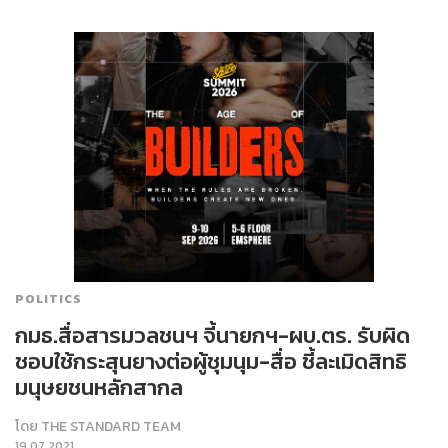
POLITICS
กมธ.สื่อสารมวลชนฯ จี้นายกฯ-ผบ.ตร. รับผิด
ชอบใช้กระสุนยางต่อผู้ชุมนุม-สื่อ ชี้ละเมิดสิทธิ
มนุษยชนหลักสากล
โดย
THE STANDARD TEAM
19.07.2021