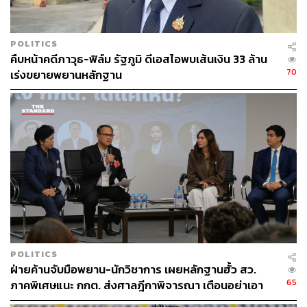
POLITICS
คืบหน้าคดีภาวุธ-ฟิล์ม รัฐภูมิ ดีเอสไอพบเส้นเงิน 33 ล้าน
70
เร่งขยายพยานหลักฐาน
POLITICS
ฝ่ายค้านจับมือพยาน-นักวิชาการ เผยหลักฐานฮั้ว สว.
65
ภาคพิเศษแนะ กกต. ส่งศาลฎีกาพิจารณา เตือนอย่าเอา
ตัวเป็นตู้รับกระสุนแทน