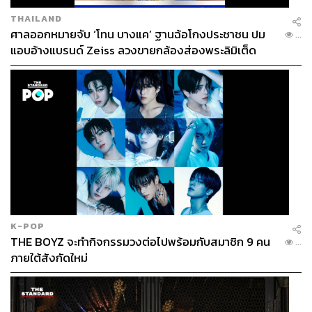
THAILAND
ศาลออกหมายจับ ‘โทน บางแค’ ฐานฉ้อโกงประชาชน ปม
...
แอบอ้างแบรนด์ Zeiss ลวงขายกล้องส่องพระลิมิเต็ด
K-POP
THE BOYZ จะทำกิจกรรมวงต่อไปพร้อมกับสมาชิก 9 คน
...
ภายใต้สังกัดใหม่