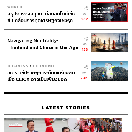
WORLD
สรุปภารกิจอนุทิน เยือนอินโดนีเซีย
502
ขับเคลื่อนการทูตเศรษฐกิจเชิงรุก
ประกาศหุ้นส่วนยุทธศาสตร์ไทย –
อินโดนีเซีย
Navigating Neutrality:
Thailand and China in the Age
138
of a New Global Order
BUSINESS
/
ECONOMIC
วิเคราะห์ปรากฏการณ์คนแห่ขอสิน
2.4K
เชื่อ CLICX อาจเป็นเพียงยอด
ภูเขาน้ำแข็ง ของปัญหาหนี้ครัว
เรือนไทยที่ถูกซุกไว้
LATEST STORIES