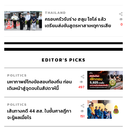
โลกภายใน 6 วัน
THAILAND
ครอบครัวรับร่าง ฮลุน โซโล่ แล้ว
0
เตรียมส่งชันสูตรหาสาเหตุการเสีย
ชีวิต
EDITOR'S PICKS
POLITICS
มหากาพย์โกงข้อสอบท้องถิ่น ก่อน
497
เดินหน้าสู่จุดจบในสัปดาห์นี้
POLITICS
เส้นทางคดี 44 สส. ในชั้นศาลฎีกา
151
จะรู้ผลเมื่อไร