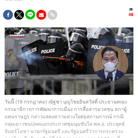
48
วันนี้ (19 กรกฎาคม) ณัฐชา บุญไชยอินสวัสดิ์ ประธานคณะ
กรรมาธิการการพัฒนาการเมือง การสื่อสารมวลชน สภาผู้
แทนราษฎร กล่าวแสดงความห่วงใยต่อสถานการณ์ กรณี
กลุ่มเยาวชนปลดแอกประกาศชุมนุมขับไล่ พล.อ. ประยุทธ์
จันทร์โอชา นายกรัฐมนตรี และรัฐมนตรีว่าการกระทรวง