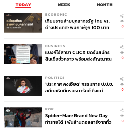
TODAY
WEEK
MONTH
ECONOMIC
เทียบรายจ่ายบุคลากรรัฐ ไทย vs.
0
ต่างประเทศ: พบภาษีทุก 100 บาท
ของคนไทยใช้ไปกับข้าราชการเฉียด
40 บาท
BUSINESS
แบงก์ไร้สาขา CLICX ปิดรับสมัคร
0
สินเชื่อชั่วคราว พร้อมส่งสัญญาณ
เตือนกลุ่มกู้เงินผิดวัตถุประสงค์-ให้
ข้อมูลเท็จ เตรียมดำเนินคดีเด็ดขาด
POLITICS
‘ประภาศ คงเอียด’ กรรมการ ป.ป.ช.
0
อดีตอธิบดีกรมธนารักษ์ ถึงแก่
อนิจกรรม
POP
Spider-Man: Brand New Day
0
ทำรายได้ 1 พันล้านดอลลาร์จากทั่ว