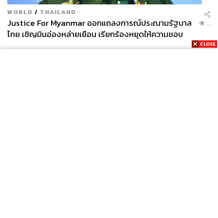
WORLD
/
THAILAND
Justice For Myanmar ออกแถลงการณ์ประณามรัฐบาล
...
ไทย เชิญมินอ่องหล่ายเยือน เรียกร้องหยุดให้ความชอบ
ธรรมรัฐบาลทหาร
News
Wealth
Pop
Podcast
Video
Now
Opinion
Careers
Events
Privacy
About
Contact
Policy
FOR
ADVERTISING
MEMBERSHIP