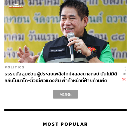
POLITICS
ธรรมนัสลุยช่วยผู้ประสบเพลิงไหม้คลองนางหงษ์ ยันไม่มีดี
50
ลลับโมนาโก-ขั้วเขียวแดงส้ม ย้ำทำหน้าที่ฝ่ายค้านยึด
ประโยชน์ประชาชน
MORE
MOST POPULAR