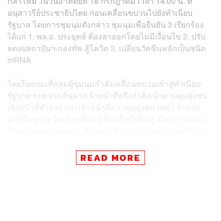
กลาโหม ในวันอาทิตย์ที่ 18 กรกฎาคม เวลา 14.00 น. ที่
อนุสาวรีย์ประชาธิปไตย ก่อนเคลื่อนขบวนไปยังทำเนียบ
รัฐบาล โดยการชุมนุมดังกล่าว ชุมนุมเพื่อยืนยัน 3 เรียกร้อง
ได้แก่ 1. พล.อ. ประยุทธ์ ต้องลาออกโดยไม่มีเงื่อนไข 2. ปรับ
ลดงบสถาบันฯ-กองทัพ สู้โควิด 3. เปลี่ยนวัคซีนหลักเป็นชนิด
mRNA
โดยในขณะที่กลุ่มผู้ชุมนุมกำลังเคลื่อนขบวนเข้าสู่ทำเนียบ
รัฐบาล ระหว่างเส้นทางเจ้าหน้าที่ตรึงกำลังเข้าควบคุมฝูงชน
เจ้าหน้าที่ตำรวจ และเจ้าหน้าที่ควบคุมฝูงชน (คฝ.) จำนวน
มากยืนขวาง โดยมีรถจีโน่ 2 คันตรึงกำลังอยู่ มีการวางแนว
รั้วเหล็กและลวดหนามหีบเพลง ซึ่งกลุ่มการ์ดผ้าพันคอสีเขียว
พยายามเจรจาเพื่อขอผ่านไปเส้นถนนราชดำเนิน จากนั้นเจ้า
หน้าที่เจ้าหน้าที่ประกาศเตือนผู้ชุมนุม และเริ่มมีการฉีดน้ำ
READ MORE
เพื่อต้องการให้ผู้ชุมนุมหรือทีมการ์ดถอยห่างออกจากสิ่ง
กีดขวาง ซึ่งเจ้าหน้าที่อ้างว่าต้องการรักษาความปลอดภัย
ของทรัพย์สินราชการ โดยแกนนำได้ประกาศให้ประชาชน
ปรบมือให้กำลังใจการ์ด WeVo ที่อยู่ด้านหน้า และได้มีการ
แจ้งว่า มีผู้บาดเจ็บจากการโดนยิงโดยใช้กระสุนยาง ซึ่งทราบ