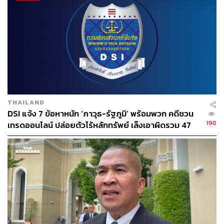
สมาชิกสภาผู้แทนราษฎร (สส.)
ณัฐชา บุญไชยอินสวัสดิ์
เชื้อไวรัสโคโรนา
วัคซีนโควิด-19
การพัฒนาการเมือง
การสื่อสารมวลชน
THAILAND
DSI แจ้ง 7 ข้อหาหนัก ‘ภาวุธ-รัฐภูมิ’ พร้อมพวก คดีชวน
190
เทรดออนไลน์ ปล่อยตัวไร้หลักทรัพย์ เล็งเอาผิดรวม 47
48
ราย
ABOUT THE AUTHOR
THE STANDARD TEAM
กองบรรณาธิการ THE STANDARD