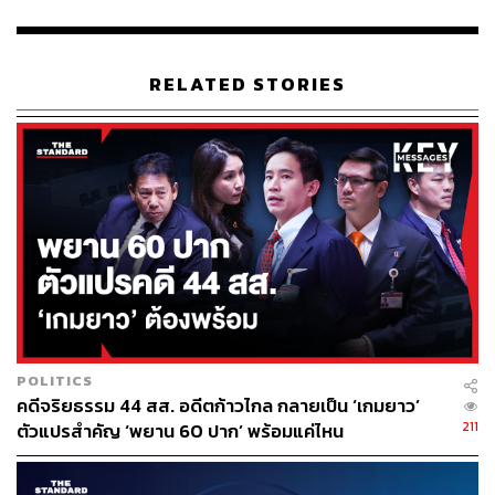
ตอบว่าอย่างไร ท่านต้องการปิดปากประชาชน ท่านกำลังเป็น
ฆาตกรอย่างเลือดเย็น ที่มองการตายของประชาชนเป็นเรื่อง
ปกติใช่หรือไม่” ณัฐชากล่าว
RELATED STORIES
ทั้งนี้ ณัฐชากล่าวถึงกรณีที่เจ้าหน้าที่ตำรวจใช้กระสุนยางยิง
ต่อกลุ่มผู้ชุมนุม โดยไม่ได้มีการประกาศบอกกล่าวก่อน
เหมือนทุกครั้ง กรณีเช่นนี้ผมขอตั้งคำถามไปยัง พล.ต.อ. สุ
วัฒน์ แจ้งยอดสุข ผู้บัญชาการตำรวจแห่งชาติ ว่าท่านปล่อย
ให้ผู้ใต้บังคับบัญชาของท่านกระทำการป่าเถื่อนเช่นนี้ได้
อย่างไร การกระทำเช่นนี้เป็นการกระทำที่ละเมิดสิทธิมนุษย
ชนตามหลักสากล กรณีนี้ลูกน้องท่านทำเพื่อเอาใจผู้บังคับ
บัญชาใช่หรือไม่ ท่านต้องให้คำตอบต่อพี่น้องประชาชนว่าสิ่ง
ที่พวกท่านกำลังทำอยู่ นี่หรือคือผู้พิทักษ์สันติราษฎร์ตามคติ
ของตำรวจไทย กรณีที่เกิดขึ้น หากสถานการณ์การแพร่
POLITICS
ระบาดโควิดดีขึ้น และรัฐสภาสามารปฏิบัติงานได้ปกติ ผมขอ
คดีจริยธรรม 44 สส. อดีตก้าวไกล กลายเป็น ‘เกมยาว’
เชิญท่านและผู้เกี่ยวข้องเข้ามาชี้แจงต่อคณะกรรมาธิการ
211
ตัวแปรสำคัญ ‘พยาน 60 ปาก’ พร้อมแค่ไหน
เพื่อตอบข้อเท็จจริงต่อประชาชนอย่างเร่งด่วน
TAGS:
สิทธิมนุษยชน
ประยุทธ์ จันทร์โอชา