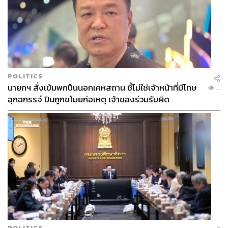
POLITICS
นายกฯ สั่งเข้มพกปืนนอกเคหสถาน ชี้ไม่ใช่เจ้าหน้าที่มีโทษ
...
อุกฉกรรจ์ ปืนถูกขโมยก่อเหตุ เจ้าของร่วมรับผิด
POLITICS