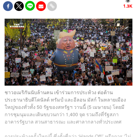
1.3K
ชาวอเมริกันนับล้านคน เข้าร่วมการประท้วง ต่อต้าน
ประธานาธิบดีโดนัลด์ ทรัมป์ และอีลอน มัสก์ ในหลายเมือง
ใหญ่ของทั่วทั้ง 50 รัฐของสหรัฐฯ วานนี้ (5 เมษายน) โดยมี
การชุมนุมและเดินขบวนกว่า 1,400 จุด รวมถึงที่รัฐสภา
อาคารรัฐบาล สวนสาธารณะ และศาลากลางทั่วประเทศ
การประท้วงครั้งใหญ่นี้ ซึ่งตั้งชื่อว่า ‘Hands Off!’ หรือการ ‘ไม่