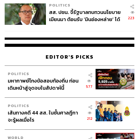
https://www.bbc.com/news/articles/cz79ewg193ro
POLITICS
สส. ปชน. จี้รัฐบาลทบทวนนโยบาย
https://www.channelnewsasia.com/world/anti-trump-
223
เมียนมา ต้อนรับ ‘มินอ่องหล่าย’ ได้
protesters-gather-washington-across-us-cities-50469
แค่สัญญาว่างเปล่า
41
TAGS:
Donald Trump
การประท้วง
USA
Elon Musk
การชุมนุมทางการเมือง
EDITOR'S PICKS
POLITICS
มหากาพย์โกงข้อสอบท้องถิ่น ก่อน
577
เดินหน้าสู่จุดจบในสัปดาห์นี้
POLITICS
1.3K
เส้นทางคดี 44 สส. ในชั้นศาลฎีกา
212
จะรู้ผลเมื่อไร
ABOUT THE AUTHOR
WORLD