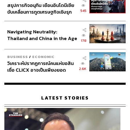
วิโรจน์ เลิศจิตต์ธรรม
สรุปภารกิจอนุทิน เยือนอินโดนีเซีย
Senior Content Creator กองข่าวต่างประเทศ
545
ขับเคลื่อนการทูตเศรษฐกิจเชิงรุก
THE STANDARD
ประกาศหุ้นส่วนยุทธศาสตร์ไทย –
อินโดนีเซีย
Navigating Neutrality:
Thailand and China in the Age
178
of a New Global Order
BUSINESS
/
ECONOMIC
วิเคราะห์ปรากฏการณ์คนแห่ขอสิน
2.6K
เชื่อ CLICX อาจเป็นเพียงยอด
ภูเขาน้ำแข็ง ของปัญหาหนี้ครัว
เรือนไทยที่ถูกซุกไว้
LATEST STORIES