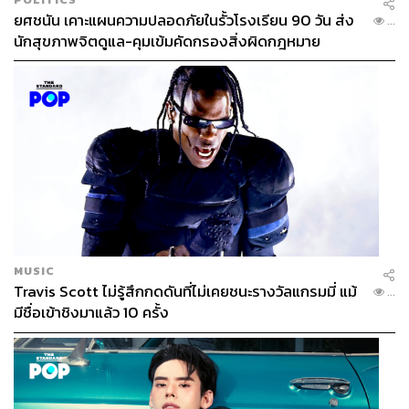
ยศชนัน เคาะแผนความปลอดภัยในรั้วโรงเรียน 90 วัน ส่ง
...
นักสุขภาพจิตดูแล-คุมเข้มคัดกรองสิ่งผิดกฎหมาย
MUSIC
Travis Scott ไม่รู้สึกกดดันที่ไม่เคยชนะรางวัลแกรมมี่ แม้
...
มีชื่อเข้าชิงมาแล้ว 10 ครั้ง