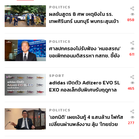
POLITICS
ผลชันสูตร 8 ศพ เหตุยิงใน รร.
858
เทพศิรินทร์ นนทบุรี พบกระสุนเข้า
จุดสำคัญ ‘ศีรษะ-หน้าอก’ ครูถูกยิง
4 นัด จากระยะไกล
POLITICS
ศาลปกครองไม่รับฟ้อง ‘หมอสรณ’
611
ขอเพิกถอนมติสรรหา กสทช. ชี้ยัง
ไม่ใช่ผู้เดือดร้อนเสียหาย
SPORT
adidas เปิดตัว Adizero EVO SL
465
EXO คอลเล็กชันพิเศษรับฤดูกาล
College Football
POLITICS
‘เอกนิติ’ เผยเงินกู้ 4 แสนล้าน โฟกัส
อ้างอิง:
277
เปลี่ยนผ่านพลังงาน ลุ้น ‘ไทยช่วย
https://edition.cnn.com/2025/04/05/us/hands-off-prot
ไทยพลัส’ เฟส 2 รอประเมินความ
ests-trump-musk/index.html
เหมาะสม