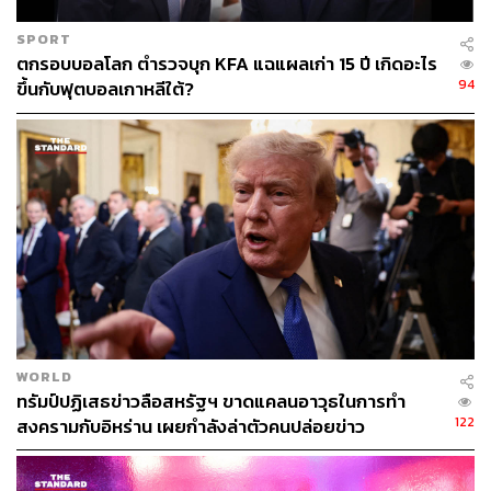
SPORT
ตกรอบบอลโลก ตำรวจบุก KFA แฉแผลเก่า 15 ปี เกิดอะไร
94
ขึ้นกับฟุตบอลเกาหลีใต้?
WORLD
ทรัมป์ปฏิเสธข่าวลือสหรัฐฯ ขาดแคลนอาวุธในการทำ
122
สงครามกับอิหร่าน เผยกำลังล่าตัวคนปล่อยข่าว