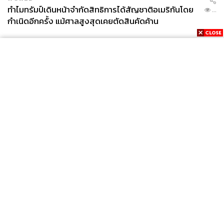
ทำไมทรัมป์เดินหน้าจำกัดสิทธิการได้สัญชาติอเมริกันโดย
...
กำเนิดอีกครั้ง แม้ศาลสูงสุดเคยตัดสินคัดค้าน
News
Wealth
Pop
Podcast
Video
Now
Opinion
Careers
Events
Privacy
About
Contact
Policy
FOR
ADVERTISING
MEMBERSHIP