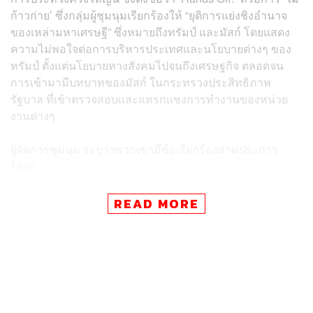
ก้าวก่าย’ ซึ่งกลุ่มผู้ชุมนุมเรียกร้องให้ “ยุติการแย่งชิงอำนาจ
ของเหล่ามหาเศรษฐี” ซึ่งหมายถึงทรัมป์ และมัสก์ โดยแสดง
ความไม่พอใจต่อการบริหารประเทศและนโยบายต่างๆ ของ
ทรัมป์ ตั้งแต่นโยบายทางสังคมไปจนถึงเศรษฐกิจ ตลอดจน
การเข้ามามีบทบาทของมัสก์ ในกระทรวงประสิทธิภาพ
รัฐบาล ที่เข้าตรวจสอบและแทรกแซงการทำงานของหน่วย
งานต่างๆ
ผู้จัดการชุมนุม ระบุว่าพวกเขามีข้อเรียกร้องสามประการ
ได้แก่
ยุติการเข้ายึดอำนาจของมหาเศรษฐีพันล้านและการ
READ MORE
ทุจริตที่แพร่หลายของรัฐบาลทรัมป์
ยุติการตัดเงินทุนของรัฐบาลกลางสำหรับโ
ครงการ
ประกันสุขภาพ
, ประกันสังคม และนโยบายอื่นๆ ซึ่งเป็น
ที่พึ่งของกลุ่มแรงงาน
ยุติการดำเนินนโยบายต่อต้านผู้อพยพ คนข้ามเพศ และ
ชุมชนอื่นๆ