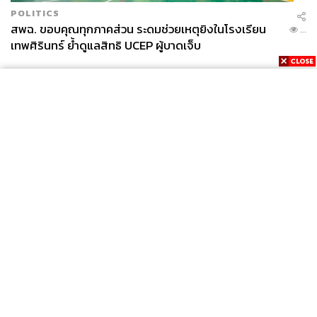
POLITICS
สพฉ. ขอบคุณทุกภาคส่วน ระดมช่วยเหตุยิงในโรงเรียน
...
เทพศิรินทร์ ย้ำดูแลสิทธิ UCEP ผู้บาดเจ็บ
News
Wealth
Pop
Podcast
Video
Now
Opinion
Careers
Events
Privacy
About
Contact
Policy
FOR
ADVERTISING
MEMBERSHIP