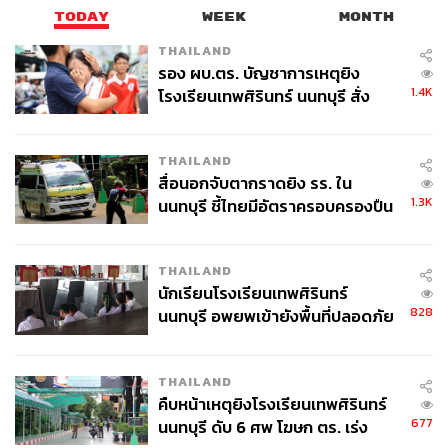
TODAY
WEEK
MONTH
THAILAND
รอง ผบ.ตร. บัญชาการเหตุยิง
1.4K
โรงเรียนเทพศิรินทร์ นนทบุรี สั่ง
ค้นหา 2 รอบยืนยันไร้คนติดค้าง พบ
ศพปู่-ย่าที่บ้านพักผู้ก่อเหตุ
THAILAND
สื่อนอกจับตากราดยิง รร. ใน
1.3K
นนทบุรี ชี้ไทยมีอัตราครอบครองปืน
สูงในระดับต้นของภูมิภาค
THAILAND
นักเรียนโรงเรียนเทพศิรินทร์
828
นนทบุรี อพยพเข้ายังพื้นที่ปลอดภัย
ชั่วคราว หลังเหตุใช้อาวุธปืนภายใน
โรงเรียนคลี่คลาย
THAILAND
คืบหน้าเหตุยิงโรงเรียนเทพศิรินทร์
677
นนทบุรี ดับ 6 ศพ โฆษก ตร. เร่ง