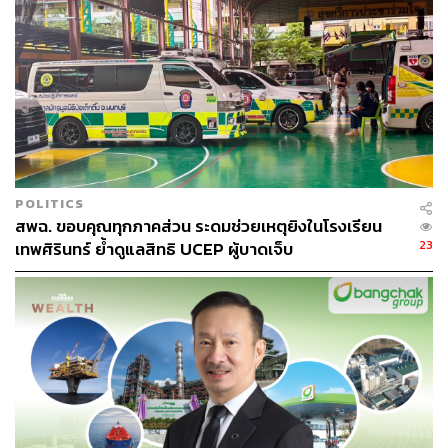
ข้อมูลความเชื่อมโยงกับเครือข่ายทุนสีเทา
หัวหน้าพรรคประชาชนตั้งคำถามว่า เทียบกับกรณีนี้ ที่พิพัฒน์
ยอมรับโดยตรงว่าเป็นเพื่อนกับเสี่ยตือ ท่านจะปฏิบัติต่อกรณีนี้
อย่างไร หรือจะปฏิบัติอย่าง 2 มาตรฐาน เพราะพิพัฒน์เป็นหัว
จ่ายให้พรรคภูมิใจไทยหรือไม่
จากนั้น สิริพงศ์ อังคสกุลเกียรติ ได้ขออภัย ก่อนระบุว่า เดิมได้
รับแจ้งว่าเนื้อหากระทู้ถามเกี่ยวกับเรื่องแลนด์บริดจ์ ซึ่งมีผู้
POLITICS
สพฉ. ขอบคุณทุกภาคส่วน ระดมช่วยเหตุยิงในโรงเรียน
ถามถึง 2 กระทู้ ต่อมาก็ทราบว่า เมื่อช่วงเช้าวันนี้ณัฐพงษ์ได้
23
เทพศิรินทร์ ย้ำดูแลสิทธิ UCEP ผู้บาดเจ็บ
เสียสละเปลี่ยนหัวข้อคำถาม เพราะเห็นว่าซ้ำกัน 2 กระทู้อาจ
จะไม่เหมาะสม แต่เนื้อหาการถามที่ได้รับมาอาจไม่ตรงกับที่
ณัฐพงษ์ถาม ใน 5 ประเด็นที่ถามมา ไม่เกี่ยวข้องกับความรับ
ผิดชอบของกระทรวงคมนาคมเลย
อย่างไรก็ตาม เข้าใจว่าเป็นเรื่องสำคัญจึงจะกราบเรียนนายก
รัฐมนตรี และหลายเรื่องได้ดำเนินการในชั้นกรมสอบสวนคดี
พิเศษ (DSI) แล้ว ส่วนตัวจึงเห็นว่าผู้เหมาะสมมาตอบคือ
รัฐมนตรีว่าการกระทรวงยุติธรรม