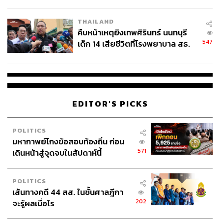
สอบปมขโมยปืนปู่ก่อเหตุ
THAILAND
คืบหน้าเหตุยิงเทพศิรินทร์ นนทบุรี
547
เด็ก 14 เสียชีวิตที่โรงพยาบาล สธ.
ยืนยันครูเสียชีวิต 5 ราย เจ็บ 22
ราย
EDITOR'S PICKS
POLITICS
มหากาพย์โกงข้อสอบท้องถิ่น ก่อน
571
เดินหน้าสู่จุดจบในสัปดาห์นี้
POLITICS
เส้นทางคดี 44 สส. ในชั้นศาลฎีกา
202
จะรู้ผลเมื่อไร