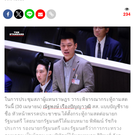
234
ในการประชุมสภาผู้แทนราษฎร วาระพิจารณากระทู้ถามสด
วันนี้ (30 เมษายน)
ณัฐพงษ์ เรืองปัญญาวุฒิ
สส. แบบบัญชีราย
ชื่อ หัวหน้าพรรคประชาชน ได้ตั้งกระทู้ถามสดต่อนายก
รัฐมนตรี โดยนายกรัฐมนตรีได้มอบหมาย พิพัฒน์ รัชกิจ
ประการ รองนายกรัฐมนตรี และรัฐมนตรีว่าการกระทรวง