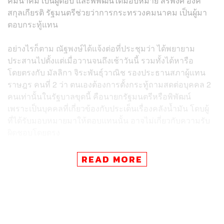
คมนาคม เป็นผู้ตอบ และพิพัฒน์ได้มอบหมาย สิริพงศ์ อังค
สกุลเกียรติ รัฐมนตรีช่วยว่าการกระทรวงคมนาคม เป็นผู้มา
ตอบกระทู้แทน
อย่างไรก็ตาม ณัฐพงษ์ได้แจ้งต่อที่ประชุมว่า ได้พยายาม
ประสานไปตั้งแต่เมื่อวานจนถึงเช้าวันนี้ รวมทั้งได้หารือ
โดยตรงกับ มัลลิกา จิระพันธุ์วาณิช รองประธานสภาผู้แทน
ราษฎร คนที่ 2 ว่า ตนเองต้องการตั้งกระทู้ถามสดต่อบุคคล 2
คนเท่านั้นในรัฐบาลขุดนี้ คือนายกรัฐมนตรีหรือพิพัฒน์
เพราะเป็นบุคคลที่เกี่ยวข้องกับประเด็นเรื่องคลังน้ำมัน โดบผู้
ที่ได้รับมอบหมายมาให้ตอบแทนนั้น อาจไม่เกี่ยวกับความรับ
ผิดชอบโดยตรง
ณัฐพงษ์ระบุว่า เพื่อไม่ให้เวลา จะขออนุญาตประธานในที่
READ MORE
ประชุมใช้เวลาตั้งกระทู้ถามลอย เพื่อส่งเป็นคำถามหรือ
การบ้านล่วงหน้าให้นายกรัฐมนตรีหรือพิพัฒน์ได้เข้ามาตอบ
ในที่ประชุมสภาฯ ต่อไป โดย โสภณ ซารัมย์ ประธานสภาผู้
แทนราษฎร ปฏิบัติหน้าที่ประธานการประชุมขณะนั้น ระบุว่า
ตามข้อบังคับกระทู้จะตกไปหากผู้ถามไม่ถาม แต่อนุญาตให้