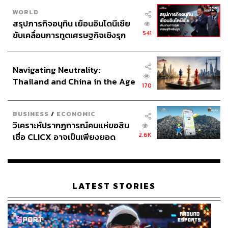
WORLD
สรุปภารกิจอนุทิน เยือนอินโดนีเซีย
541
ขับเคลื่อนการทูตเศรษฐกิจเชิงรุก
ประกาศหุ้นส่วนยุทธศาสตร์ไทย –
อินโดนีเซีย
Navigating Neutrality:
Thailand and China in the Age
170
of a New Global Order
BUSINESS
/
ECONOMIC
วิเคราะห์ปรากฏการณ์คนแห่ขอสิน
2.6K
เชื่อ CLICX อาจเป็นเพียงยอด
ภูเขาน้ำแข็ง ของปัญหาหนี้ครัว
เรือนไทยที่ถูกซุกไว้
LATEST STORIES