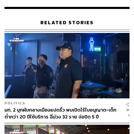
บางจากในปี 2566 ด้วยมูลค่าที่สูงเกินจริง ทำให้สงสัย
ว่าตั้งราคาแพงเกินขนาดนี้เพื่ออะไร
เสี่ยตือเป็นเจ้าของกาสิโนหลายแห่งในฝั่งกัมพูชา ซึ่ง
RELATED STORIES
อาจพัวพันกับแก๊งทุนเทาสแกมเมอร์ ที่พยายามบริษัท
บางจากผ่านการซื้อหุ้น
ไชยชนก ชิดชอบ เลขาธิการพรรคภูมิใจไทย เคยยืนยัน
ว่า ลูกชายเสี่ยตือพยายามติดสินบน 40 ล้านบาท แลก
กับยุติการดำเนินคดีปราบปราบแก๊งสแกมเมอร์
ลูกสาวของเสี่ยตือถือหุ้นในบริษัทน้ำมัน จังหวัดอ่างทอง
เสื่อตือเป็นเพื่อนของพิพัฒน์ เพราะพิพัฒน์เคยตอบ
สื่อมวลชนที่ถามเรื่องสัญญากู้เงินซึ่งเชื่อมโยงถึงเสี่ยตือ
ว่า “ผมมีเพื่อนสักคน มันลำบากมากเลยหรือ”
ณัฐพงษ์กล่าวอีกว่า ‘เหตุบังเอิญพลัส’ ในรัฐบาลชุดนี้ สังคม
POLITICS
ไทยไม่เคยได้รับคำตอบจาก 2 คนนี้เลย จึงฝากไปยัง อนุทิน
มท. 2 บุกผับกลางเมืองแปดริ้ว พบเปิดไร้ใบอนุญาต-เด็ก
ชาญวีรกูล นายกรัฐมตนตรี ว่า เมื่อครั้งที่โทรไปขอให้ วรภัค
1
ต่ำกว่า 20 ปีใช้บริการ ฉี่ม่วง 32 ราย จ่อปิด 5 ปี
ธันยาวงษ์ อดีตรัฐมนตรีช่วยว่าการกระทรวงการคลัง ลาออก
จากตำแหน่ง ทั้งที่ดำรงตำแหน่งได้เพียง 33 วัน เพราะพบ