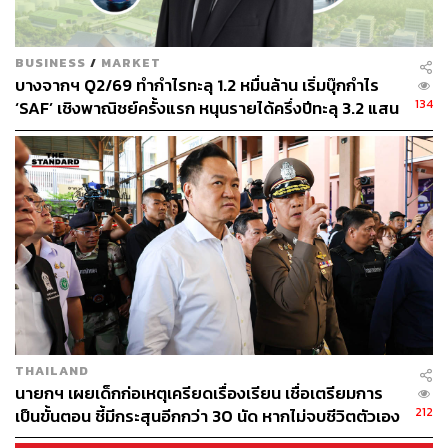
TAGS:
พรรคประชาชน
นายกรัฐมนตรี
วรภัค ธันยาวงษ์
เพชรบุรี
สมาชิกสภาผู้แทนราษฎร (สส.)
BUSINESS
/
MARKET
บริษัท บางจาก คอร์ปอเรชัน จำกัด (มหาชน)
บางจากฯ Q2/69 ทำกำไรทะลุ 1.2 หมื่นล้าน เริ่มบุ๊กกำไร
อนุทิน ชาญวีรกูล
พรรคภูมิใจไทย
134
‘SAF’ เชิงพาณิชย์ครั้งแรก หนุนรายได้ครึ่งปีทะลุ 3.2 แสน
พิพัฒน์ รัชกิจประการ
BCPG
ล้าน
ณัฐพงษ์ เรืองปัญญาวุฒิ
คลังน้ำมัน
234
THAILAND
นายกฯ เผยเด็กก่อเหตุเครียดเรื่องเรียน เชื่อเตรียมการ
ABOUT THE AUTHOR
212
เป็นขั้นตอน ชี้มีกระสุนอีกกว่า 30 นัด หากไม่จบชีวิตตัวเอง
THE STANDARD TEAM
อาจสูญเสียเพิ่ม