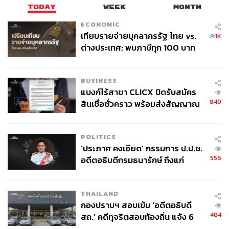
TODAY
WEEK
MONTH
ECONOMIC
เทียบรายจ่ายบุคลากรรัฐ ไทย vs.
1K
ต่างประเทศ: พบภาษีทุก 100 บาท
ของคนไทยใช้ไปกับข้าราชการเฉียด
40 บาท
BUSINESS
แบงก์ไร้สาขา CLICX ปิดรับสมัคร
840
สินเชื่อชั่วคราว พร้อมส่งสัญญาณ
เตือนกลุ่มกู้เงินผิดวัตถุประสงค์-ให้
ข้อมูลเท็จ เตรียมดำเนินคดีเด็ดขาด
POLITICS
‘ประภาศ คงเอียด’ กรรมการ ป.ป.ช.
556
อดีตอธิบดีกรมธนารักษ์ ถึงแก่
อนิจกรรม
THAILAND
กองปราบฯ สอบเข้ม ‘อดีตอธิบดี
484
สถ.’ คดีทุจริตสอบท้องถิ่น แจ้ง 6
ข้อหาหนัก จ่อชง ป.ป.ช. 12 ส.ค. นี้