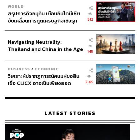
WORLD
สรุปภารกิจอนุทิน เยือนอินโดนีเซีย
512
ขับเคลื่อนการทูตเศรษฐกิจเชิงรุก
ประกาศหุ้นส่วนยุทธศาสตร์ไทย –
อินโดนีเซีย
Navigating Neutrality:
Thailand and China in the Age
145
of a New Global Order
BUSINESS
/
ECONOMIC
วิเคราะห์ปรากฏการณ์คนแห่ขอสิน
2.4K
เชื่อ CLICX อาจเป็นเพียงยอด
ภูเขาน้ำแข็ง ของปัญหาหนี้ครัว
เรือนไทยที่ถูกซุกไว้
LATEST STORIES