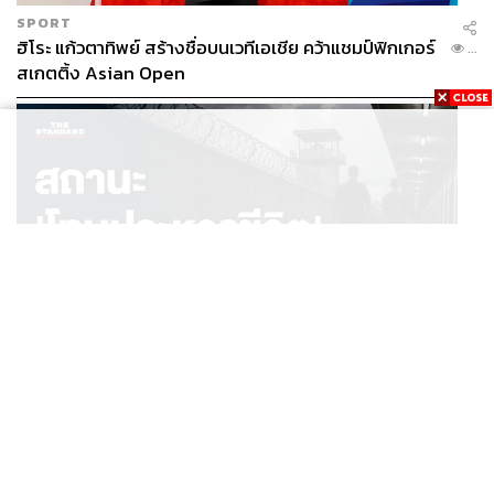
SPORT
ฮิโระ แก้วตาทิพย์ สร้างชื่อบนเวทีเอเชีย คว้าแชมป์ฟิกเกอร์
...
สเกตติ้ง Asian Open
THAILAND
ผ่าข้อเท็จจริง ‘โทษประหาร’ ไทย ต้นทุนชีวิต ข้อกฎหมาย
...
และทางออกเพื่อความปลอดภัยสังคม