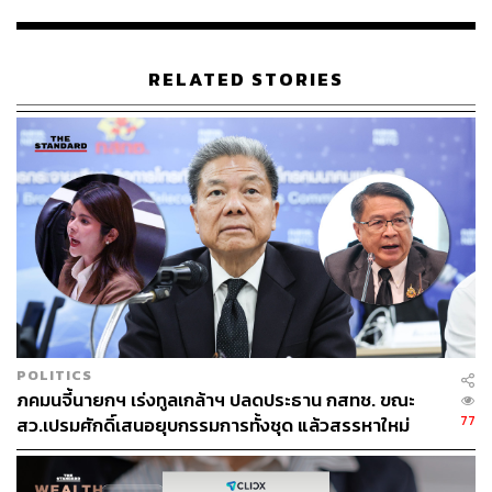
TAGS:
ธนาคารแห่งประเทศไทย
นาโนไฟแนนซ์
RELATED STORIES
133
ABOUT THE AUTHOR
มนต์ชัย วงษ์กิตติไกรวัล
นักข่าวธุรกิจและเจ้าของเพจ BizKlass
POLITICS
ภคมนจี้นายกฯ เร่งทูลเกล้าฯ ปลดประธาน กสทช. ขณะ
77
สว.เปรมศักดิ์เสนอยุบกรรมการทั้งชุด แล้วสรรหาใหม่