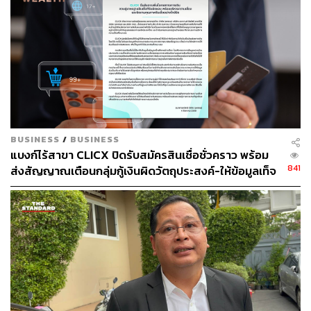
BUSINESS
/
BUSINESS
แบงก์ไร้สาขา CLICX ปิดรับสมัครสินเชื่อชั่วคราว พร้อม
841
ส่งสัญญาณเตือนกลุ่มกู้เงินผิดวัตถุประสงค์-ให้ข้อมูลเท็จ
เตรียมดำเนินคดีเด็ดขาด