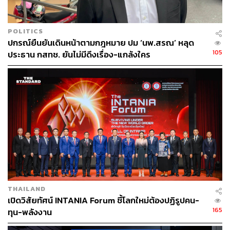
POLITICS
ปกรณ์ยืนยันเดินหน้าตามกฎหมาย ปม ‘นพ.สรณ’ หลุด
105
ประธาน กสทช. ยันไม่มีดึงเรื่อง-แกล้งใคร
THAILAND
เปิดวิสัยทัศน์ INTANIA Forum ชี้โลกใหม่ต้องปฏิรูปคน-
165
ทุน-พลังงาน