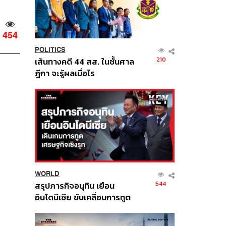
454
POLITICS
210
เส้นทางคดี 44 สส. ในชั้นศาล
ฎีกา จะรู้ผลเมื่อไร
WORLD
544
สรุปภารกิจอนุทิน เยือน
อินโดนีเซีย ขับเคลื่อนการทูต
เศรษฐกิจเชิงรุก ประกาศหุ้น
ส่วนยุทธศาสตร์ไทย –