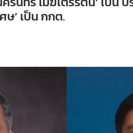
‘นครินทร์ เมฆไตรรัตน์’ เป็น
ิเศษ’ เป็น กกต.