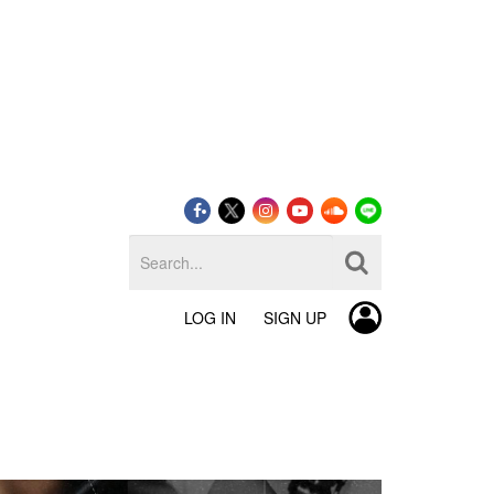
LOG IN
SIGN UP