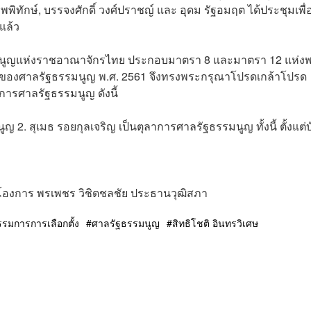
พพิทักษ์, บรรจงศักดิ์ วงศ์ปราชญ์ และ อุดม รัฐอมฤต ได้ประชุมเพื่
แล้ว
นูญแห่งราชอาณาจักรไทย ประกอบมาตรา 8 และมาตรา 12 แห่ง
าของศาลรัฐธรรมนูญ พ.ศ. 2561 จึงทรงพระกรุณาโปรดเกล้าโปรด
ารศาลรัฐธรรมนูญ ดังนี้
2. สุเมธ รอยกุลเจริญ เป็นตุลาการศาลรัฐธรรมนูญ ทั้งนี้ ตั้งแต่บั
าชโองการ พรเพชร วิชิตชลชัย ประธานวุฒิสภา
รรมการการเลือกตั้ง
ศาลรัฐธรรมนูญ
สิทธิโชติ อินทรวิเศษ