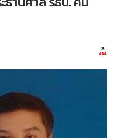
 ประธานศาล รธน. คน
454