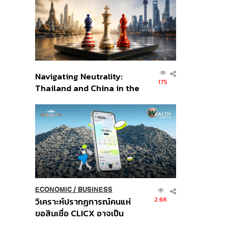
อินโดนีเซีย
Navigating Neutrality:
175
Thailand and China in the
Age of a New Global
Order
ECONOMIC
/
BUSINESS
2.6K
วิเคราะห์ปรากฏการณ์คนแห่
ขอสินเชื่อ CLICX อาจเป็น
เพียงยอดภูเขาน้ำแข็ง ของ