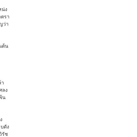
หน่ง
าตรา
ญว่า
นต้น
้า
าศลง
พ้น
่ง
บดัง
ิรัช