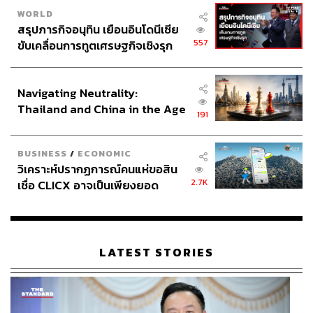
WORLD
สรุปภารกิจอนุทิน เยือนอินโดนีเซีย
557
ขับเคลื่อนการทูตเศรษฐกิจเชิงรุก
ประกาศหุ้นส่วนยุทธศาสตร์ไทย –
อินโดนีเซีย
Navigating Neutrality:
Thailand and China in the Age
191
of a New Global Order
BUSINESS
/
ECONOMIC
วิเคราะห์ปรากฏการณ์คนแห่ขอสิน
2.7K
เชื่อ CLICX อาจเป็นเพียงยอด
ภูเขาน้ำแข็ง ของปัญหาหนี้ครัว
เรือนไทยที่ถูกซุกไว้
LATEST STORIES