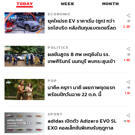
TODAY
WEEK
MONTH
ECONOMIC
ยุคใหม่รถ EV ราคาเริ่ม (ถูก) กว่า
2.4K
รถไฮบริด หลังต้นทุนแบตเตอรี่ลด
ลง - จีนแห่บุกตลาดเกิดใหม่
POLITICS
ผลชันสูตร 8 ศพ เหตุยิงใน รร.
1.4K
เทพศิรินทร์ นนทบุรี พบกระสุนเข้า
จุดสำคัญ ‘ศีรษะ-หน้าอก’ ครูถูกยิง
4 นัด จากระยะไกล
POP
นาคี๓ ครุฑา นาคี เผยภาพชุดแรก
1.1K
พร้อมปักวันฉาย 22 ต.ค. นี้
SPORT
adidas เปิดตัว Adizero EVO SL
1K
EXO คอลเล็กชันพิเศษรับฤดูกาล
College Football