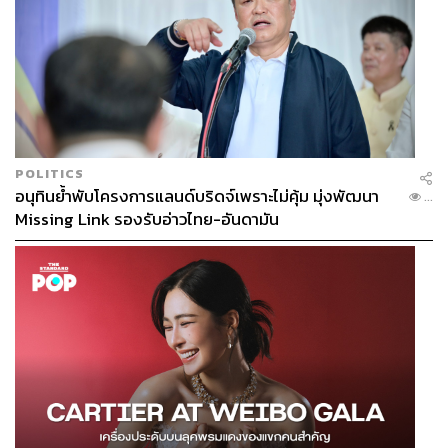
POLITICS
อนุทินย้ำพับโครงการแลนด์บริดจ์เพราะไม่คุ้ม มุ่งพัฒนา
...
Missing Link รองรับอ่าวไทย-อันดามัน