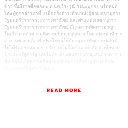
ข้าว ซึ่งมีรายชื่อของ พ.ต.นพ.วีระวุฒิ วัจนะพุกกะ หรือหมอ
โด่ง ผู้ถูกกล่าวหาที่ 3 เมื่อครั้งดำรงตำแหน่งผู้ช่วยเลขานุการ
รัฐมนตรีว่าการกระทรวงพาณิชย์ และตำแหน่งเลขานุการ
รัฐมนตรีว่าการกระทรวงพาณิชย์ มีมูลความผิดทางอาญา
โดยได้กระทำความผิดร่วมกับนายบุญทรง โดยแบ่งหน้าที่การ
ทำงานช่วยเหลือเพื่อประโยชน์ให้กับกลุ่มบริษัทเอกชนจีนที่
ไม่ได้รับมอบหมายจากรัฐบาลจีนให้เข้ามาทำสัญญาซื้อขาย
ข้าวแบบรัฐต่อรัฐ โดยไม่ต้องแข่งขันราคากับผู้เสนอราคาราย
อื่น ก่อให้เกิดความเสียหายแก่กรมการค้าต่างประเทศและ
ประเทศชาติอย่างร้ายแรง
ซึ่ง ป.ป.ช. ได้ไต่สวนและรวบรวมพยานหลักฐาน โดยตรวจพบ
กระแสการเงินที่เคลื่อนไหวผิดปกติจำนวนมากของ
READ MORE
พ.ต.นพ.วีระวุฒิ
ทั้งนี้ที่ประชุมคณะกรรมการ ป.ป.ช. เมื่อวันที่ 2 พฤศจิกายนที่
ผ่านมา ได้พิจารณารายงานผลการไต่สวนข้อเท็จจริงแล้วเห็น
ว่า ผู้ถูกกล่าวหาไม่สามารถชี้แจงแหล่งที่มาของทรัพย์สินได้