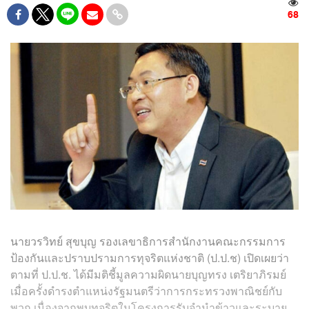
68
นายวรวิทย์ สุขบุญ รองเลขาธิการสำนักงานคณะกรรมการ
ป้องกันและปราบปรามการทุจริตแห่งชาติ (ป.ป.ช) เปิดเผยว่า
ตามที่ ป.ป.ช. ได้มีมติชี้มูลความผิดนายบุญทรง เตริยาภิรมย์
เมื่อครั้งดำรงตำแหน่งรัฐมนตรีว่าการกระทรวงพาณิชย์กับ
พวก เนื่องจากพบทุจริตในโครงการรับจำนำข้าวและระบาย