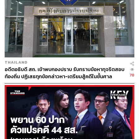
ทุจริตโครงการรับจำนำข้าว โดยแบ่งเป็นนักการเมือง 5 ราย
และเจ้าหน้าที่รัฐ 3 ราย
ภาพ:
ประชาชาติธุรกิจออนไลน์
TAGS:
โครงการจำนำข้าว
คณะกรรมการป้องกันและปราบปรามการทุจริตแห่งชาติ
(ป.ป.ช.)
บุญทรง เตริยาภิรมย์
วรวิทย์ สุขบุญ
THAILAND
วีระวุฒิ วัจนะพุกกะ
อดีตอธิบดี สถ. เข้าพบกองปราบ รับทราบข้อหาทุจริตสอบ
70
ท้องถิ่น ปฏิเสธทุกข้อกล่าวหา-เตรียมสู้คดีในชั้นศาล
68