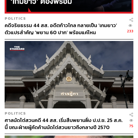
ABOUT THE AUTHOR
ธนกร วงษ์ปัญญา
POLITICS
บรรณาธิการข่าวในประเทศ กอง
คดีจริยธรรม 44 สส. อดีตก้าวไกล กลายเป็น ‘เกมยาว’
บรรณาธิการข่าว THE STANDARD
233
ตัวแปรสำคัญ ‘พยาน 60 ปาก’ พร้อมแค่ไหน
POLITICS
ศาลนัดไต่สวนคดี 44 สส. เริ่มสืบพยานฝั่ง ป.ป.ช. 25 ส.ค.
75
นี้ ขณะฝ่ายผู้คัดค้านนัดไต่สวนยาวถึงกลางปี 2570