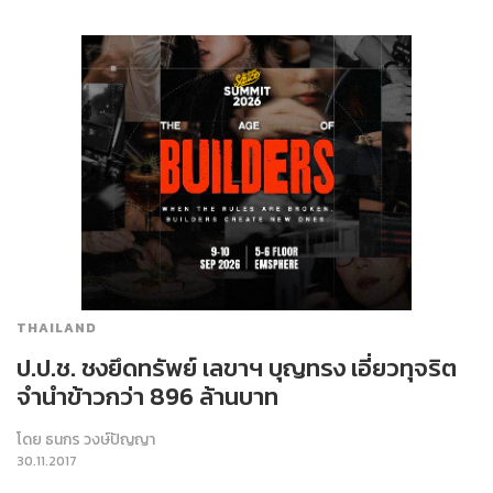
THAILAND
ป.ป.ช. ชงยึดทรัพย์ เลขาฯ บุญทรง เอี่ยวทุจริต
จำนำข้าวกว่า 896 ล้านบาท
โดย
ธนกร วงษ์ปัญญา
30.11.2017