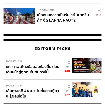
THAILAND
เมื่อถนนกลายเป็นรันเวย์ ‘แยกริน
1K
คำ’ จัด LANNA HAUTE
COUTURE กลางสายฝน
EDITOR'S PICKS
POLITICS
มหากาพย์โกงข้อสอบท้องถิ่น ก่อน
601
เดินหน้าสู่จุดจบในสัปดาห์นี้
POLITICS
เส้นทางคดี 44 สส. ในชั้นศาลฎีกา
237
จะรู้ผลเมื่อไร