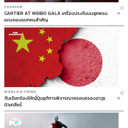
FASHION
CARTIER AT WEIBO GALA เครื่องประดับบนลุคพรม
...
แดงของแขกคนสำคัญ
WORLD
/
CHINA
จีนเรียกร้องให้ญี่ปุ่นยุติการพิจารณาครอบครองอาวุธ
...
นิวเคลียร์