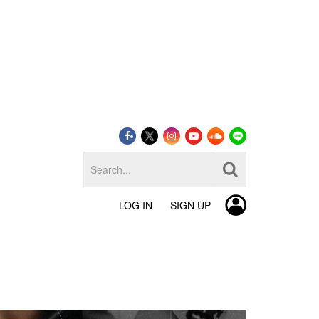
LOG IN
SIGN UP