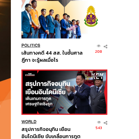
POLITICS
208
เส้นทางคดี 44 สส. ในชั้นศาล
ฎีกา จะรู้ผลเมื่อไร
WORLD
543
สรุปภารกิจอนุทิน เยือน
อินโดนีเซีย ขับเคลื่อนการทูต