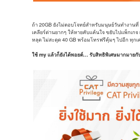
ถ้า 20GB ยังไม่ตอบโจทย์สำหรับมนุษย์วันทำงานที่ 
เคลียร์ด่านยากๆ ให้หายคับแค้นใจ ขยับไปแพ็กเกจ 
หลุด ไม่สะดุด 40 GB พร้อมโทรฟรีคุ้มๆ ไปอีก ทุกเค
ใช้ my แล้วก็ยังได้พอยต์… รับสิทธิพิเศษมากมายก