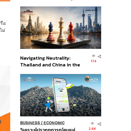
เศรษฐกิจเชิงรุก ประกาศหุ้น
ส่วนยุทธศาสตร์ไทย –
อินโดนีเซีย
รือ
ไม่
Navigating Neutrality:
174
Thailand and China in the
Age of a New Global
Order
BUSINESS
/
ECONOMIC
2.6K
วิเคราะห์ปรากฏการณ์คนแห่