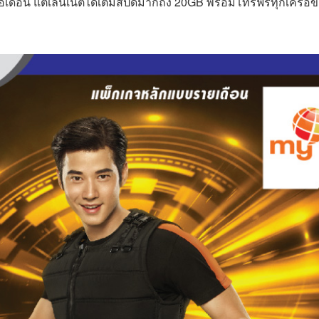
ต่อเดือน แต่เล่นเน็ตได้เต็มสปีดมากถึง 20GB พร้อมโทรฟรีทุกเครือข