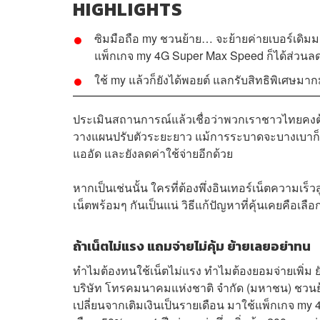
HIGHLIGHTS
ซิมมือถือ my ชวนย้าย… จะย้ายค่ายเบอร์เดิมม
แพ็กเกจ my 4G Super Max Speed ก็ได้ส่วนล
ใช้ my แล้วก็ยังได้พอยต์ แลกรับสิทธิพิเศษมา
ประเมินสถานการณ์แล้วเชื่อว่าพวกเราชาวไทยคงต้
วางแผนปรับตัวระยะยาว แม้การระบาดจะบางเบาก็ว
แออัด และยังลดค่าใช้จ่ายอีกด้วย
หากเป็นเช่นนั้น ใครที่ต้องพึ่งอินเทอร์เน็ตควา
เน็ตพร้อมๆ กันเป็นแน่ วิธีแก้ปัญหาที่คุ้นเคยคือเลือก 
ถ้าเน็ตไม่แรง แถมจ่ายไม่คุ้ม ย้ายเลยอย่าทน
ทำไมต้องทนใช้เน็ตไม่แรง ทำไมต้องยอมจ่ายเพิ่ม ยัง
บริษัท โทรคมนาคมแห่งชาติ จำกัด (มหาชน) ชวนย้า
เปลี่ยนจากเติมเงินเป็นรายเดือน มาใช้แพ็กเกจ my 