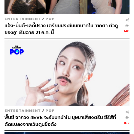
ENTERTAINMENT
/
POP
แป้ง-มิ้นต์-เลดี้ปราง เตรียมประชันบทบาทใน ‘ตถตา ตัวกู
140
ของกู’ เริ่มฉาย 21 ก.ค. นี้
ENTERTAINMENT
/
POP
พั้นช์ จากวง 4EVE จะรับบทนำใน บุษบาเสี่ยงตรีน ซีรีส์ที่
162
ดัดแปลงจากเว็บตูนชื่อดัง