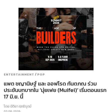
/
ENTERTAINMENT
POP
แพต ชญานิษฐ์ และ ออฟโรด กันตภณ ร่วม
ประชันบทบาทใน ‘มุ่ยเฟย (Muifei)’ เริ่มตอนแรก
17 มิ.ย. นี้
โดย
ขัติยา ฤทธิรุตม์
03.06.2026