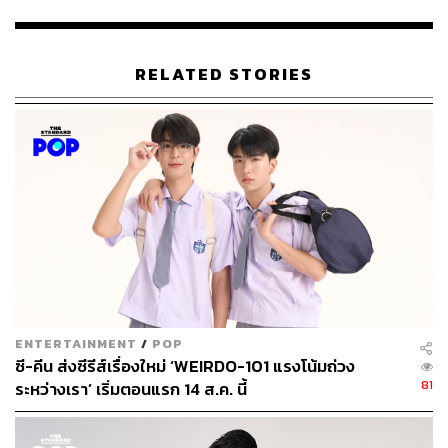
RELATED STORIES
495
ABOUT THE AUTHOR
ขัติยา ฤทธิรุตม์
Content Creator (Thai Culture) - THE
STANDARD POP
ENTERTAINMENT
/
POP
ซี-คีน ส่งซีรีส์เรื่องใหม่ ‘WEIRDO-101 แรงโน้มถ่วง
81
ระหว่างเรา’ เริ่มตอนแรก 14 ส.ค. นี้