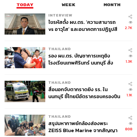
TODAY
WEEK
MONTH
INTERVIEW
ไขรหัสตั้ง ผบ.ตร. ‘ความสามารถ
2.7K
vs อาวุโส’ และอนาคตการปฏิรูปสี
กากี กับ พล.ต.อ. เอก อังสนานนท์
THAILAND
รอง ผบ.ตร. บัญชาการเหตุยิง
1.3K
โรงเรียนเทพศิรินทร์ นนทบุรี สั่ง
ค้นหา 2 รอบยืนยันไร้คนติดค้าง พบ
ศพปู่-ย่าที่บ้านพักผู้ก่อเหตุ
THAILAND
สื่อนอกจับตากราดยิง รร. ใน
1.1K
นนทบุรี ชี้ไทยมีอัตราครอบครองปืน
สูงในระดับต้นของภูมิภาค
THAILAND
สรุปมหากาพย์กล้องส่องพระ
808
ZEISS Blue Marine จากสัญญา