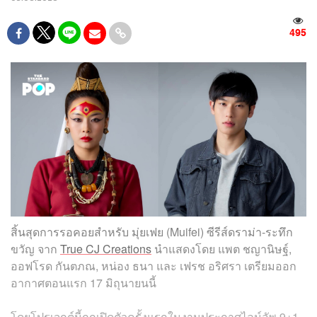
495
สิ้นสุดการรอคอยสำหรับ มุ่ยเฟย (Muifei) ซีรีส์ดราม่า-ระทึก
ขวัญ จาก
True CJ Creations
นำแสดงโดย แพต ชญานิษฐ์,
ออฟโรด กันตภณ, หน่อง ธนา และ เฟรช อริศรา เตรียมออก
อากาศตอนแรก 17 มิถุนายนนี้
โดยโปรเจกต์นี้ถูกเปิดตัวครั้งแรกในงานประกาศไลน์อัพ 9+1