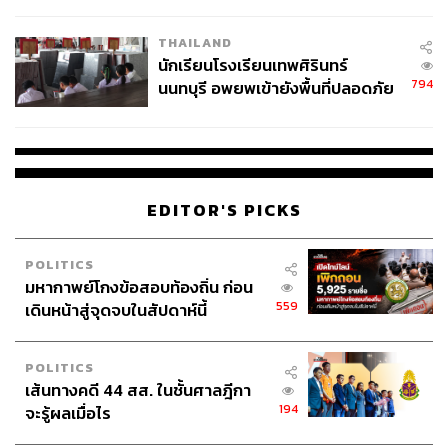
ผลิต 8.3 ล้าน สู่ข้อพิพาท ‘มา
เวลล์ฯ’ ฟ้อง ‘โทน บางแค’ ผิดนัด
THAILAND
จ่ายหนี้-แอบระบุแบรนด์
นักเรียนโรงเรียนเทพศิรินทร์
794
นนทบุรี อพยพเข้ายังพื้นที่ปลอดภัย
ชั่วคราว หลังเหตุใช้อาวุธปืนภายใน
โรงเรียนคลี่คลาย
EDITOR'S PICKS
POLITICS
มหากาพย์โกงข้อสอบท้องถิ่น ก่อน
559
เดินหน้าสู่จุดจบในสัปดาห์นี้
POLITICS
เส้นทางคดี 44 สส. ในชั้นศาลฎีกา
194
จะรู้ผลเมื่อไร