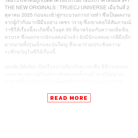
THE NEW ORIGINALS : TRUECJ UNIVERSE เมื่อวันที่ 2
ตุลาคม 2025 ก่อนจะเข้าสู่กระบวนการถ่ายทำ ซึ่งเป็นผลงาน
จากผู้กำกับมากฝีมืออย่าง เพชร วรายุ ซึ่งเขาเคยให้สัมภาษณ์
ว่าซีรีส์เรื่องนี้จะเกิดขึ้นในยุค 90 ที่มาพร้อมกับความเข้มข้น
ครบรส ซึ่งนอกจากนักแสดงนำแล้ว ยังมีนักแสดงมากฝีมืออีก
มากมายทั้งรุ่นเล็กและรุ่นใหญ่ ที่จะมาร่วมประชันความ
ระทึกขวัญในซีรีส์เรื่องนี้
มุ่ยเฟย (Muifei) เป็นเรื่องราวเกี่ยวกับความเชื่อ พิธีกรรมและ
แรงอาฆาตจากผู้รับเคราะห์แทนคนทั้งหมู่บ้าน สู่วิญญาณ
อาฆาตที่จะกลับมาล้างแค้นคนที่เคยทำร้าย มุ่ยเฟย (แพต
ชญานิษฐ์) หญิงสาวชนเผ่าผู้มีหน้าที่อันศักดิ์สิทธิ์ในหมู่บ้าน
บนดอย เป็นร่างทรงม้าขี่ เพื่อรับเคราะห์กรรมแทนคนใน
READ MORE
หมู่บ้าน จนเธอได้เจอกับ ภูมิ (ออฟโรด กันตภณ) ชายหนุ่ม
จากในเมือง และเธอเกิดมีความรักต้องห้าม จึงต้องหนีจาก
หมู่บ้าน เธอต้องใช้ชีวิตอย่างยากลำบากจนถูกหลอกให้มา
ขายตัวและถูกทารุณกรรมปางตาย เป้าหมายเดียวของเธอคือ
การกลับมาแก้แค้นนับตั้งแต่จุดเริ่มต้น กลายเป็นวิญญาณ