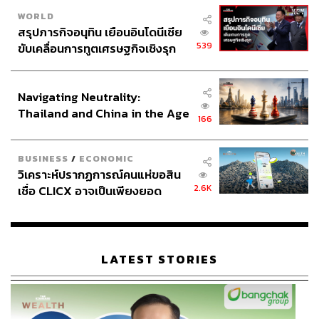
WORLD
สรุปภารกิจอนุทิน เยือนอินโดนีเซีย
539
ขับเคลื่อนการทูตเศรษฐกิจเชิงรุก
ประกาศหุ้นส่วนยุทธศาสตร์ไทย –
อินโดนีเซีย
Navigating Neutrality:
Thailand and China in the Age
166
of a New Global Order
BUSINESS
/
ECONOMIC
วิเคราะห์ปรากฏการณ์คนแห่ขอสิน
2.6K
เชื่อ CLICX อาจเป็นเพียงยอด
ภูเขาน้ำแข็ง ของปัญหาหนี้ครัว
เรือนไทยที่ถูกซุกไว้
LATEST STORIES