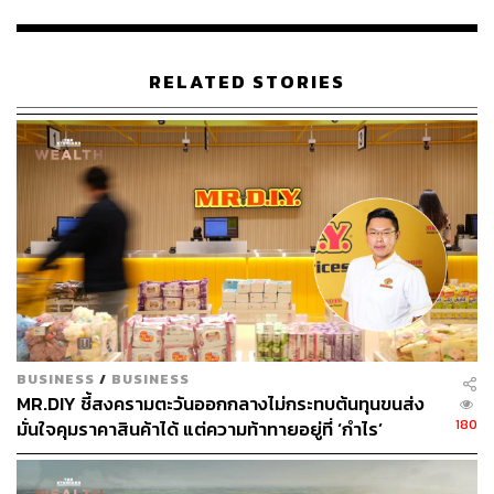
TikTok Shop หลังจากได้ประเดิมเปิดตัวร้านใน Shopee ไป
แล้ว โดยช่องทางที่มองว่ามีโอกาสอย่างมากคือ TikTok
Shop ปัจจุบันผู้คนให้ความสนใจการไลฟ์ขายสินค้าในช่อง
ทางดังกล่าวเพิ่มขึ้นเรื่อยๆ โดยเราจะพัฒนาคอนเทนต์จาก
RELATED STORIES
สินค้าของ MR. D.I.Y. ที่สื่อถึงการที่ลูกค้านำไปใช้งานก็จะ
ทำให้ชีวิตง่ายขึ้น นอกจากเป็นโอกาสในการเพิ่มยอดขาย
แล้วยังทำให้แบรนด์เป็นที่รู้จักกว้างขึ้นอีกด้วย
ทั้งนี้ปัจจุบัน MR. D.I.Y. เป็นหนึ่งในผู้นำด้านค้าปลีกสินค้า
ตกแต่งและซ่อมแซมบ้านรายใหญ่ในเอเชีย มีจำนวนร้านค้า
มากกว่า 2,500 ร้านใน 10 ประเทศ ได้แก่ มาเลเซีย, ไทย,
บรูไน, อินโดนีเซีย, สิงคโปร์, ฟิลิปปินส์, สเปน, ตุรกี, กัมพูชา
และอินเดีย โดยประเทศไทยเป็นตลาดที่เติบโตเร็วกว่าประเทศ
อื่น
BUSINESS
/
BUSINESS
MR.DIY ชี้สงครามตะวันออกกลางไม่กระทบต้นทุนขนส่ง
สามารถติดตาม THE STANDARD WEALTH
180
มั่นใจคุมราคาสินค้าได้ แต่ความท้าทายอยู่ที่ ‘กำไร’
ผ่านแอปพลิเคชันต่างๆ ที่คุณสะดวกหรือใช้งานอยู่แล้วได้เลย