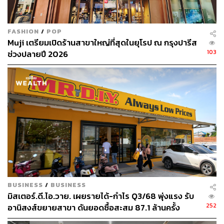
FASHION
/
POP
Muji เตรียมเปิดร้านสาขาใหญ่ที่สุดในยุโรป ณ กรุงปารีส
103
ช่วงปลายปี 2026
BUSINESS
/
BUSINESS
มิสเตอร์.ดี.ไอ.วาย. เผยรายได้-กำไร Q3/68 พุ่งแรง รับ
252
อานิสงส์ขยายสาขา ดันยอดซื้อสะสม 87.1 ล้านครั้ง