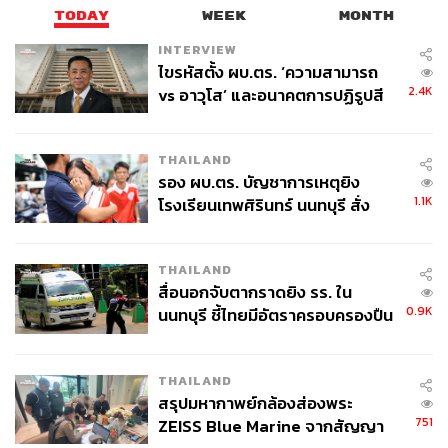
TODAY
WEEK
MONTH
INTERVIEW
ไขรหัสตั้ง ผบ.ตร. ‘ความสามารถ
2.4K
vs อาวุโส’ และอนาคตการปฏิรูปสี
กากี กับ พล.ต.อ. เอก อังสนานนท์
THAILAND
รอง ผบ.ตร. บัญชาการเหตุยิง
1.1K
โรงเรียนเทพศิรินทร์ นนทบุรี สั่ง
ค้นหา 2 รอบยืนยันไร้คนติดค้าง พบ
ศพปู่-ย่าที่บ้านพักผู้ก่อเหตุ
THAILAND
สื่อนอกจับตากราดยิง รร. ใน
0.9K
นนทบุรี ชี้ไทยมีอัตราครอบครองปืน
สูงในระดับต้นของภูมิภาค
THAILAND
สรุปมหากาพย์กล้องส่องพระ
751
ZEISS Blue Marine จากสัญญา