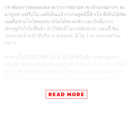
“เราต้องการทดลองตลาดว่าการขยายสาขาจำนวนมากๆ จะ
มาถูกทางหรือไม่ แต่ก็เห็นแล้วว่ากลยุทธ์นี้สำเร็จ ที่เห็นได้ชัด
เลยคือช่วงโควิดยอดขายไม่ได้ชะลอตัว และวันนี้ภาวะ
เศรษฐกิจก็เริ่มฟื้นตัว ทำให้ยังมีโอกาสอีกมาก” แอนดี้ ชิน
ประธานเจ้าหน้าที่บริหาร มิสเตอร์. ดี.ไอ.วาย. ประเทศไทย
กล่าว
สำหรับในปี 2567 MR. D.I.Y. ยังโฟกัสไปที่การขยายสาขา
เช่นเดิม พร้อมเตรียมงบลงทุน 2 พันล้านบาท ขยายสาขาใหม่
เพิ่ม 195 แห่งทั่วประเทศไทย เป็นร้านรูปแบบสแตนด์อโลน
พื้นที่ 700 ตารางเมตร เน้นเปิดในแหล่งชุมชนและโรงเรียน
โดยมีเป้าหมายเปิดให้ครอบคลุม 77 จังหวัด และทุกๆ สาขา
จะครอบคลุมพื้นที่รัศมี 3 กิโลเมตร
READ MORE
ข่าวที่เกี่ยวข้อง:
MR. D.I.Y. เลือกไทยเป็นประเทศที่ 2 ในการบุกออนไลน์