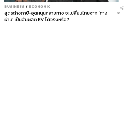
BUSINESS
/
ECONOMIC
สูตรถ่างภาษี-อุดหนุนกลางทาง จะเปลี่ยนไทยจาก ‘ทาง
...
ผ่าน’ เป็นฮับผลิต EV ได้จริงหรือ?
News
Wealth
Pop
Podcast
Video
Now
Opinion
Careers
Events
Privacy
About
Contact
Policy
FOR
ADVERTISING
MEMBERSHIP