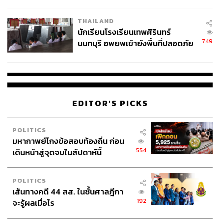
ผลิต 8.3 ล้าน สู่ข้อพิพาท ‘มา
เวลล์ฯ’ ฟ้อง ‘โทน บางแค’ ผิดนัด
THAILAND
จ่ายหนี้-แอบระบุแบรนด์
นักเรียนโรงเรียนเทพศิรินทร์
749
นนทบุรี อพยพเข้ายังพื้นที่ปลอดภัย
ชั่วคราว หลังเหตุใช้อาวุธปืนภายใน
โรงเรียนคลี่คลาย
EDITOR'S PICKS
POLITICS
มหากาพย์โกงข้อสอบท้องถิ่น ก่อน
554
เดินหน้าสู่จุดจบในสัปดาห์นี้
POLITICS
เส้นทางคดี 44 สส. ในชั้นศาลฎีกา
192
จะรู้ผลเมื่อไร