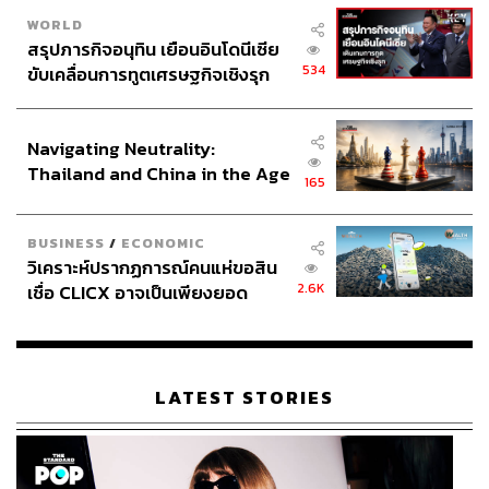
WORLD
สรุปภารกิจอนุทิน เยือนอินโดนีเซีย
534
ขับเคลื่อนการทูตเศรษฐกิจเชิงรุก
ประกาศหุ้นส่วนยุทธศาสตร์ไทย –
อินโดนีเซีย
Navigating Neutrality:
Thailand and China in the Age
165
of a New Global Order
BUSINESS
/
ECONOMIC
วิเคราะห์ปรากฏการณ์คนแห่ขอสิน
2.6K
เชื่อ CLICX อาจเป็นเพียงยอด
ภูเขาน้ำแข็ง ของปัญหาหนี้ครัว
เรือนไทยที่ถูกซุกไว้
LATEST STORIES