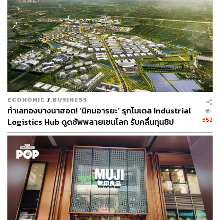
TAGS:
MR. D.I.Y.
ของใช้ในบ้าน
เครื่องใช้ในบ้าน
ECONOMIC
/
BUSINESS
ทำเลทองบางนาฮอต! ‘นิคมอารยะ’ รุกโมเดล Industrial
552
Logistics Hub ดูดซัพพลายเชนโลก รับคลื่นทุนชิป
1.4K
Infineon – MR. D.I.Y. – Data Center
ABOUT THE AUTHOR
จิรันธนิน กมลเลิศ
Content Creator ประจำ THE STANDARD
WEALTH