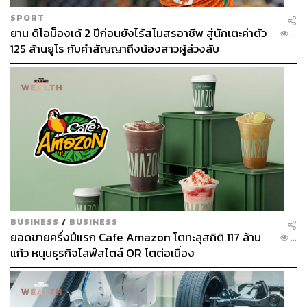
SPORT
ยาน ดิโอม็องเด้ 2 ปีก่อนยังไร้สโมสรอาชีพ สู่นักเตะค่าตัว
...
125 ล้านยูโร กับคำสัญญาถึงน้องสาวผู้ล่วงลับ
BUSINESS
/
BUSINESS
ยอดขายครึ่งปีแรก Cafe Amazon โตทะลุสถิติ 117 ล้าน
...
แก้ว หนุนธุรกิจไลฟ์สไตล์ OR โตต่อเนื่อง