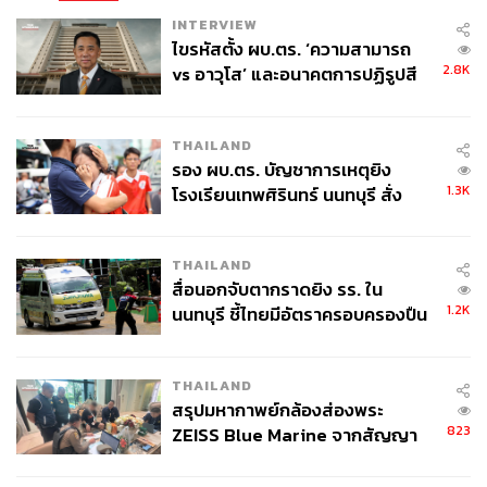
INTERVIEW
ไขรหัสตั้ง ผบ.ตร. ‘ความสามารถ
2.8K
vs อาวุโส’ และอนาคตการปฏิรูปสี
กากี กับ พล.ต.อ. เอก อังสนานนท์
THAILAND
รอง ผบ.ตร. บัญชาการเหตุยิง
1.3K
โรงเรียนเทพศิรินทร์ นนทบุรี สั่ง
ค้นหา 2 รอบยืนยันไร้คนติดค้าง พบ
ศพปู่-ย่าที่บ้านพักผู้ก่อเหตุ
THAILAND
สื่อนอกจับตากราดยิง รร. ใน
1.2K
นนทบุรี ชี้ไทยมีอัตราครอบครองปืน
สูงในระดับต้นของภูมิภาค
THAILAND
สรุปมหากาพย์กล้องส่องพระ
823
ZEISS Blue Marine จากสัญญา
ผลิต 8.3 ล้าน สู่ข้อพิพาท ‘มา
เวลล์ฯ’ ฟ้อง ‘โทน บางแค’ ผิดนัด