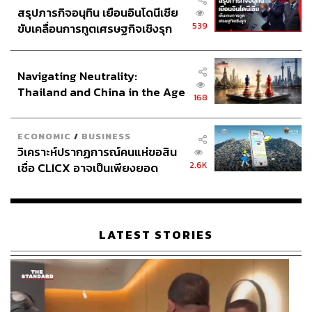
สรุปภารกิจอนุทิน เยือนอินโดนีเซีย
539
ขับเคลื่อนการทูตเศรษฐกิจเชิงรุก
ประกาศหุ้นส่วนยุทธศาสตร์ไทย –
อินโดนีเซีย
Navigating Neutrality:
Thailand and China in the Age
168
of a New Global Order
ECONOMIC
/
BUSINESS
วิเคราะห์ปรากฏการณ์คนแห่ขอสิน
2.6K
เชื่อ CLICX อาจเป็นเพียงยอด
ภูเขาน้ำแข็ง ของปัญหาหนี้ครัว
เรือนไทยที่ถูกซุกไว้
LATEST STORIES