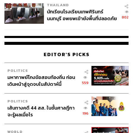
THAILAND
จ่ายหนี้-แอบระบุแบรนด์
นักเรียนโรงเรียนเทพศิรินทร์
802
นนทบุรี อพยพเข้ายังพื้นที่ปลอดภัย
ชั่วคราว หลังเหตุใช้อาวุธปืนภายใน
โรงเรียนคลี่คลาย
EDITOR'S PICKS
POLITICS
มหากาพย์โกงข้อสอบท้องถิ่น ก่อน
559
เดินหน้าสู่จุดจบในสัปดาห์นี้
POLITICS
เส้นทางคดี 44 สส. ในชั้นศาลฎีกา
196
จะรู้ผลเมื่อไร
WORLD