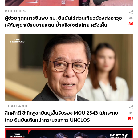
POLITICS
ผู้ช่วยทูตทหารจีนพบ ทบ. ยืนยันไร้ส่วนเกี่ยวข้องส่งอาวุธ
86
ให้กัมพูชาใช้รบชายแดน ย้ำจริงใจต่อไทย หวังเห็น
ทางออกสันติวิธี
THAILAND
สีหศักดิ์ ชี้กัมพูชายื่นยูเอ็นรับรอง MOU 2543 ไม่กระทบ
152
ไทย ยืนยันเดินหน้ากระบวนการ UNCLOS