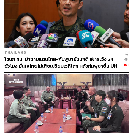
THAILAND
โฆษก ทบ. ย้ำชายแดนไทย-กัมพูชายังปกติ เฝ้าระวัง 24
101
ชั่วโมง มั่นใจไทยไม่เสียเปรียบเวทีโลก หลังกัมพูชายื่น UN
รับรอง MOU43