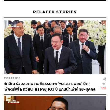
RELATED STORIES
POLITICS
ทักษิณ ร่วมสวดพระอภิธรรมศพ ‘พล.ต.ท. ผ่อน’ บิดา
168
‘พักตร์พิไล ทวีสิน’ สิริอายุ 103 ปี แกนนำเพื่อไทย-บุคคล
หลากวงการร่วมอาลัย