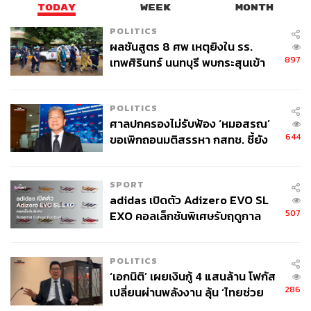
TODAY
WEEK
MONTH
POLITICS
ผลชันสูตร 8 ศพ เหตุยิงใน รร.
897
เทพศิรินทร์ นนทบุรี พบกระสุนเข้า
จุดสำคัญ ‘ศีรษะ-หน้าอก’ ครูถูกยิง
4 นัด จากระยะไกล
POLITICS
ศาลปกครองไม่รับฟ้อง ‘หมอสรณ’
644
ขอเพิกถอนมติสรรหา กสทช. ชี้ยัง
ไม่ใช่ผู้เดือดร้อนเสียหาย
SPORT
adidas เปิดตัว Adizero EVO SL
507
EXO คอลเล็กชันพิเศษรับฤดูกาล
College Football
POLITICS
‘เอกนิติ’ เผยเงินกู้ 4 แสนล้าน โฟกัส
286
เปลี่ยนผ่านพลังงาน ลุ้น ‘ไทยช่วย
ไทยพลัส’ เฟส 2 รอประเมินความ