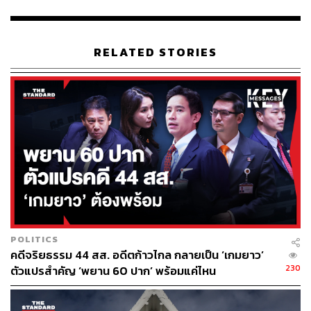
จะได้ผลักดันนโยบายเพื่อช่วยเหลือประชาชนต่อไป ทั้งนี้จาก
ประสบการณ์ที่ได้รับ 45 วัน นี้ ดีใจที่จะได้เป็นส่วนหนึ่ง
การเมืองไทย และยืนยันเลือกตั้งใหญ่ครั้งหน้าจะได้เห็นเพชร
RELATED STORIES
กรุณพล เป็น ส.ส. กรุงเทพมหานคร อย่างแน่นอน
“จากนี้ผมจะยังคงทำงานอย่างต่อเนื่อง จะเดินทางไปรับฟัง
ปัญหาของพ่อแม่พี่น้องประชาชนให้มากขึ้น เพราะที่ผ่านมา
อาจจะมีเวลาน้อยที่ได้ไปในพื้นที่ จากนี้เวลาสภาผู้แทน
ราษฎรเหลืออีก 1 ปี ตั้งใจว่าจะทำงานหนัก ประชาชนจะได้
เห็นหน้าของผมมากขึ้น และบางทีอาจจะมากกว่าคนใน
ครอบครัวของผมด้วยซ้ำ” กรุณพลกล่าว
ขณะที่ชัยธวัชกล่าวว่า จากนี้ไปงานในสภาผู้แทนราษฎร เรา
จะรักษามาตรฐานไว้ ขณะเดียวกันก็เชื่อว่าอีกไม่เกิน 1 ปี
POLITICS
รัฐบาลจะยุบสภา เพราะลากต่อไปอีกไม่ได้แล้ว เนื่องจาก
คดีจริยธรรม 44 สส. อดีตก้าวไกล กลายเป็น ‘เกมยาว’
ความไม่พอใจของประชาชนและความขัดแย้งภายในของ
230
ตัวแปรสำคัญ ‘พยาน 60 ปาก’ พร้อมแค่ไหน
รัฐบาลเอง ดังนั้นในระยะเวลา 1 ปีนี้ สิ่งที่เราต้องทำคือการเต
รียมผู้สมัครทั้งประเทศ รวมถึงเตรียมงานนโยบายที่จะ