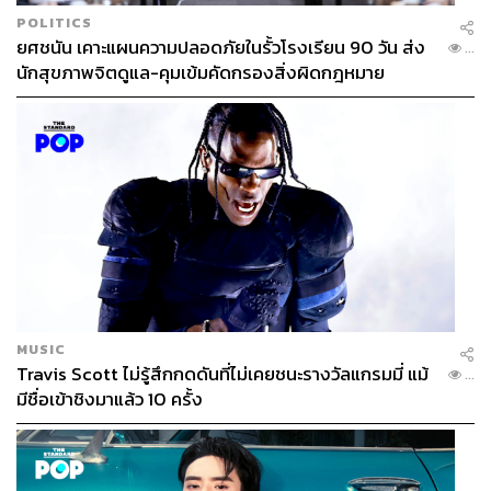
POLITICS
ยศชนัน เคาะแผนความปลอดภัยในรั้วโรงเรียน 90 วัน ส่ง
...
นักสุขภาพจิตดูแล-คุมเข้มคัดกรองสิ่งผิดกฎหมาย
MUSIC
Travis Scott ไม่รู้สึกกดดันที่ไม่เคยชนะรางวัลแกรมมี่ แม้
...
มีชื่อเข้าชิงมาแล้ว 10 ครั้ง