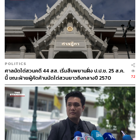
สามารถทำให้ได้รับความไว้วางใจไม่ยิ่งหย่อนกว่าสมัยเป็น
พรรคอนาคตใหม่ โดยเฉพาะในสถานการณ์โควิดที่
ประชาชนได้รับผลกระทบจากความผิดพลาดและไร้
ประสิทธิภาพของรัฐบา
TAGS:
สุรชาติ เทียนทอง
การเลือกตั้งซ่อม
พรรคก้าวไกล
เพชร-กรุณพล เทียนสุวรรณ
เลือกตั้งซ่อม​หลักสี่​
POLITICS
ศาลนัดไต่สวนคดี 44 สส. เริ่มสืบพยานฝั่ง ป.ป.ช. 25 ส.ค.
72
นี้ ขณะฝ่ายผู้คัดค้านนัดไต่สวนยาวถึงกลางปี 2570
39
ABOUT THE AUTHOR
THE STANDARD TEAM
กองบรรณาธิการ THE STANDARD