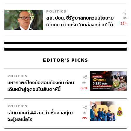
เหมาะสม
POLITICS
สส. ปชน. จี้รัฐบาลทบทวนนโยบาย
234
เมียนมา ต้อนรับ ‘มินอ่องหล่าย’ ได้
แค่สัญญาว่างเปล่า
EDITOR'S PICKS
POLITICS
มหากาพย์โกงข้อสอบท้องถิ่น ก่อน
578
เดินหน้าสู่จุดจบในสัปดาห์นี้
POLITICS
เส้นทางคดี 44 สส. ในชั้นศาลฎีกา
215
จะรู้ผลเมื่อไร