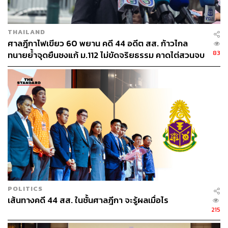
THAILAND
ศาลฎีกาไฟเขียว 60 พยาน คดี 44 อดีต สส. ก้าวไกล
83
ทนายย้ำจุดยืนชงแก้ ม.112 ไม่ขัดจริยธรรม คาดไต่สวนจบ
พฤษภาคมปี 2570
POLITICS
เส้นทางคดี 44 สส. ในชั้นศาลฎีกา จะรู้ผลเมื่อไร
215