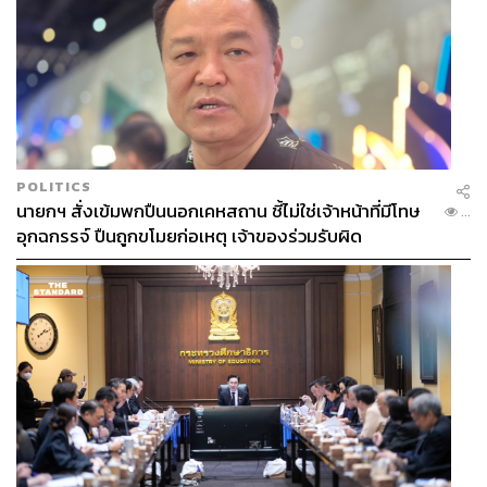
POLITICS
นายกฯ สั่งเข้มพกปืนนอกเคหสถาน ชี้ไม่ใช่เจ้าหน้าที่มีโทษ
...
อุกฉกรรจ์ ปืนถูกขโมยก่อเหตุ เจ้าของร่วมรับผิด