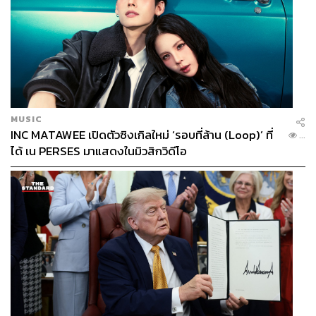
MUSIC
INC MATAWEE เปิดตัวซิงเกิลใหม่ ‘รอบที่ล้าน (Loop)’ ที่
...
ได้ เน PERSES มาแสดงในมิวสิกวิดีโอ