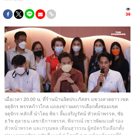
39
เมื่อเวลา 20.00 น. ที่ร้านบ้านจิตประภัสสร แขวงลาดยาว เขต
จตุจักร พรรคก้าวไกล แถลงข่าวผลการเลือกตั้งซ่อมเขต
จตุจักร-หลักสี่ นำโดย พิธา ลิ้มเจริญรัตน์ หัวหน้าพรรค, ชัย
ธวัช ตุลาธน เลขาธิการพรรค, พิจารณ์ เชาวพัฒนวงศ์ รอง
หัวหน้าพรรค และกรุณพล เทียนสุวรรณ ผู้สมัครรับเลือกตั้ง