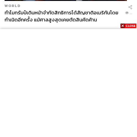
WORLD
ทำไมทรัมป์เดินหน้าจำกัดสิทธิการได้สัญชาติอเมริกันโดย
...
กำเนิดอีกครั้ง แม้ศาลสูงสุดเคยตัดสินคัดค้าน
News
Wealth
Pop
Podcast
Video
Now
Opinion
Careers
Events
Privacy
About
Contact
Policy
FOR
ADVERTISING
MEMBERSHIP