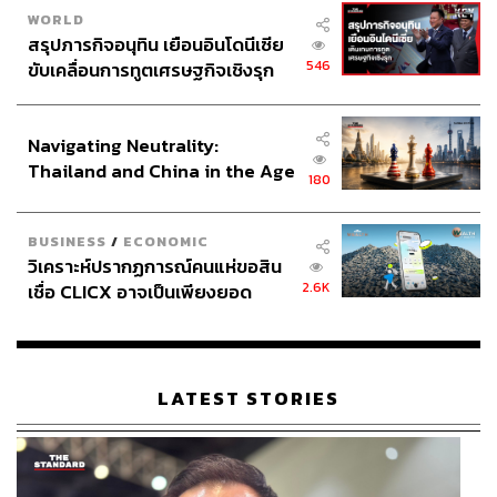
WORLD
สรุปภารกิจอนุทิน เยือนอินโดนีเซีย
546
ขับเคลื่อนการทูตเศรษฐกิจเชิงรุก
ประกาศหุ้นส่วนยุทธศาสตร์ไทย –
อินโดนีเซีย
Navigating Neutrality:
Thailand and China in the Age
180
of a New Global Order
BUSINESS
/
ECONOMIC
วิเคราะห์ปรากฏการณ์คนแห่ขอสิน
2.6K
เชื่อ CLICX อาจเป็นเพียงยอด
ภูเขาน้ำแข็ง ของปัญหาหนี้ครัว
เรือนไทยที่ถูกซุกไว้
LATEST STORIES