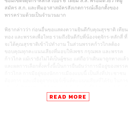
ซ่อมเขตจตุจักร-หลักสี่ เบอร์ 6 โดยมี ส.ส. พร้อมด้วยว่าที่ผู้
สมัคร ส.ก. และทีมอาสาสมัครสังเกตการณ์เลือกตั้งของ
พรรคร่วมด้วยเป็นจำนวนมาก
พิธากล่าวว่า ก่อนอื่นขอแสดงความยินดีกับคุณสุรชาติ เทียน
ทอง และพรรคเพื่อไทย รวมถึงยินดีกับพี่น้องจตุจักร-หลักสี่ ที่
จะได้คุณสุรชาติเข้าไปทำงาน ในส่วนพรรคก้าวไกลต้อง
ขอบคุณทุกคะแนนเสียงที่มอบให้เพชร กรุณพล และพรรค
ก้าวไกล แม้เรายังไม่ได้เป็นผู้ชนะ แต่ถือว่าเดินมาถูกทางแล้ว
และผลการเลือกตั้งครั้งนี้เป็นการยืนยันว่าการมีอยู่ของพรรค
ก้าวไกล การมีอยู่ของนักการเมืองแบบนี้ เป็นสิ่งที่ประชาชน
ต้องการ และเมื่อดูจากเปอร์เซ็นต์คะแนนเสียงที่ได้รับ ในการ
เลือกตั้งปี 2562 เราได้ 20 เปอร์เซ็นต์ ครั้งนี้ได้ 24 เปอร์เซ็นต์
มากกว่าครั้งที่แล้ว ขอบคุณพี่น้องทุกคนที่ให้ความไว้วางใจ
READ MORE
“นอกจากนี้นโยบายเกี่ยวกับการปฏิรูปกองทัพก็ถือว่าเป็นที่
ตอบรับดีมาก เพราะคะแนนเสียงจากในค่ายทหารในสมัย
อนาคตใหม่เราได้ 26 เปอร์เซ็นต์ ครั้งนี้เพิ่มเป็น 35 เปอร์เซ็นต์
นั่นแสดงให้เห็นว่าพี่น้องทหารเห็นด้วยกับสิ่งที่เราจะทำให้