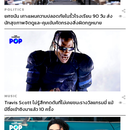
POLITICS
ยศชนัน เคาะแผนความปลอดภัยในรั้วโรงเรียน 90 วัน ส่ง
...
นักสุขภาพจิตดูแล-คุมเข้มคัดกรองสิ่งผิดกฎหมาย
MUSIC
Travis Scott ไม่รู้สึกกดดันที่ไม่เคยชนะรางวัลแกรมมี่ แม้
...
มีชื่อเข้าชิงมาแล้ว 10 ครั้ง