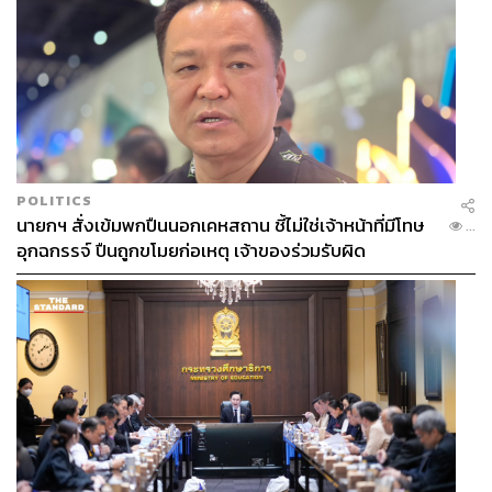
POLITICS
นายกฯ สั่งเข้มพกปืนนอกเคหสถาน ชี้ไม่ใช่เจ้าหน้าที่มีโทษ
...
อุกฉกรรจ์ ปืนถูกขโมยก่อเหตุ เจ้าของร่วมรับผิด