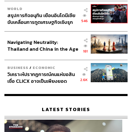
WORLD
สรุปภารกิจอนุทิน เยือนอินโดนีเซีย
546
ขับเคลื่อนการทูตเศรษฐกิจเชิงรุก
ประกาศหุ้นส่วนยุทธศาสตร์ไทย –
อินโดนีเซีย
Navigating Neutrality:
Thailand and China in the Age
181
of a New Global Order
BUSINESS
/
ECONOMIC
วิเคราะห์ปรากฏการณ์คนแห่ขอสิน
2.6K
เชื่อ CLICX อาจเป็นเพียงยอด
ภูเขาน้ำแข็ง ของปัญหาหนี้ครัว
เรือนไทยที่ถูกซุกไว้
LATEST STORIES