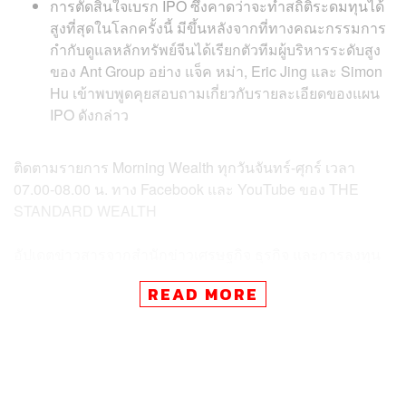
การตัดสินใจเบรก IPO ซึ่งคาดว่าจะทำสถิติระดมทุนได้
สูงที่สุดในโลกครั้งนี้ มีขึ้นหลังจากที่ทางคณะกรรมการ
กำกับดูแลหลักทรัพย์จีนได้เรียกตัวทีมผู้บริหารระดับสูง
ของ Ant Group อย่าง แจ็ค หม่า, Eric Jing และ Simon
Hu เข้าพบพูดคุยสอบถามเกี่ยวกับรายละเอียดของแผน
IPO ดังกล่าว
ติดตามรายการ Morning Wealth ทุกวันจันทร์-ศุกร์ เวลา
07.00-08.00 น. ทาง Facebook และ YouTube ของ THE
STANDARD WEALTH
อัปเดตข่าวสารจากสำนักข่าวเศรษฐกิจ ธุรกิจ และการลงทุน
โดยทีมข่าว THE STANDARD ได้ที่
https://thestandard.co/w
READ MORE
ealth/
สามารถติดตาม THE STANDARD WEALTH
ผ่านแอปพลิเคชันต่างๆ ที่คุณสะดวกหรือใช้งานอยู่แล้วได้เลย