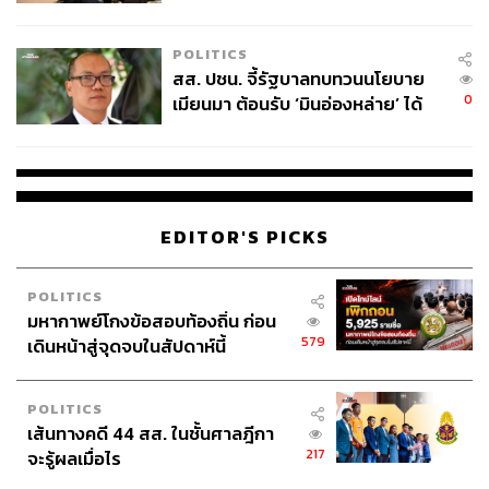
ไทยพลัส’ เฟส 2 รอประเมินความ
เหมาะสม
POLITICS
สส. ปชน. จี้รัฐบาลทบทวนนโยบาย
0
เมียนมา ต้อนรับ ‘มินอ่องหล่าย’ ได้
แค่สัญญาว่างเปล่า
EDITOR'S PICKS
POLITICS
มหากาพย์โกงข้อสอบท้องถิ่น ก่อน
579
เดินหน้าสู่จุดจบในสัปดาห์นี้
POLITICS
เส้นทางคดี 44 สส. ในชั้นศาลฎีกา
217
จะรู้ผลเมื่อไร