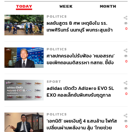
TODAY
WEEK
MONTH
POLITICS
ผลชันสูตร 8 ศพ เหตุยิงใน รร.
0
เทพศิรินทร์ นนทบุรี พบกระสุนเข้า
จุดสำคัญ ‘ศีรษะ-หน้าอก’ ครูถูกยิง
4 นัด จากระยะไกล
POLITICS
ศาลปกครองไม่รับฟ้อง ‘หมอสรณ’
0
ขอเพิกถอนมติสรรหา กสทช. ชี้ยัง
ไม่ใช่ผู้เดือดร้อนเสียหาย
SPORT
adidas เปิดตัว Adizero EVO SL
0
EXO คอลเล็กชันพิเศษรับฤดูกาล
College Football
POLITICS
‘เอกนิติ’ เผยเงินกู้ 4 แสนล้าน โฟกัส
0
เปลี่ยนผ่านพลังงาน ลุ้น ‘ไทยช่วย