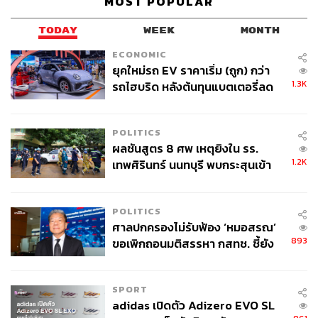
MOST POPULAR
TODAY
WEEK
MONTH
ECONOMIC
ยุคใหม่รถ EV ราคาเริ่ม (ถูก) กว่า
1.3K
รถไฮบริด หลังต้นทุนแบตเตอรี่ลด
ลง - จีนแห่บุกตลาดเกิดใหม่
POLITICS
ผลชันสูตร 8 ศพ เหตุยิงใน รร.
1.2K
เทพศิรินทร์ นนทบุรี พบกระสุนเข้า
จุดสำคัญ ‘ศีรษะ-หน้าอก’ ครูถูกยิง
4 นัด จากระยะไกล
POLITICS
ศาลปกครองไม่รับฟ้อง ‘หมอสรณ’
893
ขอเพิกถอนมติสรรหา กสทช. ชี้ยัง
ไม่ใช่ผู้เดือดร้อนเสียหาย
SPORT
adidas เปิดตัว Adizero EVO SL