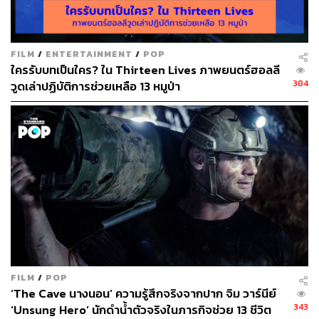
FILM
/
ENTERTAINMENT
/
POP
ใครรับบทเป็นใคร? ใน Thirteen Lives ภาพยนตร์ฮอลลี
384
วูดเล่าปฏิบัติการช่วยเหลือ 13 หมูป่า
FILM
/
POP
‘The Cave นางนอน’ ความรู้สึกจริงจากปาก จิม วาร์นีย์
343
‘Unsung Hero’ นักดำน้ำตัวจริงในภารกิจช่วย 13 ชีวิต