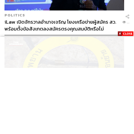
POLITICS
iLaw เปิดจักรวาลอำนาจเจริญ โยงเครือข่ายผู้สมัคร สว.
...
พร้อมตั้งข้อสังเกตลงสมัครตรงคุณสมบัติหรือไม่
THAILAND
รอง ผบช. ภ.1 เผย เก็บพยานหลักฐานเกี่ยวกับผู้ก่อเหตุยิง
...
ในโรงเรียนไปตรวจสอบทั้งหมดแล้ว