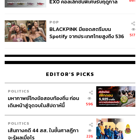
861
EXO คอลเล็กชันพิเศษรับฤดูกาล
College Football
POP
BLACKPINK มียอดสตรีมบน
517
Spotify จากประเทศไทยสูงถึง 536
ล้านครั้ง ตลอด 10 ปีที่ผ่านมา
EDITOR'S PICKS
POLITICS
มหากาพย์โกงข้อสอบท้องถิ่น ก่อน
596
เดินหน้าสู่จุดจบในสัปดาห์นี้
POLITICS
เส้นทางคดี 44 สส. ในชั้นศาลฎีกา
226
จะรู้ผลเมื่อไร