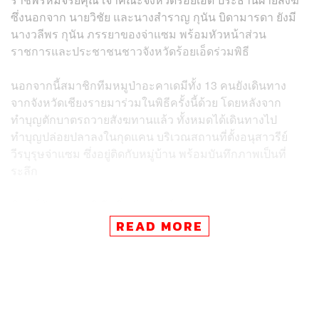
ซึ่งนอกจาก นายวิชัย และนางสำราญ กุนัน บิดามารดา ยังมี
นางวลีพร กุนัน ภรรยาของจ่าแซม พร้อมหัวหน้าส่วน
ราชการและประชาชนชาวจังหวัดร้อยเอ็ดร่วมพิธี
นอกจากนี้สมาชิกทีมหมูป่าอะคาเดมีทั้ง 13 คนยังเดินทาง
จากจังหวัดเชียงรายมาร่วมในพิธีครั้งนี้ด้วย โดยหลังจาก
ทำบุญตักบาตรถวายสังฆทานแล้ว ทั้งหมดได้เดินทางไป
ทำบุญปล่อยปลาลงในกุดแคน บริเวณสถานที่ตั้งอนุสาวรีย์
วีรบุรุษจ่าแซม ซึ่งอยู่ติดกับหมู่บ้าน พร้อมบันทึกภาพเป็นที่
ระลึก
พิสูจน์อักษร:
ภาสิณี เพิ่มพันธุ์พงศ์
อ้างอิง:
READ MORE
สำนักข่าว กรมประชาสัมพันธ์
เฟซบุ๊ก รัชพล งามกระบวน
TAGS:
หมูป่าอะคาเดมีแม่สาย
จ.อ. สมาน กุนัน