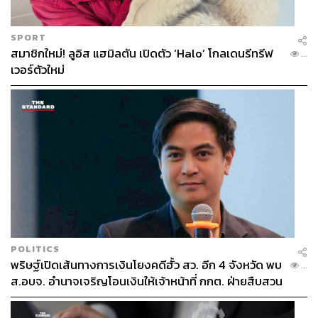
SPORT
สมาชิกใหม่! ลูอิส แฮมิลตัน เปิดตัว ‘Halo’ โกลเดนรีทรีฟ
...
เวอร์ตัวใหม่
POLITICS
พริษฐ์เปิดเส้นทางการเงินโยงคดีฮั้ว สว. อีก 4 จังหวัด พบ
...
ส.อบจ. อำนาจเจริญโอนเงินให้เจ้าหน้าที่ กกต. ฝ่ายสืบสวน