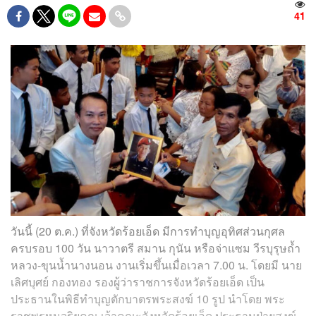
41
วันนี้ (20 ต.ค.) ที่จังหวัดร้อยเอ็ด มีการทำบุญอุทิศส่วนกุศล
ครบรอบ 100 วัน นาวาตรี สมาน กุนัน หรือจ่าแซม วีรบุรุษถ้ำ
หลวง-ขุนน้ำนางนอน งานเริ่มขึ้นเมื่อเวลา 7.00 น. โดยมี นาย
เลิศบุศย์ กองทอง รองผู้ว่าราชการจังหวัดร้อยเอ็ด เป็น
ประธานในพิธีทำบุญตักบาตรพระสงฆ์ 10 รูป นำโดย พระ
ราชพรหมจริยคุณ เจ้าคณะจังหวัดร้อยเอ็ด ประธานฝ่ายสงฆ์