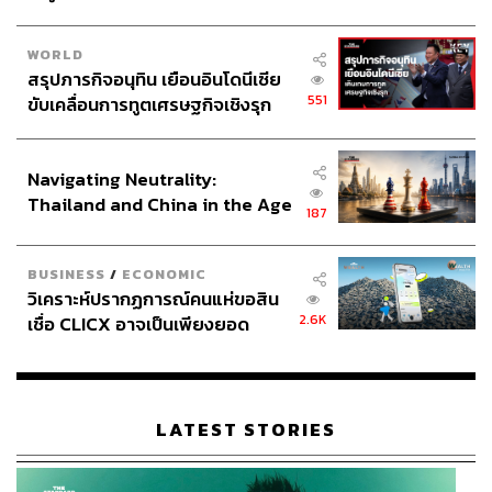
WORLD
สรุปภารกิจอนุทิน เยือนอินโดนีเซีย
551
ขับเคลื่อนการทูตเศรษฐกิจเชิงรุก
ประกาศหุ้นส่วนยุทธศาสตร์ไทย –
อินโดนีเซีย
Navigating Neutrality:
Thailand and China in the Age
187
of a New Global Order
BUSINESS
/
ECONOMIC
วิเคราะห์ปรากฏการณ์คนแห่ขอสิน
2.6K
เชื่อ CLICX อาจเป็นเพียงยอด
ภูเขาน้ำแข็ง ของปัญหาหนี้ครัว
เรือนไทยที่ถูกซุกไว้
LATEST STORIES