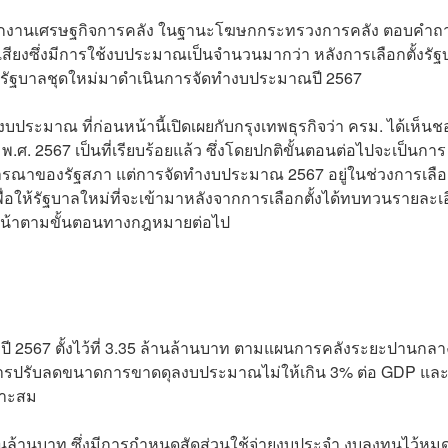
รสำนักงานเศรษฐกิจการคลัง ในฐานะโฆษกกระทรวงการคลัง ตอบคำถา
สียงซึ่งมีการใช้งบประมาณเป็นจำนวนมากว่า หลังการเลือกตั้งรั
อรอรัฐบาลชุดใหม่มาดำเนินการจัดทำงบประมาณปี 2567
ประมาณ ที่ก่อนหน้านี้เปิดเผยกับกรุงเทพธุรกิจว่า ครม. ได้เห็น
พ.ศ. 2567
เป็นที่เรียบร้อยแล้ว ซึ่งโดยปกติขั้นตอนต่อไปจะเป็นการ
จารณาของรัฐสภา แต่การจัดทำงบประมาณ 2567 อยู่ในช่วงการเลือก
ื่อให้รัฐบาลใหม่ที่จะเข้ามาหลังจากการเลือกตั้งได้ทบทวนรายละเ
นหน้าตามขั้นตอนทางกฎหมายต่อไป
ี 2567 ตั้งไว้ที่ 3.35 ล้านล้านบาท ตามแผนการคลังระยะปานกลา
่ การปรับลดขนาดการขาดดุลงบประมาณไม่ให้เกิน 3% ต่อ GDP และมุ
มาะสม
านล้านบาท ซึ่งมีการกำหนดสัดส่วนใช้จ่ายงบประจำ งบลงทุนไว้หม