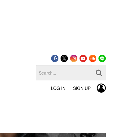
LOG IN
SIGN UP