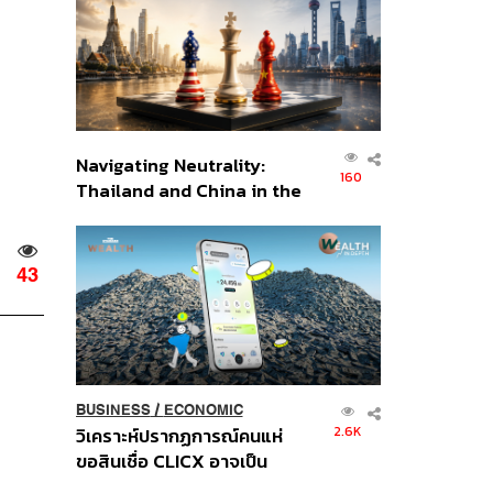
อินโดนีเซีย
Navigating Neutrality:
160
Thailand and China in the
Age of a New Global
Order
43
BUSINESS
/
ECONOMIC
2.6K
วิเคราะห์ปรากฏการณ์คนแห่
ขอสินเชื่อ CLICX อาจเป็น
เพียงยอดภูเขาน้ำแข็ง ของ