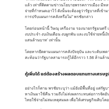
แล้ว เท่าที่ติดตามข่าวนโยบายพรรคการเมือง ม
จ่ายที่กำหนดเอาไว้ ดังนั้นจะต้องดูว่ารัฐบาลที่
การปรับแผนการคลังหรือไม่” พรชัยกล่าว
โดยก่อนหน้านี้ วิษณุ เครืองาม รองนายกรัฐมนตรี 
งบประจำ งบเงินเดือน งบผูกพัน และงบใช้จ่ายหนี้เง
แสนล้านบาท’ เท่านั้น
โดยหากยึดตามแผนการคลังปัจจุบัน และระดับเพดาน
สะท้อนว่ารัฐบาลสามารถกู้ได้อีกราว 1.56 ล้านล้านบ
กู้เพิ่มได้ แต่ต้องสร้างผลตอบแทนทางเศรษฐ
อย่างไรก็ตาม พรชัยระบุว่า แม้ยังมีพื้นที่อยู่ แต่รั
หาเงินมาใช้คืน รวมถึงไม่ส่งผลกระทบต่อการจัดอันด
ไทยใช้จ่ายไม่สมเหตุสมผล เพื่อให้เศรษฐกิจเติบโตอย