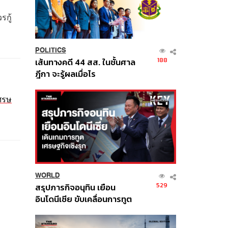
รกู้
POLITICS
188
เส้นทางคดี 44 สส. ในชั้นศาล
ฎีกา จะรู้ผลเมื่อไร
ศรษ
WORLD
529
สรุปภารกิจอนุทิน เยือน
อินโดนีเซีย ขับเคลื่อนการทูต
เศรษฐกิจเชิงรุก ประกาศหุ้น
ส่วนยุทธศาสตร์ไทย –