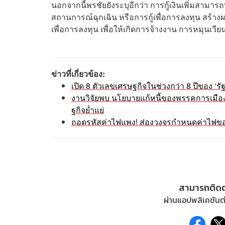
นอกจากนี้พรชัยยังระบุอีกว่า การกู้เงินเพิ่มสามารถท
สถานการณ์ฉุกเฉิน หรือการกู้เพื่อการลงทุน สร้า
เพื่อการลงทุน เพื่อให้เกิดการจ้างงาน การหมุนเ
ข่าวที่เกี่ยวข้อง:
เปิด 8 ตัวเลขเศรษฐกิจในช่วงกว่า 8 ปีของ ‘รั
งานวิจัยพบ นโยบายแก้หนี้ของพรรคการเมือ
ฐกิจย่ำแย่
ถอดรหัสค่าไฟแพง! ส่องวงจรกำหนดค่าไฟข
สามารถติด
ผ่านแอปพลิเคชันต่