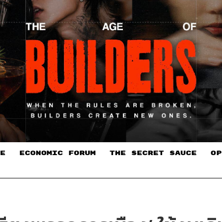
E
ECONOMIC FORUM
THE SECRET SAUCE​
OP