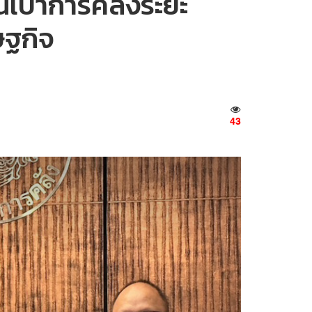
นเป้าการคลังระยะ
ษฐกิจ
43