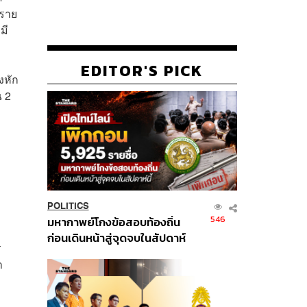
กราย
มี
EDITOR'S PICK
งหัก
ณ 2
POLITICS
546
มหากาพย์โกงข้อสอบท้องถิ่น
ก่อนเดินหน้าสู่จุดจบในสัปดาห์
ร
นี้
า