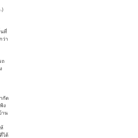
.)
นที่
กว่า
ารถ
ง
ำกัด
พิง
บ้าน
ห้
่ได้