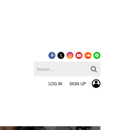
LOG IN
SIGN UP