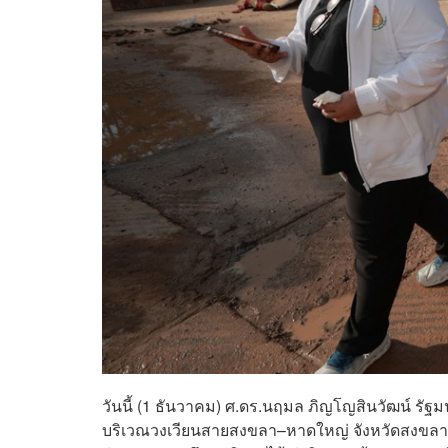
วันนี้ (1 ธันวาคม) ศ.ดร.นฤมล ภิญโญสินวัฒน์ รั
บริเวณวงเวียนสายสงขลา–หาดใหญ่ จังหวัดสงขลา ห