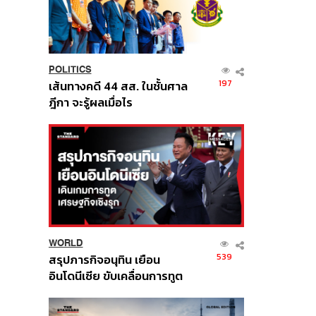
POLITICS
197
เส้นทางคดี 44 สส. ในชั้นศาล
ฎีกา จะรู้ผลเมื่อไร
WORLD
539
สรุปภารกิจอนุทิน เยือน
อินโดนีเซีย ขับเคลื่อนการทูต
เศรษฐกิจเชิงรุก ประกาศหุ้น
ส่วนยุทธศาสตร์ไทย –