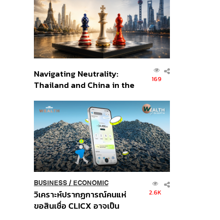
อินโดนีเซีย
Navigating Neutrality:
169
Thailand and China in the
Age of a New Global
Order
BUSINESS
/
ECONOMIC
2.6K
วิเคราะห์ปรากฏการณ์คนแห่
ขอสินเชื่อ CLICX อาจเป็น
เพียงยอดภูเขาน้ำแข็ง ของ