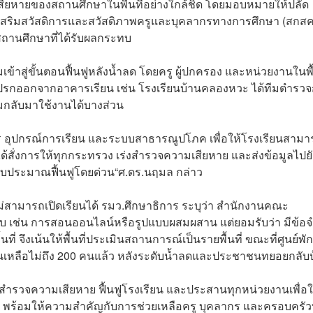
เสียหายของสถานศึกษาในพื้นที่อย่างใกล้ชิด โดยมอบหมายให้ปลัด
ริมสวัสดิการและสวัสดิภาพครูและบุคลากรทางการศึกษา (สกสค
สถานศึกษาที่ได้รับผลกระทบ
เข้าสู่ขั้นตอนฟื้นฟูหลังน้ำลด โดยครู ผู้ปกครอง และหน่วยงานในพื้
รกออกจากอาคารเรียน เช่น โรงเรียนบ้านคลองหวะ ได้ทีมตำรวจ
่มกลับมาใช้งานได้บางส่วน
อาคาร อุปกรณ์การเรียน และระบบสาธารณูปโภค เพื่อให้โรงเรียนสาม
ได้สั่งการให้ทุกกระทรวง เร่งสำรวจความเสียหาย และส่งข้อมูลไปยั
ิงบประมาณฟื้นฟูโดยด่วน“ศ.ดร.นฤมล กล่าว
ม่สามารถเปิดเรียนได้ รมว.ศึกษาธิการ ระบุว่า สำนักงานคณะ
ับ เช่น การสอนออนไลน์หรือรูปแบบผสมผสาน แต่ยอมรับว่า มีข้อจ
จึงเน้นให้พื้นที่ประเมินสถานการณ์เป็นรายพื้นที่ ขณะที่ศูนย์พัก
ัจจุบันเหลือไม่ถึง 200 คนแล้ว หลังระดับน้ำลดและประชาชนทยอยกลับ
สำรวจความเสียหาย ฟื้นฟูโรงเรียน และประสานทุกหน่วยงานเพื่อใ
ี่สุด พร้อมให้ความสำคัญกับการช่วยเหลือครู บุคลากร และครอบครัวที