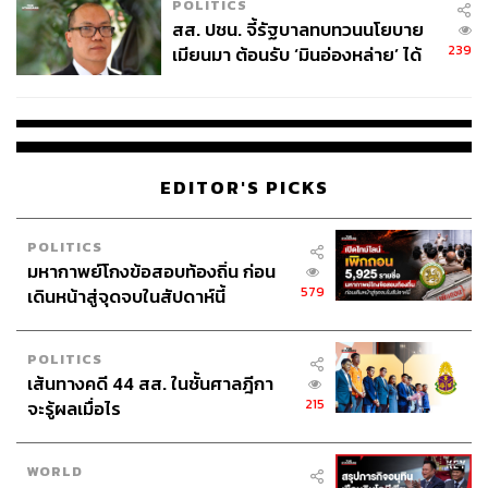
POLITICS
สส. ปชน. จี้รัฐบาลทบทวนนโยบาย
239
เมียนมา ต้อนรับ ‘มินอ่องหล่าย’ ได้
แค่สัญญาว่างเปล่า
EDITOR'S PICKS
POLITICS
มหากาพย์โกงข้อสอบท้องถิ่น ก่อน
579
เดินหน้าสู่จุดจบในสัปดาห์นี้
POLITICS
เส้นทางคดี 44 สส. ในชั้นศาลฎีกา
215
จะรู้ผลเมื่อไร
WORLD