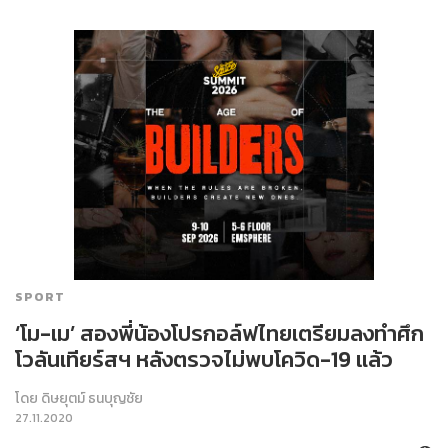
SPORT
‘โม-เม’ สองพี่น้องโปรกอล์ฟไทยเตรียมลงทำศึก
โวลันเทียร์สฯ หลังตรวจไม่พบโควิด-19 แล้ว
โดย
ดิษยุตม์ ธนบุญชัย
27.11.2020