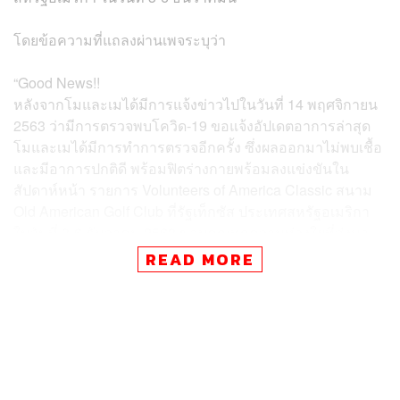
โดยข้อความที่แถลงผ่านเพจระบุว่า
“Good News!!
หลังจากโมและเมได้มีการแจ้งข่าวไปในวันที่ 14 พฤศจิกายน
2563 ว่ามีการตรวจพบโควิด-19 ขอแจ้งอัปเดตอาการล่าสุด
โมและเมได้มีการทำการตรวจอีกครั้ง ซึ่งผลออกมาไม่พบเชื้อ
และมีอาการปกติดี พร้อมฟิตร่างกายพร้อมลงแข่งขันใน
สัปดาห์หน้า รายการ Volunteers of America Classic สนาม
Old American Golf Club ที่รัฐเท็กซัส ประเทศสหรัฐอเมริกา
ในวันที่ 3-6 ธันวาคม 2563 ขอบคุณทุกความห่วงใยที่ส่งมา
ให้เรา 2 คนนะคะ
”
READ MORE
สำหรับสองโปรกอล์ฟชาวไทยก่อนหน้านี้ ได้ทำการรักษาตัว
หลังตรวจพบโควิด-19 เมื่อวันที่ 14 พฤศจิกายนที่ผ่านมา
ระหว่างที่พักอาศัยอยู่ในสหรัฐฯ แต่ล่าสุดทั้งคู่ได้ยืนยันแล้วว่า
ตรวจไม่พบโควิด-19 แล้ว