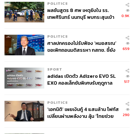
POLITICS
ผลชันสูตร 8 ศพ เหตุยิงใน รร.
0.9K
เทพศิรินทร์ นนทบุรี พบกระสุนเข้า
จุดสำคัญ ‘ศีรษะ-หน้าอก’ ครูถูกยิง
4 นัด จากระยะไกล
POLITICS
ศาลปกครองไม่รับฟ้อง ‘หมอสรณ’
659
ขอเพิกถอนมติสรรหา กสทช. ชี้ยัง
ไม่ใช่ผู้เดือดร้อนเสียหาย
SPORT
adidas เปิดตัว Adizero EVO SL
517
EXO คอลเล็กชันพิเศษรับฤดูกาล
College Football
POLITICS
‘เอกนิติ’ เผยเงินกู้ 4 แสนล้าน โฟกัส
290
เปลี่ยนผ่านพลังงาน ลุ้น ‘ไทยช่วย
ไทยพลัส’ เฟส 2 รอประเมินความ
เหมาะสม