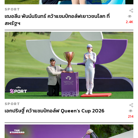
SPORT
เฌอลีน พันน์นรินทร์ คว้าแชมป์กอล์ฟเยาวชนโลก ที่
2.4K
สหรัฐฯ
SPORT
เอกปริษฐิ์ คว้าแชมป์กอล์ฟ Queen’s Cup 2026
214