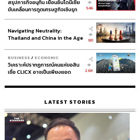
สรุปภารกิจอนุทิน เยือนอินโดนีเซีย
546
ขับเคลื่อนการทูตเศรษฐกิจเชิงรุก
ประกาศหุ้นส่วนยุทธศาสตร์ไทย –
อินโดนีเซีย
Navigating Neutrality:
Thailand and China in the Age
181
of a New Global Order
BUSINESS
/
ECONOMIC
วิเคราะห์ปรากฏการณ์คนแห่ขอสิน
2.6K
เชื่อ CLICX อาจเป็นเพียงยอด
ภูเขาน้ำแข็ง ของปัญหาหนี้ครัว
เรือนไทยที่ถูกซุกไว้
LATEST STORIES