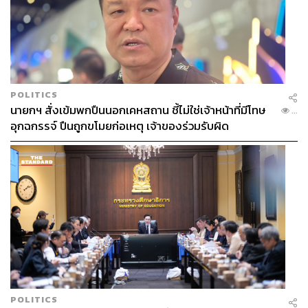
POLITICS
นายกฯ สั่งเข้มพกปืนนอกเคหสถาน ชี้ไม่ใช่เจ้าหน้าที่มีโทษ
...
อุกฉกรรจ์ ปืนถูกขโมยก่อเหตุ เจ้าของร่วมรับผิด
POLITICS