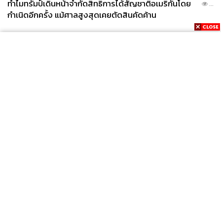
ทำไมทรัมป์เดินหน้าจำกัดสิทธิการได้สัญชาติอเมริกันโดย
...
กำเนิดอีกครั้ง แม้ศาลสูงสุดเคยตัดสินคัดค้าน
News
Wealth
Pop
Podcast
Video
Now
Opinion
Careers
Events
Privacy
About
Contact
Policy
FOR
ADVERTISING
MEMBERSHIP