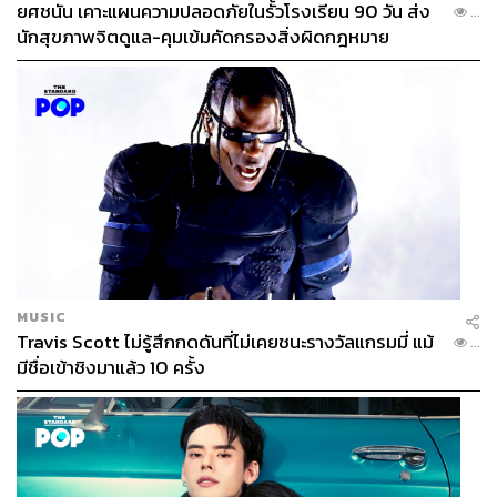
ยศชนัน เคาะแผนความปลอดภัยในรั้วโรงเรียน 90 วัน ส่ง
...
นักสุขภาพจิตดูแล-คุมเข้มคัดกรองสิ่งผิดกฎหมาย
MUSIC
Travis Scott ไม่รู้สึกกดดันที่ไม่เคยชนะรางวัลแกรมมี่ แม้
...
มีชื่อเข้าชิงมาแล้ว 10 ครั้ง