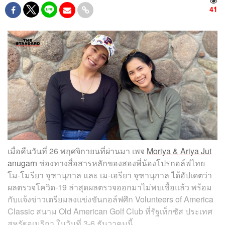
41
เมื่อคืนวันที่ 26 พฤศจิกายนที่ผ่านมา เพจ
Moriya & Ariya Jut
anugarn
ช่องทางสื่อสารหลักของสองพี่น้องโปรกอล์ฟไทย
โม-โมรียา จุฑานุกาล และ เม-เอรียา จุฑานุกาล ได้อัปเดตว่า
ผลตรวจโควิด-19 ล่าสุดผลตรวจออกมาไม่พบเชื้อแล้ว พร้อม
กับแจ้งข่าวเตรียมลงแข่งขันกอล์ฟศึก Volunteers of America
Classic สนาม Old American Golf Club ที่รัฐเท็กซัส ประเทศ
สหรัฐอเมริกา ในวันที่ 3-6 ธันวาคมนี้