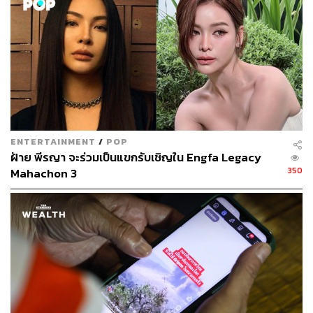
TAGS:
Miss Universe Thailand
Miss Grand International
บมจ.เจเคเอ็น โกลบอล กรุ๊ป (JKN)
บมจ.มิสแกรนด์ อินเตอร์เนชั่นแนล (MGI)
ENTERTAINMENT
/
POP
ฝ้าย พีรญา จะร่วมเป็นแขกรับเชิญใน Engfa Legacy
1.1K
350
Mahachon 3
ABOUT THE AUTHOR
ใยรัก ชุติอังกูร
นักเขียนผู้ชอบถ่ายทอดเรื่องราวผ่านตัวอักษร
หลงใหลในภาษา วัฒนธรรม และการติ่ง