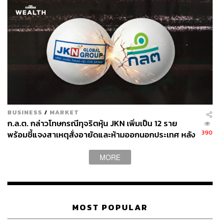
BUSINESS
/
MARKET
ก.ล.ต. กล่าวโทษกรณีทุจริตหุ้น JKN เพิ่มเป็น 12 ราย
390
พร้อมชี้แจงสาเหตุสั่งอายัดและห้ามออกนอกประเทศ หลัง
‘แอน จักรพงษ์’ หลบหนีแล้ว
MORE
MOST POPULAR