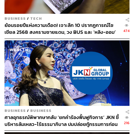
BUSINESS
/
TECH
ย้อนรอยปีแห่งความเดือด! เจาะลึก 10 ปรากฏการณ์โซ
474
เชียล 2568 สงครามชายแดน, วง BUS และ ‘หลิง-ออม’
ฟีเวอร์
BUSINESS
/
BUSINESS
ศาลอุทธรณ์พิพากษากลับ ‘ยกคำร้องฟื้นฟูกิจการ’ JKN ชี้
216
บริหารล้มเหลว-ไร้ธรรมาภิบาล ปมปล่อยกู้กรรมการก่อน
ใช้หนี้