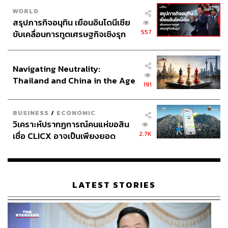
WORLD
สรุปภารกิจอนุทิน เยือนอินโดนีเซีย
557
ขับเคลื่อนการทูตเศรษฐกิจเชิงรุก
ประกาศหุ้นส่วนยุทธศาสตร์ไทย –
อินโดนีเซีย
Navigating Neutrality:
Thailand and China in the Age
191
of a New Global Order
BUSINESS
/
ECONOMIC
วิเคราะห์ปรากฏการณ์คนแห่ขอสิน
2.7K
เชื่อ CLICX อาจเป็นเพียงยอด
ภูเขาน้ำแข็ง ของปัญหาหนี้ครัว
เรือนไทยที่ถูกซุกไว้
LATEST STORIES