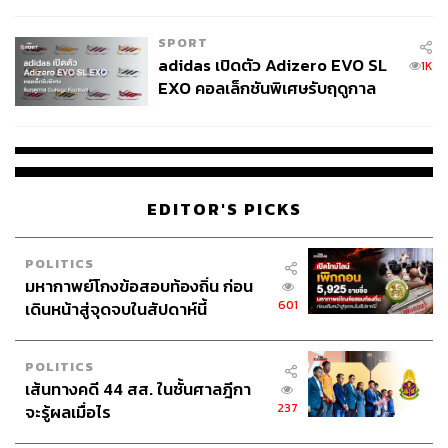
COUTURE กลางสายฝน
SPORT
adidas เปิดตัว Adizero EVO SL
1K
EXO คอลเล็กชันพิเศษรับฤดูกาล
College Football
EDITOR'S PICKS
POLITICS
มหากาพย์โกงข้อสอบท้องถิ่น ก่อน
601
เดินหน้าสู่จุดจบในสัปดาห์นี้
POLITICS
เส้นทางคดี 44 สส. ในชั้นศาลฎีกา
237
จะรู้ผลเมื่อไร