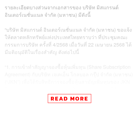
รายละเอียดบางส่วนจากเอกสารของ บริษัท มิสแกรนด์
อินเตอร์เนชั่นแนล จำกัด (มหาชน) มีดังนี้
“บริษัท มิสแกรนด์ อินเตอร์เนชั่นแนล จำกัด (มหาชน) ขอแจ้ง
ให้ตลาดหลักทรัพย์แห่งประเทศไทยทราบว่า ที่ประชุมคณะ
กรรมการบริษัท ครั้งที่ 4/2568 เมื่อวันที่ 22 เมษายน 2568 ได้
มีมติอนุมัติในเรื่องสำคัญ ดังต่อไปนี้
“1. การเข้าทำสัญญาจองซื้อหุ้นเพิ่มทุน (Share Subscription
Agreement) กับบริษัท เจเคเอ็น โกลบอล กรุ๊ป จำกัด (มหาชน)
(“JKN”) เพื่อได้รับสิทธิการจองซื้อหุ้นสามัญเพิ่มทุนของ JKN
ในรูปแบบการออกและเสนอขายโดยเฉพาะเจาะจงให้แก่
บุคคลในวงจำกัด (Private Placement) รวมถึงการเข้าทำ
READ MORE
สัญญาและเอกสารต่างๆ
การเข้าทำข้อตกลงเป็นลายลักษณ์อักษรกับบริษัท JKN
Global Content Pte. Ltd. (“JKN SG”) เพื่อให้บริษัทได้
รับสิทธิแต่เพียงผู้เดียว (First Right) ในการต่ออายุ