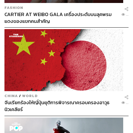
FASHION
CARTIER AT WEIBO GALA เครื่องประดับบนลุคพรม
...
แดงของแขกคนสำคัญ
CHINA
/
WORLD
จีนเรียกร้องให้ญี่ปุ่นยุติการพิจารณาครอบครองอาวุธ
...
นิวเคลียร์