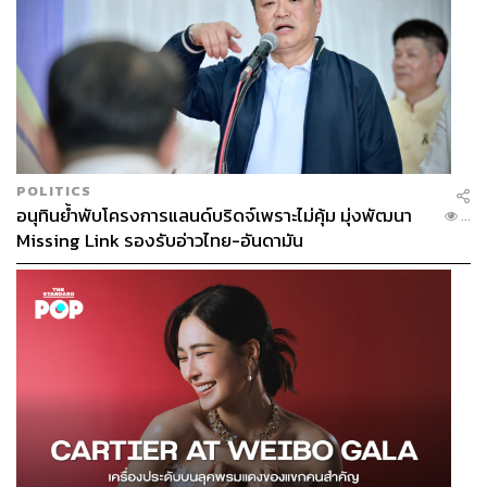
POLITICS
อนุทินย้ำพับโครงการแลนด์บริดจ์เพราะไม่คุ้ม มุ่งพัฒนา
...
Missing Link รองรับอ่าวไทย-อันดามัน