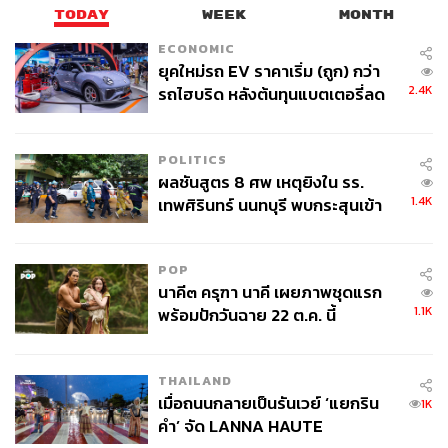
TODAY
WEEK
MONTH
ECONOMIC
ยุคใหม่รถ EV ราคาเริ่ม (ถูก) กว่า
2.4K
รถไฮบริด หลังต้นทุนแบตเตอรี่ลด
ลง - จีนแห่บุกตลาดเกิดใหม่
POLITICS
ผลชันสูตร 8 ศพ เหตุยิงใน รร.
1.4K
เทพศิรินทร์ นนทบุรี พบกระสุนเข้า
จุดสำคัญ ‘ศีรษะ-หน้าอก’ ครูถูกยิง
4 นัด จากระยะไกล
POP
นาคี๓ ครุฑา นาคี เผยภาพชุดแรก
1.1K
พร้อมปักวันฉาย 22 ต.ค. นี้
THAILAND
เมื่อถนนกลายเป็นรันเวย์ ‘แยกริน
1K
คำ’ จัด LANNA HAUTE