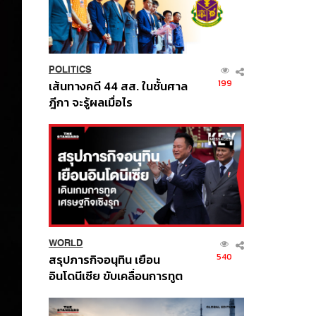
POLITICS
199
เส้นทางคดี 44 สส. ในชั้นศาล
ฎีกา จะรู้ผลเมื่อไร
WORLD
540
สรุปภารกิจอนุทิน เยือน
อินโดนีเซีย ขับเคลื่อนการทูต
เศรษฐกิจเชิงรุก ประกาศหุ้น
ส่วนยุทธศาสตร์ไทย –