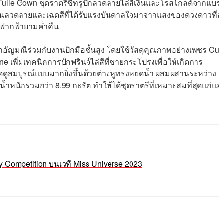
d Tulle Gown ชุดราตรีซีทรูปักลวดลายไล่สีเงินและโรสโกลด์จากแบ
เล่าผ่านลวดลายและเฉดสีที่ได้รับแรงบันดาลใจมาจากแสงของดวงดาวที่
นฟากฟ้ายามค่ำคืน
อัญมณีร่วมกับงานปักมือชั้นสูง โดยใช้วัสดุคุณภาพอย่างเพชร Cu
เพิ่มเทคนิคการปักฟรินจ์ไล่สีที่ชายกระโปรงเพื่อให้เกิดการ
ชุดดูสมบูรณ์แบบมากยิ่งขึ้นด้วยต่างหูทรงหยดน้ำ ผสมผสานระหว่าง
ำหนักรวมกว่า 8.99 กะรัต ทำให้ได้ชุดราตรีที่เหมาะสมที่สุดแก่
y Competition บนเวที Miss Universe 2023