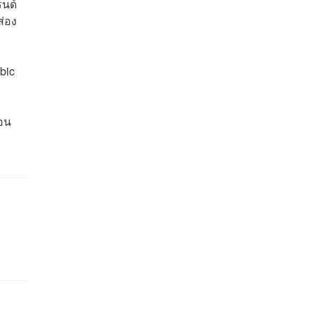
รนด์
ส่อง
bic
แอน