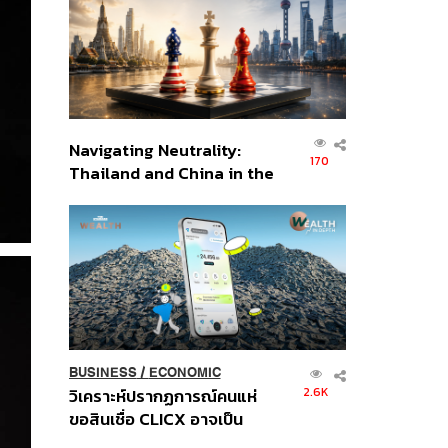
อินโดนีเซีย
Navigating Neutrality:
170
Thailand and China in the
Age of a New Global
Order
BUSINESS
/
ECONOMIC
2.6K
วิเคราะห์ปรากฏการณ์คนแห่
ขอสินเชื่อ CLICX อาจเป็น
เพียงยอดภูเขาน้ำแข็ง ของ