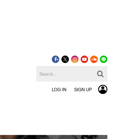
LOG IN
SIGN UP