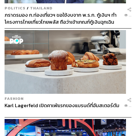
POLITICS
/
THAILAND
ภราดรมอง ก.ท่องเที่ยวฯ ขอใช้งบจาก พ.ร.ก. กู้เงินฯ ทำ
...
โครงการไทยเที่ยวไทยพลัส ถือว่าเข้าเกณฑ์กู้เงินฉุกเฉิน
FASHION
Karl Lagerfeld เปิดคาเฟ่แรกของแบรนด์ที่อัมสเตอร์ดัม
...