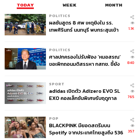
TODAY
WEEK
MONTH
POLITICS
ผลชันสูตร 8 ศพ เหตุยิงใน รร.
1.1K
เทพศิรินทร์ นนทบุรี พบกระสุนเข้า
จุดสำคัญ ‘ศีรษะ-หน้าอก’ ครูถูกยิง
4 นัด จากระยะไกล
POLITICS
ศาลปกครองไม่รับฟ้อง ‘หมอสรณ’
840
ขอเพิกถอนมติสรรหา กสทช. ชี้ยัง
ไม่ใช่ผู้เดือดร้อนเสียหาย
SPORT
adidas เปิดตัว Adizero EVO SL
765
EXO คอลเล็กชันพิเศษรับฤดูกาล
College Football
POP
BLACKPINK มียอดสตรีมบน
357
Spotify จากประเทศไทยสูงถึง 536