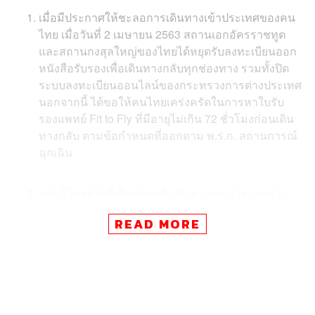
เมื่อมีประกาศให้ชะลอการเดินทางเข้าประเทศของคน
ไทย เมื่อวันที่ 2 เมษายน 2563 สถานเอกอัครราชทูต
และสถานกงสุลใหญ่ของไทยได้หยุดรับลงทะเบียนออก
หนังสือรับรองเพื่อเดินทางกลับทุกช่องทาง รวมทั้งปิด
ระบบลงทะเบียนออนไลน์ของกระทรวงการต่างประเทศ
นอกจากนี้ ได้ขอให้คนไทยเคร่งครัดในการหาใบรับ
รองแพทย์ Fit to Fly ที่มีอายุไม่เกิน 72 ชั่วโมงก่อนเดิน
ทางกลับ ตามข้อกำหนดที่ออกตาม พ.ร.ก. สถานการณ์
ฉุกเฉิน
กลุ่มผู้โดยสารที่เดินทางกลับเข้ามา ตามรายงานข่าว​
คือกลุ่มในช่วงรอยต่อ​ ซึ่งยังเดินทางขึ้นเครื่องเข้ามาได้
READ MORE
เพราะมีหนังสือรับรอง และใบรับรองแพทย์ Fit to Fly
อายุ 72 ชั่วโมง ที่ออกก่อนหน้าจะมีประกาศให้ชะลอ
การเดินทาง
ในเรื่องกักกันเฝ้าระวังโรค (Quarantine) หลายสถาน