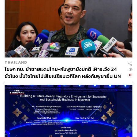
THAILAND
โฆษก ทบ. ย้ำชายแดนไทย-กัมพูชายังปกติ เฝ้าระวัง 24
111
ชั่วโมง มั่นใจไทยไม่เสียเปรียบเวทีโลก หลังกัมพูชายื่น UN
รับรอง MOU43