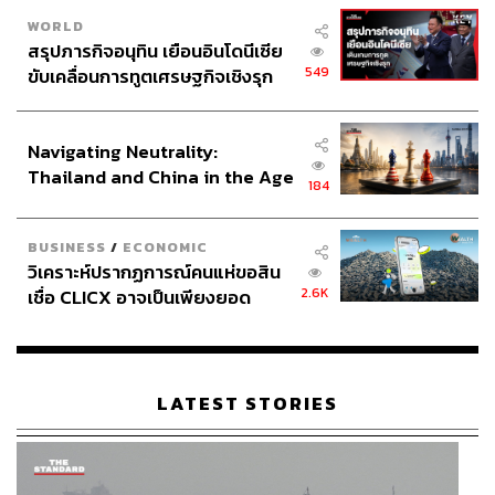
WORLD
สรุปภารกิจอนุทิน เยือนอินโดนีเซีย
549
ขับเคลื่อนการทูตเศรษฐกิจเชิงรุก
ประกาศหุ้นส่วนยุทธศาสตร์ไทย –
อินโดนีเซีย
Navigating Neutrality:
Thailand and China in the Age
184
of a New Global Order
BUSINESS
/
ECONOMIC
วิเคราะห์ปรากฏการณ์คนแห่ขอสิน
2.6K
เชื่อ CLICX อาจเป็นเพียงยอด
ภูเขาน้ำแข็ง ของปัญหาหนี้ครัว
เรือนไทยที่ถูกซุกไว้
LATEST STORIES