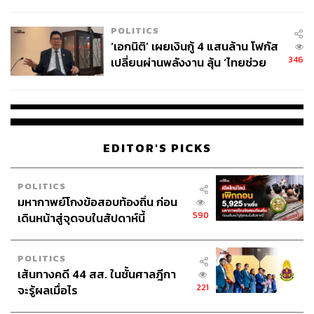
ล้านครั้ง ตลอด 10 ปีที่ผ่านมา
POLITICS
‘เอกนิติ’ เผยเงินกู้ 4 แสนล้าน โฟกัส
346
เปลี่ยนผ่านพลังงาน ลุ้น ‘ไทยช่วย
ไทยพลัส’ เฟส 2 รอประเมินความ
เหมาะสม
EDITOR'S PICKS
POLITICS
มหากาพย์โกงข้อสอบท้องถิ่น ก่อน
590
เดินหน้าสู่จุดจบในสัปดาห์นี้
POLITICS
เส้นทางคดี 44 สส. ในชั้นศาลฎีกา
221
จะรู้ผลเมื่อไร