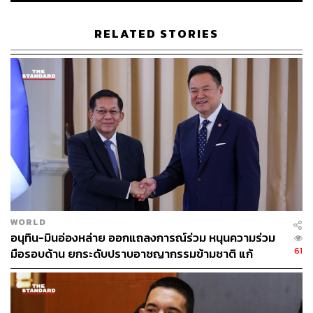
ต่างประเทศ และสถานเอกอัครราชทูตและสถานกงสุลใหญ่
ไทย ที่รับผิดชอบดูแลประเทศนั้นๆ ดังนี้
RELATED STORIES
– กระทรวงการต่างประเทศ: กระทรวงการต่างประเทศ /
Facebook และ @MFAThai / Twitter
– กรมการกงสุล: กรมการกงสุล กระทรวงการต่างประเทศ /
Facebook
– สถานเอกอัครราชทูตและสถานกงสุลใหญ่ไทยในต่าง
ประเทศ: เว็บไซต์และสื่อสังคมออนไลน์ เช่น Facebook,
Twitter
– สามารถค้นหาข้อมูลการติดต่อสถานเอกอัครราชทูตและ
สถานกงสุลใหญ่ไทยในทุกประเทศ ได้จากแอปพลิเคชัน Thai
Consular หรือเว็บไซต์ของสถานเอกอัครราชทูตและสถาน
WORLD
กงสุลใหญ่
อนุทิน-มินอ่องหล่าย ออกแถลงการณ์ร่วม หนุนความร่วม
61
มือรอบด้าน ยกระดับปราบอาชญากรรมข้ามชาติ แก้
พิสูจน์อักษร: ลักษณ์นารา พักตร์เพียงจันทร์
ปัญหาหมอกควัน-มลพิษทางน้ำ
TAGS:
กระทรวงการต่างประเทศ
สถานทูตไทย
เชื้อไวรัสโคโรนา
ณัฐภาณุ นพคุณ