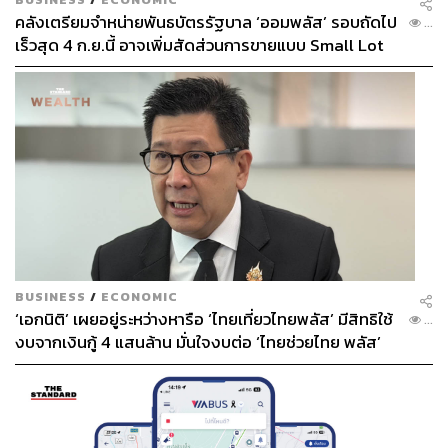
คลังเตรียมจำหน่ายพันธบัตรรัฐบาล ‘ออมพลัส’ รอบถัดไป
...
เร็วสุด 4 ก.ย.นี้ อาจเพิ่มสัดส่วนการขายแบบ Small Lot
First มากขึ้น
BUSINESS
/
ECONOMIC
‘เอกนิติ’ เผยอยู่ระหว่างหารือ ‘ไทยเที่ยวไทยพลัส’ มีสิทธิใช้
...
งบจากเงินกู้ 4 แสนล้าน มั่นใจงบต่อ ‘ไทยช่วยไทย พลัส’
เฟส 2 มีเพียงพอ