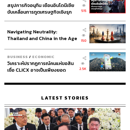
สรุปภารกิจอนุทิน เยือนอินโดนีเซีย
515
ขับเคลื่อนการทูตเศรษฐกิจเชิงรุก
ประกาศหุ้นส่วนยุทธศาสตร์ไทย –
อินโดนีเซีย
Navigating Neutrality:
Thailand and China in the Age
150
of a New Global Order
BUSINESS
/
ECONOMIC
วิเคราะห์ปรากฏการณ์คนแห่ขอสิน
2.5K
เชื่อ CLICX อาจเป็นเพียงยอด
ภูเขาน้ำแข็ง ของปัญหาหนี้ครัว
เรือนไทยที่ถูกซุกไว้
LATEST STORIES