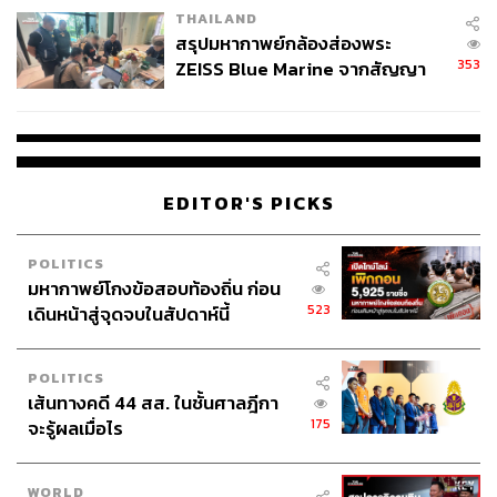
THAILAND
สรุปมหากาพย์กล้องส่องพระ
353
ZEISS Blue Marine จากสัญญา
ผลิต 8.3 ล้าน สู่ข้อพิพาท ‘มา
เวลล์ฯ’ ฟ้อง ‘โทน บางแค’ ผิดนัด
จ่ายหนี้-แอบระบุแบรนด์
EDITOR'S PICKS
POLITICS
มหากาพย์โกงข้อสอบท้องถิ่น ก่อน
523
เดินหน้าสู่จุดจบในสัปดาห์นี้
POLITICS
เส้นทางคดี 44 สส. ในชั้นศาลฎีกา
175
จะรู้ผลเมื่อไร
WORLD