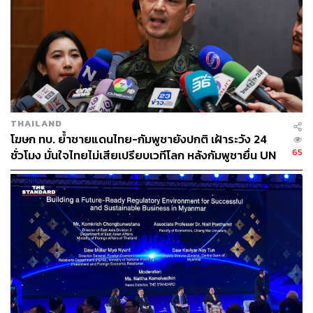
45
THAILAND
โฆษก ทบ. ย้ำชายแดนไทย-กัมพูชายังปกติ เฝ้าระวัง 24
65
ชั่วโมง มั่นใจไทยไม่เสียเปรียบเวทีโลก หลังกัมพูชายื่น UN
ABOUT THE AUTHOR
รับรอง MOU43
THE STANDARD TEAM
กองบรรณาธิการ THE STANDARD