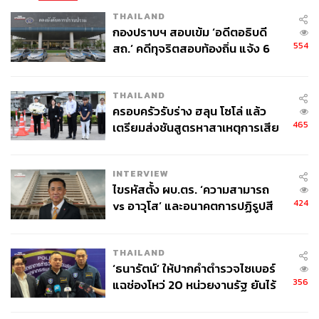
THAILAND
กองปราบฯ สอบเข้ม ‘อดีตอธิบดี
554
สถ.’ คดีทุจริตสอบท้องถิ่น แจ้ง 6
ข้อหาหนัก จ่อชง ป.ป.ช. 12 ส.ค. นี้
THAILAND
ครอบครัวรับร่าง ฮลุน โซโล่ แล้ว
465
เตรียมส่งชันสูตรหาสาเหตุการเสีย
ชีวิต
INTERVIEW
ไขรหัสตั้ง ผบ.ตร. ‘ความสามารถ
424
vs อาวุโส’ และอนาคตการปฏิรูปสี
กากี กับ พล.ต.อ. เอก อังสนานนท์
THAILAND
‘ธนารัตน์’ ให้ปากคำตำรวจไซเบอร์
356
แฉช่องโหว่ 20 หน่วยงานรัฐ ยันไร้
นัยทางการเมือง