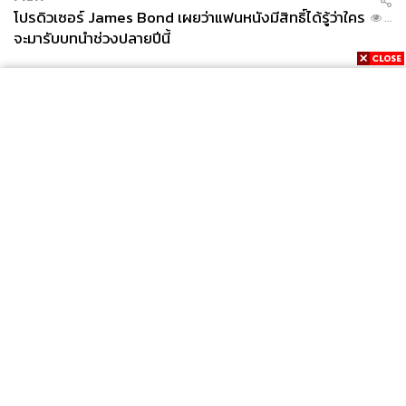
โปรดิวเซอร์ James Bond เผยว่าแฟนหนังมีสิทธิ์ได้รู้ว่าใคร
...
จะมารับบทนำช่วงปลายปีนี้
News
Wealth
Pop
Podcast
Video
Now
Opinion
Careers
Events
Privacy
About
Contact
Policy
FOR
ADVERTISING
MEMBERSHIP