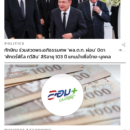
POLITICS
ทักษิณ ร่วมสวดพระอภิธรรมศพ ‘พล.ต.ท. ผ่อน’ บิดา
...
‘พักตร์พิไล ทวีสิน’ สิริอายุ 103 ปี แกนนำเพื่อไทย-บุคคล
หลากวงการร่วมอาลัย
BUSINESS
/
ECONOMIC