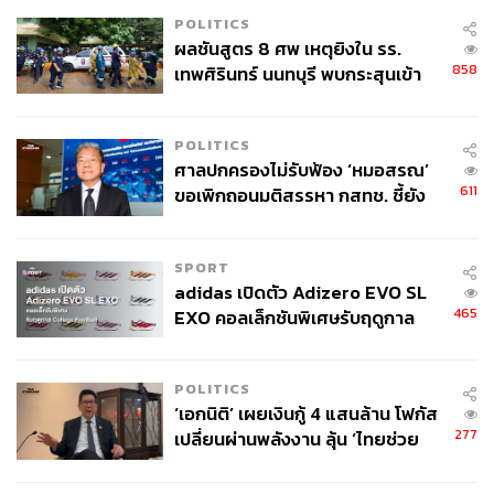
POLITICS
ผลชันสูตร 8 ศพ เหตุยิงใน รร.
858
เทพศิรินทร์ นนทบุรี พบกระสุนเข้า
จุดสำคัญ ‘ศีรษะ-หน้าอก’ ครูถูกยิง
4 นัด จากระยะไกล
POLITICS
ศาลปกครองไม่รับฟ้อง ‘หมอสรณ’
611
ขอเพิกถอนมติสรรหา กสทช. ชี้ยัง
ไม่ใช่ผู้เดือดร้อนเสียหาย
SPORT
adidas เปิดตัว Adizero EVO SL
465
EXO คอลเล็กชันพิเศษรับฤดูกาล
College Football
POLITICS
‘เอกนิติ’ เผยเงินกู้ 4 แสนล้าน โฟกัส
277
เปลี่ยนผ่านพลังงาน ลุ้น ‘ไทยช่วย
ไทยพลัส’ เฟส 2 รอประเมินความ
เหมาะสม