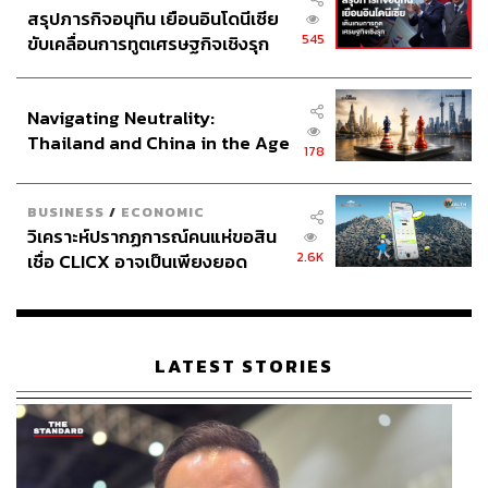
สรุปภารกิจอนุทิน เยือนอินโดนีเซีย
545
ขับเคลื่อนการทูตเศรษฐกิจเชิงรุก
ประกาศหุ้นส่วนยุทธศาสตร์ไทย –
อินโดนีเซีย
Navigating Neutrality:
Thailand and China in the Age
178
of a New Global Order
BUSINESS
/
ECONOMIC
วิเคราะห์ปรากฏการณ์คนแห่ขอสิน
2.6K
เชื่อ CLICX อาจเป็นเพียงยอด
ภูเขาน้ำแข็ง ของปัญหาหนี้ครัว
เรือนไทยที่ถูกซุกไว้
LATEST STORIES