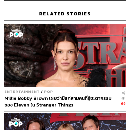
Stranger Things 5
RELATED STORIES
359
ABOUT THE AUTHOR
สิรีธร พงษารัตน์
นักศึกษาฝึกงาน THE STANDARD POP ฝั่ง
บันเทิงต่างประเทศและแฟชั่น
ENTERTAINMENT
/
POP
Millie Bobby Brown เผยว่ามีแค่สามคนที่รู้ชะตากรรม
69
ของ Eleven ใน Stranger Things