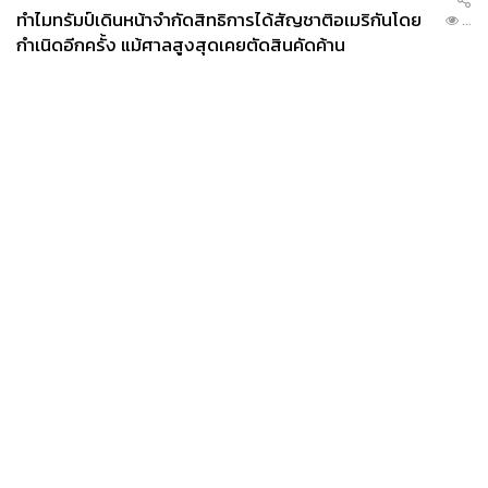
ทำไมทรัมป์เดินหน้าจำกัดสิทธิการได้สัญชาติอเมริกันโดย
...
กำเนิดอีกครั้ง แม้ศาลสูงสุดเคยตัดสินคัดค้าน
News
Wealth
Pop
Podcast
Video
Now
Opinion
Careers
Events
Privacy
About
Contact
Policy
FOR
ADVERTISING
MEMBERSHIP