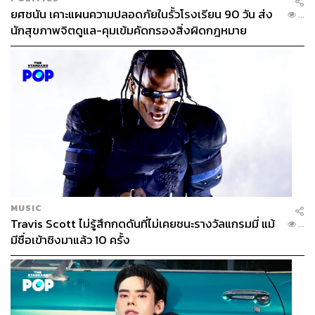
ยศชนัน เคาะแผนความปลอดภัยในรั้วโรงเรียน 90 วัน ส่ง
...
นักสุขภาพจิตดูแล-คุมเข้มคัดกรองสิ่งผิดกฎหมาย
MUSIC
Travis Scott ไม่รู้สึกกดดันที่ไม่เคยชนะรางวัลแกรมมี่ แม้
...
มีชื่อเข้าชิงมาแล้ว 10 ครั้ง