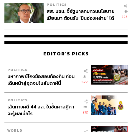
POLITICS
สส. ปชน. จี้รัฐบาลทบทวนนโยบาย
223
เมียนมา ต้อนรับ ‘มินอ่องหล่าย’ ได้
แค่สัญญาว่างเปล่า
EDITOR'S PICKS
POLITICS
มหากาพย์โกงข้อสอบท้องถิ่น ก่อน
577
เดินหน้าสู่จุดจบในสัปดาห์นี้
POLITICS
เส้นทางคดี 44 สส. ในชั้นศาลฎีกา
212
จะรู้ผลเมื่อไร
WORLD