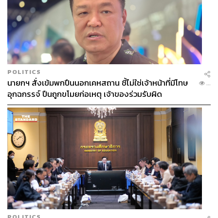
POLITICS
นายกฯ สั่งเข้มพกปืนนอกเคหสถาน ชี้ไม่ใช่เจ้าหน้าที่มีโทษ
...
อุกฉกรรจ์ ปืนถูกขโมยก่อเหตุ เจ้าของร่วมรับผิด
POLITICS