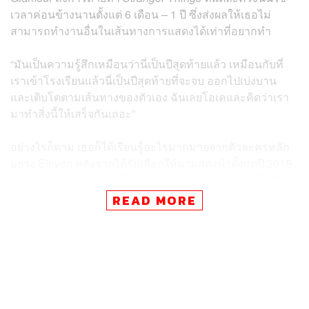
เวลาค่อนข้างนานตั้งแต่ 6 เดือน – 1 ปี ซึ่งส่งผลให้เธอไม่
สามารถทำงานอื่นในเส้นทางการแสดงได้เท่าที่อยากทำ
“มันเป็นความรู้สึกเหมือนว่านี่เป็นปีสุดท้ายแล้ว เหมือนกับที่
เราเข้าโรงเรียนแล้วนี่เป็นปีสุดท้ายที่จะจบ ออกไปเบ่งบาน
และเติบโตตามเส้นทางของตัวเอง ฉันเลยโอเคและคิดว่าเรา
มาทำสิ่งนี้ให้เสร็จกันเถอะ”
อย่างไรก็ตาม เธอก็ได้เรียนรู้อะไรมากมายจากตัวละครหลัก
อย่าง Eleven หลังจากได้รับเลือกให้มาแสดงนำตั้งแต่ปี 2015
และทำให้เธอเติบโตมาเป็นนักแสดงที่มีคุณภาพมากขึ้น อีก
ทั้งยังเสริมว่า “ถึงมันจบลง ฉันจะยังคงได้เห็นและพบเจอเพื่อน
READ MORE
ร่วมงานเหล่านี้ต่อไป”
สำหรับข่าวคราวซีซันสุดท้ายของ
Stranger Things
เริ่มกลับ
มาเคลื่อนไหวอีกครั้งเมื่อบัญชี X (Twiiter) stranger writers
ออกมาโพสต์ข้อความว่าได้กลับมาทำงานแล้วเมื่อปลาย
เดือนที่แล้ว หลังจากการประท้วงหยุดงานของนักเขียนในช่วง