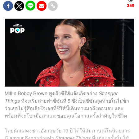
359
Millie Bobby Brown พูดถึงซีรีส์แจ้งเกิดอย่าง
Stranger
Things
ที่จะเริ่มถ่ายทำซีซันที่ 5 ซึ่งเป็นซีซันสุดท้ายในไม่ช้า
ว่าเธอไม่รู้สึกเสียใจเลยที่ซีรีส์นี้เดินทางมาถึงตอนจบ และ
พร้อมที่จะโบกมือลาและขอบคุณโอกาสครั้งสำคัญในชีวิต
โดยนักแสดงชาวอังกฤษวัย 19 ปี ได้ให้สัมภาษณ์ในนิตยสาร
Glamour ถึงการถ่ายทำ
Stranger Things
ที่แต่ละครั้งนั้นใช้