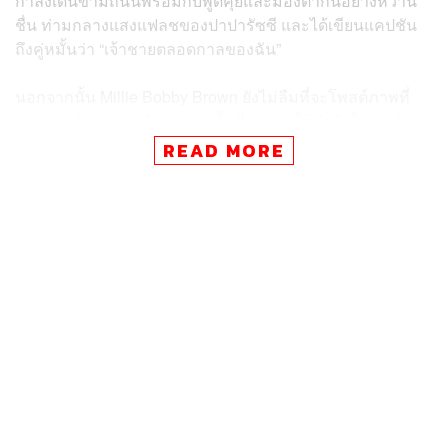
กำลังเดินข้ามถนนพร้อมกับพูดคุยและมองตากันอย่างหวาน
ชื่น ท่ามกลางแสงแฟลชของปาปารัซซี และได้เขียนแคปชัน
ถึงคู่หมั้นว่า “เจ้าชายตลอดกาลของฉัน”
นอกจากนั้น Millie Bobby Brown ยังไม่ลืมที่จะโพสต์ภาพที่
ถ่ายร่วมกับครอบครัวของคู่หมั้นที่มาร่วมให้กำลังใจเธอกัน
อย่างคับคั่ง รวมไปถึงพ่อของฝ่ายชายผู้เป็นร็อกสตาร์อย่าง
READ MORE
Jon Bon Jovi และภรรยา Dorothea Hurley ซึ่งแน่นอนว่า
โมเมนต์นี้ได้รับความสนใจจากสื่ออย่างล้นหลาม และยังมี
ภาพครอบครัวของเธอที่มาร่วมแสดงความยินดีในงาน
อีเวนต์นี้ด้วย
สำหรับ Millie Bobby Brown ได้มาปรากฏตัวที่งานพรีเมียร์ใน
ชุดกาวน์จาก Louis Vuitton ที่โดดเด่นด้วยลวดลายแพตเทิร์น
คล้ายเกล็ดปลา และการคัตติ้งแนวเฉียง ไล่ระดับสีด้วยโทนสี
เงินและสีขาว พร้อมกับคอมพลีตลุคด้วยการปล่อยผมยาว
สยายดัดลอนอย่างเป็นธรรมชาติ ซึ่งก็นับเป็นอีกหนึ่งลุคที่น่า
จะประทับใจจาก Millie Bobby Brown