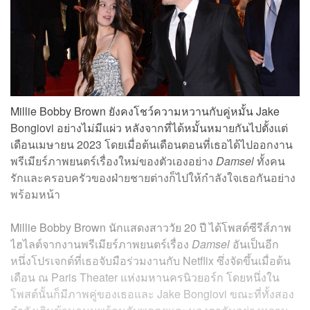
Millie Bobby Brown ยังคงโชว์ความหวานกับคู่หมั้น Jake
Bongiovi อย่างไม่มีแผ่ว หลังจากที่ได้หมั้นหมายกันไปตั้งแต่
เดือนเมษายน 2023 โดยเมื่อต้นเดือนตอนที่เธอได้ไปออกงาน
พรีเมียร์ภาพยนตร์เรื่องใหม่ของตัวเองอย่าง
Damsel
ทั้งคน
รักและครอบครัวของฝ่ายชายต่างก็ไปให้กำลังใจเธอกันอย่าง
พร้อมหน้า
Millie Bobby Brown นักแสดงสาววัย 20 ปี ได้โพสต์ซีรีส์ภาพ
ไฮไลต์จากงานพรีเมียร์ภาพยนตร์เรื่อง
Damsel
อันเป็นอีก
หนึ่งโปรเจกต์ที่เธอจับมือร่วมงานกับ Netflix ซึ่งจัดขึ้นเมื่อต้น
เดือน ณ Paris Theater แห่งมหานครนิวยอร์ก โดยหนึ่งใน
โพสต์นั้นก็มีภาพคู่ของเธอและ Jake Bongiovi ขณะที่ทั้งสอง