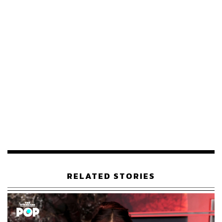
ภาพ:
Patricia Schlein / Star Max / GC Images
อ้างอิง:
https://people.com/millie-bobby-brown-fiance-jake-b
ongiovi-my-forever-prince-damsel-premiere-highlight
s-8603493
TAGS:
Millie Bobby Brown
Jake Bongiovi
1.4K
RELATED STORIES
ABOUT THE AUTHOR
พิมพ์ คำภีร์