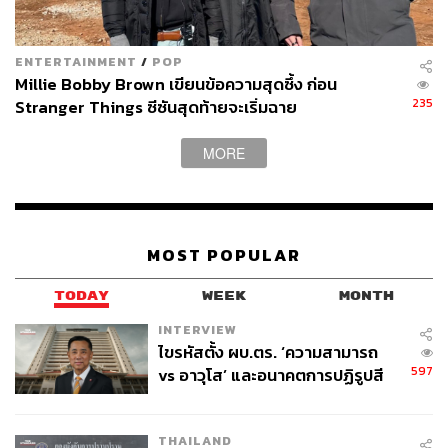
ENTERTAINMENT
/
POP
Millie Bobby Brown เขียนข้อความสุดซึ้ง ก่อน
235
Stranger Things ซีซันสุดท้ายจะเริ่มฉาย
MORE
MOST POPULAR
TODAY
WEEK
MONTH
INTERVIEW
ไขรหัสตั้ง ผบ.ตร. ‘ความสามารถ
597
vs อาวุโส’ และอนาคตการปฏิรูปสี
กากี กับ พล.ต.อ. เอก อังสนานนท์
THAILAND