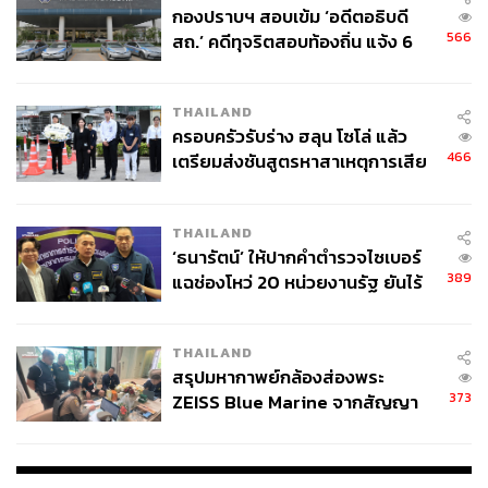
กองปราบฯ สอบเข้ม ‘อดีตอธิบดี
566
สถ.’ คดีทุจริตสอบท้องถิ่น แจ้ง 6
ข้อหาหนัก จ่อชง ป.ป.ช. 12 ส.ค. นี้
THAILAND
ครอบครัวรับร่าง ฮลุน โซโล่ แล้ว
466
เตรียมส่งชันสูตรหาสาเหตุการเสีย
ชีวิต
THAILAND
‘ธนารัตน์’ ให้ปากคำตำรวจไซเบอร์
389
แฉช่องโหว่ 20 หน่วยงานรัฐ ยันไร้
นัยทางการเมือง
THAILAND
สรุปมหากาพย์กล้องส่องพระ
373
ZEISS Blue Marine จากสัญญา
ผลิต 8.3 ล้าน สู่ข้อพิพาท ‘มา
เวลล์ฯ’ ฟ้อง ‘โทน บางแค’ ผิดนัด
จ่ายหนี้-แอบระบุแบรนด์