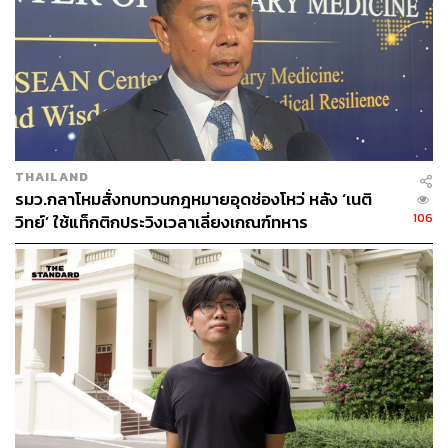
รัฐบาลร่วมกับกลาโหมและกองทัพเองควรพิจารณาให้ทหาร
รับเฉพาะหน้าที่หลัก ส่วนหน้าที่อื่นอาจใช้ทหารเมื่อฝ่าย
พลเรือนขาดคน หรือกองทัพจัดสรรกำลังพลได้โดยไม่กระทบ
หน้าที่หลัก โดยไม่ควรต้องมีคนหรืออัตราเพื่อหน้าที่ดังกล่าว
โดยเฉพาะ หรือเป็นคนรับหน้าเองแทนหน่วยงานรัฐอื่น
นอกจากนี้ทหารเองยังมีหน้าที่พิทักษ์สถาบันหลักของชาติ ซึ่ง
มีผลต่อการบริหารกำลังพลด้วย ทั้งหมดนี้จึงเป็นภาระที่
THAILAND
กองทัพ กลาโหม และรัฐบาล จะพิจารณาร่วมกันเพื่อให้ใช้
รมว.กลาโหมสั่งทบทวนกฎหมายอุดช่องโหว่ หลัง ‘เนติ
กำลังพลที่มีจำกัดได้อย่างมีประสิทธิภาพสูงสุด
106
วิทย์’ ใช้แท็กติกประวิงเวลาเลี่ยงเกณฑ์ทหาร
กองทัพก็ต้องปรับตัวเช่นกัน ต่อไปอาจจะต้องปรับอัตรา
ด้วยการลดจำนวนตำแหน่งที่ต้องใช้พลทหารลง เปลี่ยน
มาใช้นายสิบมากขึ้น รองรับการปฏิบัติงานของทหาร
ชั้นประทวนที่สามารถปฏิบัติงานในกองทัพไปได้เรื่อยๆ
ซึ่งตัวอย่างมีให้เห็นทั่วไปในหลายประเทศ ทั้งค่าย
NATO และค่ายตะวันออก ชอบแบบไหนเลือกมาเลย
เรื่องนี้น่าจะช่วยสร้างประสิทธิภาพให้กับกองทัพเพิ่มขึ้น
ด้วยซ้ำ เพราะแทนที่จะฝึกทหารปีละสองครั้งเพื่อใช้งาน