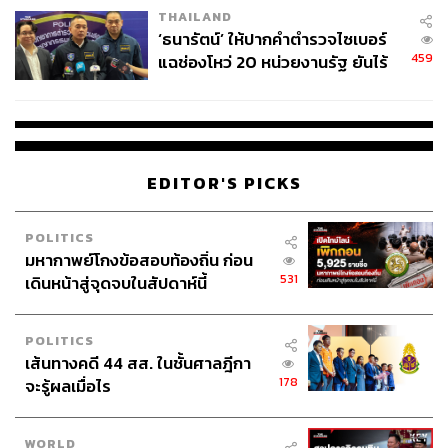
THAILAND
พอพูดถึงยกเลิกเกณฑ์ทหารก็จะมีคนมาบอกว่าทหารยัง
‘ธนารัตน์’ ให้ปากคำตำรวจไซเบอร์
จำเป็น ยังต้องมีทหาร ซึ่งมันคนละเรื่องกันเลย เพราะ
459
แฉช่องโหว่ 20 หน่วยงานรัฐ ยันไร้
การอธิบายว่ายกเลิกเกณฑ์ทหารจะทำให้ไม่มีทหาร
นัยทางการเมือง
หรือไม่มีกองทัพป้องกันประเทศเป็นความเข้าใจที่ผิด ไม่
สมเหตุสมผล
ดังนั้นแม้ว่าน่าเสียดายที่ปีนี้ยังคงมีการเกณฑ์ทหารอยู่ แต่ก็
EDITOR'S PICKS
เห็นสัญญาณที่ดีว่าจำนวนเกณฑ์เริ่มลดลง เราก็หวังว่า
สุดท้ายประเทศไทยจะเปลี่ยนจากระบบเกณฑ์เป็นระบบสมัคร
POLITICS
ใจให้ได้อย่างสมบูรณ์ ซึ่งเชื่อว่าสิ่งนี้จะเป็นแรงกระตุ้นให้
มหากาพย์โกงข้อสอบท้องถิ่น ก่อน
กองทัพต้องปรับตัวให้ทันสมัยมากขึ้น เพราะต้องทำให้สภาพ
531
เดินหน้าสู่จุดจบในสัปดาห์นี้
การทำงานดีและดึงดูดให้คนมาสมัคร จะเป็นกองทัพแบบเดิม
ไม่ได้แล้ว
POLITICS
เส้นทางคดี 44 สส. ในชั้นศาลฎีกา
และเราก็อยากเห็นกองทัพโฉมใหม่ที่ทันสมัย เป็นมืออาชีพ มี
178
จะรู้ผลเมื่อไร
จำนวนกำลังพลที่เหมาะสม ทำหน้าที่ดูแลชายแดนไม่ให้มี
ใครรุกล้ำ ในส่วนชีวิตความเป็นอยู่ก็ต้องดูแลกำลังพลดี ไม่มี
การซ้อมทรมาน ไม่ต้องเอาพลทหารไปเลี้ยงไก่หรือซัก
WORLD