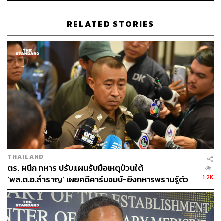
ประสิทธิภาพยังไม่ดีอย่างที่ควรจะเป็น เพราะอัตราส่วน
ค่าใช้จ่ายบุคลากรของกระทรวงกลาโหมของไทยนั้น
RELATED STORIES
สูงมากอย่างน่าเป็นห่วง สูงกว่าสหรัฐฯ จีน หรือหลาย
ประเทศในยุโรปด้วยซ้ำ สะท้อนว่าเราต้องเอาเงินไป
จ่ายเงินเดือนแต่ไม่มีเงินมาทำงานหรือซื้อเครื่องมือเพื่อ
ทำงาน
ดังนั้นอัตราต้องลดลง เมื่ออัตราลดลง ความต้องการพลทหาร
ก็น้อยลง และในทางกลับกันเราก็เหลืองบประมาณมากขึ้นมา
เพิ่มสวัสดิการให้กับพลทหารเพื่อจูงใจได้
เมื่ออัตราลด ทำให้ต้องปรับแนวคิดของภาครัฐในการ
THAILAND
ใช้กำลังทหาร เพื่อป้องกันประเทศเป็นหลัก ไม่ใช่หน้าที่
ตร. ผนึก ทหาร ปรับแผนรับมือเหตุป่วนใต้
รักษาความสงบ ช่วยเหลือภัยพิบัติ พัฒนาประเทศ การ
1.2K
‘พล.ต.อ.สำราญ’ เผยคดีคาร์บอมบ์-ยิงทหารพรานรู้ตัว
ให้ทหารไปทำหน้าที่ในสิ่งที่ไม่ได้ถูกออกแบบมาคือการ
กลุ่มก่อเหตุแล้ว
ดึงกำลังทหารที่จะใช้ปฏิบัติงานชายแดนและป้องกัน
ประเทศไปทำงานที่ทหารไม่ควรต้องทำ