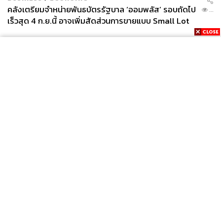
คลังเตรียมจำหน่ายพันธบัตรรัฐบาล ‘ออมพลัส’ รอบถัดไป
...
เร็วสุด 4 ก.ย.นี้ อาจเพิ่มสัดส่วนการขายแบบ Small Lot
First มากขึ้น
News
Wealth
Pop
Podcast
Video
Now
Opinion
Careers
Events
Privacy
About
Contact
Policy
FOR
ADVERTISING
MEMBERSHIP