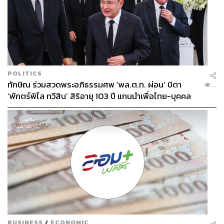
POLITICS
ทักษิณ ร่วมสวดพระอภิธรรมศพ ‘พล.ต.ท. ผ่อน’ บิดา
...
‘พักตร์พิไล ทวีสิน’ สิริอายุ 103 ปี แกนนำเพื่อไทย-บุคคล
หลากวงการร่วมอาลัย
BUSINESS
/
ECONOMIC