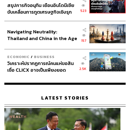
กางเกงในให้นาย และสุดท้ายคือทำหน้าที่ของตัวเองอย่าง
สรุปภารกิจอนุทิน เยือนอินโดนีเซีย
523
ขับเคลื่อนการทูตเศรษฐกิจเชิงรุก
เดียว นั่นก็คือการป้องกันประเทศ ไม่ใช่การเล่นการเมืองครับ
ประกาศหุ้นส่วนยุทธศาสตร์ไทย –
TAGS:
ทหาร
การเกณฑ์ทหาร
นโยบายปฏิรูปกองทัพ
อินโดนีเซีย
Navigating Neutrality:
Thailand and China in the Age
157
of a New Global Order
ECONOMIC
/
BUSINESS
วิเคราะห์ปรากฏการณ์คนแห่ขอสิน
2.5K
เชื่อ CLICX อาจเป็นเพียงยอด
ภูเขาน้ำแข็ง ของปัญหาหนี้ครัว
3.3K
เรือนไทยที่ถูกซุกไว้
LATEST STORIES
ABOUT THE AUTHOR
อนาลโย กอสกุล
นักสังเกตการณ์การทหารอิสระ
ABOUT THE PHOTOGRAPHER