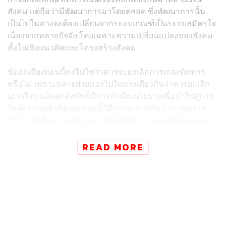
สังคม แต่ถือว่ามีพัฒนาการมาโดยตลอด ซึ่งพัฒนาการนั้น
เป็นไปในทางจะต้องเปลี่ยนจากระบบเกณฑ์เป็นระบบสมัครใจ
เนื่องจากหลายปัจจัย โดยเฉพาะความเปลี่ยนแปลงของสังคม
ทั้งในเชิงแนวคิดและโครงสร้างสังคม
ข้อถกเถียงตอนนี้คงไม่ใช่ว่าควรจะยกเลิกการเกณฑ์ทหาร
หรือไม่ เพราะหลายฝ่ายมองไปในทางเดียวกันว่าควรยกเลิก
เอาจริงๆ แม้แต่กองทัพก็มีการดำเนินนโยบายเพื่อนำไปสู่การ
ไม่ต้องเกณฑ์ เพียงแต่ตอนนี้วิธีการจะต่างกัน ถ้าถามพรรค
ก้าวไกลก็คือการแก้กฎหมายเพื่อยกเลิกการเกณฑ์ทหารและ
เปลี่ยนไปสู่ระบบสมัครใจ ซึ่งจะทำให้ไม่มีการเกณฑ์ทหาร
แน่นอน
READ MORE
ส่วนการดำเนินการของพรรคเพื่อไทยในตอนนี้เป็นการ
พยายามลดจำนวนการเกณฑ์ลงด้วยการลดความต้องการ
และเพิ่มจำนวนผู้สมัคร ซึ่งมองว่าสุดท้ายถ้าคนสมัครเยอะก็
จะไม่ต้องเกณฑ์ไปเองโดยไม่ต้องแก้กฎหมาย ซึ่งก็จะคล้ายๆ
แนวทางของกระทรวงกลาโหมเช่นกัน