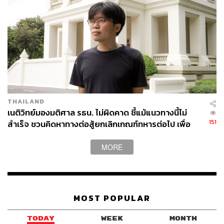
ได้ก่อน เชื่อว่าแรงต่อต้านก็จะหายไปพอสมควร
นอกจากนั้นกองทัพก็ต้องปรับตัว เพราะถ้าไม่ต้องเกณฑ์
กองทัพก็จะนั่งเฉยๆ รอเลือกคนเข้ามาไม่ได้แล้ว
กองทัพต้องพยายามทำประชาสัมพันธ์เพื่อดึงคนให้มา
เป็นทหาร ในทางกลับกันก็ต้องทำให้สภาพการฝึกและ
การใช้ชีวิตเป็นทหารดีขึ้น เพื่อจูงใจให้คนอยากมาเป็น
ทหาร
THAILAND
เนติวิทย์มองมติศาล รธน. ไม่ผิดคาด ชี้แม้แนวทางนี้ไม่
151
สำเร็จ ชวนคิดหาทางต่อสู้ยกเลิกเกณฑ์ทหารต่อไป เพื่อ
อีกอย่างเมื่อเพิ่มสวัสดิการให้พลทหารเพื่อดึงดูดคนให้
สังคมที่น่าอยู่
มาเป็นทหารหลังไม่มีการเกณฑ์แล้ว สวัสดิการของ
MORE
ทหารชั้นประทวนและสัญญาบัตรก็ต้องเพิ่มตาม ดังนั้น
สุดท้ายทหารก็ได้เงินเพิ่มได้สวัสดิการเพิ่มอยู่ดี ซึ่งก็
ถือว่าจะได้ประโยชน์กันทั้งหมดไม่ว่าชั้นผู้น้อยหรือชั้น
ผู้ใหญ่ อันนี้เป็นตรรกะง่ายๆ เลย แต่ได้เงินเพิ่มงานก็ต้อง
เพิ่ม ทหารก็ต้องขยันขึ้น ใช้คนให้น้อยลงเพื่อให้งาน
MOST POPULAR
ออกมาเท่าเดิมหรือมากกว่าเดิม ซึ่งก็เป็นตรรกะปกติ
TODAY
WEEK
MONTH
ของทุกการทำงานเช่นกัน