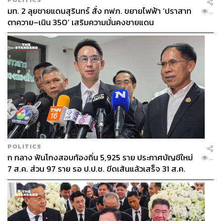
มท. 2 ลุยชายแดนสุรินทร์ สั่ง กฟภ. ขยายไฟฟ้า ‘ปราสาท
...
ตาควาย–เนิน 350’ เสริมความมั่นคงชายแดน
POLITICS
ก กลาง ฟันโกงสอบท้องถิ่น 5,925 ราย ประกาศบัญชีใหม่
...
7 ส.ค. ส่วน 97 ราย รอ ป.ป.ช. ขีดเส้นแล้วเสร็จ 31 ส.ค.