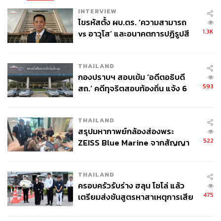
INTERVIEW
ไขรหัสตั้ง ผบ.ตร. ‘ความสามารถ
อีกข้อสำคัญก็คือเรามีความจำเป็นต้องการปฏิรูประบบ
1.3K
vs อาวุโส’ และอนาคตการปฏิรูปสี
กำลังสำรอง เพราะถ้าไม่มีการเกณฑ์ทหาร ก็ไม่มีความ
กากี กับ พล.ต.อ. เอก อังสนานนท์
จำเป็นต้องเรียน รด. ในระบบที่เป็นอยู่ทุกวันนี้ แต่ในทาง
กลับกัน ถ้าไม่มีการเกณฑ์ทหาร ระบบกำลังสำรองควร
THAILAND
จะดีและมีประสิทธิภาพกว่านี้ เช่น อาจต้องเปลี่ยนการ
กองปราบฯ สอบเข้ม ‘อดีตอธิบดี
เรียน รด. ให้เป็นภาคบังคับ มีการฝึกราวสัปดาห์ละ 1
593
สถ.’ คดีทุจริตสอบท้องถิ่น แจ้ง 6
ครั้ง ใช้เวลา 1-2 ปีก็พอ เพราะถ้าฝึกมากกว่านี้ก็ไม่ต่าง
ข้อหาหนัก จ่อชง ป.ป.ช. 12 ส.ค. นี้
จากเกณฑ์ทหาร รวมถึงจัดระบบกำลังสำรองที่ดีและมี
ประสิทธิภาพขึ้น ซึ่งเราสามารถหยิบตัวอย่างจากต่าง
THAILAND
สรุปมหากาพย์กล้องส่องพระ
ประเทศมาได้หลายประเทศ ใกล้ๆ นี้ก็สิงคโปร์ที่หยิบยืม
522
ZEISS Blue Marine จากสัญญา
มาสักครึ่งหนึ่งในส่วนของการฝึกทบทวนและการเรียก
ผลิต 8.3 ล้าน สู่ข้อพิพาท ‘มา
ระดมพลโดยไม่จำเป็นต้องมีการเกณฑ์แบบสิงคโปร์
เวลล์ฯ’ ฟ้อง ‘โทน บางแค’ ผิดนัด
THAILAND
จ่ายหนี้-แอบระบุแบรนด์
สุดท้ายอยากทำความเข้าใจอีกครั้งหนึ่งว่า การยกเลิก
ครอบครัวรับร่าง ฮลุน โซโล่ แล้ว
475
เตรียมส่งชันสูตรหาสาเหตุการเสีย
การเกณฑ์ทหารไม่เท่ากับการยกเลิกทหาร มันแค่
ชีวิต
เปลี่ยนวิธีการได้มาซึ่งทหาร ซึ่งเรื่องนี้จริงๆ เข้าใจไม่
ยาก แต่ไม่แน่ใจว่าทำไมไม่ค่อยมีใครเข้าใจกัน เพราะ