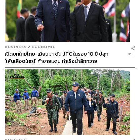
ฐานิส สุดโต
บรรณาธิการภาพ ประจำสำนักข่าว THE
STANDARD
BUSINESS
/
ECONOMIC
เปิดบทใหม่ไทย-เมียนมา ดัน JTC ในรอบ 10 ปี ปลุก
...
‘เส้นเลือดใหญ่’ ค้าชายแดน ท่าเรือน้ำลึกทวาย
POLITICS