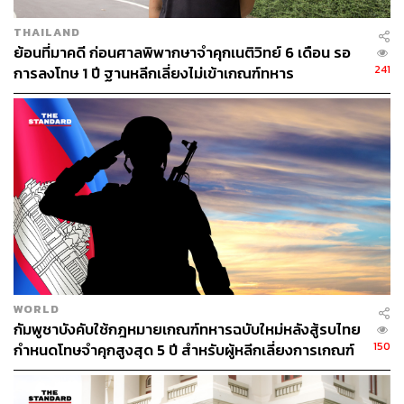
แค่ 6 เดือน – 2 ปี เราก็สามารถฝึกทหารและใช้งานได้
ยาวๆ ขั้นต่ำ 5 ปี หรือไปจนเกษียณ และตามมาด้วยสิ่งที่
THAILAND
ย้อนที่มาคดี ก่อนศาลพิพากษาจำคุกเนติวิทย์ 6 เดือน รอ
ควรต้องแก้คือเส้นทางการเติบโตของกำลังพลที่ควร
241
การลงโทษ 1 ปี ฐานหลีกเลี่ยงไม่เข้าเกณฑ์ทหาร
ต้องเปิดกว้างกว่านี้
อีกสิ่งหนึ่งที่กองทัพต้องปรับตัวก็คือการนำพลทหารไป
ทำงานที่ไม่ควรทำ เพราะในปัจจุบันต้องยอมรับว่าแม้
จะน้อยลงแต่ยังมีอยู่แน่นอน งานเลี้ยงไก่ ซักผ้า ทำสวน
ให้กับบ้านนายทหารต่างๆ ต้องหมดไปอย่างแท้จริง
เพราะนอกจากจะเป็นการทุจริตแล้ว ยังเป็นการดึงอัตรา
คนไปใช้ในหน้าที่ที่ไม่ถูกต้องอีกด้วย โดยเฉพาะเป็น
เรื่องที่สังคมไม่ยอมรับ
แรงต่อต้านหนึ่งที่ไม่ให้ยกเลิกการเกณฑ์ทหารอาจจะ
WORLD
กัมพูชาบังคับใช้กฎหมายเกณฑ์ทหารฉบับใหม่หลังสู้รบไทย
มาจากการที่ผลประโยชน์ของการเกณฑ์ทหารที่มี
150
กำหนดโทษจำคุกสูงสุด 5 ปี สำหรับผู้หลีกเลี่ยงการเกณฑ์
จำนวนเงินหมุนเวียนทุกปี ซึ่งถ้าการเกณฑ์ทหารหายไป
ทหาร
ผลประโยชน์ตรงนี้ก็หายไป ตรงนี้ต้องแก้แน่นอนไม่
ว่าการเกณฑ์ทหารจะยกเลิกหรือไม่ แต่ถ้าแก้ตรงนี้ให้