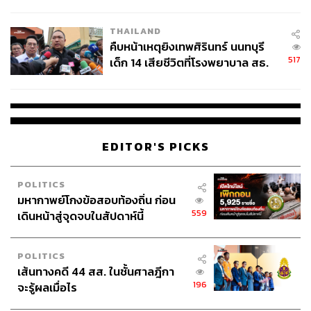
สอบปมขโมยปืนปู่ก่อเหตุ
THAILAND
ABOUT THE AUTHOR
คืบหน้าเหตุยิงเทพศิรินทร์ นนทบุรี
517
เด็ก 14 เสียชีวิตที่โรงพยาบาล สธ.
THE STANDARD WEALTH
ยืนยันครูเสียชีวิต 5 ราย เจ็บ 22
สำนักข่าวเศรษฐกิจ ธุรกิจ และการลงทุน โดย
ราย
ทีมข่าว THE STANDARD
EDITOR'S PICKS
POLITICS
มหากาพย์โกงข้อสอบท้องถิ่น ก่อน
559
เดินหน้าสู่จุดจบในสัปดาห์นี้
POLITICS
เส้นทางคดี 44 สส. ในชั้นศาลฎีกา
196
จะรู้ผลเมื่อไร