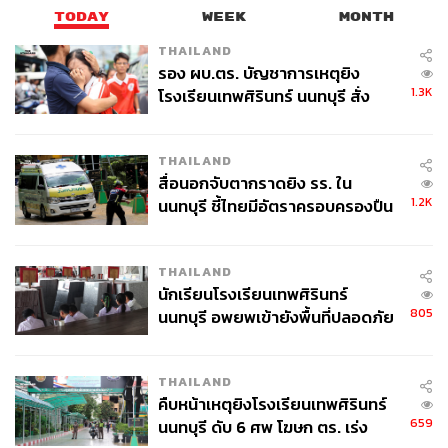
c31a9eb
TODAY
WEEK
MONTH
https://www.straitstimes.com/business/companies-m
THAILAND
arkets/meta-begins-job-cuts-in-efficiency-push-spurr
รอง ผบ.ตร. บัญชาการเหตุยิง
ed-on-by-ai
1.3K
โรงเรียนเทพศิรินทร์ นนทบุรี สั่ง
https://www.bloomberg.com/news/articles/2026-05-1
ค้นหา 2 รอบยืนยันไร้คนติดค้าง พบ
9/meta-begins-job-cuts-in-efficiency-push-spurred-on
ศพปู่-ย่าที่บ้านพักผู้ก่อเหตุ
THAILAND
-by-ai
สื่อนอกจับตากราดยิง รร. ใน
1.2K
นนทบุรี ชี้ไทยมีอัตราครอบครองปืน
TAGS:
Mark Zuckerberg
OpenAI
Bloomberg
สูงในระดับต้นของภูมิภาค
การทำงาน
ปลดพนักงาน
พนักงาน
Meta
University of Oxford
Google
THAILAND
นักเรียนโรงเรียนเทพศิรินทร์
805
นนทบุรี อพยพเข้ายังพื้นที่ปลอดภัย
ชั่วคราว หลังเหตุใช้อาวุธปืนภายใน
โรงเรียนคลี่คลาย
THAILAND
คืบหน้าเหตุยิงโรงเรียนเทพศิรินทร์
659
นนทบุรี ดับ 6 ศพ โฆษก ตร. เร่ง
418