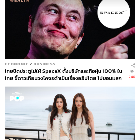
กังวลให้กับพนักงาน Meta โดยมีพนักงานมากกว่า 1,500 คน
ร่วมลงชื่อในคำร้องถึงซักเคอร์เบิร์กและผู้บริหาร เรียกร้องให้
บริษัทยุติการเก็บข้อมูลจากอุปกรณ์ของพนักงาน ซึ่งละเอียด
ถึงขั้นการกดแป้นพิมพ์, การเคลื่อนไหวของเมาส์ และเนื้อหา
บนหน้าจอ เพื่อนำไปฝึกฝน AI
ทั้งนี้เมื่อมีผู้สอบถามว่าพนักงานสามารถปฏิเสธไม่เข้าร่วม
โปรแกรมติดตามการใช้คอมพิวเตอร์นี้ได้หรือไม่ ผู้บริหาร
ของ Meta ตอบว่าไม่สามารถทำได้
ECONOMIC
/
BUSINESS
ไทยปิดประตูไม่ให้ SpaceX ตั้งบริษัทและถือหุ้น 100% ใน
246
ไทย ชี้ดาวเทียมวงโคจรต่ำเป็นเรื่องอธิปไตย ไม่ยอมแลก
ความรู้สึกของพนักงานในบริษัทตกลงสู่ระดับลบมากที่สุดเท่า
ในโต๊ะเจรจาการค้า
ที่เคยมีการบันทึก ตามการวิเคราะห์โพสต์บนเว็บไซต์ Blind ที่
พนักงานโพสต์แบบไม่เปิดเผยตัวตน โดยพนักงานในสิงคโปร์
รายหนึ่งที่ระบุว่าตนเป็นวิศวกรฝ่ายสนับสนุนธุรกิจ โพสต์บน
LinkedIn ว่าถูกปลดหลังทำงานกับ Meta มาเกือบ 10 ปี และ
ได้ใช้เวลาไปมากกับการฝึกฝนตัวเองด้าน AI พร้อมทิ้งท้าย
อย่างเจ็บปวดว่า “AI อยู่ต่อแน่นอน แต่ดูเหมือนว่ามนุษย์จะไม่
ได้อยู่”