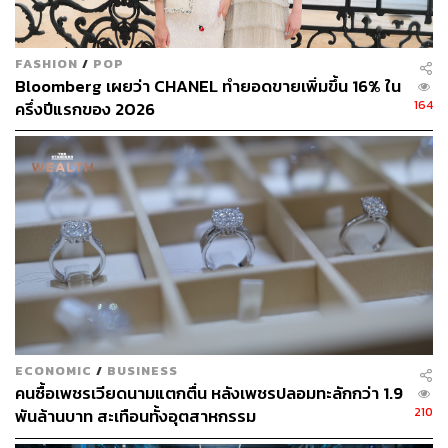
ชี้ประหยัดต้นทุนได้น้อย เทียบงบลงทุน AI มหาศาล
FASHION
/
POP
Bloomberg เผยว่า CHANEL ทำยอดขายเพิ่มขึ้น 16% ใน
แม้ Meta จะอธิบายว่าการปลดพนักงานเป็นโอกาสในการ
164
ครึ่งปีแรกของ 2026
ชดเชยต้นทุนการลงทุนด้าน AI บางส่วน แต่นักวิเคราะห์จาก
Evercore ประเมินว่าการปลดครั้งนี้จะช่วยประหยัดได้เพียง
ราว 3,000 ล้านดอลลาร์สหรัฐ (ประมาณ 9.77 หมื่นล้านบาท)
ซึ่งเป็นเพียงส่วนเล็กน้อยเมื่อเทียบกับงบลงทุนในปีนี้ที่อาจสูง
ถึง 1.45 แสนล้านดอลลาร์สหรัฐ (ประมาณ 4.72 ล้านล้าน
บาท) รวมถึงเงินอีกหลายแสนล้านดอลลาร์ที่บริษัทคาดว่าจะ
ใช้กับโครงสร้างพื้นฐานด้าน AI ก่อนสิ้นทศวรรษนี้
ยาน-เอ็มมานูเอล เดอ เนฟ ศาสตราจารย์ด้านเศรษฐศาสตร์
และพฤติกรรมศาสตร์แห่งมหาวิทยาลัยออกซ์ฟอร์ด แสดง
ความเห็นว่า “บริษัทที่หันไปใช้ระบบอัตโนมัติอย่าง Meta อาจ
ECONOMIC
/
BUSINESS
เสี่ยงที่จะไม่ได้เป็นนายจ้างในฝันอีกต่อไป เมื่อชัดเจนว่าพวก
คนซื้อเพชรเวียดนามแตกตื่น หลังเพชรปลอมทะลักกว่า 1.9
เขาจะตัดมนุษย์ออกเมื่อมีโอกาส”
210
พันล้านบาท สะเทือนทั้งอุตสาหกรรม