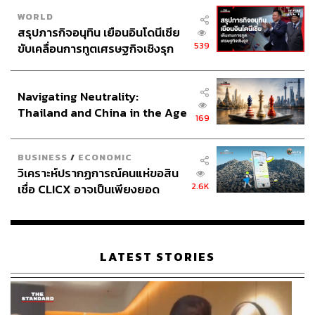
WORLD
สรุปภารกิจอนุทิน เยือนอินโดนีเซีย
539
ขับเคลื่อนการทูตเศรษฐกิจเชิงรุก
ประกาศหุ้นส่วนยุทธศาสตร์ไทย –
อินโดนีเซีย
Navigating Neutrality:
Thailand and China in the Age
169
of a New Global Order
BUSINESS
/
ECONOMIC
วิเคราะห์ปรากฏการณ์คนแห่ขอสิน
2.6K
เชื่อ CLICX อาจเป็นเพียงยอด
ภูเขาน้ำแข็ง ของปัญหาหนี้ครัว
เรือนไทยที่ถูกซุกไว้
LATEST STORIES