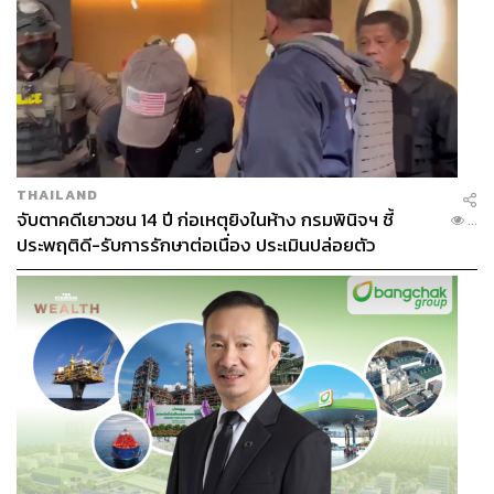
THAILAND
จับตาคดีเยาวชน 14 ปี ก่อเหตุยิงในห้าง กรมพินิจฯ ชี้
...
ประพฤติดี-รับการรักษาต่อเนื่อง ประเมินปล่อยตัว