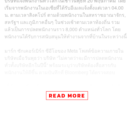
บริษัทแจ้งพนักงานทั่วโลกในเช้าวันพุธที่ 20 พฤษภาคม โดย
เริ่มจากพนักงานในเอเชียที่ได้รับอีเมลแจ้งตั้งแต่เวลา 04.00
น. ตามเวลาสิงคโปร์ ตามด้วยพนักงานในสหราชอาณาจักร,
สหรัฐฯ และภูมิภาคอื่นๆ ในช่วงเช้าตามเวลาท้องถิ่น รวม
แล้วเป็นการปลดพนักงานราว 8,000 ตำแหน่งทั่วโลก โดย
พนักงานได้รับการสนับสนุนให้ทำงานจากที่บ้านในระหว่างนี้
มาร์ก ซักเคอร์เบิร์ก ซีอีโอของ Meta โพสต์ข้อความภายใน
บริษัทเมื่อวันพุธว่า บริษัท “ไม่คาดว่าจะมีการปลดพนักงาน
ทั่วทั้งบริษัทอีกในปีนี้” พร้อมระบุว่าบริษัทต้องสื่อสารกับ
พนักงานให้ดีขึ้น ตามบันทึกที่ Bloomberg ได้ตรวจสอบ
“นี่เป็นช่วงที่ผมเห็นอุตสาหกรรมของเราเปลี่ยนแปลงเร็วที่สุด”
ซักเคอร์เบิร์กเขียน พร้อมแสดงความมั่นใจในตำแหน่งของ
READ MORE
Meta ในการแข่งขันด้าน AI และความสามารถในการส่งมอบ
AI Superintelligence ให้กับผู้ใช้
ปลดหนักทีมวิศวกรรม-ผลิตภัณฑ์ โยก 7,000 คนสู่ทีม