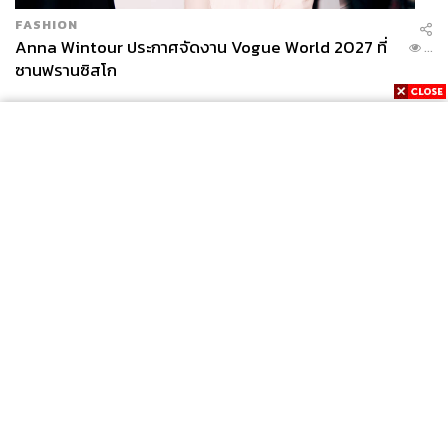
FASHION
Anna Wintour ประกาศจัดงาน Vogue World 2027 ที่
...
ซานฟรานซิสโก
News
Wealth
Pop
Podcast
Video
Now
Opinion
Careers
Events
Privacy
About
Contact
Policy
FOR
ADVERTISING
MEMBERSHIP