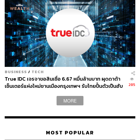
พร้อมเตือนว่าวิธีนี้อาจช่วยประหยัดในระยะสั้น แต่เสี่ยง
บั่นทอนการเติบโตในระยะยาวจากการทำลายขวัญกำลังใจ
ของพนักงาน
ด้าน แอนดรูว์ บอสเวิร์ธ หัวหน้าฝ่ายเทคโนโลยีของ Meta ที่
ได้รับมอบหมายให้ผลักดันให้พนักงานใช้ AI มากขึ้น ได้
สะท้อนภาพอนาคตของบริษัทผ่านบันทึกภายในว่า “วิสัยทัศน์
ที่เรากำลังมุ่งไปคือการที่ AI Agent เป็นผู้ทำงานหลัก ส่วน
บทบาทของเราคือการกำกับ, ตรวจสอบ และช่วยพัฒนาให้ดี
ขึ้น”
BUSINESS
/
TECH
True IDC เจรจาขอสินเชื่อ 6.67 หมื่นล้านบาท ผุดดาต้า
285
เซ็นเตอร์แห่งใหม่ชานเมืองกรุงเทพฯ รับไทยปั้นตัวเป็นฮับ
หมายเหตุ : ใช้อัตราแลกเปลี่ยน 1 ดอลลาร์สหรัฐ เท่ากับ
AI ภูมิภาค
32.57 บาท ณ วันที่ 21 พฤษภาคม 2569
MORE
ภาพ :
Bangla press / Shutterstock
อ้างอิง:
https://www.wsj.com/tech/ai/meta-begins-laying-off-t
MOST POPULAR
housands-of-employees-as-it-transforms-around-ai-3