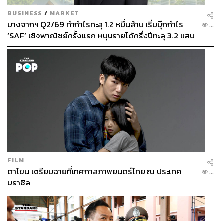
BUSINESS
/
MARKET
บางจากฯ Q2/69 ทำกำไรทะลุ 1.2 หมื่นล้าน เริ่มบุ๊กกำไร
...
‘SAF’ เชิงพาณิชย์ครั้งแรก หนุนรายได้ครึ่งปีทะลุ 3.2 แสน
ล้าน
FILM
ตาโขน เตรียมฉายที่เทศกาลภาพยนตร์ไทย ณ ประเทศ
...
บราซิล