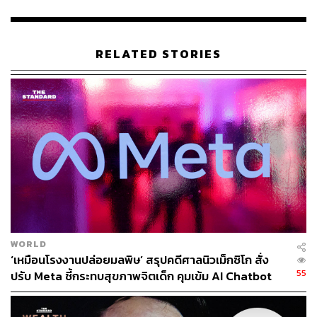
งานด้วยโครงสร้างที่กระชับขึ้น ด้วยทีมขนาดเล็กที่
เคลื่อนไหวได้เร็วและมีความรับผิดชอบมากขึ้น” และเชื่อว่า
จะช่วยเพิ่มประสิทธิภาพการทำงาน
RELATED STORIES
พนักงานวิตก-ต่อต้านการเก็บข้อมูลฝึก AI
ซักเคอร์เบิร์กให้ความสำคัญกับ AI เป็นอันดับหนึ่ง โดยทุ่ม
ทรัพยากรทั้งหมดเพื่อตามให้ทันคู่แข่งอย่าง Google ของ
Alphabet และ OpenAI ซึ่งนำไปสู่การเปลี่ยนแปลงทั้งด้าน
พนักงานและวิธีการดำเนินงาน
โดย Meta ผ่านการปลดพนักงานมาแล้วหลายระลอก ขณะที่
ซักเคอร์เบิร์กผลักดันให้วิศวกรใช้ AI Agent ช่วยในการเขียน
WORLD
โค้ดและงานอื่นๆ รวมถึงวางแผนติดตามข้อมูลการใช้
‘เหมือนโรงงานปล่อยมลพิษ’ สรุปคดีศาลนิวเม็กซิโก สั่ง
55
อุปกรณ์ของพนักงานเพื่อพัฒนาเทคโนโลยี
ปรับ Meta ชี้กระทบสุขภาพจิตเด็ก คุมเข้ม AI Chatbot
การเปลี่ยนแปลงเหล่านี้สร้างความไม่พอใจและความวิตก