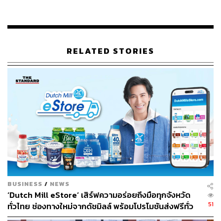
เช่นเดียวกับดวงดาวที่ส่องสว่างนำทางผู้คนมาตั้งแต่อดีต
Mercedes-Benz ได้นำเสนอนวัตกรรมยานยนต์ที่ล้ำสมัย เพื่อ
นำพาคุณสู่อนาคตแห่งการขับขี่ที่สมบูรณ์แบบ พร้อมมอบ
RELATED STORIES
สิทธิพิเศษที่ไม่เคยมีที่ไหนมาก่อน ด้วยการมอบ ‘ดาว’ บน
ท้องฟ้าให้คุณเป็นเจ้าของ พร้อมสิทธิขั้นสุดยอดในการตั้งชื่อ
ดวงดาวด้วยตัวคุณเอง!
เมื่อคุณเป็นเจ้าของรถยนต์ Mercedes-Benz คันใหม่ในงาน
Motor Expo 2024 คุณจะได้รับมากกว่าแค่ยานยนต์ที่สมบูรณ์
แบบ แต่ยังได้เป็นส่วนหนึ่งของจักรวาลอันกว้างใหญ่ ด้วย
ใบรับรอง (Certificate) ที่ระบุพิกัดดาวของคุณบนท้องฟ้า
พร้อมแอปพลิเคชันพิเศษที่จะช่วยให้คุณค้นหาและชม
ดวงดาวของคุณได้จากทุกที่ทุกเวลา สร้างประสบการณ์พิเศษ
ในการชมดาวที่มีชื่อของคุณบนท้องฟ้า พร้อมแชร์ช่วงเวลา
BUSINESS
/
NEWS
สุดประทับใจนี้กับคนที่คุณรัก
‘Dutch Mill eStore’ เสิร์ฟความอร่อยถึงมือทุกจังหวัด
51
ทั่วไทย ช่องทางใหม่จากดัชมิลล์ พร้อมโปรโมชันส่งฟรีทั่ว
ประเทศ ส่งไว สั่งก่อนเที่ยง ได้ของวันถัดไป ส่งสินค้าแบบ