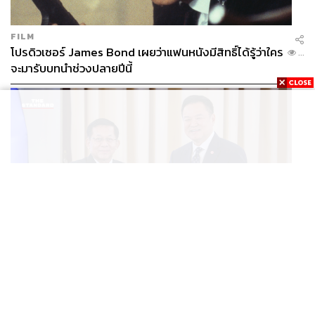
FILM
โปรดิวเซอร์ James Bond เผยว่าแฟนหนังมีสิทธิ์ได้รู้ว่าใคร
...
จะมารับบทนำช่วงปลายปีนี้
WORLD
อนุทิน-มินอ่องหล่าย ออกแถลงการณ์ร่วม หนุนความร่วม
...
มือรอบด้าน ยกระดับปราบอาชญากรรมข้ามชาติ แก้ปัญหา
หมอกควัน-มลพิษทางน้ำ