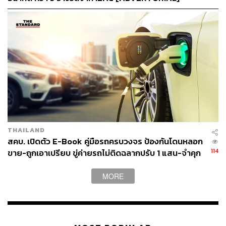
พิเศษสำหรับครอบครัวใหญ่ที่ต้องการความสะดวกสบาย
ระดับพรีเมียม V-Class รถอเนกประสงค์สุดหรูที่มาพร้อมห้อง
โดยสารกว้างขวาง รองรับผู้โดยสารได้ถึง 6 ที่นั่ง ตกแต่งด้วย
THAILAND
วัสดุคุณภาพสูง พร้อมระบบความบันเทิงครบครัน ให้ทุกทริป
สคบ. เปิดตัว E-Book คู่มือรถครบวงจร ป้องกันโดนหลอก
ของครอบครัวเต็มเปี่ยมไปด้วยความสุข
114
ขาย-ถูกเอาเปรียบ ขู่ค่ายรถไม่ติดฉลากปรับ 1 แสน-จำคุก
สามารถดูรายละเอียดข้อเสนอพิเศษแบบเดียวกับ Motor Expo
MORE
ได้ที่:
https://mb4.me/offersmotorexpo2024
พบกับประสบการณ์สุดพิเศษและเป็นเจ้าของทั้งยนตรกรรม
ระดับตำนานและดวงดาวบนท้องฟ้าได้ที่บูธ Mercedes-Benz