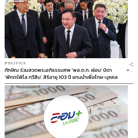
POLITICS
ทักษิณ ร่วมสวดพระอภิธรรมศพ ‘พล.ต.ท. ผ่อน’ บิดา
...
‘พักตร์พิไล ทวีสิน’ สิริอายุ 103 ปี แกนนำเพื่อไทย-บุคคล
หลากวงการร่วมอาลัย