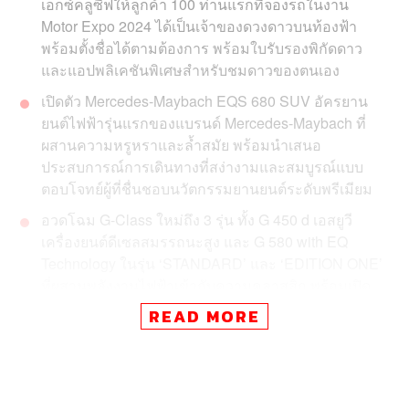
เอ็กซ์คลูซีฟให้ลูกค้า 100 ท่านแรกที่จองรถในงาน
Motor Expo 2024 ได้เป็นเจ้าของดวงดาวบนท้องฟ้า
พร้อมตั้งชื่อได้ตามต้องการ พร้อมใบรับรองพิกัดดาว
และแอปพลิเคชันพิเศษสำหรับชมดาวของตนเอง
เปิดตัว Mercedes-Maybach EQS 680 SUV อัครยาน
ยนต์ไฟฟ้ารุ่นแรกของแบรนด์ Mercedes-Maybach ที่
ผสานความหรูหราและล้ำสมัย พร้อมนำเสนอ
ประสบการณ์การเดินทางที่สง่างามและสมบูรณ์แบบ
ตอบโจทย์ผู้ที่ชื่นชอบนวัตกรรมยานยนต์ระดับพรีเมียม
อวดโฉม G-Class ใหม่ถึง 3 รุ่น ทั้ง G 450 d เอสยูวี
เครื่องยนต์ดีเซลสมรรถนะสูง และ G 580 with EQ
Technology ในรุ่น ‘STANDARD’ และ ‘EDITION ONE’
ที่ผสานพลังงานไฟฟ้าเข้ากับความคลาสสิก พร้อมเปิด
ตัว E-Class รุ่นใหม่ที่โดดเด่นด้วยโลโก้ Mercedes-
READ MORE
Benz บนฝากระโปรงหน้า
นำเสนอ V-Class รถอเนกประสงค์สุดหรูสำหรับ
ครอบครัว รองรับผู้โดยสาร 6 ที่นั่ง พร้อมห้องโดยสาร
กว้างขวาง ตกแต่งด้วยวัสดุคุณภาพสูง และระบบความ