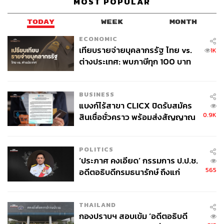
MOST POPULAR
ในงาน Motor Expo 2024 ณ อิมแพ็ค ชาเลนเจอร์ ฮอลล์ 1
เมืองทองธานี ระหว่างวันที่ 29 พฤศจิกายน – 10 ธันวาคม
TODAY
WEEK
MONTH
2567
ECONOMIC
เทียบรายจ่ายบุคลากรรัฐ ไทย vs.
1K
เพราะคุณคือดาวดวงสำคัญของเรา Mercedes-Benz พร้อม
ต่างประเทศ: พบภาษีทุก 100 บาท
มอบประสบการณ์ที่เหนือระดับให้คุณได้เป็นเจ้าของทั้งยนต
ของคนไทยใช้ไปกับข้าราชการเฉียด
รกรรมชั้นเลิศและดวงดาวบนท้องฟ้า เพื่อให้ทุกการเดินทาง
40 บาท
ของคุณเต็มเปี่ยมไปด้วยความพิเศษในแบบที่ไม่มีใครเหมือน
BUSINESS
แบงก์ไร้สาขา CLICX ปิดรับสมัคร
0.9K
สินเชื่อชั่วคราว พร้อมส่งสัญญาณ
สามารถติดตามข้อมูลเพิ่มเติมเกี่ยวกับรถยนต์รุ่นต่างๆ ของ
เตือนกลุ่มกู้เงินผิดวัตถุประสงค์-ให้
Mercedes-Benz ได้ที่
www.mercedes-benz.co.th
หรือ
ข้อมูลเท็จ เตรียมดำเนินคดีเด็ดขาด
ตัวแทนจำหน่าย Mercedes-Benz อย่างเป็นทางการ ทุกสาขา
POLITICS
ทั่วประเทศ
‘ประภาศ คงเอียด’ กรรมการ ป.ป.ช.
565
อดีตอธิบดีกรมธนารักษ์ ถึงแก่
อนิจกรรม
THAILAND
กองปราบฯ สอบเข้ม ‘อดีตอธิบดี