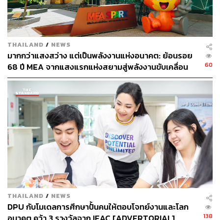
ใหม่ ที่เปิดตัวใหม่ให้คุณสัมผัสถึง 3 รุ่นด้วยกัน ไม่ว่าจะเป็น
Mercedes-Benz G 450 d ยนตรกรรมเอสยูวีขนาดใหญ่
สำหรับผู้ที่หลงใหลในเครื่องยนต์ดีเซลอันทรงพลัง และ
Mercedes-Benz G 580 with EQ Technology ครั้งแรกของ
THAILAND
/
NEWS
G-Class ที่ขับเคลื่อนด้วยขุมพลังไฟฟ้า ผสมผสานสมรรถนะ
มากกว่าแสงสว่าง แต่เป็นพลังงานแห่งอนาคต: ย้อนรอย
ระดับสูง และความหรูหราตามแบบฉบับของ Mercedes-
60
68 ปี MEA จากแสงแรกแห่งสยามสู่พลังงานขับเคลื่อน
Benz แต่ยังคงความคลาสสิกด้วยรูปลักษณ์สไตล์ได้อย่าง
เมือง ผ่าน MEA SPARK
ลงตัว มีมาให้เลือกถึง 2 รุ่นย่อย ได้แก่ ‘STANDARD’ และ
‘EDITION ONE’
นอกจากนี้ยังมีการเปิดตัว E-Class รุ่นย่อยรุ่นใหม่ การกลับ
มาของโลโก้ Mercedes-Benz ที่โดดเด่นบนกระโปรงหน้า
Exclusive Bodystyling มาพร้อมการออกแบบที่ผสานความ
คลาสสิกเข้ากับเทคโนโลยีล้ำสมัย และระบบความปลอดภัย
อัจฉริยะที่พร้อมดูแลคุณในทุกเส้นทาง
THAILAND
/
NEWS
DPU กับโมเดลการศึกษาปั้นคนให้ตอบโจทย์งานและโลก
138
อนาคต คว้า 3 รางวัลจาก IEAC [ADVERTORIAL]