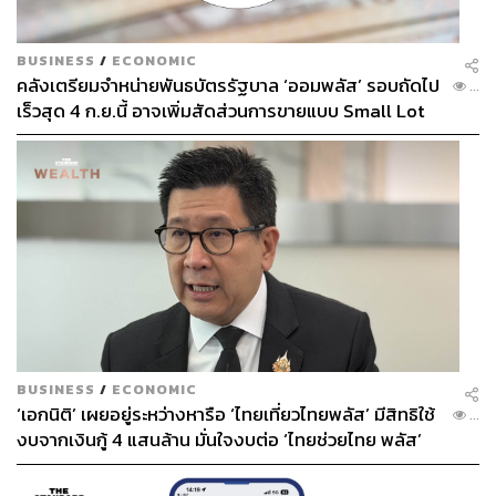
BUSINESS
/
ECONOMIC
คลังเตรียมจำหน่ายพันธบัตรรัฐบาล ‘ออมพลัส’ รอบถัดไป
...
เร็วสุด 4 ก.ย.นี้ อาจเพิ่มสัดส่วนการขายแบบ Small Lot
First มากขึ้น
BUSINESS
/
ECONOMIC
‘เอกนิติ’ เผยอยู่ระหว่างหารือ ‘ไทยเที่ยวไทยพลัส’ มีสิทธิใช้
...
งบจากเงินกู้ 4 แสนล้าน มั่นใจงบต่อ ‘ไทยช่วยไทย พลัส’
เฟส 2 มีเพียงพอ