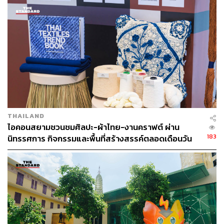
เย็นตรงจากโรงงาน [ADVERTORIAL]
THAILAND
ไอคอนสยามชวนชมศิลปะ-ผ้าไทย-งานคราฟต์ ผ่าน
ในงานนี้ Mercedes-Benz ได้นำทัพยนตรกรรมมาให้คุณได้
183
นิทรรศการ กิจกรรมและพื้นที่สร้างสรรค์ตลอดเดือนวัน
สัมผัสอย่างใกล้ชิด นำโดย Mercedes-Maybach EQS 680
แม่ [ADVERTORIAL]
SUV อัครยานยนต์ไฟฟ้ารุ่นแรกภายใต้แบรนด์ Mercedes-
Maybach ที่มอบประสบการณ์การเดินทางอย่างสง่างามและ
สมบูรณ์แบบ พร้อมสัมผัสความวิจิตรสวยงามของดีไซน์ที่
ผสานความหรูหราและล้ำสมัยได้อย่างลงตัว
สำหรับผู้ที่ชื่นชอบความแข็งแกร่งต้องไม่พลาด G-Class โฉม