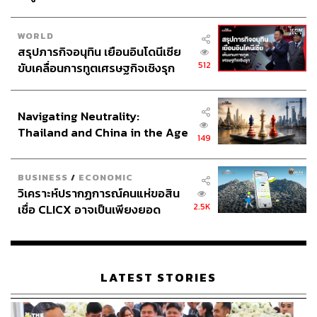
474
WORLD
สรุปภารกิจอนุทิน เยือนอินโดนีเซีย
ABOUT THE AUTHOR
512
ขับเคลื่อนการทูตเศรษฐกิจเชิงรุก
ประกาศหุ้นส่วนยุทธศาสตร์ไทย –
THE STANDARD TEAM
อินโดนีเซีย
กองบรรณาธิการ THE STANDARD
Navigating Neutrality:
Thailand and China in the Age
149
of a New Global Order
BUSINESS
/
ECONOMIC
วิเคราะห์ปรากฏการณ์คนแห่ขอสิน
2.5K
เชื่อ CLICX อาจเป็นเพียงยอด
ภูเขาน้ำแข็ง ของปัญหาหนี้ครัว
เรือนไทยที่ถูกซุกไว้
LATEST STORIES