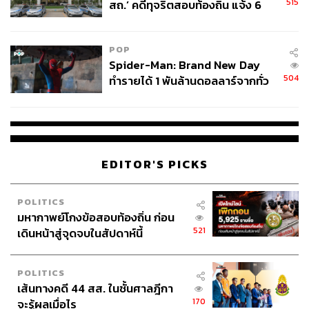
515
สถ.’ คดีทุจริตสอบท้องถิ่น แจ้ง 6
ข้อหาหนัก จ่อชง ป.ป.ช. 12 ส.ค. นี้
POP
Spider-Man: Brand New Day
504
ทำรายได้ 1 พันล้านดอลลาร์จากทั่ว
โลกภายใน 6 วัน
หรือติดตามข่าวสารอัปเดตผ่านทาง Facebook: Mercedes-
Benz Thailand IG:
@MercedesBenzThailand
และ LINE:
@mercedesbenzth
EDITOR'S PICKS
TAGS:
Advertorial
Mercedes-Benz
รถยนต์
Motor Expo 2024
POLITICS
มหากาพย์โกงข้อสอบท้องถิ่น ก่อน
521
เดินหน้าสู่จุดจบในสัปดาห์นี้
POLITICS
เส้นทางคดี 44 สส. ในชั้นศาลฎีกา
170
จะรู้ผลเมื่อไร