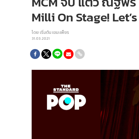
MCM จับ แต้ว ณฐพร แ
Milli On Stage! Let’
โดย
เริ่มต้น เขมะเพ็ชร
31.03.2021