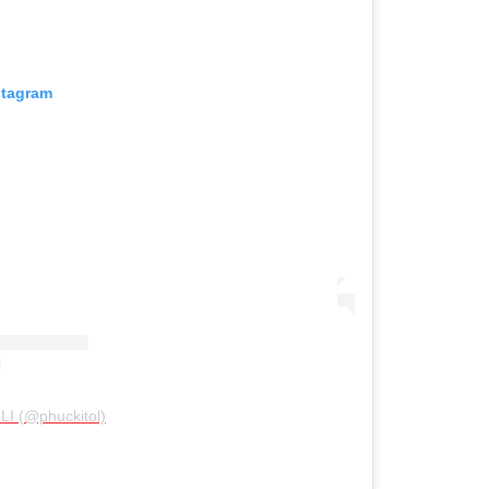
stagram
LI (@phuckitol)