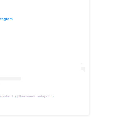
stagram
atapohn T. (@taewaew_natapohn)