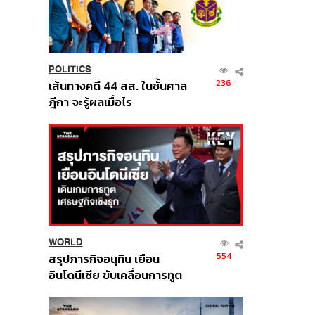
POLITICS
236
เส้นทางคดี 44 สส. ในชั้นศาล
ฎีกา จะรู้ผลเมื่อไร
WORLD
554
สรุปภารกิจอนุทิน เยือน
อินโดนีเซีย ขับเคลื่อนการทูต
เศรษฐกิจเชิงรุก ประกาศหุ้น
ส่วนยุทธศาสตร์ไทย –