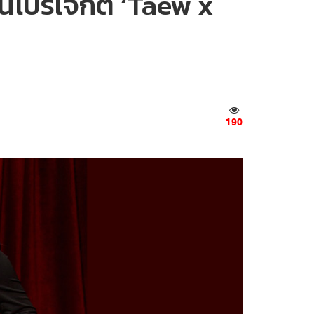
ในโปรเจกต์ ‘Taew x
190