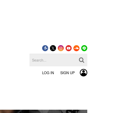
LOG IN
SIGN UP