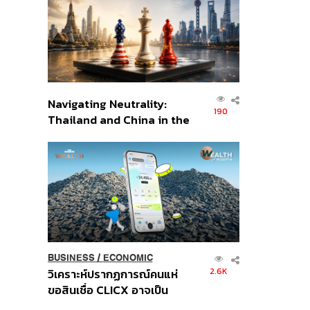
อินโดนีเซีย
Navigating Neutrality:
190
Thailand and China in the
Age of a New Global
Order
BUSINESS
/
ECONOMIC
2.6K
วิเคราะห์ปรากฏการณ์คนแห่
ขอสินเชื่อ CLICX อาจเป็น
เพียงยอดภูเขาน้ำแข็ง ของ