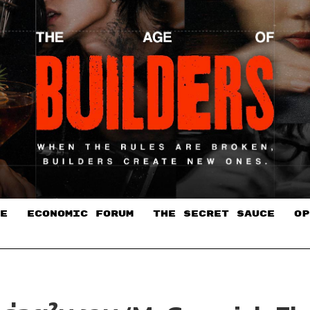
E
ECONOMIC FORUM
THE SECRET SAUCE​
OP