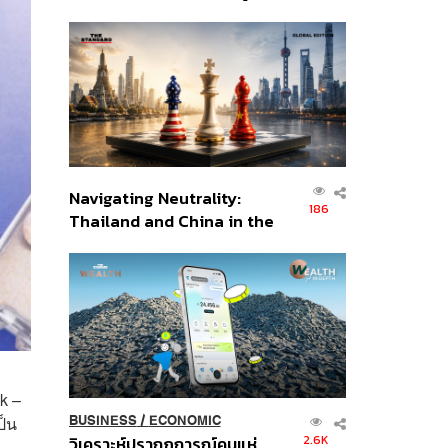
เศรษฐกิจเชิงรุก ประกาศหุ้น
ส่วนยุทธศาสตร์ไทย –
อินโดนีเซีย
Navigating Neutrality:
186
Thailand and China in the
Age of a New Global
Order
k –
ป็น
BUSINESS
/
ECONOMIC
2.6K
วิเคราะห์ปรากฏการณ์คนแห่