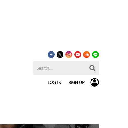
LOG IN
SIGN UP