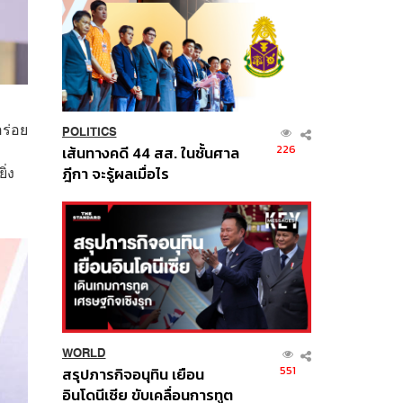
อร่อย
POLITICS
226
เส้นทางคดี 44 สส. ในชั้นศาล
ิ่ง
ฎีกา จะรู้ผลเมื่อไร
WORLD
551
สรุปภารกิจอนุทิน เยือน
อินโดนีเซีย ขับเคลื่อนการทูต