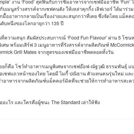
ple’ งาน ‘Food’ สุดฟินกับการชิมอาหารจากเชฟมืออาชีพ ‘Fun’ ไ
ับเมนูสร้างสรรค์จากเชฟคนดัง ให้เหล่าคุกกิ้ง เลิฟเวอร์ ได้มาร่ว
ื้ออาหารกลายเป็นเรื่องง่ายและสนุกกว่าที่เคย ซึ่งจัดโดย แม็คคอ
ดับหนึ่งของโลกอายุกว่า 135 ปี
พื้นที่ความสนุก สัมผัสประสบการณ์ ‘Food Fun Flavour’ ผ่าน 5 โซน
ิเศษ พร้อมเสิร์ฟ 3 เมนูอาหารที่รังสรรค์จากผลิตภัณฑ์ McCormic
rmick Grill Mates จากสูตรของเชฟมืออาชีพตลอดทั้งวัน
็คือ โชว์ทำอาหารเมนูพิเศษจากเชฟอ๊อฟ-ณัฐวุฒิ ธรรมพันธุ์ แบ
เชฟแถวหน้าของไทย โดยมี ไมกี้ ปณิธาน ตัวแทนคนรุ่นใหม่ และ
ำอาหารจากผลิตภัณฑ์แม็คคอร์มิคที่จะช่วยให้การทำอาหารสะด
ืออะไร และใครคือผู้ชนะ The Standard เล่าให้ฟัง